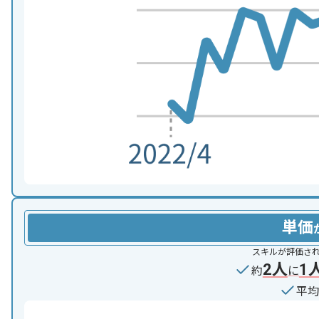
単価
スキルが評価さ
2人
1
約
に
平