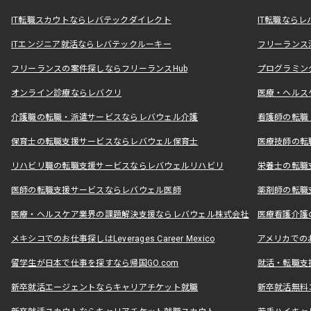
IT転職スカウトならレバテックダイレクト
IT転職なら
ITエンジニア就活ならレバテックルーキー
フリーランス
フリーランスの案件探しならフリーランスHub
プログラミン
オンライン診療ならレバクリ
医療・ヘルス
介護職の転職・派遣サービスならレバウェル介護
看護師の転職
保育士の転職支援サービスならレバウェル保育士
医療技師の転
リハビリ職の転職支援サービスならレバウェルリハビリ
栄養士の転職
医師の転職支援サービスならレバウェル医師
薬剤師の転職
医療・ヘルスケア業界の課題解決支援ならレバウェル株式会社
医療看護介護の
メキシコでのお仕事探しはLeverages Career Mexico
アメリカでのお仕事
留学生が日本で仕事を探すなら帰国GO.com
就活・転職支
新卒就活エージェントならキャリアチケット就職
新卒就活無料