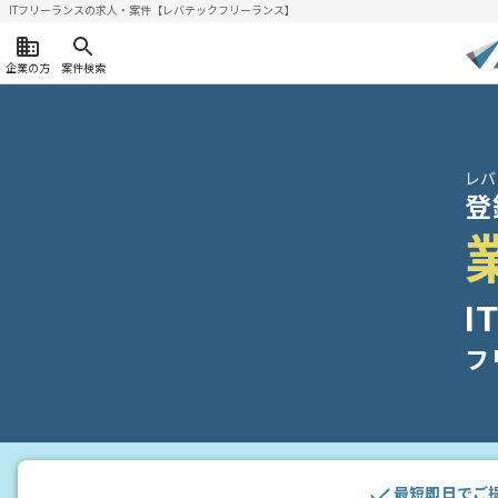
ITフリーランスの求人・案件【レバテックフリーランス】
企業の方
案件検索
レバ
登
I
フ
最短即日でご