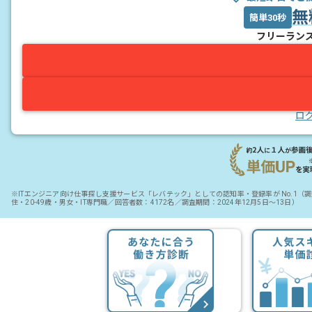
無
簡単30秒
フリーラン
ロ
※ITエンジニア向け仕事探し支援サービス「レバテック」としての認知率・登録率が No.1
住・20-49歳・男女・IT専門職／回答者数：4172名／調査期間：2024年12月5日～13日）