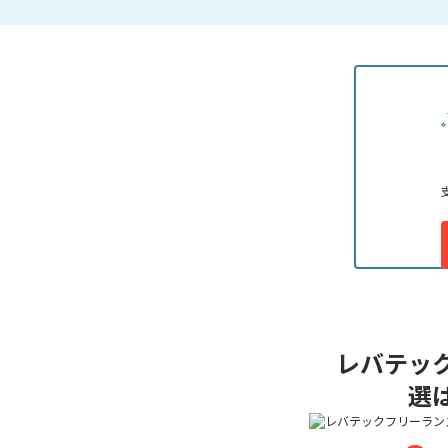
レバテック
選