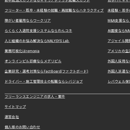
新卒就活スカウトならキャリアチケット就職スカウト
若手ハイキャ
フリーター・既卒・未経験の就職・再就職ならハタラクティブ
未経験・若手
障がい者雇用ならワークリア
M&A支援な
らくらく入退院支援システムならわんコネ
AI面接ならNAL
人と組織のお悩み解決ならNALYSYS Lab.
アジャイル開発なら
業務可視化はremopia
アメリカの生活
オンラインピル診療ならメデリピル
外国人採用ならLe
企業研究・選考対策ならFactBoard(ファクトボード)
外国人派遣なら
ドライバー・施工管理技士の転職ならレバジョブ
レバウェル保
フリーランスエンジニアの求人・案件
サイトマップ
運営会社
個人様のお問い合わせ