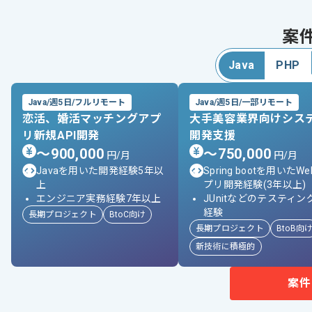
案
Java
PHP
Java/週5日/フルリモート
Java/週5日/一部リモート
恋活、婚活マッチングアプ
大手美容業界向けシス
リ新規API開発​
開発支援
〜900,000
〜750,000
円/月
円/月
Javaを用いた開発経験5年以
Spring bootを用いたW
上
プリ開発経験(3年以上)
エンジニア実務経験7年以上
JUnitなどのテスティン
経験
長期プロジェクト
BtoC向け
長期プロジェクト
BtoB向
新技術に積極的​
案件