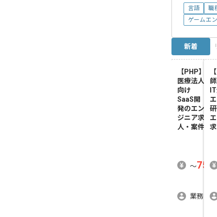
言語
職
ゲームエ
新着
【PHP】
【
医療法人
師
向け
I
SaaS開
エ
発
のエン
研
ジニア求
エ
人・案件
求
750
〜
業務委託