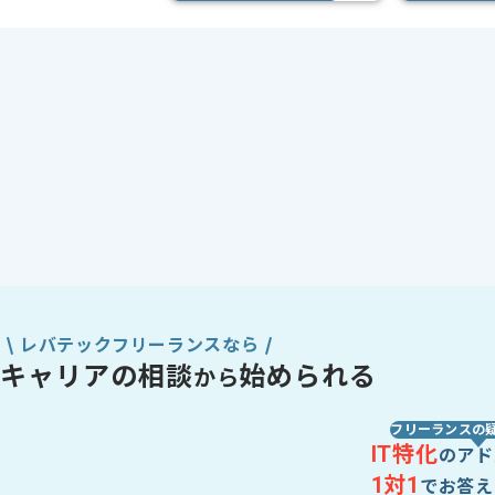
レバテックフリーランスなら
キャリアの相談
始められる
から
フリーランスの
IT特化
のアド
1対1
でお答え