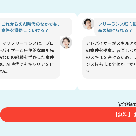
これからのAI時代のなかでも、

フリーランス転向後
案件を獲得していける？
高め続けられる？
テックフリーランスは、プロ
アドバイザーが
スキルア
ドバイザーと
圧倒的な取引先
の案件を提案。
参画しな
あなたの経験を活かした案件
のスキルを磨けるため、
案。
AI時代でもキャリアを止
ンス後も市場価値が上が
せん。
す。
ご登録
【無料】