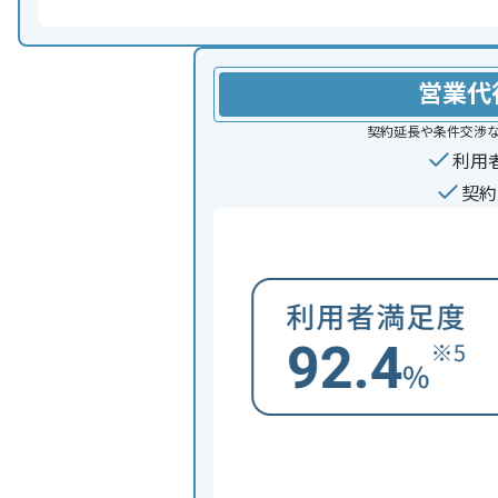
営業代
契約延長や条件交渉
利用
契約