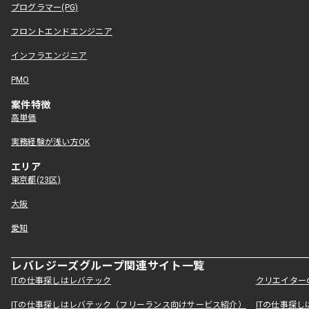
プログラマー(PG)
フロントエンドエンジニア
インフラエンジニア
PMO
案件特徴
高単価
実務経験が浅い方OK
エリア
東京都(23区)
大阪
愛知
レバレジーズグループ関連サイト一覧
ITの仕事探しはレバテック
クリエイター
ITの仕事探しはレバテック（フリーランス向けサービス紹介）
ITの仕事探