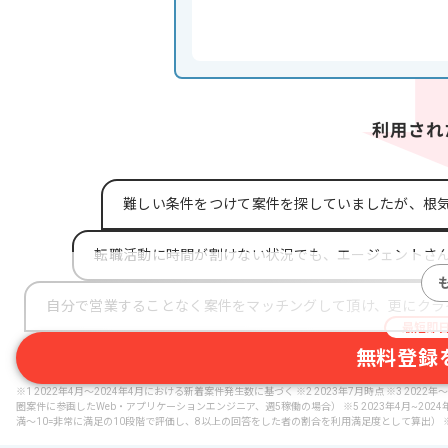
難しい条件をつけて案件を探していましたが、根
転職活動に時間が割けない状況でも、エージェントさ
自分で営業することなく案件をマッチングして頂け、更にクラ
最短即
無料登録
※1 2022年4月～2024年4月における新着案件発生数に基づく ※2 2023年7月時点 ※3 20
圏案件に参画したWeb・アプリケーションエンジニア、週5稼働の場合） ※5 2023年4月~2
満〜10=非常に満足の10段階で評価し、8以上の回答をした者の割合を利用満足度として算出） ※6