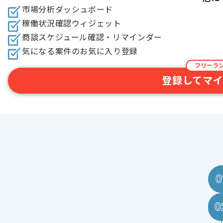
市場分析ダッシュボード
稼働状況確認ウィジェット​
商談スケジュール確認・リマインダー​
気になる案件のお気に入り登録​
フリーラ
登録してマ
0
0