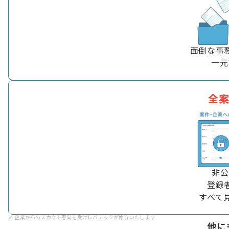
面倒な事
一元
全
非公
登録
すべて
※ 企業からのスカウト意向を受けレバテックが仲介いたします​​
他に