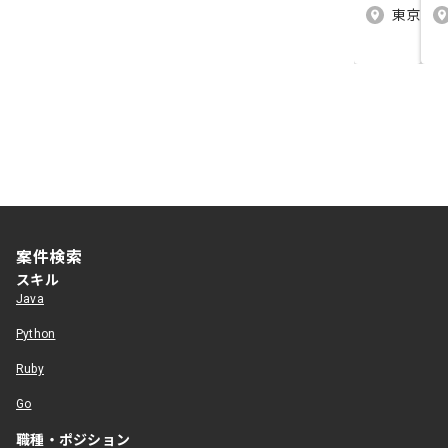
東京（東
案件検索
スキル
Java
Python
Ruby
Go
職種・ポジション