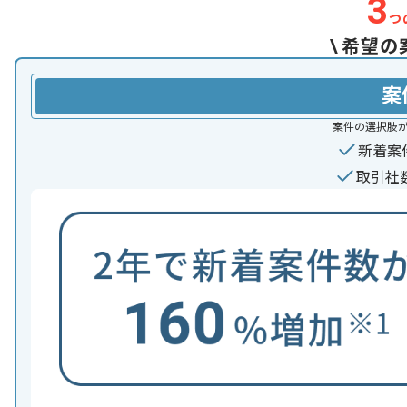
3
つ
\
希望の
案
案件の選択肢
新着案
取引社