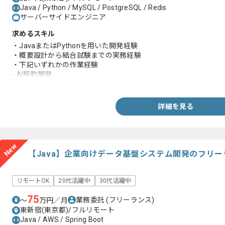
Java / Python / MySQL / PostgreSQL / Redis
サーバーサイドエンジニア
求めるスキル
・JavaまたはPythonを用いた開発経験
・概要設計から結合試験までの実務経験
・下記いずれかの作業経験
- AI駆動開発
- AIによる開発効率化
- AI活用ルール整備
詳細を見る
New
【Java】企業向けデータ基盤システム開発のフリ
リモートOK
20代活躍中
30代活躍中
75
業務委託
(フリーランス)
〜
万円／月
東新宿(東京都)/フルリモート
Java / AWS / Spring Boot