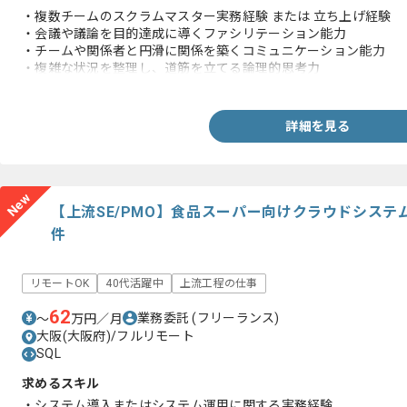
・複数チームのスクラムマスター実務経験 または 立ち上げ経験
・会議や議論を目的達成に導くファシリテーション能力
・チームや関係者と円滑に関係を築くコミュニケーション能力
・複雑な状況を整理し、道筋を立てる論理的思考力
・最終意思決定はPOに委ねる前提で支援できる方
・チームの自律性を阻害しない介入設計ができる方
詳細を見る
New
【上流SE/PMO】食品スーパー向けクラウドシス
件
リモートOK
40代活躍中
上流工程の仕事
62
業務委託
(フリーランス)
〜
万円／月
大阪(大阪府)/フルリモート
SQL
求めるスキル
・システム導入またはシステム運用に関する実務経験