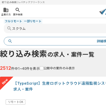
絞り込み検索 | レバテックフリーランス
企業の方
案件検索
フルリモート
一部リモート
詳細
絞り込み検索
の求人・案件一覧
2512
公開中の案件のみ表示
件中1~40件を表示
New
【TypeScript】生産ロボットクラウド遠隔監視
求人・案件
リモートOK