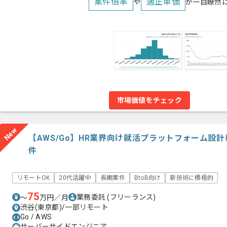
案件倍率
適正単価
や
が一目瞭然
市場価値をチェック
New
【AWS/Go】HR業界向け就活プラットフォーム設
件
リモートOK
20代活躍中
長期案件
BtoB向け
新技術に積極的
75
業務委託
(フリーランス)
〜
万円／月
渋谷(東京都)/一部リモート
Go / AWS
サーバーサイドエンジニア