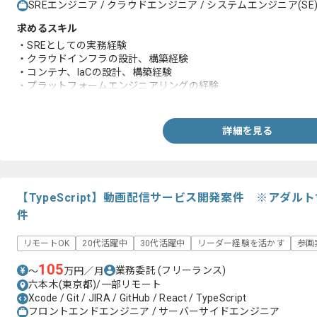
SREエンジニア / クラウドエンジニア / システムエンジニア(SE
求めるスキル
・SREとしての実務経験
・クラウドインフラの設計、構築経験
・コンテナ、IaCの設計、構築経験
・プラットフォームエンジニアリングの経験
・AI駆動開発の経験
・アジャイル環境下での開発経験
詳細を見る
【TypeScript】動画配信サービス開発案件 ※アダ
件
リモートOK
20代活躍中
30代活躍中
リーダー経験を活かす
参画
105
業務委託
(フリーランス)
〜
万円／月
六本木(東京都)/一部リモート
Xcode / Git / JIRA / GitHub / React / TypeScript
フロントエンドエンジニア / サーバーサイドエンジニア