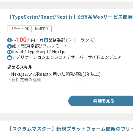
【TypeScript/React/Next.js】配信系Webサー
リモートOK
長期案件
100
業務委託
(フリーランス)
〜
万円／月
虎ノ門(東京都)/フルリモート
React / TypeScript / Next.js
アプリケーションエンジニア / サーバーサイドエンジニア
求めるスキル
・Next.jsおよびReactを用いた開発経験(3年以上)
・要件定義の経験
・仕様段階におけるAIを用いた開発経験
詳細を見る
【スクラムマスター】新規プラットフォーム開発のフリ