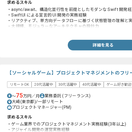
求めるスキル
・async/await、構造化並行性を前提としたモダンな Swift 開発
・SwiftUI による宣言的 UI 開発の実務経験
・リアクティブ、単方向データフローに基づく状態管理の理解と
・大規模、モジュラーなアーキテクチャの設計力
-依存関係を適切に保ち、循環依存を作らない設計判断
・スクラム開発の経験
・ユニットテスト、スナップショットやアクセシビリティテスト
詳細を見る
【ソーシャルゲーム】プロジェクトマネジメントのフリ
リモートOK
20代活躍中
30代活躍中
40代活躍中
ゲーム好き歓迎
75
業務委託
(フリーランス)
〜
万円／月
大崎(東京都)/一部リモート
プロジェクトマネージャー(PM)
求めるスキル
・ゲーム業界でのプロジェクトマネジメント実務経験(3年以上)
・アジャイル開発の運営実務経験