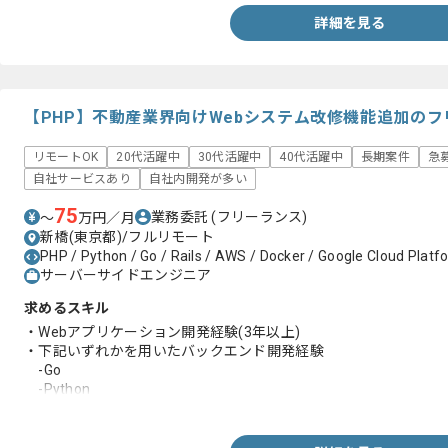
詳細を見る
【PHP】不動産業界向けWebシステム改修機能追加の
リモートOK
20代活躍中
30代活躍中
40代活躍中
長期案件
急
自社サービスあり
自社内開発が多い
75
業務委託
(フリーランス)
〜
万円／月
新橋(東京都)/フルリモート
PHP / Python / Go / Rails / AWS / Docker / Google Cloud Platf
サーバーサイドエンジニア
求めるスキル
・Webアプリケーション開発経験(3年以上)
・下記いずれかを用いたバックエンド開発経験
-Go
-Python
-Ruby on Rails
-PHP
-Typescript