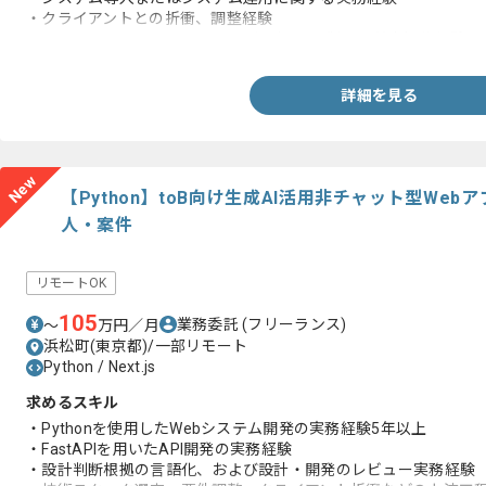
・クライアントとの折衝、調整経験
・Microsoft Excel、PowerPointなどOffice製品の基本操作経験
詳細を見る
New
【Python】toB向け生成AI活用非チャット型We
人・案件
リモートOK
105
業務委託
(フリーランス)
〜
万円／月
浜松町(東京都)/一部リモート
Python / Next.js
求めるスキル
・Pythonを使用したWebシステム開発の実務経験5年以上
・FastAPIを用いたAPI開発の実務経験
・設計判断根拠の言語化、および設計・開発のレビュー実務経験