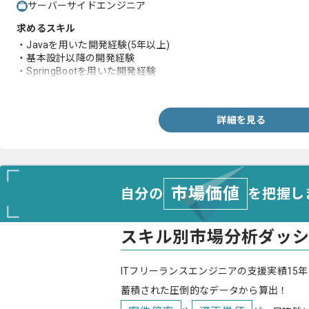
サーバーサイドエンジニア
求めるスキル
・Javaを用いた開発経験(5年以上)
・基本設計以降の開発経験
・SpringBootを用いた開発経験
・AWSサービスを用いた開発経験(2年以上)
詳細を見る
市場価値
自分の
を把握し
スキル別市場分析ダッ
ITフリーランスエンジニアの支援実績15年
蓄積された圧倒的なデータから算出！