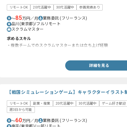
リモートOK
20代活躍中
30代活躍中
参画実績あり
85
業務委託
(フリーランス)
〜
万円／月
品川(東京都)/フルリモート
スクラムマスター
求めるスキル
・複数チームでのスクラムマスターまたは立ち上げ経験
・ファシリテーション経験
詳細を見る
【戦国シミュレーションゲーム】キャラクターイラスト
リモートOK
副業・複業
20代活躍中
30代活躍中
ゲーム好き歓迎
週3日から可能
60
業務委託
(フリーランス)
〜
万円／月
南平(東京都)/一部リモート