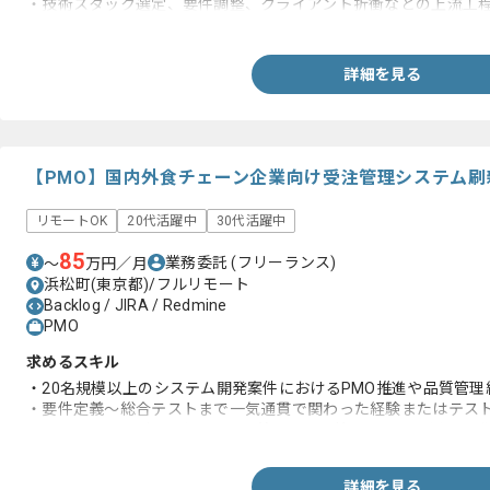
・技術スタック選定、要件調整、クライアント折衝などの上流工
・AIを使用した開発実務経験(GitHub Copilot、Claude Codeなど)
詳細を見る
【PMO】国内外食チェーン企業向け受注管理システム
リモートOK
20代活躍中
30代活躍中
85
業務委託
(フリーランス)
〜
万円／月
浜松町(東京都)/フルリモート
Backlog / JIRA / Redmine
PMO
求めるスキル
・20名規模以上のシステム開発案件におけるPMO推進や品質管理経
・要件定義〜総合テストまで一気通貫で関わった経験またはテス
・BacklogやJiraおよびRedmine 等チケット管理ツールを用
詳細を見る