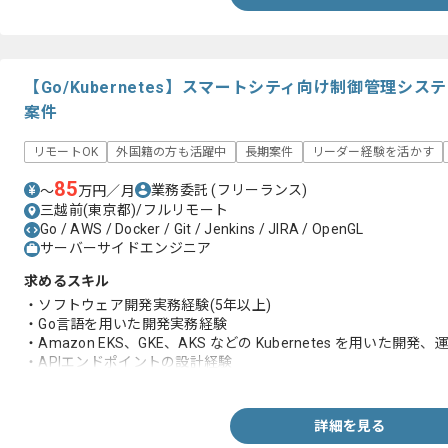
【Go/Kubernetes】スマートシティ向け制御管理シ
案件
リモートOK
外国籍の方も活躍中
長期案件
リーダー経験を活かす
85
業務委託
(フリーランス)
〜
万円／月
三越前(東京都)/フルリモート
Go / AWS / Docker / Git / Jenkins / JIRA / OpenGL
サーバーサイドエンジニア
求めるスキル
・ソフトウェア開発実務経験(5年以上)
・Go言語を用いた開発実務経験
・Amazon EKS、GKE、AKS などの Kubernetes を用いた開発
・APIエンドポイントの設計経験
・RDBMSとKVSとメッセージキューシステムを用いた開発経験
・IaCを用いた開発経験
・アジャイルとスクラム開発での実務経験
詳細を見る
・稼働中サービスの保守、運用経験