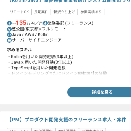
【Kotlin/Java】障害福祉事業者向けシステム開発の
リモートOK
長期案件
新規立ち上げ
参画実績あり
135
業務委託
(フリーランス)
〜
万円／月
芝公園(東京都)/フルリモート
Java / AWS / Kotlin
サーバーサイドエンジニア
求めるスキル
・Kotlinを用いた開発経験(3年以上)
・Javaを用いた開発経験(3年以上)
・TypeScriptを用いた開発経験
・ドメインモデリングまたはドメイン駆動設計の経験
・データベース設計経験
詳細を見る
【PM】プロダクト開発支援のフリーランス求人・案件