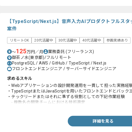
【TypeScript/Next.js】音声入力AIプロダクト
案件
リモートOK
20代活躍中
30代活躍中
40代活躍中
参画実績あり
125
業務委託
(フリーランス)
〜
万円／月
御茶ノ水(東京都)/フルリモート
PostgreSQL / AWS / GitHub / TypeScript / Next.js
フロントエンドエンジニア / サーバーサイドエンジニア
求めるスキル
・Webアプリケーションの設計開発運用を一貫して担った実務経
・TypeScriptまたはJavaScriptを用いたフロントエンドと
・テックリードまたはそれに準ずる役割としての下記作業経験
- 複数名の開発チームにおける技術選定
- アーキテクチャ設計
- 設計方針の決定
- コードレビューを主導
詳細を見る
・PdMやPjMとの連携と設計実装を行いながら要件整理やタスク
で推進した経験