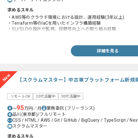
求めるスキル
・AWS等のクラウド環境における設計、運用経験(3年以上)
・Terraform等のIaCを用いたインフラ構築経験
・SLI/SLOの設計や監視、信頼性向上への取り組み経験
・Go言語を用いたバックエンド開発経験(1年以上)
詳細を見る
New
【スクラムマスター】中古車プラットフォーム新規
リモートOK
20代活躍中
30代活躍中
95
業務委託
(フリーランス)
〜
万円／月
品川(東京都)/フルリモート
CSS / HTML / AWS / Git / GitHub / BigQuery / TypeScript / Next
スクラムマスター
求めるスキル