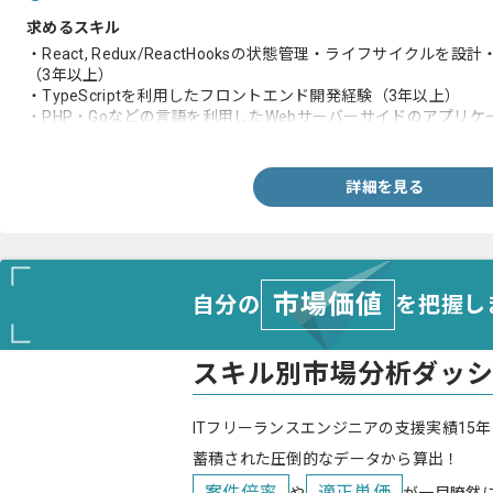
求めるスキル
・React, Redux/ReactHooksの状態管理・ライフサイク
（3年以上）
・TypeScriptを利用したフロントエンド開発経験（3年以上）
・PHP・Goなどの言語を利用したWebサーバーサイドのアプリケ
・複数人数でのチーム開発経験
詳細を見る
市場価値
自分の
を把握し
スキル別市場分析ダッ
ITフリーランスエンジニアの支援実績15年
蓄積された圧倒的なデータから算出！
案件倍率
適正単価