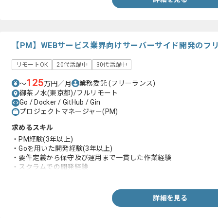
・Dockerの経験
・AWS上開発経験
・ローカル開発環境構築経験
・単体テストの経験
【PM】WEBサービス業界向けサーバーサイド開発のフ
リモートOK
20代活躍中
30代活躍中
125
業務委託
(フリーランス)
〜
万円／月
御茶ノ水(東京都)/フルリモート
Go / Docker / GitHub / Gin
プロジェクトマネージャー(PM)
求めるスキル
・PM経験(3年以上)
・Goを用いた開発経験(3年以上)
・要件定義から保守及び運用まで一貫した作業経験
・スクラムでの開発経験
・Dockerを用いた開発経験
・GithubまたはGitlabを用いた作業経験
・エラーハンドリング及びエラー処理や設計に関する知見
詳細を見る