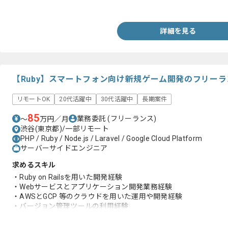
・Javaを用いた開発経験
詳細を見る
【Ruby】スマートフォン向け新規ゲーム開発のフリー
リモートOK
20代活躍中
30代活躍中
長期案件
85
業務委託
(フリーランス)
〜
万円／月
渋谷(東京都)/一部リモート
PHP / Ruby / Node.js / Laravel / Google Cloud Platform
サーバーサイドエンジニア
求めるスキル
・Ruby on Railsを用いた開発経験
・Webサービスとアプリケーション開発業務経験
・AWSとGCP 等のクラウドを用いた運用や開発経験
・バージョン管理ツールの利用経験
・アジャイル開発手法の知見や経験