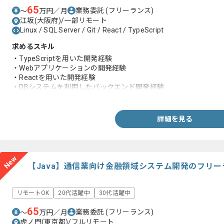
65
業務委託
(フリーランス)
〜
万円／月
江坂(大阪府)/一部リモート
Linux / SQL Server / Git / React / TypeScript
求めるスキル
・TypeScriptを用いた開発経験
・Webアプリケーションの開発経験
・Reactを用いた開発経験
・DBシステムを利用したバックエンド開発経験
・Gitを用いたバージョン管理の基本操作経験
詳細を見る
New
【Java】通信業向け金融領域システム開発のフリ
リモートOK
20代活躍中
30代活躍中
65
業務委託
(フリーランス)
〜
万円／月
虎ノ門(東京都)/フルリモート