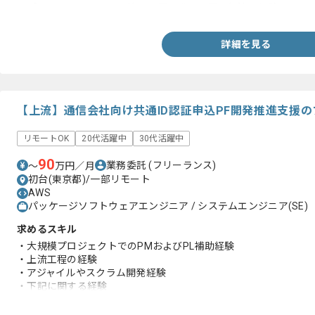
・プロジェクトのリスク管理や課題発見や課題解決の経験
詳細を見る
【上流】通信会社向け共通ID認証申込PF開発推進支援
リモートOK
20代活躍中
30代活躍中
90
業務委託
(フリーランス)
〜
万円／月
初台(東京都)/一部リモート
AWS
パッケージソフトウェアエンジニア / システムエンジニア(SE)
求めるスキル
・大規模プロジェクトでのPMおよびPL補助経験
・上流工程の経験
・アジャイルやスクラム開発経験
・下記に関する経験
-AWS、OIDC、Keycloak、認証基盤