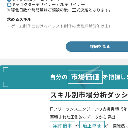
キャラクターデザイナー / 2Dデザイナー
※稼働日数や時間帯はご相談の後、正式決定となります。
求めるスキル
・ゲーム制作におけるイラスト制作の実務経験(3年以上)
・キービジュアルやスチルイラストなどの商業用の一枚絵の制作実務
詳細を見る
市場価値
自分の
を把握し
スキル別市場分析ダッ
ITフリーランスエンジニアの支援実績15年
蓄積された圧倒的なデータから算出！
案件倍率
適正単価
や
が一目瞭然