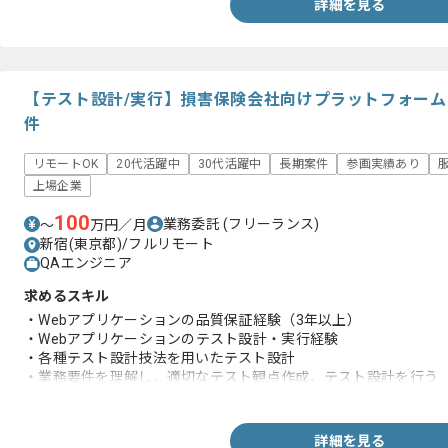
詳細を見る
【テスト設計/実行】損害保険会社向けプラットフォー
件
リモートOK
20代活躍中
30代活躍中
長期案件
参画実績あり
上場企業
100
業務委託
(フリーランス)
〜
万円／月
新宿(東京都)/フルリモート
QAエンジニア
求めるスキル
・Webアプリケーションの品質保証経験（3年以上）
・Webアプリケーションのテスト設計・実行経験
・各種テスト設計技法を用いたテスト設計
・業務要件を理解し、適切なテスト観点作成、テスト設計を行う
・テストケースに基づいたテスト実行
詳細を見る