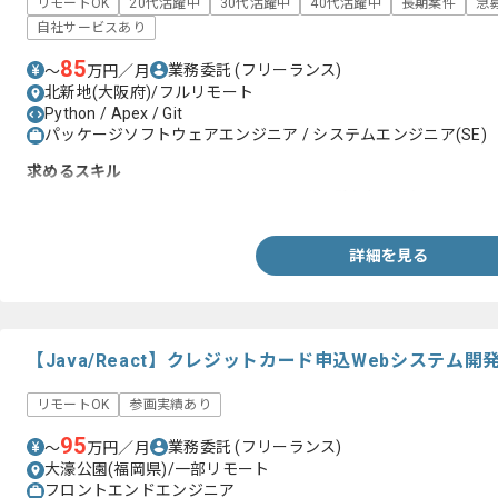
リモートOK
20代活躍中
30代活躍中
40代活躍中
長期案件
急
自社サービスあり
85
業務委託
(フリーランス)
〜
万円／月
北新地(大阪府)/フルリモート
Python / Apex / Git
パッケージソフトウェアエンジニア / システムエンジニア(SE)
求めるスキル
・Apex及びLWCを用いたSalesforce開発経験(5年以上)
詳細を見る
【Java/React】クレジットカード申込Webシステム
リモートOK
参画実績あり
95
業務委託
(フリーランス)
〜
万円／月
大濠公園(福岡県)/一部リモート
フロントエンドエンジニア