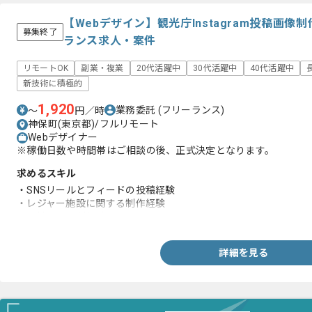
【Webデザイン】観光庁Instagram投稿画
募集終了
ランス求人・案件
リモートOK
副業・複業
20代活躍中
30代活躍中
40代活躍中
新技術に積極的
1,920
業務委託
(フリーランス)
〜
円／時
神保町(東京都)/フルリモート
Webデザイナー
※稼働日数や時間帯はご相談の後、正式決定となります。
求めるスキル
・SNSリールとフィードの投稿経験
・レジャー施設に関する制作経験
・現地への取材経験
詳細を見る