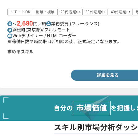
リモートOK
副業・複業
20代活躍中
30代活躍中
40代活躍中
2,680
業務委託
(フリーランス)
〜
円／時
浜松町(東京都)/フルリモート
Webデザイナー / HTMLコーダー
※稼働日数や時間帯はご相談の後、正式決定となります。
求めるスキル
・Webデザインの制作経験(5年以上)
詳細を見る
市場価値
自分の
を把握し
スキル別市場分析ダッ