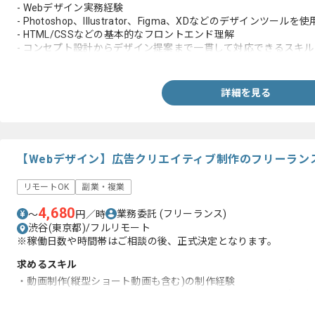
- Webデザイン実務経験
- Photoshop、Illustrator、Figma、XDなどのデザインツー
- HTML/CSSなどの基本的なフロントエンド理解
- コンセプト設計からデザイン提案まで一貫して対応できるスキル
- 制作進行・スケジュール管理の実務経験
詳細を見る
【Webデザイン】広告クリエイティブ制作のフリーラン
リモートOK
副業・複業
4,680
業務委託
(フリーランス)
〜
円／時
渋谷(東京都)/フルリモート
※稼働日数や時間帯はご相談の後、正式決定となります。
求めるスキル
・動画制作(縦型ショート動画も含む)の制作経験
・Photoshop、illustrator、Premiere Pro、After Effectsの実務