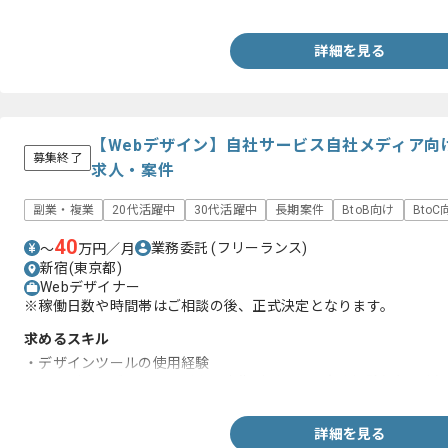
詳細を見る
【Webデザイン】自社サービス自社メディア向
募集終了
求人・案件
副業・複業
20代活躍中
30代活躍中
長期案件
BtoB向け
BtoC
40
業務委託
(フリーランス)
〜
万円／月
新宿(東京都)
Webデザイナー
※稼働日数や時間帯はご相談の後、正式決定となります。
求めるスキル
・デザインツールの使用経験
・ランディングページやバナー広告デザインの実務経験(2年以上)
詳細を見る