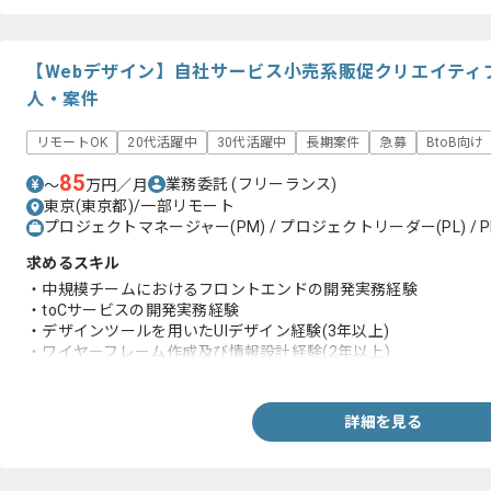
【Webデザイン】自社サービス小売系販促クリエイティ
人・案件
リモートOK
20代活躍中
30代活躍中
長期案件
急募
BtoB向け
85
業務委託
(フリーランス)
〜
万円／月
東京(東京都)/一部リモート
プロジェクトマネージャー(PM) / プロジェクトリーダー(PL) / P
求めるスキル
・中規模チームにおけるフロントエンドの開発実務経験
・toCサービスの開発実務経験
・デザインツールを用いたUIデザイン経験(3年以上)
・ワイヤーフレーム作成及び情報設計経験(2年以上)
・グラフィックデザイン経験(2年以上)
・SNS向け販促画像制作経験(2年以上)
・下記すべての実務経験
詳細を見る
-Figmaを用いた制作経験
-バナー及びLP制作経験
-アプリやWebにおける画面設計経験