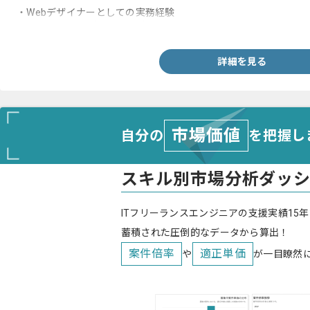
・Webデザイナーとしての実務経験
・CMSを用いたデザイン経験
詳細を見る
市場価値
自分の
を把握し
スキル別市場分析ダッ
ITフリーランスエンジニアの支援実績15年
蓄積された圧倒的なデータから算出！
案件倍率
適正単価
や
が一目瞭然