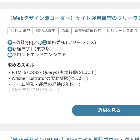
【Webデザイン兼コーダー】サイト運用保守のフリーラ
20代活躍中
30代活躍中
急募
新技術に積極的
自社サービスあり
50
業務委託
(フリーランス)
〜
万円／月
新宿三丁目(東京都)
フロントエンドエンジニア
求めるスキル
・HTML5/CSS3/jQueryの実務経験(3年以上)
・Adobe Illustratorの実務経験(2年以上)
・チーム開発・運用の経験(2年以上)
・Gitの実務経験(2年以上)
・チーム開発・運用に慣れている方
・Git管理 （SourceTree、GitHubまたはBacklog等）に慣れてい
詳細を見る
【Webデザイン/HTML】Webサイト移行プロジェク