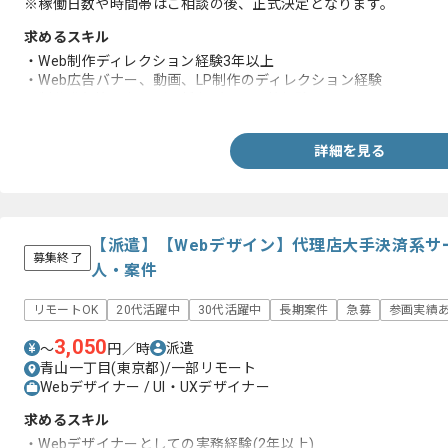
※稼働日数や時間帯はご相談の後、正式決定となります。
求めるスキル
・Web制作ディレクション経験3年以上
・Web広告バナー、動画、LP制作のディレクション経験
・制作進行管理および関係各所との調整経験
詳細を見る
【派遣】【Webデザイン】代理店大手決済系サ
募集終了
人・案件
リモートOK
20代活躍中
30代活躍中
長期案件
急募
参画実績
3,050
派遣
〜
円／時
青山一丁目(東京都)/一部リモート
Webデザイナー / UI・UXデザイナー
求めるスキル
・Webデザイナーとしての実務経験(2年以上)