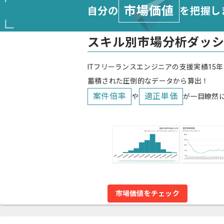
市場価値
自分の
を把握し
スキル別市場分析ダッ
ITフリーランスエンジニアの支援実績15年
蓄積された圧倒的なデータから算出！
案件倍率
適正単価
や
が一目瞭然
市場価値をチェック