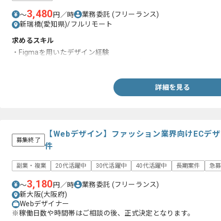
3,480
業務委託
(フリーランス)
〜
円／時
新瑞橋(愛知県)/フルリモート
求めるスキル
・Figmaを用いたデザイン経験
・HTML、CSSを用いたコーディング経験
詳細を見る
【Webデザイン】ファッション業界向けECデ
募集終了
件
副業・複業
20代活躍中
30代活躍中
40代活躍中
長期案件
急
3,180
業務委託
(フリーランス)
〜
円／時
新大阪(大阪府)
Webデザイナー
※稼働日数や時間帯はご相談の後、正式決定となります。