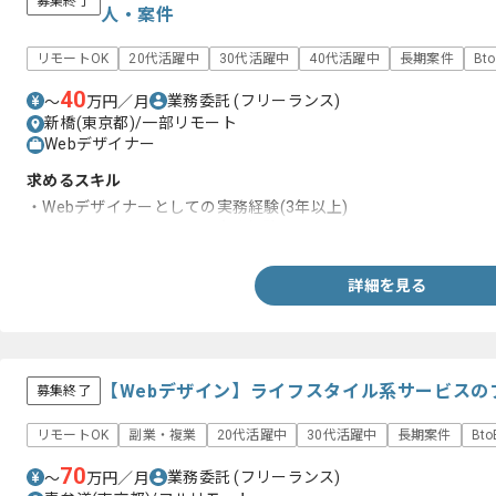
募集終了
人・案件
リモートOK
20代活躍中
30代活躍中
40代活躍中
長期案件
Bt
40
業務委託
(フリーランス)
〜
万円／月
新橋(東京都)/一部リモート
Webデザイナー
求めるスキル
・Webデザイナーとしての実務経験(3年以上)
・DTPデザイナーとしての実務経験
詳細を見る
【Webデザイン】ライフスタイル系サービスの
募集終了
リモートOK
副業・複業
20代活躍中
30代活躍中
長期案件
Bt
70
業務委託
(フリーランス)
〜
万円／月