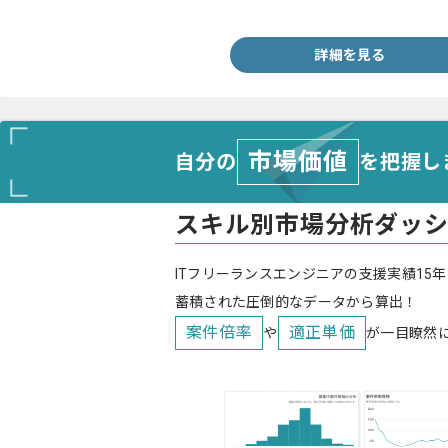
・LP制作、コーポレートサイト制作経験
詳細を見る
市場価値
自分の
を把握し
スキル別市場分析ダッ
ITフリーランスエンジニアの支援実績15年
蓄積された圧倒的なデータから算出！
案件倍率
適正単価
や
が一目瞭然