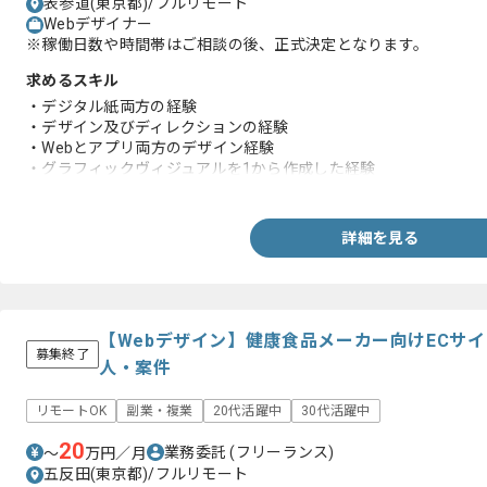
表参道(東京都)/フルリモート
Webデザイナー
※稼働日数や時間帯はご相談の後、正式決定となります。
求めるスキル
・デジタル紙両方の経験
・デザイン及びディレクションの経験
・Webとアプリ両方のデザイン経験
・グラフィックヴィジュアルを1から作成した経験
・コピー(文章)作成経験
詳細を見る
【Webデザイン】健康食品メーカー向けECサ
募集終了
人・案件
リモートOK
副業・複業
20代活躍中
30代活躍中
20
業務委託
(フリーランス)
〜
万円／月
五反田(東京都)/フルリモート