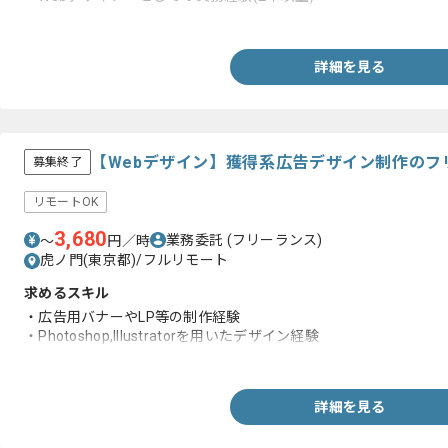
・Figma、Photoshop、Illustratorの実務経験
詳細を見る
【Webデザイン】獲得系広告デザイン制作のフ
募集終了
リモートOK
3,680
業務委託
(フリーランス)
〜
円／時
虎ノ門(東京都)/フルリモート
求めるスキル
・広告用バナーやLP等の制作経験
・Photoshop,Illustratorを用いたデザイン経験
・バナー制作をスピード感を持って量産したご経験
詳細を見る