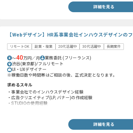
詳細を見る
【Webデザイン】HR系事業会社インハウスデザインの
リモートOK
副業・複業
20代活躍中
30代活躍中
長期案件
40
業務委託
(フリーランス)
〜
万円／月
渋谷(東京都)/フルリモート
UI・UXデザイナー
※稼働日数や時間帯はご相談の後、正式決定となります。
求めるスキル
・事業会社でのインハウスデザイン経験
・広告クリエイティブ(LP, バナー)の作成経験
・STUDIOの使用経験
・無形商材の販促物作成経験
詳細を見る