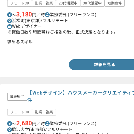
リモートOK
副業・複業
20代活躍中
30代活躍中
短期案件
3,180
業務委託
(フリーランス)
〜
円／時
浜松町(東京都)/フルリモート
Webデザイナー
※稼働日数や時間帯はご相談の後、正式決定となります。
求めるスキル
・BtoB領域におけるデザイン経験
詳細を見る
【Webデザイン】ハウスメーカークリエイティ
募集終了
件
リモートOK
副業・複業
2,680
業務委託
(フリーランス)
〜
円／時
駒沢大学(東京都)/フルリモート