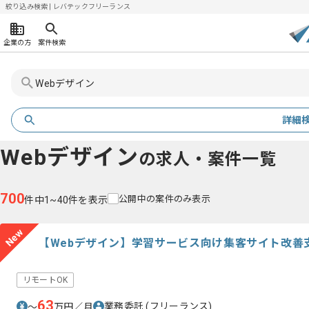
絞り込み検索 | レバテックフリーランス
企業の方
案件検索
詳細
Webデザイン
の求人・案件一覧
700
公開中の案件のみ表示
件中1~40件を表示
New
【Webデザイン】学習サービス向け集客サイト改善
リモートOK
63
業務委託
(フリーランス)
〜
万円／月