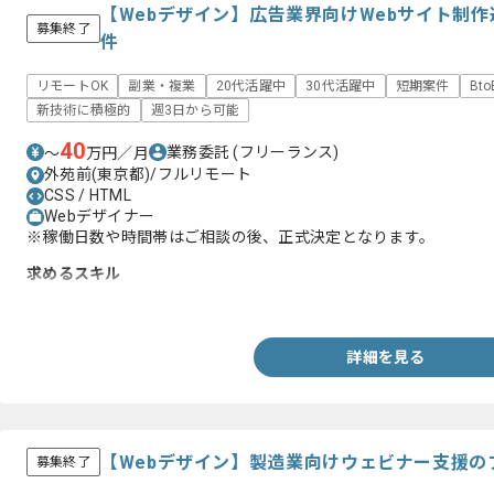
【Webデザイン】広告業界向けWebサイト制
募集終了
件
リモートOK
副業・複業
20代活躍中
30代活躍中
短期案件
Bt
新技術に積極的
週3日から可能
40
業務委託
(フリーランス)
〜
万円／月
外苑前(東京都)/フルリモート
CSS / HTML
Webデザイナー
※稼働日数や時間帯はご相談の後、正式決定となります。
求めるスキル
・LPおよびWebサイトのデザイン実務経験
詳細を見る
【Webデザイン】製造業向けウェビナー支援の
募集終了