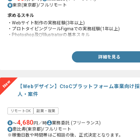
東京(東京都)/フルリモート
求めるスキル
・Webサイト制作の実務経験(3年以上)
・プロトタイピングツールFigmaでの実務経験(1年以上)
・Photoshop及びIllustratorの基本スキル
・LPO改善の実務経験
詳細を見る
New
【Webデザイン】CtoCプラットフォーム事業向け
人・案件
リモートOK
副業・複業
4,680
業務委託
(フリーランス)
〜
円／時
恵比寿(東京都)/フルリモート
※稼働日数や時間帯はご相談の後、正式決定となります。