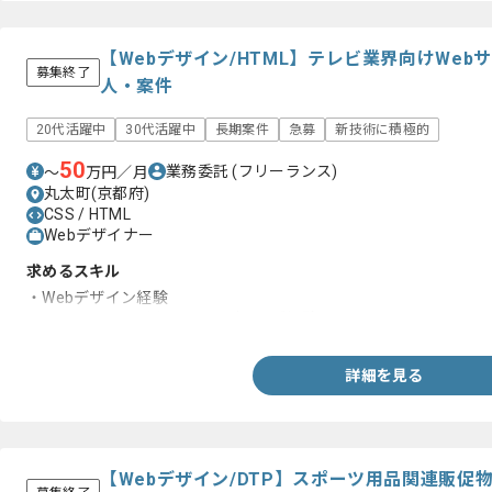
【Webデザイン/HTML】テレビ業界向けWe
募集終了
人・案件
20代活躍中
30代活躍中
長期案件
急募
新技術に積極的
50
業務委託
(フリーランス)
〜
万円／月
丸太町(京都府)
CSS / HTML
Webデザイナー
求めるスキル
・Webデザイン経験
・HTML、CSSを用いたコーディング経験
詳細を見る
【Webデザイン/DTP】スポーツ用品関連販促