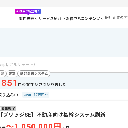
AI検索が新登場！
採用企業の方
案件検索
サービス紹介
お役立ちコンテンツ
開発
東京
基幹業務システム
,851
件の案件が見つかりました
絞り込み中：
Java
80万円～
募集終了
【ブリッジSE】不動産向け基幹システム刷新
〜1,050,000円