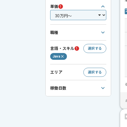
単価
1
職種
言語・スキル
1
選択する
Java
エリア
選択する
稼働日数