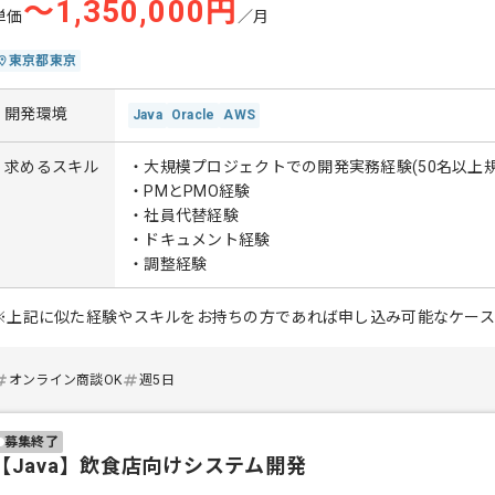
〜1,350,000円
単価
／月
東京都東京
開発環境
Java
Oracle
AWS
求めるスキル
・大規模プロジェクトでの開発実務経験(50名以上規
・PMとPMO経験
・社員代替経験
・ドキュメント経験
・調整経験
※上記に似た経験やスキルをお持ちの方であれば申し込み可能なケー
オンライン商談OK
週5日
募集終了
【Java】飲食店向けシステム開発