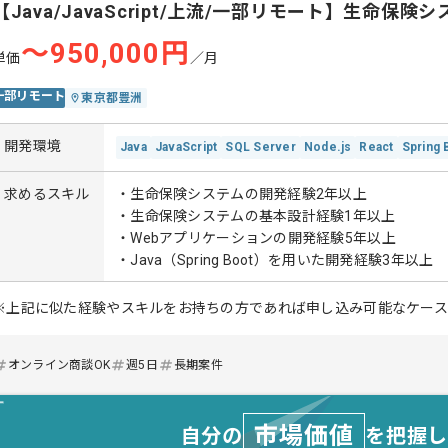
【Java/JavaScript/上流/一部リモート】生命保険
〜950,000円
単価
／月
一部リモート
東京都豊洲
開発環境
Java
JavaScript
SQL Server
Node.js
React
Spring 
求めるスキル
・生命保険システムの開発経験2年以上
・生命保険システムの基本設計経験1年以上
・Webアプリケーションの開発経験5年以上
・Java（Spring Boot）を用いた開発経験3年以上
※上記に似た経験やスキルをお持ちの方であれば申し込み可能なケー
オンライン商談OK
週5日
長期案件
市場価値
自分の
を把握