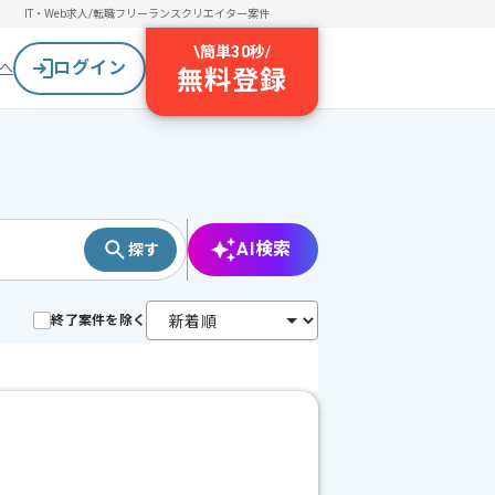
IT・Web求人/転職
フリーランスクリエイター案件
\
簡単30秒
/
ログイン
へ
無料登録
AI検索
探す
終了案件を除く