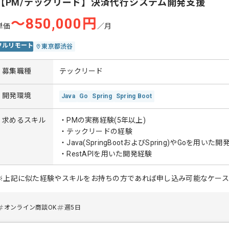
【PM/テックリード】決済代行システム開発支援
〜850,000円
単価
／月
フルリモート
東京都渋谷
募集職種
テックリード
開発環境
Java
Go
Spring
Spring Boot
求めるスキル
・PMの実務経験(5年以上)
・テックリードの経験
・Java(SpringBootおよびSpring)やGoを用いた
・RestAPIを用いた開発経験
※上記に似た経験やスキルをお持ちの方であれば申し込み可能なケー
オンライン商談OK
週5日