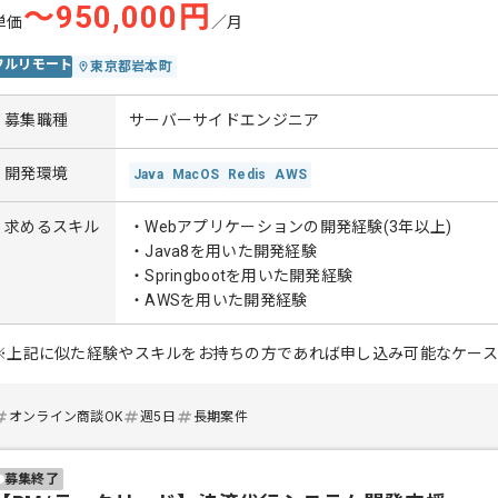
〜950,000円
単価
／月
フルリモート
東京都岩本町
募集職種
サーバーサイドエンジニア
開発環境
Java
MacOS
Redis
AWS
求めるスキル
・Webアプリケーションの開発経験(3年以上)
・Java8を用いた開発経験
・Springbootを用いた開発経験
・AWSを用いた開発経験
※上記に似た経験やスキルをお持ちの方であれば申し込み可能なケー
オンライン商談OK
週5日
長期案件
募集終了