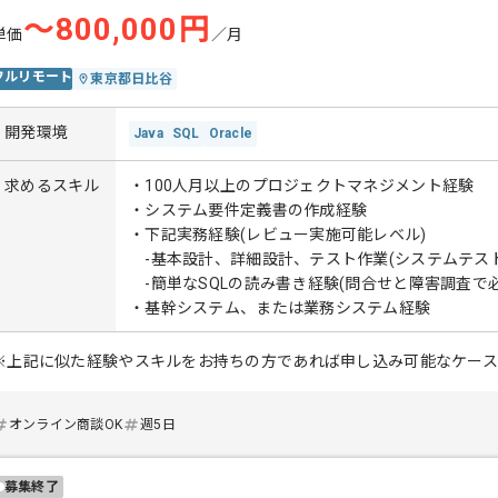
〜800,000円
単価
／月
フルリモート
東京都日比谷
開発環境
Java
SQL
Oracle
求めるスキル
・100人月以上のプロジェクトマネジメント経験
・システム要件定義書の作成経験
・下記実務経験(レビュー実施可能レベル)
-基本設計、詳細設計、テスト作業(システムテス
-簡単なSQLの読み書き経験(問合せと障害調査で必
・基幹システム、または業務システム経験
※上記に似た経験やスキルをお持ちの方であれば申し込み可能なケー
オンライン商談OK
週5日
募集終了