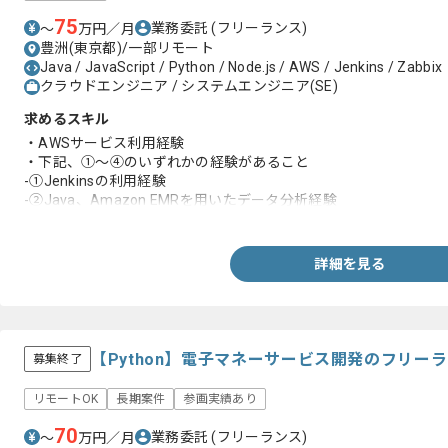
75
業務委託
(フリーランス)
〜
万円／月
豊洲(東京都)/一部リモート
Java / JavaScript / Python / Node.js / AWS / Jenkins / Zabbix
クラウドエンジニア / システムエンジニア(SE)
求めるスキル
・AWSサービス利用経験
・下記、①～④のいずれかの経験があること
-①Jenkinsの利用経験
-②Java、Amazon EMRを用いたデータ分析経験
-③IAMロール権限設定経験、コンテナ環境構築経験
-④Pythonを用いたAWS Lambda実装経験
詳細を見る
【Python】電子マネーサービス開発のフリー
募集終了
リモートOK
長期案件
参画実績あり
70
業務委託
(フリーランス)
〜
万円／月