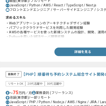
銀座(東京都)/フルリモート
JavaScript / Python / AWS / React / TypeScript / Next.js
フロントエンドエンジニア / サーバーサイドエンジニア / システ
求めるスキル
・Webアプリケーションのアーキテクチャデザイン経験
・パブリッククラウドサービスを利用した開発経験
・AWSの各種サービスを使った新規システムの設計、開発、運用
・Pythonを用いたWEBサーバ開発経験
・フレームワークやライブラリの技術選定経験
・下記いづれかの経験
-Terraform、CloudFormation、CDK
詳細を見る
・CI/CD、監視、テスト自動化などのDevOps経験
【PHP】順番待ち予約システム総合サイト開発
募集終了
リモートOK
20代活躍中
30代活躍中
75
業務委託
(フリーランス)
〜
万円／月
池袋(東京都)/一部リモート
JavaScript / PHP / Python / Node.js / AWS / Nginx / JIRA / Lara