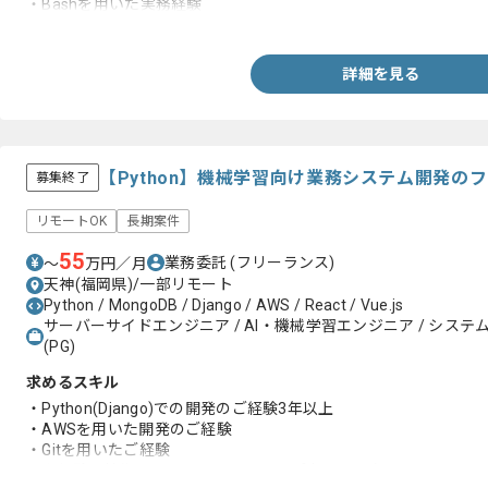
・Bashを用いた実務経験
・SQLを用いた実務経験
詳細を見る
【Python】機械学習向け業務システム開発の
募集終了
リモートOK
長期案件
55
業務委託
(フリーランス)
〜
万円／月
天神(福岡県)/一部リモート
Python / MongoDB / Django / AWS / React / Vue.js
サーバーサイドエンジニア / AI・機械学習エンジニア / システム
(PG)
求めるスキル
・Python(Django)での開発のご経験3年以上
・AWSを用いた開発のご経験
・Gitを用いたご経験
・未経験の技術に関するキャッチアップ力のある方