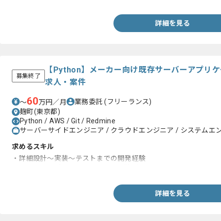
-RxSwift、Realmの実務経験
-fastlane、TestFlightの実務経験
-モダンなアーキテクチャ設計や技術選定の実務経験
詳細を見る
-ユーザーファーストの実務経験
-動画サービス開発の実務経験
-公営競技やスポーツに関わるシステム開発の実務経験
-CI/CD構築や自動化の実務経験
-課題解決や業務改善および効率化の実務経験
【Python】メーカー向け既存サーバーアプリ
募集終了
求人・案件
60
業務委託
(フリーランス)
〜
万円／月
麹町(東京都)
Python / AWS / Git / Redmine
サーバーサイドエンジニア / クラウドエンジニア / システムエンジニ
求めるスキル
・詳細設計～実装～テストまでの開発経験
・サーバーアプリケーション開発経験3年以上
詳細を見る