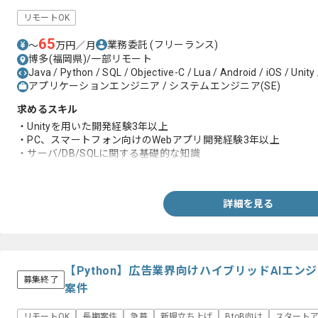
リモートOK
65
業務委託
(フリーランス)
〜
万円／月
博多(福岡県)/一部リモート
Java / Python / SQL / Objective-C / Lua / Android / iOS / Unity 
アプリケーションエンジニア / システムエンジニア(SE)
求めるスキル
・Unityを用いた開発経験3年以上
・PC、スマートフォン向けのWebアプリ開発経験3年以上
・サーバ/DB/SQLに関する基礎的な知識
・Git、もしくはSVNを用いたバージョン管理経験
詳細を見る
【Python】広告業界向けハイブリッドAIエ
募集終了
案件
リモートOK
長期案件
急募
新規立ち上げ
BtoB向け
スタート