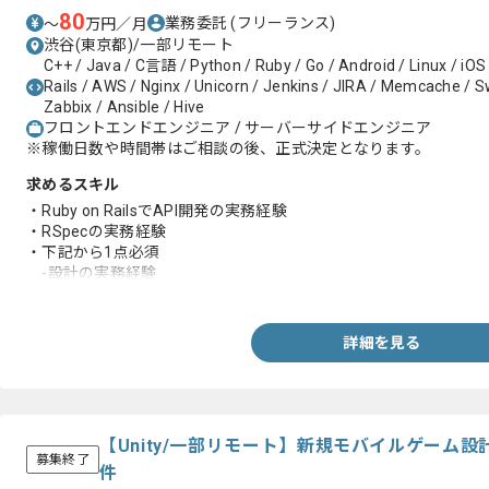
80
業務委託
(フリーランス)
〜
万円／月
渋谷(東京都)/一部リモート
C++ / Java / C言語 / Python / Ruby / Go / Android / Linux / iOS
Rails / AWS / Nginx / Unicorn / Jenkins / JIRA / Memcache / Swi
Zabbix / Ansible / Hive
フロントエンドエンジニア / サーバーサイドエンジニア
※稼働日数や時間帯はご相談の後、正式決定となります。
求めるスキル
・Ruby on RailsでAPI開発の実務経験
・RSpecの実務経験
・下記から1点必須
-設計の実務経験
-React、Next.js、Typescriptの実務経験
-GraphQLの実務経験
-GCP、GKEの実務経験
詳細を見る
-モダンなアーキテクチャ設計や技術選定の実務経験
-toCサービスでユーザーファーストの実務経験
-モダンなアーキテクチャ設計や技術選定の実務経験
-CI/CD構築や自動化の実務経験
-課題解決や業務改善および効率化の実務経験
【Unity/一部リモート】新規モバイルゲーム
募集終了
件