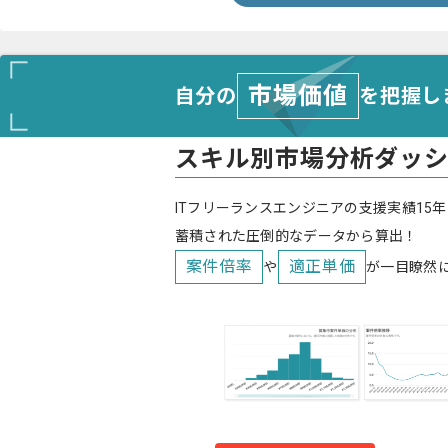
市場価値
自分の
を把握し
スキル別市場分析ダッ
ITフリーランスエンジニアの支援実績15年
蓄積された圧倒的なデータから算出！
案件倍率
適正単価
や
が一目瞭然