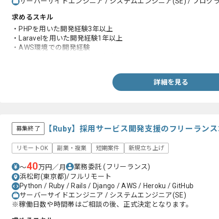
サーバーサイドエンジニア / システムエンジニア(SE) / プログラ
求めるスキル
・PHPを用いた開発経験3年以上
・Laravelを用いた開発経験1年以上
・AWS環境での開発経験
・基本設計～運用保守までの担当経験
詳細を見る
【Ruby】採用サービス開発支援のフリーラン
募集終了
リモートOK
副業・複業
短期案件
新規立ち上げ
40
業務委託
(フリーランス)
〜
万円／月
浜松町(東京都)/フルリモート
Python / Ruby / Rails / Django / AWS / Heroku / GitHub
サーバーサイドエンジニア / システムエンジニア(SE)
※稼働日数や時間帯はご相談の後、正式決定となります。