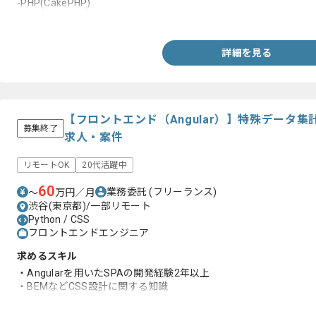
-PHP(CakePHP)
・フロントの開発経験
詳細を見る
【フロントエンド（Angular）】特殊データ
募集終了
求人・案件
リモートOK
20代活躍中
60
業務委託
(フリーランス)
〜
万円／月
渋谷(東京都)/一部リモート
Python / CSS
フロントエンドエンジニア
求めるスキル
・Angularを用いたSPAの開発経験2年以上
・BEMなどCSS設計に関する知識
・アジャイル開発のプロジェクトにおけるチーム開発経験