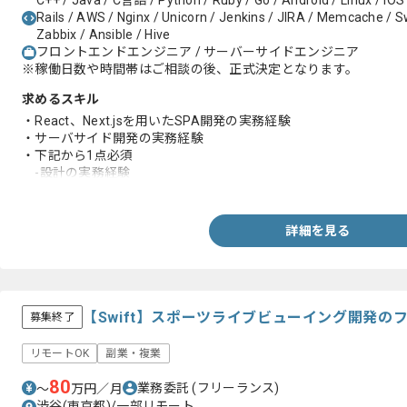
C++ / Java / C言語 / Python / Ruby / Go / Android / Linux / iOS
Rails / AWS / Nginx / Unicorn / Jenkins / JIRA / Memcache / Swi
Zabbix / Ansible / Hive
フロントエンドエンジニア / サーバーサイドエンジニア
※稼働日数や時間帯はご相談の後、正式決定となります。
求めるスキル
・React、Next.jsを用いたSPA開発の実務経験
・サーバサイド開発の実務経験
・下記から1点必須
-設計の実務経験
-Typescriptの実務経験
-GraphQLの実務経験
-Ruby on Rails、RSpecの実務経験
詳細を見る
-モダンなアーキテクチャ設計や技術選定の実務経験
-toCサービスでユーザーファーストの実務経験
-モダンなアーキテクチャ設計や技術選定の実務経験
-CI/CD構築や自動化の実務経験
-課題解決や業務改善および効率化の実務経験
【Swift】スポーツライブビューイング開発の
募集終了
リモートOK
副業・複業
80
業務委託
(フリーランス)
〜
万円／月
渋谷(東京都)/一部リモート