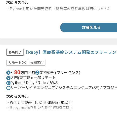
求めるスキル
・Pythonを用いた開発経験（開発等の経験年数は問いません）
・データ分析の経験
詳細を見る
【Ruby】医療系基幹システム開発のフリーラ
募集終了
リモートOK
長期案件
80
業務委託
(フリーランス)
〜
万円／月
大門(東京都)/一部リモート
Python / Ruby / Rails / AWS
サーバーサイドエンジニア / システムエンジニア(SE) / プロジ
求めるスキル
・Web系言語を用いた開発経験5年以上
・Rubyonrailsを用いた開発経験3年以上
・AWS上での開発経験