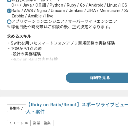
C++ / Java / C言語 / Python / Ruby / Go / Android / Linux / iOS
Rails / AWS / Nginx / Unicorn / Jenkins / JIRA / Memcache / Swi
Zabbix / Ansible / Hive
アプリケーションエンジニア / サーバーサイドエンジニア
※稼働日数や時間帯はご相談の後、正式決定となります。
求めるスキル
・Swiftを用いたスマートフォンアプリ新規開発の実務経験
・下記から1点必須
-設計の実務経験
-Ruby on Railsの実務経験
-GraphQLの実務経験
-モダンなアーキテクチャ設計や技術選定の実務経験
-toCサービスでユーザーファーストの実務経験
詳細を見る
-モダンなアーキテクチャ設計や技術選定の実務経験
-CI/CD構築や自動化の実務経験
-課題解決や業務改善および効率化の実務経験
-負荷対策やコードベース改善の実務経験
-レビューの実務経験
【Ruby on Rails/React】スポーツライ
募集終了
人・案件
リモートOK
副業・複業