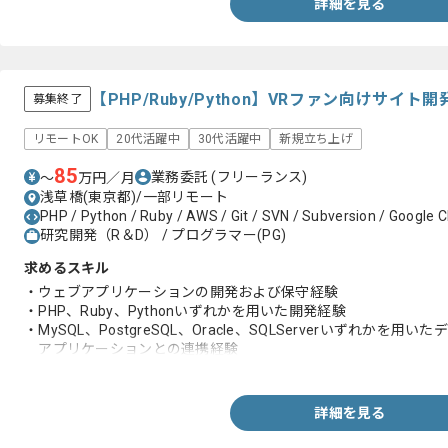
詳細を見る
【PHP/Ruby/Python】VRファン向けサ
募集終了
リモートOK
20代活躍中
30代活躍中
新規立ち上げ
85
業務委託
(フリーランス)
〜
万円／月
浅草橋(東京都)/一部リモート
PHP / Python / Ruby / AWS / Git / SVN / Subversion / Google 
研究開発（R＆D） / プログラマー(PG)
求めるスキル
・ウェブアプリケーションの開発および保守経験
・PHP、Ruby、Pythonいずれかを用いた開発経験
・MySQL、PostgreSQL、Oracle、SQLServerいずれかを用
アプリケーションとの連携経験
・AWSやGCPなどを用いたインフラ環境の構築経験
・GitやSubversionなどを用いたバージョン管理経験
詳細を見る