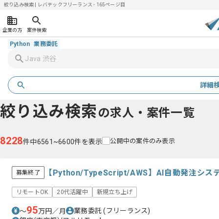
絞り込み検索 | レバテックフリーランス - 165ページ目
企業の方
案件検索
Python
業務委託
詳細
絞り込み検索
の求人・案件一覧
8228
公開中の案件のみ表示
件中6561~6600件を表示
【Python/TypeScript/AWS】AI自動
募集終了
リモートOK
20代活躍中
新規立ち上げ
95
業務委託
(フリーランス)
〜
万円／月