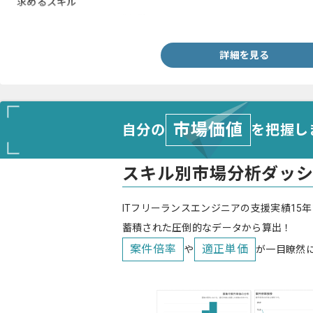
求めるスキル
・Ruby on Railsでの開発経験
詳細を見る
市場価値
自分の
を把握し
スキル別市場分析ダッ
ITフリーランスエンジニアの支援実績15年
蓄積された圧倒的なデータから算出！
案件倍率
適正単価
や
が一目瞭然