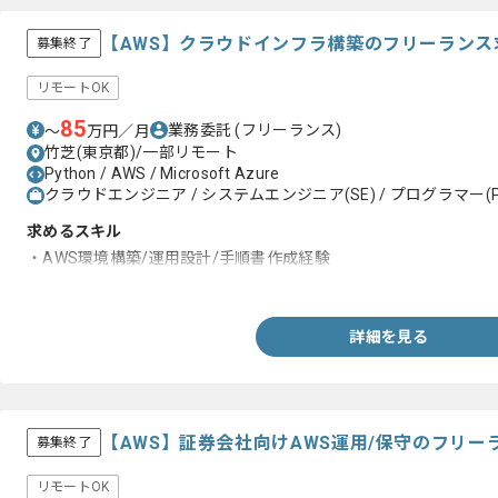
【AWS】クラウドインフラ構築のフリーランス
募集終了
リモートOK
85
業務委託
(フリーランス)
〜
万円／月
竹芝(東京都)/一部リモート
Python / AWS / Microsoft Azure
クラウドエンジニア / システムエンジニア(SE) / プログラマー(P
求めるスキル
・AWS環境構築/運用設計/手順書作成経験
・AWSの知見(EKS/ECS/EC2/RDS/CF/ELB/CloudWatch/Lambda)
詳細を見る
【AWS】証券会社向けAWS運用/保守のフリー
募集終了
リモートOK