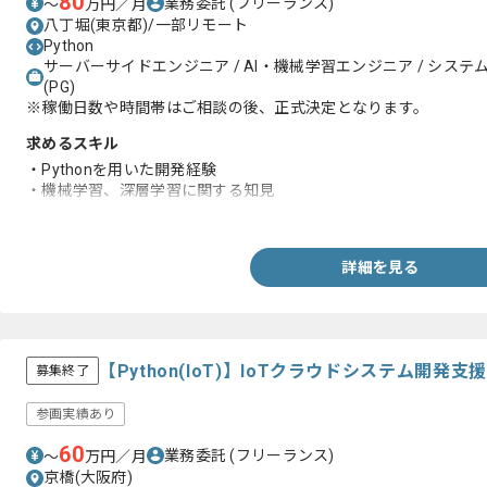
80
業務委託
(フリーランス)
〜
万円／月
八丁堀(東京都)/一部リモート
Python
サーバーサイドエンジニア / AI・機械学習エンジニア / システム
(PG)
※稼働日数や時間帯はご相談の後、正式決定となります。
求めるスキル
・Pythonを用いた開発経験
・機械学習、深層学習に関する知見
・GithubやGitlabを用いたチーム開発経験
詳細を見る
【Python(IoT)】IoTクラウドシステム開
募集終了
参画実績あり
60
業務委託
(フリーランス)
〜
万円／月
京橋(大阪府)