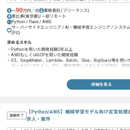
90
業務委託
(フリーランス)
〜
万円／月
恵比寿(東京都)/一部リモート
Python / Flask / AWS
サーバーサイドエンジニア / AI・機械学習エンジニア / システム
(PG)
求めるスキル
・Pythonを用いた開発経験2年以上
・AWSもしくはGCPを用いた開発経験
・S3、SagaMaker、Lambda、Batch、Glue、BigQuery等を用い
データパイプライン、ETL、機械学習システムなどの設計、開発
・pandasもしくはnumpyの実務経験
・機械学習フレームワークやライブラリを用いた開発経験
詳細を見る
【Python/AWS】機械学習モデル向け定常
募集終了
求人・案件