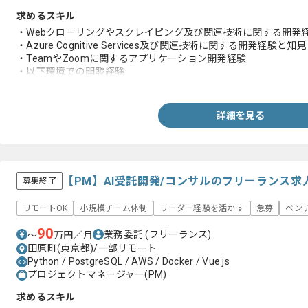
求めるスキル
・Webクローリングやスクレイピング及び関連技術に関する開発
・Azure Cognitive Services及び関連技術に関する開発経験と知見
・TeamやZoomに関するアプリケーション開発経験
・以下環境での開發経験
-Python
-C#、C++
-JavaScript
詳細を見る
【PM】AI受託開発/コンサルのフリーランス求
募集終了
リモートOK
小規模チーム体制
リーダー経験を活かす
急募
ベン
90
業務委託
(フリーランス)
〜
万円／月
田原町(東京都)/一部リモート
Python / PostgreSQL / AWS / Docker / Vue.js
プロジェクトマネージャー(PM)
求めるスキル