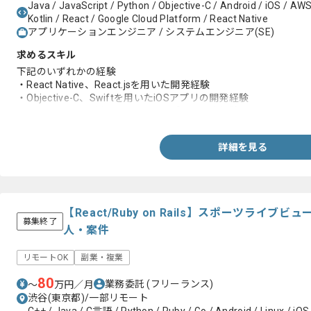
Java / JavaScript / Python / Objective-C / Android / iOS / AWS 
Kotlin / React / Google Cloud Platform / React Native
アプリケーションエンジニア / システムエンジニア(SE)
求めるスキル
下記のいずれかの経験
・React Native、React.jsを用いた開発経験
・Objective-C、Swiftを用いたiOSアプリの開発経験
・Java、Kotlinを用いたAndroidアプリの開発経験
詳細を見る
【React/Ruby on Rails】スポーツライ
募集終了
人・案件
リモートOK
副業・複業
80
業務委託
(フリーランス)
〜
万円／月
渋谷(東京都)/一部リモート