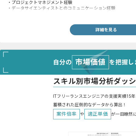
・プロジェクトマネジメント経験
・データサイエンティストとのコミュニケーション経験
・AIに関して実務経験
詳細を見る
市場価値
自分の
を把握し
スキル別市場分析ダッ
ITフリーランスエンジニアの支援実績15年
蓄積された圧倒的なデータから算出！
案件倍率
適正単価
や
が一目瞭然