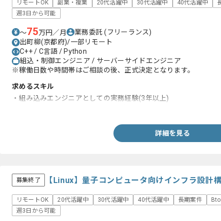
リモートOK
副業・複業
20代活躍中
30代活躍中
40代活躍中
週3日から可能
75
業務委託
(フリーランス)
〜
万円／月
出町柳(京都府)/一部リモート
C++ / C言語 / Python
組込・制御エンジニア / サーバーサイドエンジニア
※稼働日数や時間帯はご相談の後、正式決定となります。
求めるスキル
・組み込みエンジニアとしての実務経験(3年以上)
・Pythonを用いたシステム開発経験 (3年以上)
詳細を見る
【Linux】量子コンピュータ向けインフラ設
募集終了
リモートOK
20代活躍中
30代活躍中
40代活躍中
長期案件
Bt
週3日から可能