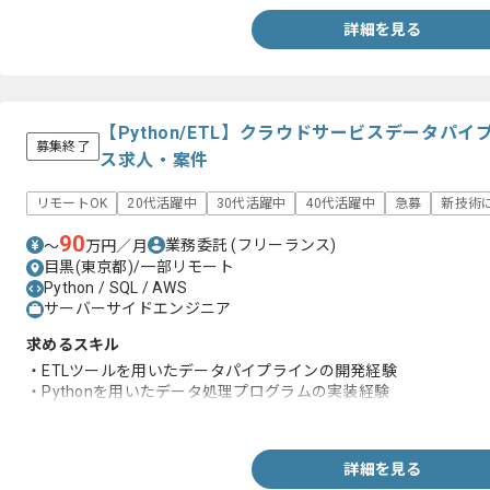
詳細を見る
【Python/ETL】クラウドサービスデータパ
募集終了
ス求人・案件
リモートOK
20代活躍中
30代活躍中
40代活躍中
急募
新技術
90
業務委託
(フリーランス)
〜
万円／月
目黒(東京都)/一部リモート
Python / SQL / AWS
サーバーサイドエンジニア
求めるスキル
・ETLツールを用いたデータパイプラインの開発経験
・Pythonを用いたデータ処理プログラムの実装経験
・SQLを用いたデータ抽出および加工経験
詳細を見る