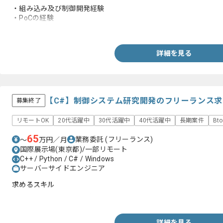
・組み込み及び制御開発経験
・PoCの経験
・上流のご経験
詳細を見る
【C#】制御システム研究開発のフリーランス
募集終了
リモートOK
20代活躍中
30代活躍中
40代活躍中
長期案件
Bt
65
業務委託
(フリーランス)
〜
万円／月
国際展示場(東京都)/一部リモート
C++ / Python / C# / Windows
サーバーサイドエンジニア
求めるスキル
・C#を用いた開発の経験(3年以上)
詳細を見る