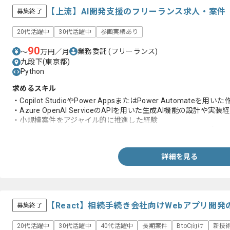
【上流】AI開発支援のフリーランス求人・案件
募集終了
20代活躍中
30代活躍中
参画実績あり
90
業務委託
(フリーランス)
〜
万円／月
九段下(東京都)
Python
求めるスキル
・Copilot StudioやPower AppsまたはPower Automa
・Azure OpenAI ServiceのAPIを用いた生成AI機能の設計や実装
・小規模案件をアジャイル的に推進した経験
・Copilot Studio等で作成したエージェントやフローまたはプ
詳細を見る
【React】相続手続き会社向けWebアプリ開
募集終了
20代活躍中
30代活躍中
40代活躍中
長期案件
BtoC向け
新技