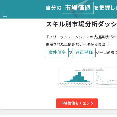
市場価値
自分の
を把握し
スキル別市場分析ダッ
ITフリーランスエンジニアの支援実績15年
蓄積された圧倒的なデータから算出！
案件倍率
適正単価
や
が一目瞭然
市場価値をチェック