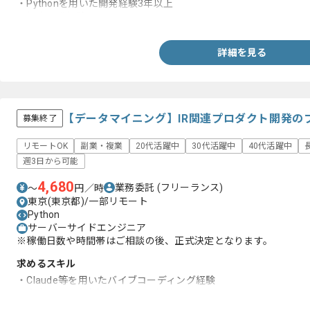
・Pythonを用いた開発経験3年以上
・保守開発経験
詳細を見る
【データマイニング】IR関連プロダクト開発の
募集終了
リモートOK
副業・複業
20代活躍中
30代活躍中
40代活躍中
週3日から可能
4,680
業務委託
(フリーランス)
〜
円／時
東京(東京都)/一部リモート
Python
サーバーサイドエンジニア
※稼働日数や時間帯はご相談の後、正式決定となります。
求めるスキル
・Claude等を用いたバイブコーディング経験
・音声処理、音声認識モデルの経験