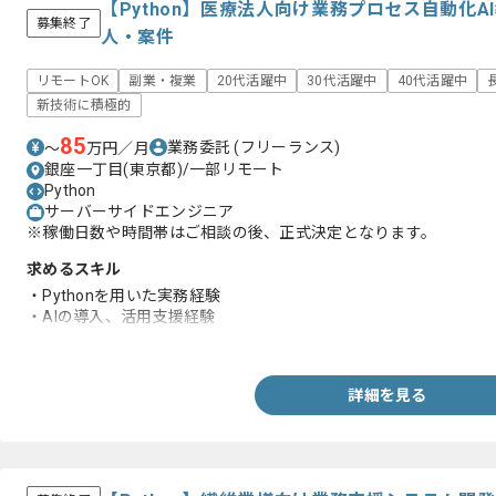
【Python】医療法人向け業務プロセス自動化
募集終了
人・案件
リモートOK
副業・複業
20代活躍中
30代活躍中
40代活躍中
新技術に積極的
85
業務委託
(フリーランス)
〜
万円／月
銀座一丁目(東京都)/一部リモート
Python
サーバーサイドエンジニア
※稼働日数や時間帯はご相談の後、正式決定となります。
求めるスキル
・Pythonを用いた実務経験
・AIの導入、活用支援経験
・API連携を用いたシステム開発経験
詳細を見る