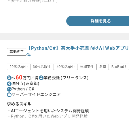
・要件定義の経験(2年以上)
・WebサービスもしくはSaaSプロダクト開発経験(5年以上)
詳細を見る
【Python/C#】某大手小売業向けAI Web
募集終了
件
20代活躍中
30代活躍中
40代活躍中
長期案件
急募
BtoB向け
60
業務委託
(フリーランス)
〜
万円／月
国分寺(東京都)
Python / C#
サーバーサイドエンジニア
求めるスキル
・AIエージェントを用いたシステム開発経験
・Python、C#を用いたWebアプリ開発経験
・要件定義からリリースまでの実務経験