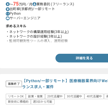
75
業務委託
(フリーランス)
〜
万円／月
出町柳(京都府)/一部リモート
Python
サーバーエンジニア
求めるスキル
・ネットワークの構築運用経験(3年以上)
・ネットワークの設計経験(3年以上)
・監視可観測性ツールの導入、運用経験
・アクセス制御設計経験
詳細を見る
【Python/一部リモート】医療機器業界向け
募集終了
ランス求人・案件
リモートOK
副業・複業
20代活躍中
30代活躍中
40代活躍中
新技術に積極的
週3日から可能