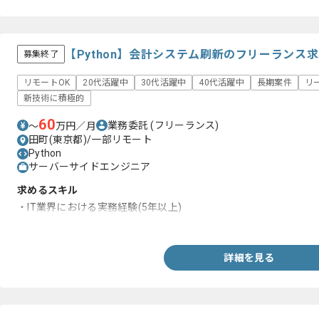
【Python】会計システム刷新のフリーランス
募集終了
リモートOK
20代活躍中
30代活躍中
40代活躍中
長期案件
リ
新技術に積極的
60
業務委託
(フリーランス)
〜
万円／月
田町(東京都)/一部リモート
Python
サーバーサイドエンジニア
求めるスキル
・IT業界における実務経験(5年以上)
・要件定義工程を一人称で遂行できる実務経験
詳細を見る