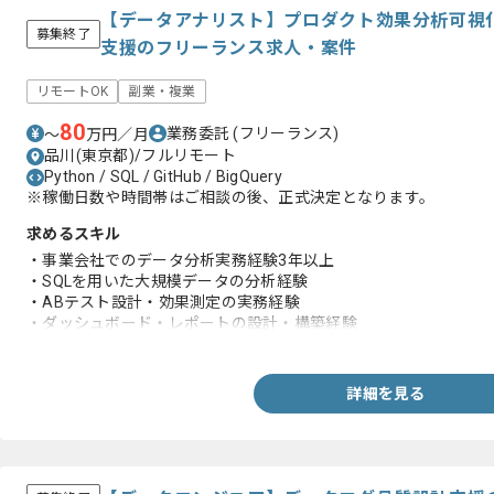
【データアナリスト】プロダクト効果分析可視
募集終了
支援のフリーランス求人・案件
リモートOK
副業・複業
80
業務委託
(フリーランス)
〜
万円／月
品川(東京都)/フルリモート
Python / SQL / GitHub / BigQuery
※稼働日数や時間帯はご相談の後、正式決定となります。
求めるスキル
・事業会社でのデータ分析実務経験3年以上
・SQLを用いた大規模データの分析経験
・ABテスト設計・効果測定の実務経験
・ダッシュボード・レポートの設計・構築経験
・ビジネスサイドへの分析結果の説明・提案経験
詳細を見る