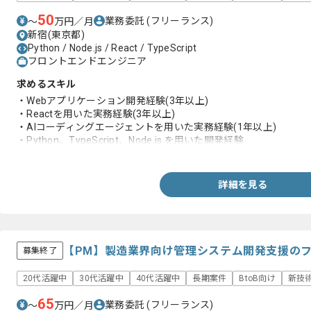
50
業務委託
(フリーランス)
〜
万円／月
新宿(東京都)
Python / Node.js / React / TypeScript
フロントエンドエンジニア
求めるスキル
・Webアプリケーション開発経験(3年以上)
・Reactを用いた実務経験(3年以上)
・AIコーディングエージェントを用いた実務経験(1年以上)
・Python、TypeScript、Node.js を用いた開発経験
・RDB設計、運用経験
・小規模チームにおけるフロントエンドの開発実務経験
・toCサービスの開発実務経験
詳細を見る
【PM】製造業界向け管理システム開発支援の
募集終了
20代活躍中
30代活躍中
40代活躍中
長期案件
BtoB向け
新技
65
業務委託
(フリーランス)
〜
万円／月