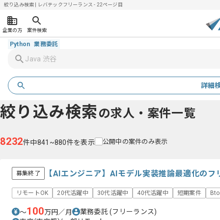
絞り込み検索 | レバテックフリーランス - 22ページ目
企業の方
案件検索
Python
業務委託
詳細
絞り込み検索
の求人・案件一覧
8232
公開中の案件のみ表示
件中841~880件を表示
【AIエンジニア】AIモデル実装推論最適化の
募集終了
リモートOK
20代活躍中
30代活躍中
40代活躍中
短期案件
Bt
100
業務委託
(フリーランス)
〜
万円／月