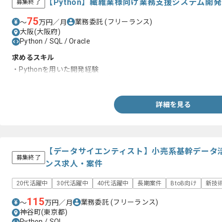
【Python】繊維業様向け業務支援システム開
募集終了
75
業務委託
(フリーランス)
〜
万円／月
大阪(大阪府)
Python / SQL / Oracle
求めるスキル
・Pythonを用いた開発経験
・Oracle SQLを用いた開発経験
詳細を見る
【データサイエンティスト】小売系基幹データ活
募集終了
ンス求人・案件
20代活躍中
30代活躍中
40代活躍中
長期案件
BtoB向け
新技
115
業務委託
(フリーランス)
〜
万円／月
神谷町(東京都)
Python / SQL