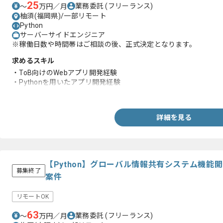
25
業務委託
(フリーランス)
〜
万円／月
柚須(福岡県)/一部リモート
Python
サーバーサイドエンジニア
※稼働日数や時間帯はご相談の後、正式決定となります。
求めるスキル
・ToB向けのWebアプリ開発経験
・Pythonを用いたアプリ開発経験
・MicrosoftのAzure経験(3年以上)
詳細を見る
【Python】グローバル情報共有システム機能
募集終了
案件
リモートOK
63
業務委託
(フリーランス)
〜
万円／月