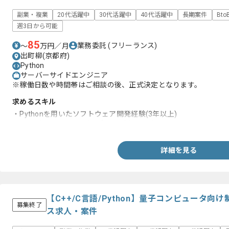
副業・複業
20代活躍中
30代活躍中
40代活躍中
長期案件
Bt
週3日から可能
85
業務委託
(フリーランス)
〜
万円／月
出町柳(京都府)
Python
サーバーサイドエンジニア
※稼働日数や時間帯はご相談の後、正式決定となります。
求めるスキル
・Pythonを用いたソフトウェア開発経験(3年以上)
・コンパイラ、DSL設計の実務経験(3年以上)
詳細を見る
【C++/C言語/Python】量子コンピュータ
募集終了
ス求人・案件