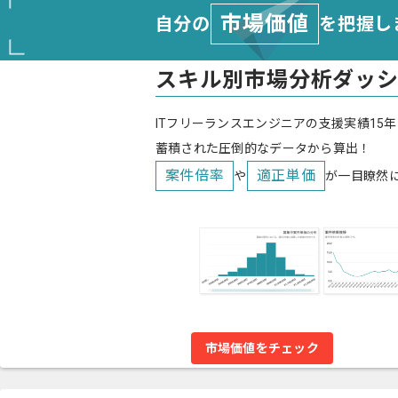
市場価値
自分の
を把握し
スキル別市場分析ダッ
ITフリーランスエンジニアの支援実績15年
蓄積された圧倒的なデータから算出！
案件倍率
適正単価
や
が一目瞭然
市場価値をチェック