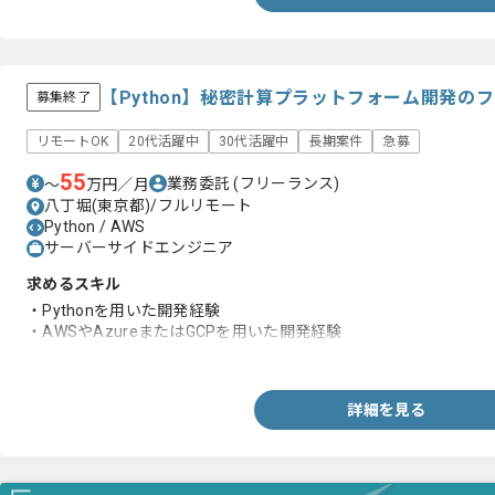
【Python】秘密計算プラットフォーム開発の
募集終了
リモートOK
20代活躍中
30代活躍中
長期案件
急募
55
業務委託
(フリーランス)
〜
万円／月
八丁堀(東京都)/フルリモート
Python / AWS
サーバーサイドエンジニア
求めるスキル
・Pythonを用いた開発経験
・AWSやAzureまたはGCPを用いた開発経験
・GitやGitHubを用いた開発経験
詳細を見る