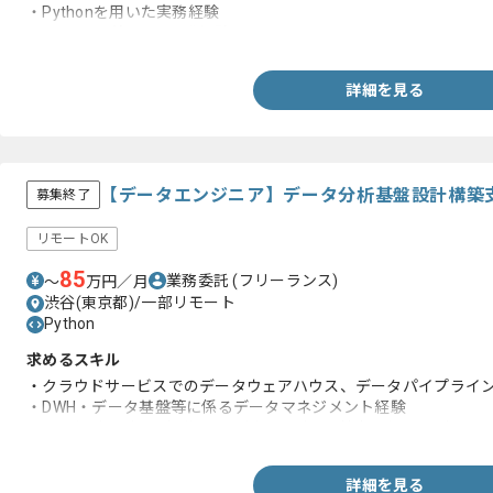
・Pythonを用いた実務経験
・REST API等、API開発経験
詳細を見る
【データエンジニア】データ分析基盤設計構築
募集終了
リモートOK
85
業務委託
(フリーランス)
〜
万円／月
渋谷(東京都)/一部リモート
Python
求めるスキル
・クラウドサービスでのデータウェアハウス、データパイプライ
・DWH・データ基盤等に係るデータマネジメント経験
・SQLなどのデータ操作言語を用いたデータ抽出・加工、データ
詳細を見る