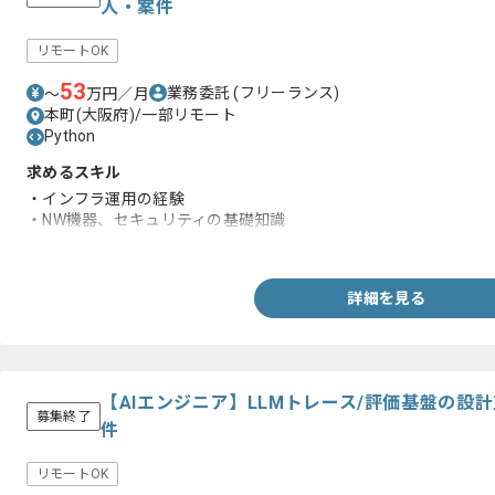
人・案件
リモートOK
53
業務委託
(フリーランス)
〜
万円／月
本町(大阪府)/一部リモート
Python
求めるスキル
・インフラ運用の経験
・NW機器、セキュリティの基礎知識
・脆弱性情報(CVE)の知見
詳細を見る
【AIエンジニア】LLMトレース/評価基盤の設
募集終了
件
リモートOK