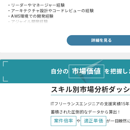
・リーダーやマネージャー経験
・アーキテクチャ設計やコードレビューの経験
・AWS環境での開発経験
・アジャイル開発経験
・コードレビューや若手エンジニア育成といったテックリードと
・JavaScriptやTypeScriptおよびPython等を用いたWebア
詳細を見る
市場価値
自分の
を把握し
スキル別市場分析ダッ
ITフリーランスエンジニアの支援実績15年
蓄積された圧倒的なデータから算出！
案件倍率
適正単価
や
が一目瞭然