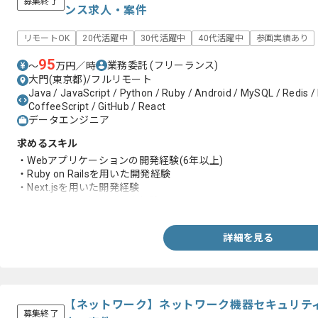
募集終了
ンス求人・案件
リモートOK
20代活躍中
30代活躍中
40代活躍中
参画実績あり
95
業務委託
(フリーランス)
〜
万円／時
大門(東京都)/フルリモート
Java / JavaScript / Python / Ruby / Android / MySQL / Redis / 
CoffeeScript / GitHub / React
データエンジニア
求めるスキル
・Webアプリケーションの開発経験(6年以上)
・Ruby on Railsを用いた開発経験
・Next.jsを用いた開発経験
・TypeScriptを用いた開発経験
詳細を見る
【ネットワーク】ネットワーク機器セキュリテ
募集終了