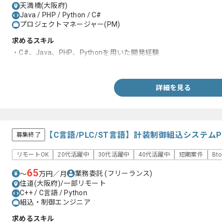
天満橋(大阪府)
Java / PHP / Python / C#
プロジェクトマネージャー(PM)
求めるスキル
・C#、Java、PHP、Pythonを用いた開発経験
・PMとしての実務経験
詳細を見る
【C言語/PLC/ST言語】計装制御組込システム
募集終了
リモートOK
20代活躍中
30代活躍中
40代活躍中
短期案件
Bt
65
業務委託
(フリーランス)
〜
万円／月
住道(大阪府)/一部リモート
C++ / C言語 / Python
組込・制御エンジニア
求めるスキル