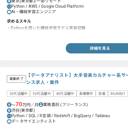
東京(東京都)/一部リモート
Python / AWS / Google Cloud Platform
AI・機械学習エンジニア
求めるスキル
・Pythonを用いた機械学習モデル実装経験
・Deep Learningフレームワークを用いた実務経験
詳細を見る
【データアナリスト】大手音楽カルチャー系サ
募集終了
ンス求人・案件
20代活躍中
30代活躍中
40代活躍中
長期案件
急募
BtoB向け
70
業務委託
(フリーランス)
〜
万円／月
渋谷(東京都)
Python / SQL / R言語 / Redshift / BigQuery / Tableau
データサイエンティスト