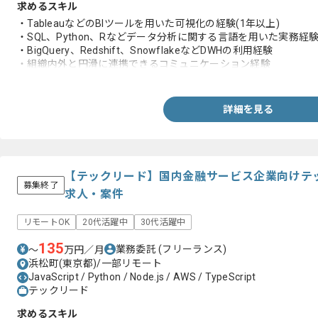
求めるスキル
・TableauなどのBIツールを用いた可視化の経験(1年以上)
・SQL、Python、Rなどデータ分析に関する言語を用いた実務経験
・BigQuery、Redshift、SnowflakeなどDWHの利用経験
・組織内外と円滑に連携できるコミュニケーション経験
・20代前半の場合はSQLを用いた実務経験、それ以上の年齢層の場
詳細を見る
【テックリード】国内金融サービス企業向けテ
募集終了
求人・案件
リモートOK
20代活躍中
30代活躍中
135
業務委託
(フリーランス)
〜
万円／月
浜松町(東京都)/一部リモート
JavaScript / Python / Node.js / AWS / TypeScript
テックリード
求めるスキル