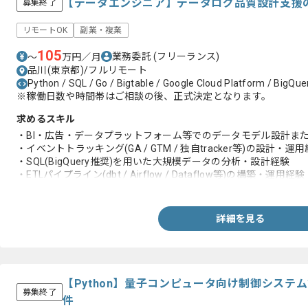
【データエンジニア】データログ品質設計支援
募集終了
リモートOK
副業・複業
105
業務委託
(フリーランス)
〜
万円／月
品川(東京都)/フルリモート
Python / SQL / Go / Bigtable / Google Cloud Platform / BigQue
※稼働日数や時間帯はご相談の後、正式決定となります。
求めるスキル
・BI・広告・データプラットフォーム等でのデータモデル設計ま
・イベントトラッキング(GA / GTM / 独自tracker等)の設計・運
・SQL(BigQuery推奨)を用いた大規模データの分析・設計経験
・ETLパイプライン(dbt / Airflow / Dataflow等)の構築・運用経験
・クライアントやチームとのコミュニケーションに支障のない日
詳細を見る
【Python】量子コンピュータ向け制御システ
募集終了
件