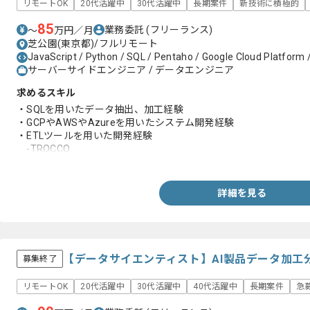
リモートOK
20代活躍中
30代活躍中
長期案件
新技術に積極的
85
業務委託
(フリーランス)
〜
万円／月
芝公園(東京都)/フルリモート
JavaScript / Python / SQL / Pentaho / Google Cloud Platform 
サーバーサイドエンジニア / データエンジニア
求めるスキル
・SQLを用いたデータ抽出、加工経験
・GCPやAWSやAzureを用いたシステム開発経験
・ETLツールを用いた開発経験
-TROCCO
-Asteria Warp
-Pentaho
詳細を見る
【データサイエンティスト】AI製品データ加工
募集終了
リモートOK
20代活躍中
30代活躍中
40代活躍中
長期案件
急