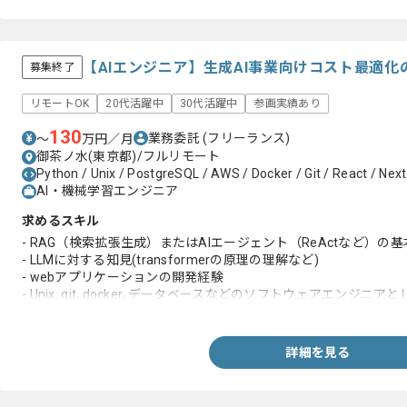
【AIエンジニア】生成AI事業向けコスト最適
募集終了
リモートOK
20代活躍中
30代活躍中
参画実績あり
130
業務委託
(フリーランス)
〜
万円／月
御茶ノ水(東京都)/フルリモート
Python / Unix / PostgreSQL / AWS / Docker / Git / React / Next
AI・機械学習エンジニア
求めるスキル
- RAG（検索拡張生成）またはAIエージェント（ReActなど）
- LLMに対する知見(transformerの原理の理解など)
- webアプリケーションの開発経験
- Unix, git, docker, データベースなどのソフトウェアエン
- Pythonを用いた実務レベルの開発経験、および標準ライブラ
の実装能力
詳細を見る