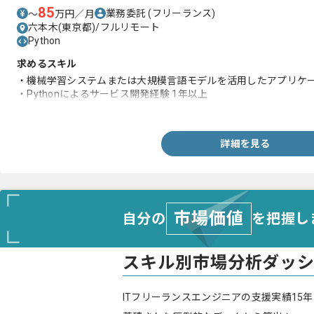
85
業務委託
(フリーランス)
〜
万円／月
六本木(東京都)/フルリモート
Python
求めるスキル
・機械学習システムまたは大規模言語モデルを活用したアプリケー
・Pythonによるサービス開発経験 1年以上
・チーム開発経験、クラウドプラットフォームでの開発・運用経験
詳細を見る
市場価値
自分の
を把握し
スキル別市場分析ダッ
ITフリーランスエンジニアの支援実績15年