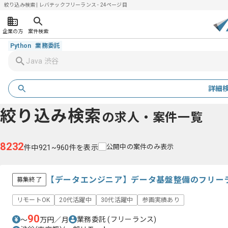
絞り込み検索 | レバテックフリーランス - 24ページ目
企業の方
案件検索
Python
業務委託
詳細
絞り込み検索
の求人・案件一覧
8232
公開中の案件のみ表示
件中921~960件を表示
【データエンジニア】データ基盤整備のフリー
募集終了
リモートOK
20代活躍中
30代活躍中
参画実績あり
90
業務委託
(フリーランス)
〜
万円／月