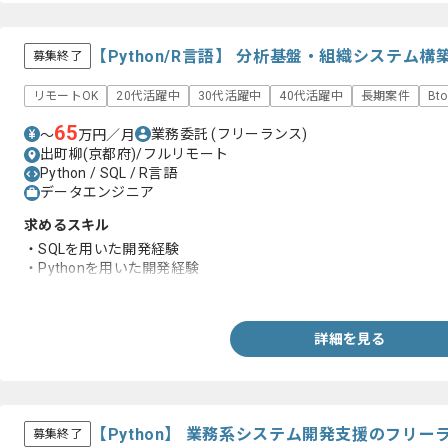
【Python/R言語】 分析基盤・組織システム
募集終了
リモートOK
20代活躍中
30代活躍中
40代活躍中
長期案件
Bt
65
業務委託
(フリーランス)
〜
万円／月
出町柳(京都府)/フルリモート
Python / SQL / R言語
データエンジニア
求めるスキル
・SQLを用いた開発経験
・Pythonを用いた開発経験
・Rを用いた開発経験
詳細を見る
【Python】 業務系システム開発支援のフリ
募集終了