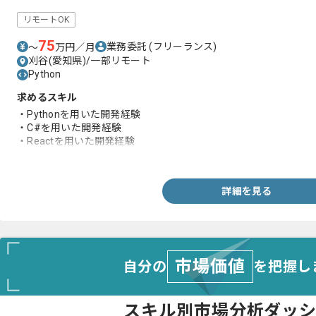
リモートOK
75
業務委託
(フリーランス)
〜
万円／月
刈谷(愛知県)/一部リモート
Python
求めるスキル
・Pythonを用いた開発経験
・C#を用いた開発経験
・Reactを用いた開発経験
・Microsoft Azure上での開発経験
詳細を見る
市場価値
自分の
を把握し
スキル別市場分析ダッ