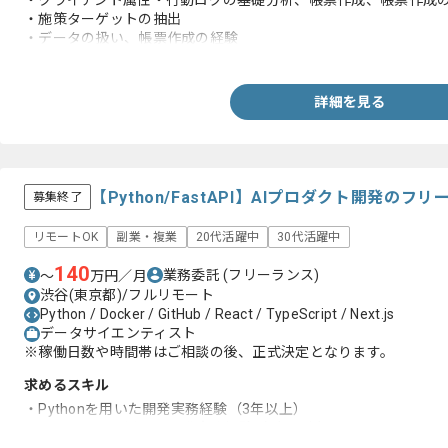
・クライアント属性・行動ログの基礎分析、帳票作成、帳票作成
・施策ターゲットの抽出
・データの扱い、帳票作成の経験
・コミュニケーション能力
詳細を見る
【Python/FastAPI】AIプロダクト開発の
募集終了
リモートOK
副業・複業
20代活躍中
30代活躍中
140
業務委託
(フリーランス)
〜
万円／月
渋谷(東京都)/フルリモート
Python / Docker / GitHub / React / TypeScript / Next.js
データサイエンティスト
※稼働日数や時間帯はご相談の後、正式決定となります。
求めるスキル
・Pythonを用いた開発実務経験（3年以上）
・TypeScriptを用いた開発実務経験（3年以上）