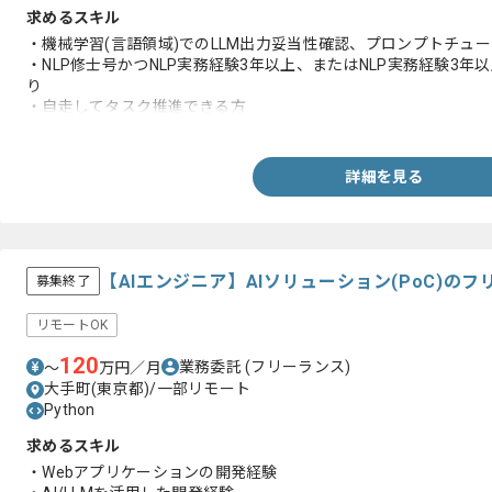
求めるスキル
・機械学習(言語領域)でのLLM出力妥当性確認、プロンプトチュ
・NLP修士号かつNLP実務経験3年以上、またはNLP実務経験3年以
り
・自走してタスク推進できる方
・実務でのNLP/LLM/VLM経験がある方
・OCRや文字起こしの知見
詳細を見る
【AIエンジニア】AIソリューション(PoC)の
募集終了
リモートOK
120
業務委託
(フリーランス)
〜
万円／月
大手町(東京都)/一部リモート
Python
求めるスキル
・Webアプリケーションの開発経験