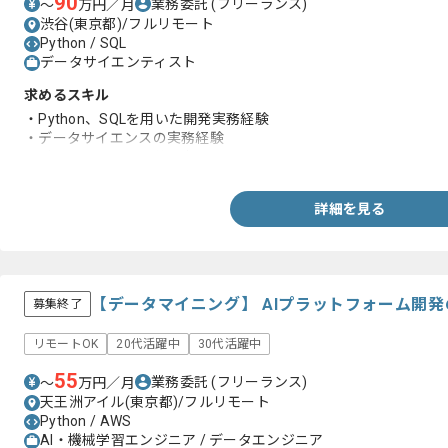
90
業務委託
(フリーランス)
〜
万円／月
渋谷(東京都)/フルリモート
Python / SQL
データサイエンティスト
求めるスキル
・Python、SQLを用いた開発実務経験
・データサイエンスの実務経験
・ビジネスレベルの英語力
詳細を見る
【データマイニング】 AIプラットフォーム開
募集終了
リモートOK
20代活躍中
30代活躍中
55
業務委託
(フリーランス)
〜
万円／月
天王洲アイル(東京都)/フルリモート
Python / AWS
AI・機械学習エンジニア / データエンジニア