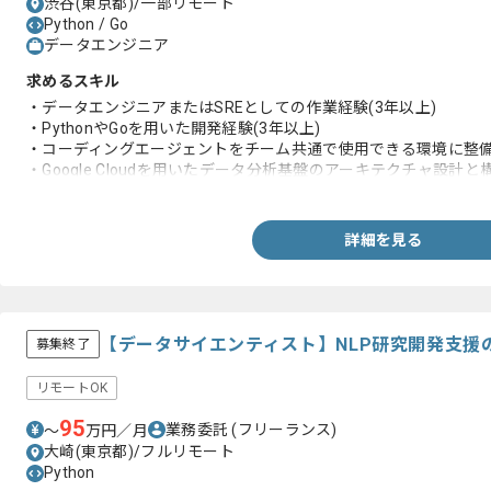
渋谷(東京都)/一部リモート
Python / Go
データエンジニア
求めるスキル
・データエンジニアまたはSREとしての作業経験(3年以上)
・PythonやGoを用いた開発経験(3年以上)
・コーディングエージェントをチーム共通で使用できる環境に整
・Google Cloudを用いたデータ分析基盤のアーキテクチャ設計
・Terraformの利用経験
・ログ転送やメッセージキューイングを用いたリアルタイムログ
詳細を見る
【データサイエンティスト】NLP研究開発支援
募集終了
リモートOK
95
業務委託
(フリーランス)
〜
万円／月
大崎(東京都)/フルリモート
Python