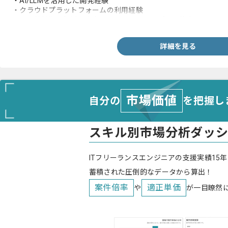
・AI/LLMを活用した開発経験
・クラウドプラットフォームの利用経験
・未経験技術や領域を自走してキャッチアップする能力
詳細を見る
市場価値
自分の
を把握し
スキル別市場分析ダッ
ITフリーランスエンジニアの支援実績15年
蓄積された圧倒的なデータから算出！
案件倍率
適正単価
や
が一目瞭然