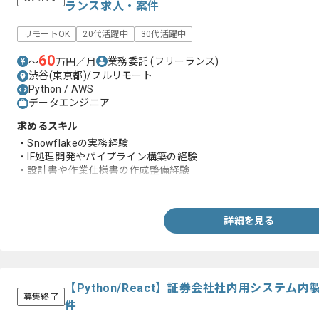
ランス求人・案件
リモートOK
20代活躍中
30代活躍中
60
業務委託
(フリーランス)
〜
万円／月
渋谷(東京都)/フルリモート
Python / AWS
データエンジニア
求めるスキル
・Snowflakeの実務経験
・IF処理開発やパイプライン構築の経験
・設計書や作業仕様書の作成整備経験
・パイプライン構築経験
詳細を見る
【Python/React】証券会社社内用システ
募集終了
件