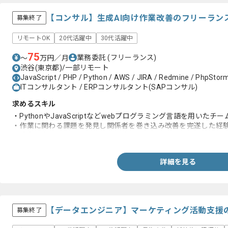
【コンサル】生成AI向け作業改善のフリーラン
募集終了
リモートOK
20代活躍中
30代活躍中
75
業務委託
(フリーランス)
〜
万円／月
渋谷(東京都)/一部リモート
JavaScript / PHP / Python / AWS / JIRA / Redmine / PhpStor
ITコンサルタント / ERPコンサルタント(SAPコンサル)
求めるスキル
・PythonやJavaScriptなどwebプログラミング言語を用いたチ
・作業に関わる課題を発見し関係者を巻き込み改善を完遂した経
・読者を意識したドキュメント作成経験
詳細を見る
【データエンジニア】マーケティング活動支援
募集終了