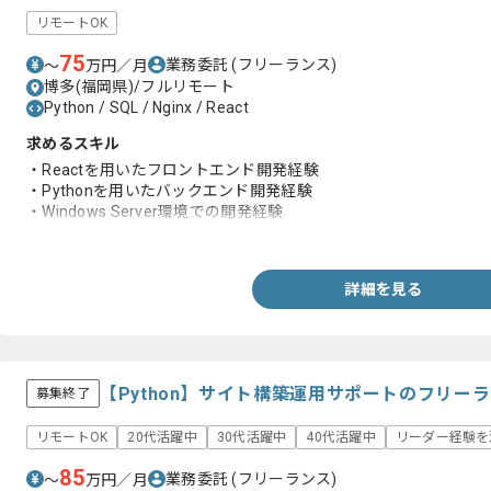
リモートOK
75
業務委託
(フリーランス)
〜
万円／月
博多(福岡県)/フルリモート
Python / SQL / Nginx / React
求めるスキル
・Reactを用いたフロントエンド開発経験
・Pythonを用いたバックエンド開発経験
・Windows Server環境での開発経験
・アジャイル開発経験
詳細を見る
【Python】サイト構築運用サポートのフリー
募集終了
リモートOK
20代活躍中
30代活躍中
40代活躍中
リーダー経験を
85
業務委託
(フリーランス)
〜
万円／月