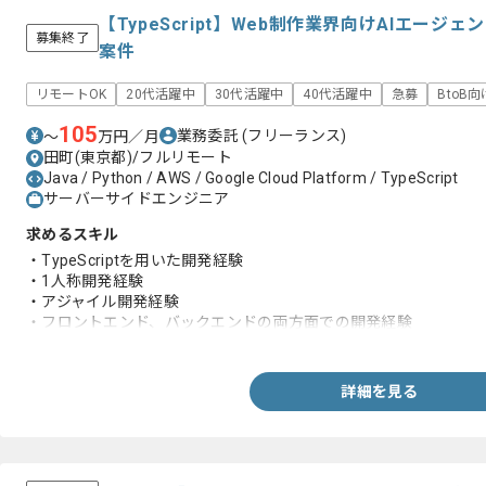
【TypeScript】Web制作業界向けAIエー
募集終了
案件
リモートOK
20代活躍中
30代活躍中
40代活躍中
急募
BtoB向
105
業務委託
(フリーランス)
〜
万円／月
田町(東京都)/フルリモート
Java / Python / AWS / Google Cloud Platform / TypeScript
サーバーサイドエンジニア
求めるスキル
・TypeScriptを用いた開発経験
・1人称開発経験
・アジャイル開発経験
・フロントエンド、バックエンドの両方面での開発経験
・アプリケーションアーキテクチャ設計の実務経験
・REST等のAPI設計および非同期処理に関する知見
詳細を見る