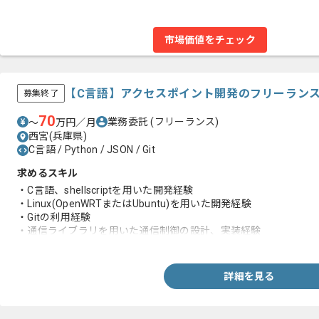
市場価値をチェック
【C言語】アクセスポイント開発のフリーラン
募集終了
70
業務委託
(フリーランス)
〜
万円／月
西宮(兵庫県)
C言語 / Python / JSON / Git
求めるスキル
・C言語、shellscriptを用いた開発経験
・Linux(OpenWRTまたはUbuntu)を用いた開発経験
・Gitの利用経験
・通信ライブラリを用いた通信制御の設計、実装経験
・基本設計以降の作業経験
・不具合解析、資料作成コード修正の経験
詳細を見る