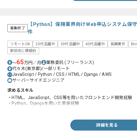
【Python】保険業界向けWeb申込システム
募集終了
件
リモートOK
20代活躍中
30代活躍中
40代活躍中
長期案件
Bt
新技術に積極的
65
業務委託
(フリーランス)
〜
万円／月
代々木(東京都)/一部リモート
JavaScript / Python / CSS / HTML / Django / AWS
サーバーサイドエンジニア
求めるスキル
・HTML、JavaScript、CSS等を用いたフロントエンド開発経験
・Python、Djangoを用いた実装経験
・AWSに関する知見
詳細を見る