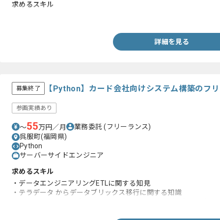
求めるスキル
・Pythonを用いた開発経験
詳細を見る
【Python】カード会社向けシステム構築のフ
募集終了
参画実績あり
55
業務委託
(フリーランス)
〜
万円／月
呉服町(福岡県)
Python
サーバーサイドエンジニア
求めるスキル
・データエンジニアリングETLに関する知見
・テラデータ からデータブリックス移行に関する知識
・クラウド、データブリックス、インフラに関する知識・経験