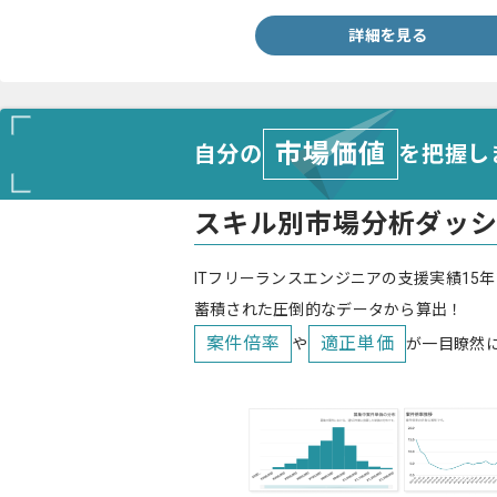
詳細を見る
市場価値
自分の
を把握し
スキル別市場分析ダッ
ITフリーランスエンジニアの支援実績15年
蓄積された圧倒的なデータから算出！
案件倍率
適正単価
や
が一目瞭然