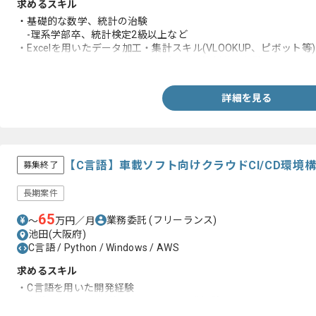
求めるスキル
・基礎的な数学、統計の治験
-理系学部卒、統計検定2級以上など
・Excelを用いたデータ加工・集計スキル(VLOOKUP、ピボット等)
・PowerPointによるレポート・プレゼン資料作成経験
詳細を見る
【C言語】車載ソフト向けクラウドCI/CD環境
募集終了
長期案件
65
業務委託
(フリーランス)
〜
万円／月
池田(大阪府)
C言語 / Python / Windows / AWS
求めるスキル
・C言語を用いた開発経験
・車載ソフト開発経験、またはAWS開発経験