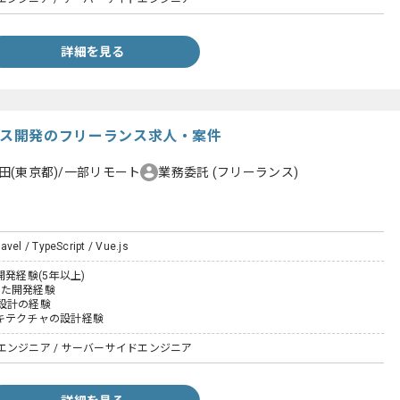
詳細を見る
サービス開発のフリーランス求人・案件
田(東京都)/一部リモート
業務委託
(フリーランス)
avel / TypeScript / Vue.js
開発経験(5年以上)
用いた開発経験
設計の経験
キテクチャの設計経験
エンジニア / サーバーサイドエンジニア