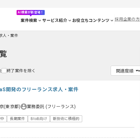
AI検索が新登場！
採用企業の方
案件検索
サービス紹介
お役立ちコンテンツ
の求人・案件
覧
終了案件を除く
示
aaS開発のフリーランス求人・案件
京(東京都)
業務委託
(フリーランス)
躍中
長期案件
BtoB向け
新技術に積極的