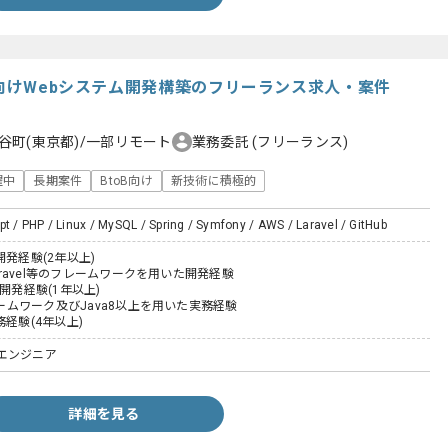
業界向けWebシステム開発構築のフリーランス求人・案件
谷町(東京都)/一部リモート
業務委託
(フリーランス)
躍中
長期案件
BtoB向け
新技術に積極的
pt / PHP / Linux / MySQL / Spring / Symfony / AWS / Laravel / GitHub
開発経験(2年以上)
Laravel等のフレームワークを用いた開発経験
た開発経験(1年以上)
フレームワーク及びJava8以上を用いた実務経験
務経験(4年以上)
エンジニア
詳細を見る