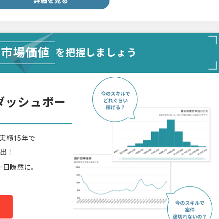
詳細を見る
市場価値
を把握しましょう
ダッシュボー
実績15年で
算出！
一目瞭然に。