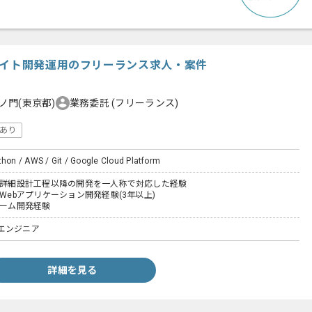
サイト開発運用のフリーランス求人・案件
ノ門(東京都)
業務委託
(フリーランス)
あり
thon / AWS / Git / Google Cloud Platform
いた詳細設計工程以降の開発を一人称で対応した経験
たWebアプリケーション開発経験(3年以上)
チーム開発経験
エンジニア
詳細を見る