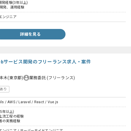
開発経験(3年以上)
た開発、運用経験
エンジニア
詳細を見る
t】Webサービス開発のフリーランス求人・案件
本木(東京都)
業務委託
(フリーランス)
あり
ils / AWS / Laravel / React / Vue.js
5年以上)
上流工程の経験
善の実務経験
エンジニア / サーバーサイドエンジニア