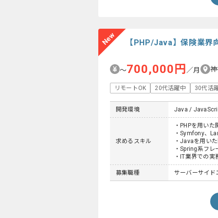
New
【PHP/Java】保険
700,000円
神
〜
／月
リモートOK
20代活躍中
30代活
開発環境
Java / JavaScri
・PHPを用いた
・Symfony、
求めるスキル
・Javaを用い
・Spring系
・IT業界での実
募集職種
サーバーサイド