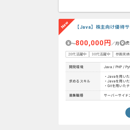
New
【Java】株主向け優待
800,000円
虎
〜
／月
20代活躍中
30代活躍中
参画実績
開発環境
Java / PHP / Py
・Javaを用
求めるスキル
・Javaを用い
・Gitを用いた
募集職種
サーバーサイド