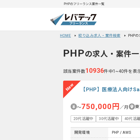
PHPのフリーランス案件一覧
HOME
絞り込み求人・案件検索
PHP
PHP
の求人・案件一
10936
該当案件数
件中1~40件を表
New
【PHP】医療法人向けS
750,000円
東
〜
／月
20代活躍中
30代活躍中
40代活
開発環境
PHP / AWS