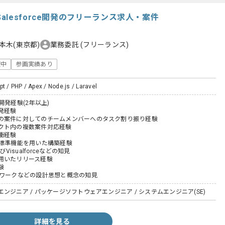
lesforce開発のフリーランス求人・案件
本木(東京都)
業務委託
(フリーランス)
躍中
参画実績あり
pt / PHP / Apex / Node.js / Laravel
eの開発経験(2年以上)
発経験
の案件に対してのチームメンバーへのタスク割り振り経験
クト内の複数案件対応経験
衝経験
ceの標準機能を用いた構築経験
びVisualforceなどの知見
用いたリリース経験
験
ムワークなどの設計思想と概念の知見
ンジニア / パッケージソフトウェアエンジニア / システムエンジニア(SE)
詳細を見る