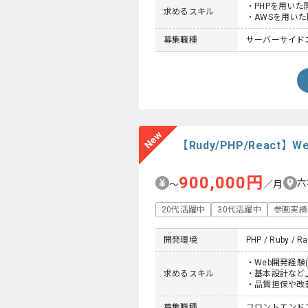
・PHPを用いた
求めるスキル
・AWSを用い
募集職種
サーバーサイド
New
【Rudy/PHP/Reac
900,000円
六
〜
／月
20代活躍中
30代活躍中
参画実績
開発環境
PHP / Ruby / Ra
・Web開発経験(
求めるスキル
・基本設計など
・品質担保や改
募集職種
フロントエンド