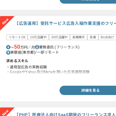
New
【広告運用】受託サービス広告入稿作業支援のフリ
リモートOK
20代活躍中
30代活躍中
長期案件
急募
BtoB向け
50
業務委託
(フリーランス)
〜
万円／月
東銀座(東京都)/一部リモート
求めるスキル
・運用型広告の実務経験
・GoogleやYahoo及びMetaを用いた広告運用経験
・広告運用入稿作業経験
詳細を見る
New
【PHP】医療法人向けSaaS開発のフリーランス求