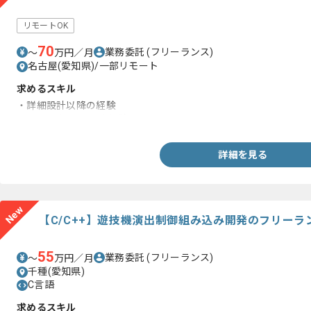
リモートOK
70
業務委託
(フリーランス)
〜
万円／月
名古屋(愛知県)/一部リモート
求めるスキル
・詳細設計以降の経験
・Javaを用いた開発経験
詳細を見る
New
【C/C++】遊技機演出制御組み込み開発のフリーラ
55
業務委託
(フリーランス)
〜
万円／月
千種(愛知県)
C言語
求めるスキル