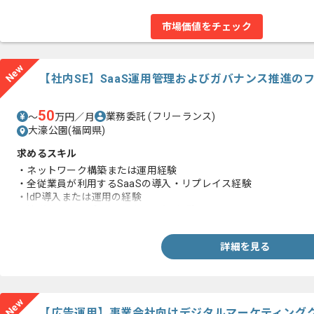
市場価値をチェック
New
【社内SE】SaaS運用管理およびガバナンス推進の
50
業務委託
(フリーランス)
〜
万円／月
大濠公園(福岡県)
求めるスキル
・ネットワーク構築または運用経験
・全従業員が利用するSaaSの導入・リプレイス経験
・IdP導入または運用の経験
・簡単なスクリプトコーディングの経験
詳細を見る
New
【広告運用】事業会社向けデジタルマーケティング