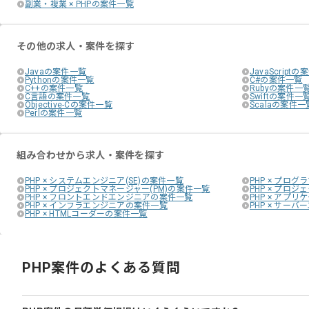
副業・複業 × PHPの案件一覧
その他の求人・案件を探す
Javaの案件一覧
JavaScript
Pythonの案件一覧
C#の案件一覧
C++の案件一覧
Rubyの案件一
C言語の案件一覧
Swiftの案件一
Objective-Cの案件一覧
Scalaの案件一
Perlの案件一覧
組み合わせから求人・案件を探す
PHP × システムエンジニア(SE)の案件一覧
PHP × プログ
PHP × プロジェクトマネージャー(PM)の案件一覧
PHP × プロ
PHP × フロントエンドエンジニアの案件一覧
PHP × アプ
PHP × インフラエンジニアの案件一覧
PHP × サー
PHP × HTMLコーダーの案件一覧
PHP案件のよくある質問