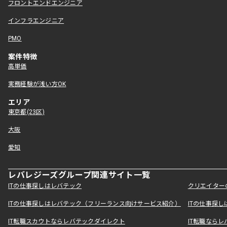
フロントエンドエンジニア
インフラエンジニア
PMO
案件特徴
高単価
実務経験が浅い方OK
エリア
東京都(23区)
大阪
愛知
レバレジーズグループ関連サイト一覧
ITの仕事探しはレバテック
クリエイター
ITの仕事探しはレバテック（フリーランス向けサービス紹介）
ITの仕事探
IT転職スカウトならレバテックダイレクト
IT転職なら