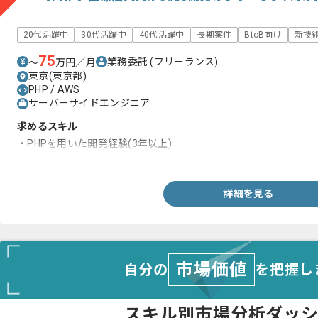
20代活躍中
30代活躍中
40代活躍中
長期案件
BtoB向け
新技
75
業務委託
(フリーランス)
〜
万円／月
東京(東京都)
PHP / AWS
サーバーサイドエンジニア
求めるスキル
・PHPを用いた開発経験(3年以上)
・AWSを用いた開発、運用経験
詳細を見る
市場価値
自分の
を把握し
スキル別市場分析ダッ