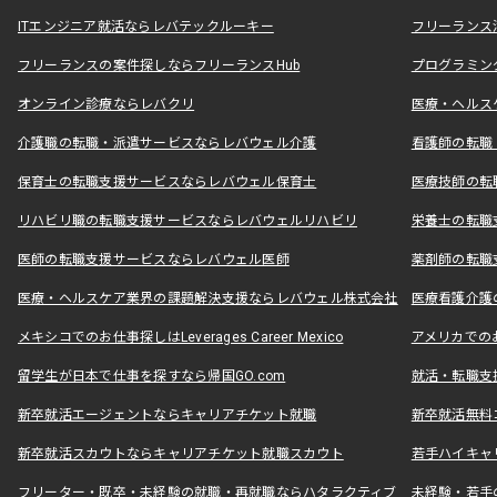
ITエンジニア就活ならレバテックルーキー
フリーランス
フリーランスの案件探しならフリーランスHub
プログラミン
オンライン診療ならレバクリ
医療・ヘルス
介護職の転職・派遣サービスならレバウェル介護
看護師の転職
保育士の転職支援サービスならレバウェル保育士
医療技師の転
リハビリ職の転職支援サービスならレバウェルリハビリ
栄養士の転職
医師の転職支援サービスならレバウェル医師
薬剤師の転職
医療・ヘルスケア業界の課題解決支援ならレバウェル株式会社
医療看護介護の
メキシコでのお仕事探しはLeverages Career Mexico
アメリカでのお仕事
留学生が日本で仕事を探すなら帰国GO.com
就活・転職支
新卒就活エージェントならキャリアチケット就職
新卒就活無料
新卒就活スカウトならキャリアチケット就職スカウト
若手ハイキャ
フリーター・既卒・未経験の就職・再就職ならハタラクティブ
未経験・若手