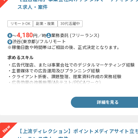
ス求人・案件
リモートOK
副業・複業
30代活躍中
4,180
業務委託
(フリーランス)
〜
円／時
渋谷(東京都)/フルリモート
※稼働日数や時間帯はご相談の後、正式決定となります。
求めるスキル
・広告代理店、または事業会社でのデジタルマーケティング経験
・主要媒体での広告運用及びプランニング経験
・クライアント折衝、課題整理、提案資料作成の実務経験
・広告効果の改善施策(ABテスト/PDCAワーク)
・Webや広告領域における基本的なクリエイティブディレクショ
詳細を見る
New
【上流ディレクション】ポイントメディアサイト立