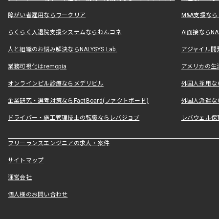
障がい者雇用ならワークリア
M&A支援な
らくらく入退院支援システムならわんコネ
AI面接ならNAL
人と組織のお悩み解決ならNALYSYS Lab.
アジャイル開発なら
業務可視化はremopia
アメリカの生活
オンラインピル診療ならメデリピル
外国人採用ならLe
企業研究・選考対策ならFactBoard(ファクトボード)
外国人派遣なら
ドライバー・施工管理技士の転職ならレバジョブ
レバウェル保
フリーランスエンジニアの求人・案件
サイトマップ
運営会社
個人様のお問い合わせ