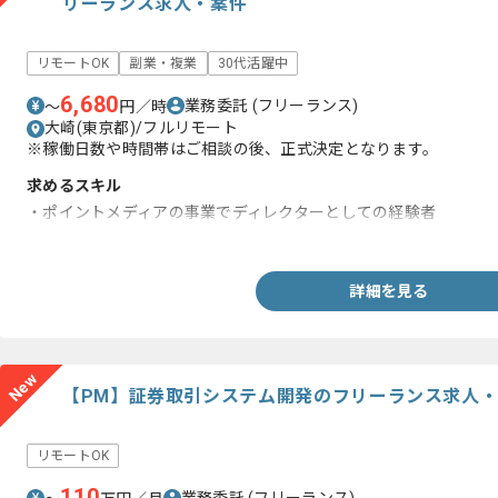
リーランス求人・案件
リモートOK
副業・複業
30代活躍中
6,680
業務委託
(フリーランス)
〜
円／時
大崎(東京都)/フルリモート
※稼働日数や時間帯はご相談の後、正式決定となります。
求めるスキル
・ポイントメディアの事業でディレクターとしての経験者
・案件企画・サイト設計・収益モデル構築など、ディレクターと
詳細を見る
New
【PM】証券取引システム開発のフリーランス求人
リモートOK
110
業務委託
(フリーランス)