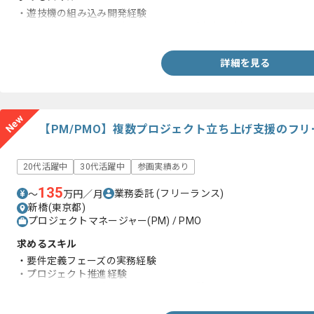
・遊技機の組み込み開発経験
・C言語またはC++での組み込み開発経験(3年以上)
詳細を見る
New
【PM/PMO】複数プロジェクト立ち上げ支援のフ
20代活躍中
30代活躍中
参画実績あり
135
業務委託
(フリーランス)
〜
万円／月
新橋(東京都)
プロジェクトマネージャー(PM) / PMO
求めるスキル
・要件定義フェーズの実務経験
・プロジェクト推進経験
・コンサルティングファームへの参画経験