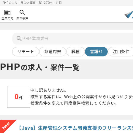
PHPのフリーランス案件一覧 - 270ページ目
企業の方
案件検索
リモート
都道府県
職種
言語
注目条件
+1
PHP
の求人・案件一覧
申し訳ありません。
0
該当する案件は、Web上の公開案件からは見つかりま
件
検索条件を変えて再度案件検索してください。
New
【Java】生産管理システム開発支援のフリーラン