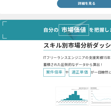
詳細を見る
市場価値
自分の
を把握し
スキル別市場分析ダッ
ITフリーランスエンジニアの支援実績15年
蓄積された圧倒的なデータから算出！
案件倍率
適正単価
や
が一目瞭然