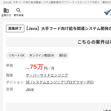
【Java】大手フード向け給与関連システム開発案件| ITフリーランスエンジニアの求人・案件(2026
企業の方
案件検索
【Java】大手フード向け給与関連システム開発
募集終了
こちらの案件は
リモートOK
オンライン商談OK
週5日
単価
75
万
〜
円／月
職種
サーバーサイドエンジニア
ポジション
SE (システムエンジニア)
プログラマー(PG)
言語
Java