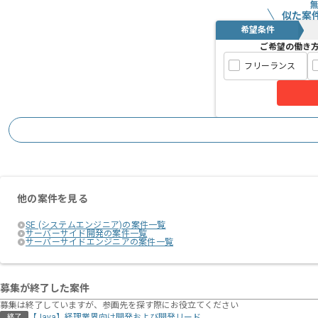
似た案
希望条件
ご希望の働き
フリーランス
他の案件を見る
SE (システムエンジニア)の案件一覧
サーバーサイド開発の案件一覧
サーバーサイドエンジニアの案件一覧
募集が終了した案件
募集は終了していますが、参画先を探す際にお役立てください
【Java】経理業界向け開発および開発リード
終了