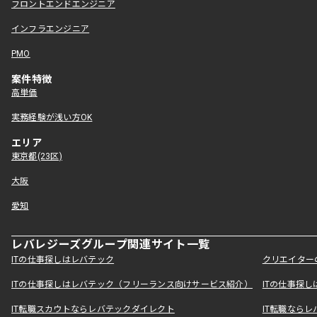
フロントエンドエンジニア
インフラエンジニア
PMO
案件特徴
高単価
実務経験が浅い方OK
エリア
東京都(23区)
大阪
愛知
レバレジーズグループ関連サイト一覧
ITの仕事探しはレバテック
クリエイター
ITの仕事探しはレバテック（フリーランス向けサービス紹介）
ITの仕事探
IT転職スカウトならレバテックダイレクト
IT転職なら