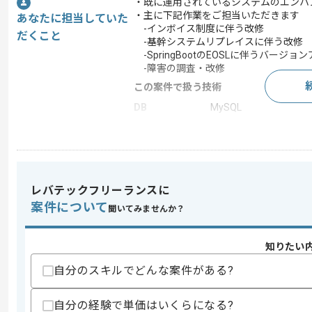
・既に運用されているシステムのエンハ
・主に下記作業をご担当いただきます
あなたに担当していた
-インボイス制度に伴う改修
だくこと
-基幹システムリプレイスに伴う改修
-SpringBootのEOSLに伴うバージョ
-障害の調査・改修
この案件で扱う技術
DB
MySQL
フレームワーク
JUnit , jQuery , Spring 
開発ツール
GitHub , Docker , Git
この案件のポイント
レバテックフリーランスに
業務内容
サーバーサイド開発
案件について
聞いてみませんか？
特徴
長期プロジェクト
知りたい
求めるスキル
自分のスキルでどんな案件がある?
スキル
・要件定義を一人称で対応可能なスキル
・SpringBootを用いたWebアプリケ
自分の経験で単価はいくらになる?