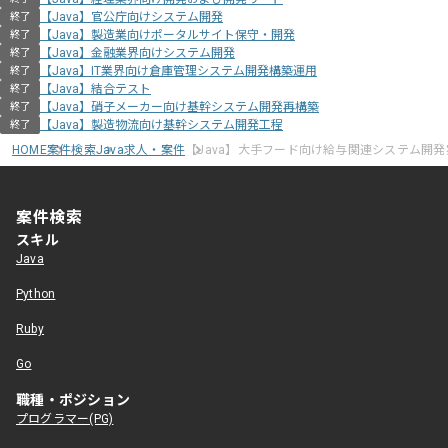
【Java】官公庁向けシステム開発
終了
【Java】製造業向けポータルサイト保守・開発
終了
【Java】金融業界向けシステム開発
終了
【Java】IT業界向け倉庫管理システム開発構築運用
終了
【Java】結合テスト
終了
【Java】硝子メーカー向け基幹システム開発再構築
終了
【Java】製造物流向け基幹システム開発工程
終了
HOME
案件検索
Java求人・案件
【Java】大手フード向け給与関連システム開発
案件検索
スキル
Java
Python
Ruby
Go
職種・ポジション
プログラマー(PG)