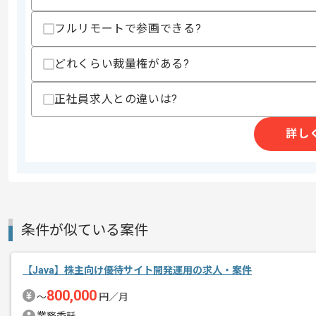
歓迎スキル
・MySQLを用いた開発経験
フルリモートで参画できる?
・Dockerの経験
どれくらい裁量権がある?
スキルに不安がある方へ
上記に似た経験やスキルをお持ちであれば申
正社員求人との違いは?
詳し
商談回数
2回
その他募集要項
募集人数
1人
作業開始日
2023/09/01
条件が似ている案件
Javaでの開発経験を活かすことができ
エージェントからのコ
新しいアイディアや技術を積極的に導入
【Java】株主向け優待サイト開発運用の求人・案件
メント
経験豊富なエンジニアと成長が出来る
800,000
〜
円／月
環境でございます。