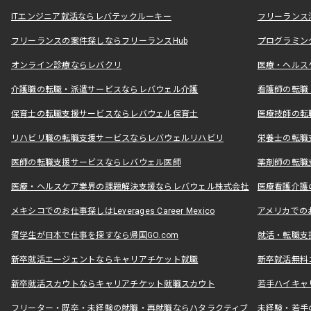
ITエンジニア就活ならレバテックルーキー
フリーランス
フリーランスの案件探しならフリーランスHub
プログラミン
オンライン診療ならレバクリ
医療・ヘルス
介護職の転職・派遣サービスならレバウェル介護
看護師の転職
保育士の転職支援サービスならレバウェル保育士
医療技師の転
リハビリ職の転職支援サービスならレバウェルリハビリ
栄養士の転職
医師の転職支援サービスならレバウェル医師
薬剤師の転職
医療・ヘルスケア業界の課題解決支援ならレバウェル株式会社
医療看護介護の
メキシコでのお仕事探しはLeverages Career Mexico
アメリカでのお仕事
留学生が日本で仕事を探すなら帰国GO.com
就活・転職支
新卒就活エージェントならキャリアチケット就職
新卒就活無料
新卒就活スカウトならキャリアチケット就職スカウト
若手ハイキャ
フリーター・既卒・未経験の就職・再就職ならハタラクティブ
未経験・若手