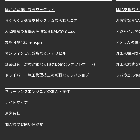
障がい者雇用ならワークリア
M&A支援な
らくらく入退院支援システムならわんコネ
AI面接ならNAL
人と組織のお悩み解決ならNALYSYS Lab.
アジャイル開発なら
業務可視化はremopia
アメリカの生活
オンラインピル診療ならメデリピル
外国人採用ならLe
企業研究・選考対策ならFactBoard(ファクトボード)
外国人派遣なら
ドライバー・施工管理技士の転職ならレバジョブ
レバウェル保
フリーランスエンジニアの求人・案件
サイトマップ
運営会社
個人様のお問い合わせ