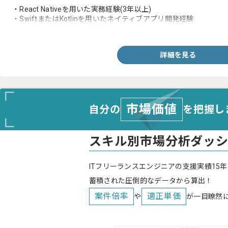
・React Nativeを用いた実務経験(3年以上)
・SwiftまたはKotlinを用いたネイティブアプリ開発経験
・toC向けプロダクト開発経験
詳細を見る
市場価値
自分の
を把握し
スキル別市場分析ダッ
ITフリーランスエンジニアの支援実績15年
蓄積された圧倒的なデータから算出！
案件倍率
適正単価
や
が一目瞭然