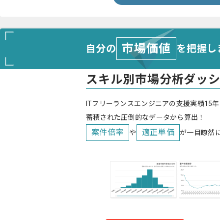
市場価値
自分の
を把握し
スキル別市場分析ダッ
ITフリーランスエンジニアの支援実績15年
蓄積された圧倒的なデータから算出！
案件倍率
適正単価
や
が一目瞭然