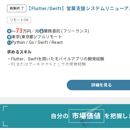
【Flutter/Swift】営業支援システムリニ
募集終了
リモートOK
73
業務委託
(フリーランス)
〜
万円／月
東京(東京都)/フルリモート
Python / Go / Swift / React
求めるスキル
・Flutter、Swiftを用いたモバイルアプリの開発経験
・PLまたはアーキテクトとしての実務経験
・品質保証および改善提案の経験
詳細を見る
市場価値
自分の
を把握し