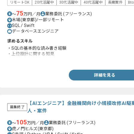
リモートOK
20代活躍中
30代活躍中
40代活躍中
長期案件
Bt
75
業務委託
(フリーランス)
〜
万円／月
木場(東京都)/一部リモート
SQL / Swift
データベースエンジニア
求めるスキル
・SQLの基本的な読み書き経験
・上位設計に関する知見
・下位設計のレビュー経験
詳細を見る
【AIエンジニア】金融機関向け小規模改修AI
募集終了
人・案件
105
業務委託
(フリーランス)
〜
万円／月
虎ノ門ヒルズ(東京都)