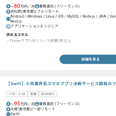
80
業務委託
(フリーランス)
〜
万円／月
浜松町(東京都)/フルリモート
Android / Windows / Linux / iOS / MySQL / Node.js / JIRA / Swif
Next.js
アプリケーションエンジニア
求めるスキル
・Flutterアプリのリリース経験1年以上
・Riverpodを用いた開発経験1年以上
詳細を見る
【Swift】小売業界系スマホアプリ決裁サービス開発の
リモートOK
急募
BtoB向け
95
業務委託
(フリーランス)
〜
万円／月
大崎(東京都)/一部リモート
Swift