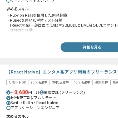
サーバーサイドエンジニア
求めるスキル
・Ruby on Railsを使用した開発経験
・RSpecを用いた単体テスト経験
(React開発(一部画面で仕様)やSQL(DDLとDML及びDCLコマ
・詳細設計経験
・リファクタリングの経験
・Reactを用いたフロントエンド開発
詳細を見る
【React Native】エンタメ系アプリ開発のフリーラン
リモートOK
20代活躍中
30代活躍中
40代活躍中
長期案件
急
8,680
業務委託
(フリーランス)
〜
円／月
神田(東京都)/フルリモート
Swift / Kotlin / React Native
アプリケーションエンジニア
求めるスキル