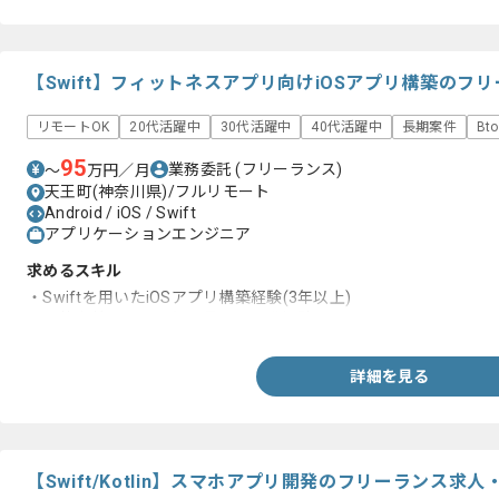
【Swift】フィットネスアプリ向けiOSアプリ構築のフ
リモートOK
20代活躍中
30代活躍中
40代活躍中
長期案件
Bt
95
業務委託
(フリーランス)
〜
万円／月
天王町(神奈川県)/フルリモート
Android / iOS / Swift
アプリケーションエンジニア
求めるスキル
・Swiftを用いたiOSアプリ構築経験(3年以上)
・要件定義からの一気通貫での開発経験
詳細を見る
【Swift/Kotlin】スマホアプリ開発のフリーランス求人