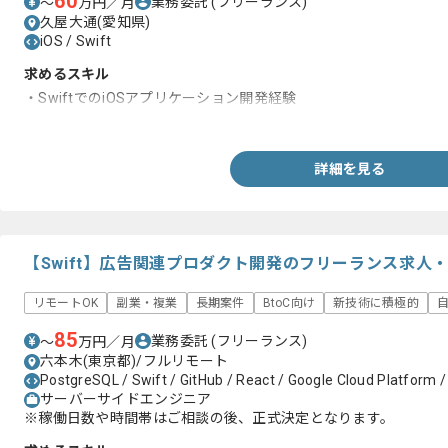
60
業務委託
(フリーランス)
〜
万円／月
久屋大通(愛知県)
iOS / Swift
求めるスキル
・SwiftでのiOSアプリケーション開発経験
・基本設計以降の実務経験
詳細を見る
【Swift】広告関連プロダクト開発のフリーランス求人
リモートOK
副業・複業
長期案件
BtoC向け
新技術に積極的
85
業務委託
(フリーランス)
〜
万円／月
六本木(東京都)/フルリモート
PostgreSQL / Swift / GitHub / React / Google Cloud Platform / 
サーバーサイドエンジニア
※稼働日数や時間帯はご相談の後、正式決定となります。