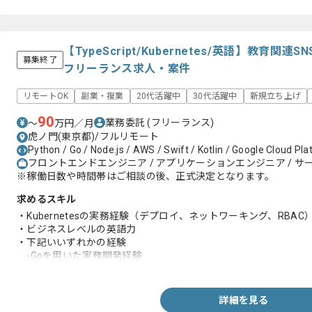
【TypeScript/Kubernetes/英語】教育
募集終了
フリーランス求人・案件
リモートOK
副業・複業
20代活躍中
30代活躍中
新規立ち上げ
90
業務委託
(フリーランス)
〜
万円／月
虎ノ門(東京都)/フルリモート
Python / Go / Node.js / AWS / Swift / Kotlin / Google Cloud Pl
フロントエンドエンジニア / アプリケーションエンジニア / 
※稼働日数や時間帯はご相談の後、正式決定となります。
求めるスキル
・Kubernetesの実務経験（デプロイ、ネットワーキング、RBAC
・ビジネスレベルの英語力
・下記いいずれかの経験
-Goを用いた実務開発経験
-TypeScript, Node.jsまたはDenoを用いたバックエンドスの構
詳細を見る