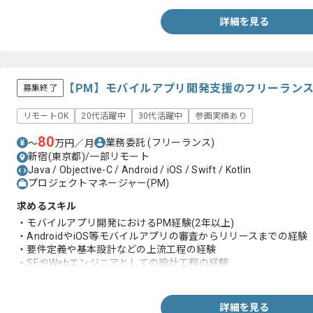
詳細を見る
【PM】モバイルアプリ開発支援のフリーラン
募集終了
リモートOK
20代活躍中
30代活躍中
参画実績あり
80
業務委託
(フリーランス)
〜
万円／月
新宿(東京都)/一部リモート
Java / Objective-C / Android / iOS / Swift / Kotlin
プロジェクトマネージャー(PM)
求めるスキル
・モバイルアプリ開発におけるPM経験(2年以上)
・AndroidやiOS等モバイルアプリの審査からリリースまでの経験
・要件定義や基本設計などの上流工程の経験
・SEやWebエンジニアとしての設計工程の経験
・システム開発案件における管理やリーダー経験
・チームマネジメントや協力パートナーの管理経験
・要件定義〜試験とリリースまでのドキュメンテーション経験
詳細を見る