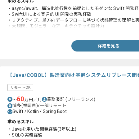
求めるスキル
・async/await、構造化並行性を前提としたモダンな Swift 開発
・SwiftUI による宣言的 UI 開発の実務経験
・リアクティブ、単方向データフローに基づく状態管理の理解と
・大規模、モジュラーなアーキテクチャの設計力
-依存関係を適切に保ち、循環依存を作らない設計判断
・スクラム開発の経験
・ユニットテスト、スナップショットやアクセシビリティテスト
詳細を見る
【Java/COBOL】製造業向け基幹システムリプレース
リモートOK
60
業務委託
(フリーランス)
〜
万円／月
博多(福岡県)/一部リモート
Swift / Kotlin / Spring Boot
求めるスキル
・Javaを用いた開発経験(3年以上)
・SQLの実務経験