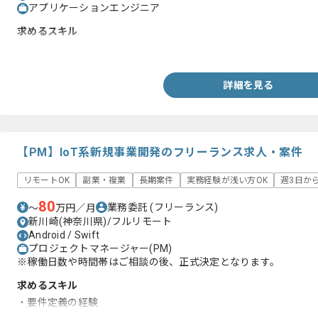
アプリケーションエンジニア
求めるスキル
・Swiftを用いた開発経験
詳細を見る
【PM】IoT系新規事業開発のフリーランス求人・案件
リモートOK
副業・複業
長期案件
実務経験が浅い方OK
週3日か
80
業務委託
(フリーランス)
〜
万円／月
新川崎(神奈川県)/フルリモート
Android / Swift
プロジェクトマネージャー(PM)
※稼働日数や時間帯はご相談の後、正式決定となります。
求めるスキル
・要件定義の経験
・スマホアプリ開発の知見