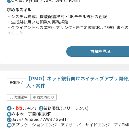
C言語 / Python / VBA / Swift / Kotlin
求めるスキル
・システム構成、機能配置検討・DBモデル設計の経験
・生成AIを用いた開発の実務経験
・クライアントへの業務ヒアリング~要件定義書および設計書への
きること
・Java等のオブジェクト指向型言語の設計開発経験があり、一
・サブリーダー・上級メンバーとしての経験
詳細を見る
【PMO】ネット銀行向けネイティブアプリ開
募集終了
人・案件
30代活躍中
参画実績あり
65
業務委託
(フリーランス)
〜
万円／月
六本木一丁目(東京都)
Java / Android / AWS / Swift
アプリケーションエンジニア / サーバーサイドエンジニア / PM