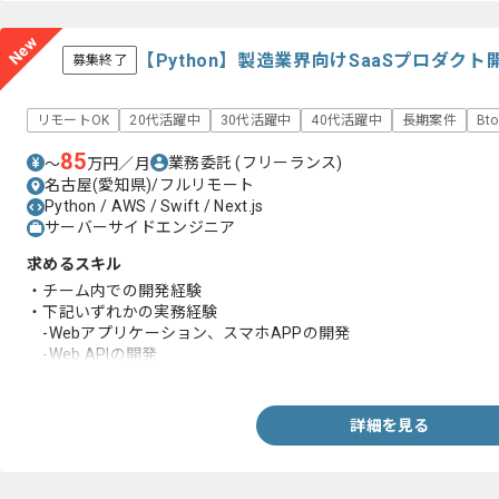
New
【Python】製造業界向けSaaSプロダ
募集終了
リモートOK
20代活躍中
30代活躍中
40代活躍中
長期案件
Bt
85
業務委託
(フリーランス)
〜
万円／月
名古屋(愛知県)/フルリモート
Python / AWS / Swift / Next.js
サーバーサイドエンジニア
求めるスキル
・チーム内での開発経験
・下記いずれかの実務経験
-Webアプリケーション、スマホAPPの開発
-Web APIの開発
-AWSを用いたインフラ構築
-Webデザイン
詳細を見る