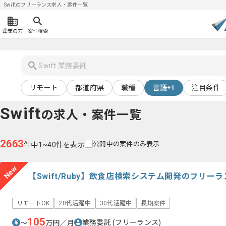
Swiftのフリーランス求人・案件一覧
企業の方
案件検索
リモート
都道府県
職種
言語
注目条件
+1
Swift
の求人・案件一覧
2663
公開中の案件のみ表示
件中1~40件を表示
New
【Swift/Ruby】飲食店検索システム開発のフリー
リモートOK
20代活躍中
30代活躍中
長期案件
105
業務委託
(フリーランス)
〜
万円／月