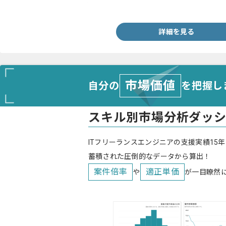
・AIまたはDXに関する知見
詳細を見る
市場価値
自分の
を把握し
スキル別市場分析ダッ
ITフリーランスエンジニアの支援実績15年
蓄積された圧倒的なデータから算出！
案件倍率
適正単価
や
が一目瞭然