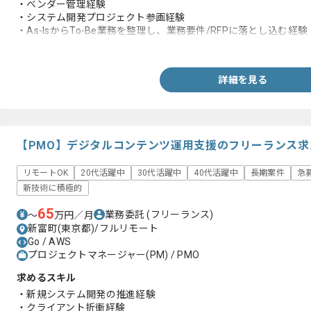
・ベンダー管理経験
・システム開発プロジェクト参画経験
・As-IsからTo-Be業務を整理し、業務要件/RFPに落とし込む経験
・チームを横断してプロジェクト推進した経験
詳細を見る
【PMO】デジタルコンテンツ運用支援のフリーランス求
リモートOK
20代活躍中
30代活躍中
40代活躍中
長期案件
急
新技術に積極的
65
業務委託
(フリーランス)
〜
万円／月
新富町(東京都)/フルリモート
Go / AWS
プロジェクトマネージャー(PM) / PMO
求めるスキル
・新規システム開発の推進経験
・クライアント折衝経験