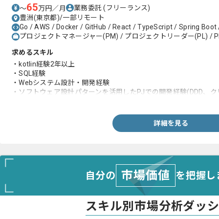
65
業務委託
(フリーランス)
〜
万円／月
豊洲(東京都)/一部リモート
Go / AWS / Docker / GitHub / React / TypeScript / Spring Boot /
プロジェクトマネージャー(PM) / プロジェクトリーダー(PL) / P
求めるスキル
・kotlin経験2年以上
・SQL経験
・Webシステム設計・開発経験
・ソフトウェア設計パターンを活用したPJでの開発経験(DDD、ク
・サーバサイド開発経験1年以上
・AWSを利用した開発経験1年以上
・Reactベースのフレームワーク利用開発経験3か月以上（Next.j
詳細を見る
・リーダー経験
市場価値
自分の
を把握し
スキル別市場分析ダッ