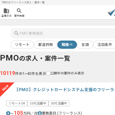
PMOのフリーランス求人・案件一覧
企業の方
案件検索
リモート
都道府県
職種
言語
注目条件
+1
PMO
の求人・案件一覧
10119
公開中の案件のみ表示
件中1~40件を表示
New
【PMO】クレジットカードシステム支援のフリーラ
リモートOK
20代活躍中
30代活躍中
105
業務委託
(フリーランス)
〜
万円／月