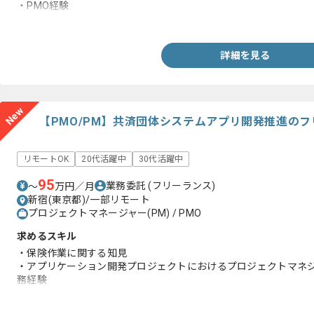
・PMO経験
・作業マニュアル執筆経験
詳細を見る
New
【PMO/PM】共済団体システムアプリ開発推進の
リモートOK
20代活躍中
30代活躍中
95
業務委託
(フリーランス)
〜
万円／月
新宿(東京都)/一部リモート
プロジェクトマネージャー(PM) / PMO
求めるスキル
・保険作業に関する知見
・アプリケーション開発プロジェクトにおけるプロジェクトマネジメ
務経験
・プロジェクト計画書の作成進捗および課題管理経験