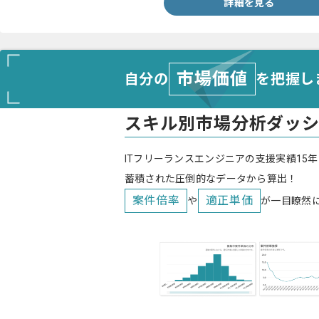
詳細を見る
市場価値
自分の
を把握し
スキル別市場分析ダッ
ITフリーランスエンジニアの支援実績15年
蓄積された圧倒的なデータから算出！
案件倍率
適正単価
や
が一目瞭然