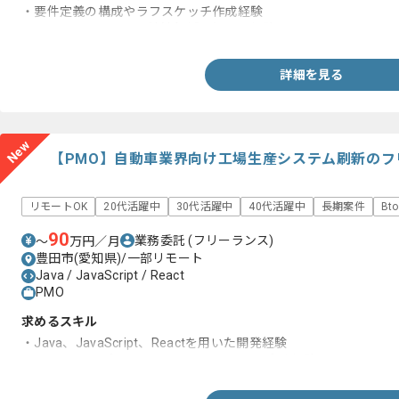
・要件定義の構成やラフスケッチ作成経験
・クレジットカードや決済領域の知見と経験
詳細を見る
New
【PMO】自動車業界向け工場生産システム刷新のフ
リモートOK
20代活躍中
30代活躍中
40代活躍中
長期案件
Bt
90
業務委託
(フリーランス)
〜
万円／月
豊田市(愛知県)/一部リモート
Java / JavaScript / React
PMO
求めるスキル
・Java、JavaScript、Reactを用いた開発経験
・PMOまたはプロジェクトマネジメントの実務経験