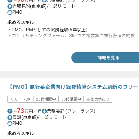
〜
万円／月
赤坂見附(東京都)/一部リモート
PMO
求めるスキル
・PMO、PMとしての実務経験(5年以上)
・コンサルティングファーム、SIerでの複数案件並行管理の経験
・経営層レベルとの折衝を含むステークホルダーマネジメント経
詳細を見る
【PMO】旅行系企業向け経費精算システム刷新のフリ
リモートOK
20代活躍中
30代活躍中
参画実績あり
73
業務委託
(フリーランス)
〜
万円／月
豊洲(東京都)/一部リモート
PMO
求めるスキル