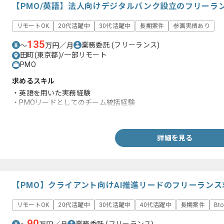
【PMO/英語】法人向けデジタルバンク設立のフリーラ
リモートOK
20代活躍中
30代活躍中
長期案件
参画実績あり
135
業務委託
(フリーランス)
〜
万円／月
田町(東京都)/一部リモート
PMO
求めるスキル
・英語を用いた実務経験
・PMOリードとしてのチーム統括経験
・金融関連システム構築プロジェクトへの参画経験
詳細を見る
【PMO】クライアント向けAI推進リードのフリーラン
リモートOK
20代活躍中
30代活躍中
40代活躍中
長期案件
Bt
90
業務委託
(フリーランス)