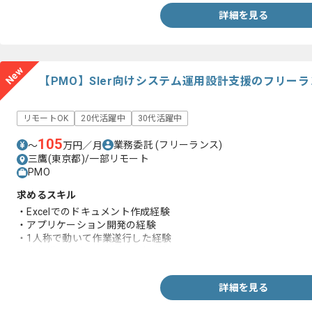
詳細を見る
New
【PMO】SIer向けシステム運用設計支援のフリー
リモートOK
20代活躍中
30代活躍中
105
業務委託
(フリーランス)
〜
万円／月
三鷹(東京都)/一部リモート
PMO
求めるスキル
・Excelでのドキュメント作成経験
・アプリケーション開発の経験
・1人称で動いて作業遂行した経験
・大規模PJにおける運用設計経験
詳細を見る