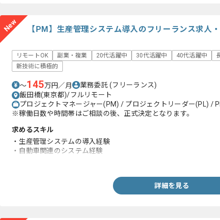
New
【PM】生産管理システム導入のフリーランス求人
リモートOK
副業・複業
20代活躍中
30代活躍中
40代活躍中
新技術に積極的
145
業務委託
(フリーランス)
〜
万円／月
飯田橋(東京都)/フルリモート
プロジェクトマネージャー(PM) / プロジェクトリーダー(PL) / P
※稼働日数や時間帯はご相談の後、正式決定となります。
求めるスキル
・生産管理システムの導入経験
・自動車関連のシステム経験
・4～5名のPMとしての経験
詳細を見る