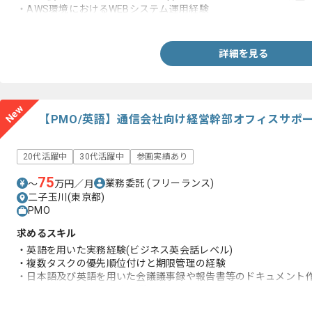
・AWS環境におけるWEBシステム運用経験
・EC2やS3およびRoute53などを利用した環境における作業経験
詳細を見る
New
【PMO/英語】通信会社向け経営幹部オフィスサポ
20代活躍中
30代活躍中
参画実績あり
75
業務委託
(フリーランス)
〜
万円／月
二子玉川(東京都)
PMO
求めるスキル
・英語を用いた実務経験(ビジネス英会話レベル)
・複数タスクの優先順位付けと期限管理の経験
・日本語及び英語を用いた会議議事録や報告書等のドキュメント
・ExcelやITツールの操作経験