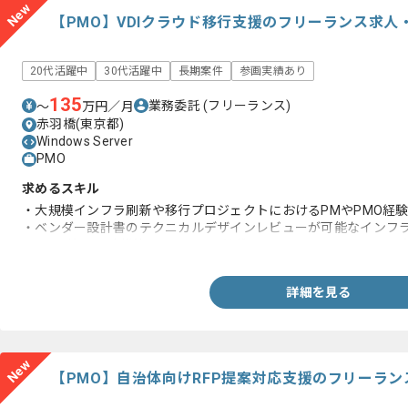
New
【PMO】VDIクラウド移行支援のフリーランス求人
20代活躍中
30代活躍中
長期案件
参画実績あり
135
業務委託
(フリーランス)
〜
万円／月
赤羽橋(東京都)
Windows Server
PMO
求めるスキル
・大規模インフラ刷新や移行プロジェクトにおけるPMやPMO経
・ベンダー設計書のテクニカルデザインレビューが可能なインフ
・VDI環境の設計構築またはAzure基盤に関するアーキテクチャの
詳細を見る
New
【PMO】自治体向けRFP提案対応支援のフリーラ