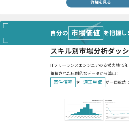
詳細を見る
市場価値
自分の
を把握し
スキル別市場分析ダッ
ITフリーランスエンジニアの支援実績15年
蓄積された圧倒的なデータから算出！
案件倍率
適正単価
や
が一目瞭然