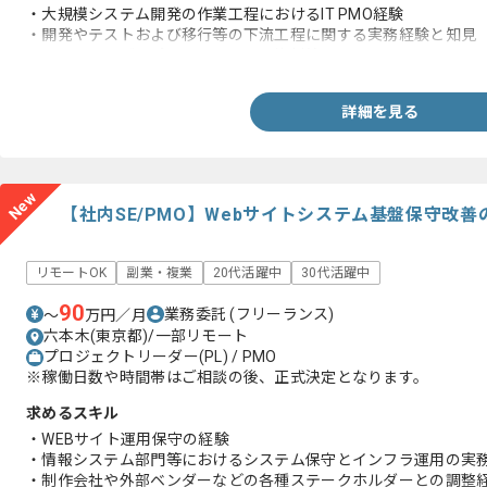
・大規模システム開発の作業工程におけるIT PMO経験
・開発やテストおよび移行等の下流工程に関する実務経験と知見
・モニタリングレポートやステコミ資料等のドキュメンテーショ
詳細を見る
New
【社内SE/PMO】Webサイトシステム基盤保守改
リモートOK
副業・複業
20代活躍中
30代活躍中
90
業務委託
(フリーランス)
〜
万円／月
六本木(東京都)/一部リモート
プロジェクトリーダー(PL) / PMO
※稼働日数や時間帯はご相談の後、正式決定となります。
求めるスキル
・WEBサイト運用保守の経験
・情報システム部門等におけるシステム保守とインフラ運用の実
・制作会社や外部ベンダーなどの各種ステークホルダーとの調整