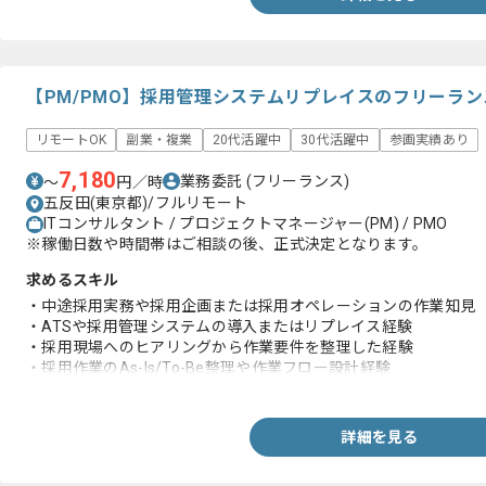
【PM/PMO】採用管理システムリプレイスのフリーラ
リモートOK
副業・複業
20代活躍中
30代活躍中
参画実績あり
7,180
業務委託
(フリーランス)
〜
円／時
五反田(東京都)/フルリモート
ITコンサルタント / プロジェクトマネージャー(PM) / PMO
※稼働日数や時間帯はご相談の後、正式決定となります。
求めるスキル
・中途採用実務や採用企画または採用オペレーションの作業知見
・ATSや採用管理システムの導入またはリプレイス経験
・採用現場へのヒアリングから作業要件を整理した経験
・採用作業のAs-Is/To-Be整理や作業フロー設計経験
・ステークホルダーを巻き込んだPMやPMO経験
・ベンダーとの折衝や要件調整経験
詳細を見る