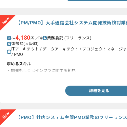
New
【PM/PMO】大手通信会社システム開発技術検討
4,180
業務委託
(フリーランス)
〜
円／時
御幣島(大阪府)
ITアーキテクト / データアーキテクト / プロジェクトマネージャー
/ PMO
求めるスキル
・開発もしくはインフラに関する知見
・ユーザー、ベンダーとの調整業務のご経験
詳細を見る
New
【PMO】社内システム主管PMO業務のフリーラン