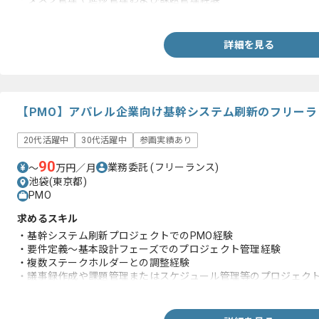
・ベンダーコントロールまたは複数関係者との調整経験
・会議ファシリテーションやクライアント折衝経験
・Azureインフラに関する知見
詳細を見る
【PMO】アパレル企業向け基幹システム刷新のフリーラ
20代活躍中
30代活躍中
参画実績あり
90
業務委託
(フリーランス)
〜
万円／月
池袋(東京都)
PMO
求めるスキル
・基幹システム刷新プロジェクトでのPMO経験
・要件定義～基本設計フェーズでのプロジェクト管理経験
・複数ステークホルダーとの調整経験
・議事録作成や課題管理またはスケジュール管理等のプロジェク
・在庫管理または倉庫管理システム経験