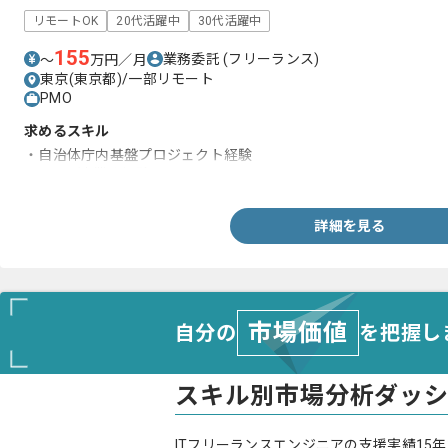
リモートOK
20代活躍中
30代活躍中
155
業務委託
(フリーランス)
〜
万円／月
東京(東京都)/一部リモート
PMO
求めるスキル
・自治体庁内基盤プロジェクト経験
・RFP関連業務経験
詳細を見る
市場価値
自分の
を把握し
スキル別市場分析ダッ
ITフリーランスエンジニアの支援実績15年