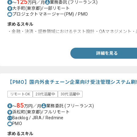
125
業務委託
(フリーランス)
〜
万円／月
大手町(東京都)/一部リモート
プロジェクトマネージャー(PM) / PMO
求めるスキル
・金融・決済・証券領域におけるテスト設計・QAマネジメント・
・テストプロセスをゼロから構築した経験
詳細を見る
【PMO】国内外食チェーン企業向け受注管理システム
リモートOK
20代活躍中
30代活躍中
85
業務委託
(フリーランス)
〜
万円／月
浜松町(東京都)/フルリモート
Backlog / JIRA / Redmine
PMO
求めるスキル