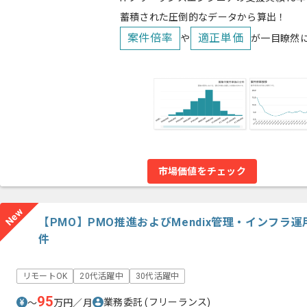
蓄積された圧倒的なデータから算出！
案件倍率
適正単価
や
が一目瞭然
市場価値をチェック
New
【PMO】PMO推進およびMendix管理・インフ
件
リモートOK
20代活躍中
30代活躍中
95
業務委託
(フリーランス)
〜
万円／月