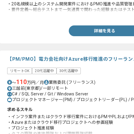
・20名規模以上のシステム開発案件におけるPMO推進や品質管理経
・要件定義〜総合テストまで一気通貫で関わった経験またはテス
・BacklogやJiraおよびRedmine 等チケット管理ツールを用
詳細を見る
【PM/PMO】電力会社向けAzure移行推進のフリーラ
リモートOK
20代活躍中
30代活躍中
110
業務委託
(フリーランス)
〜
万円／月
三越前(東京都)/一部リモート
C# / SQL Server / Git / Windows Server
プロジェクトマネージャー(PM) / プロジェクトリーダー(PL) / P
求めるスキル
・インフラ案件またはクラウド移行案件におけるPMやPLおよびP
・Azureまたはクラウド移行プロジェクトへの参画経験
・プロジェクト推進経験
・タスク管理や進捗管理および課題管理経験