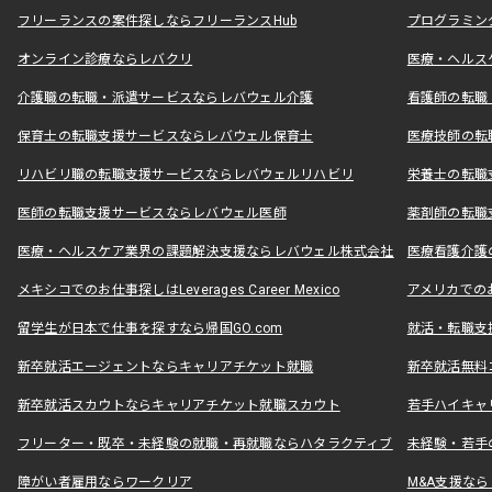
フリーランスの案件探しならフリーランスHub
プログラミン
オンライン診療ならレバクリ
医療・ヘルス
介護職の転職・派遣サービスならレバウェル介護
看護師の転職
保育士の転職支援サービスならレバウェル保育士
医療技師の転
リハビリ職の転職支援サービスならレバウェルリハビリ
栄養士の転職
医師の転職支援サービスならレバウェル医師
薬剤師の転職
医療・ヘルスケア業界の課題解決支援ならレバウェル株式会社
医療看護介護の
メキシコでのお仕事探しはLeverages Career Mexico
アメリカでのお仕事
留学生が日本で仕事を探すなら帰国GO.com
就活・転職支
新卒就活エージェントならキャリアチケット就職
新卒就活無料
新卒就活スカウトならキャリアチケット就職スカウト
若手ハイキャ
フリーター・既卒・未経験の就職・再就職ならハタラクティブ
未経験・若手
障がい者雇用ならワークリア
M&A支援な