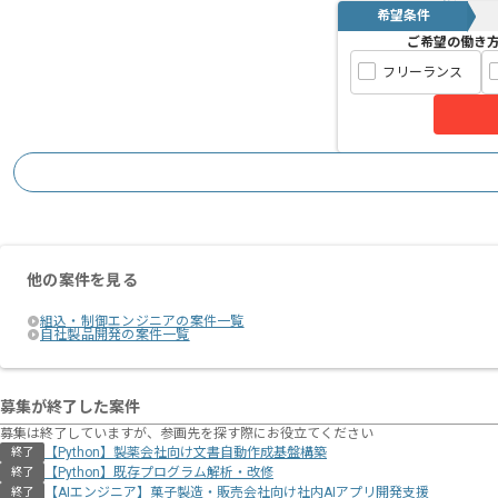
希望条件
ご希望の働き
フリーランス
他の案件を見る
組込・制御エンジニアの案件一覧
自社製品開発の案件一覧
募集が終了した案件
募集は終了していますが、参画先を探す際にお役立てください
【Python】製薬会社向け文書自動作成基盤構築
終了
【Python】既存プログラム解析・改修
終了
【AIエンジニア】菓子製造・販売会社向け社内AIアプリ開発支援
終了