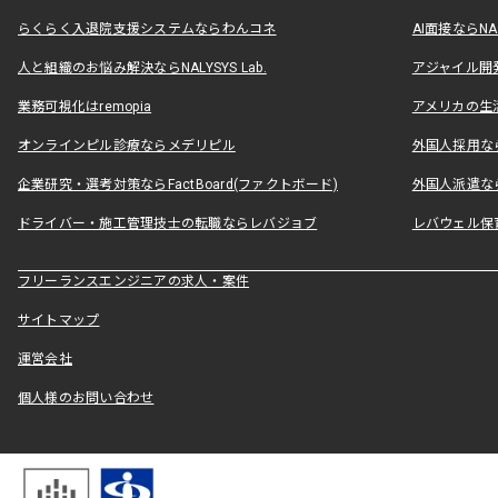
らくらく入退院支援システムならわんコネ
AI面接ならNAL
人と組織のお悩み解決ならNALYSYS Lab.
アジャイル開発なら
業務可視化はremopia
アメリカの生活
オンラインピル診療ならメデリピル
外国人採用ならLe
企業研究・選考対策ならFactBoard(ファクトボード)
外国人派遣なら
ドライバー・施工管理技士の転職ならレバジョブ
レバウェル保
フリーランスエンジニアの求人・案件
サイトマップ
運営会社
個人様のお問い合わせ