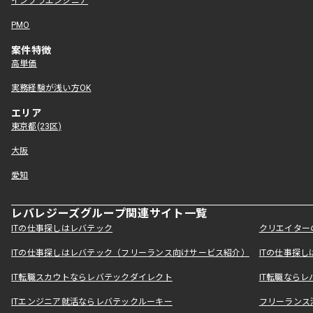
インフラエンジニア
PMO
案件特徴
高単価
実務経験が浅い方OK
エリア
東京都(23区)
大阪
愛知
レバレジーズグループ関連サイト一覧
ITの仕事探しはレバテック
クリエイター
ITの仕事探しはレバテック（フリーランス向けサービス紹介）
ITの仕事探
IT転職スカウトならレバテックダイレクト
IT転職なら
ITエンジニア就活ならレバテックルーキー
フリーランス