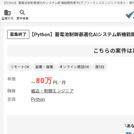
【Python】蓄電池制御最適化AIシステム新機能開発案件| ITフリーランスエンジニアの求人・案件(20
企業の方
案件検索
【Python】蓄電池制御最適化AIシステム新機
募集終了
こちらの案件は
リモートOK
副業・複業
オンライン商談OK
週3日
単価
80
万
〜
円／月
職種
組込・制御エンジニア
言語
Python
あ