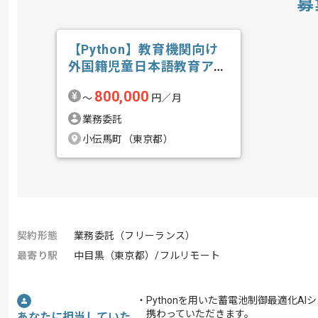
募
【Python】教育機関向け
外国籍児童日本語教育アプ
リ開発の求人・案件
800,000
〜
円／月
業務委託
小伝馬町（東京都）
契約形態
業務委託（フリーランス）
最寄り駅
中目黒（東京都）/フルリモート
・Pythonを用いた蓄電池制御最適化AI
携わっていただきます。
あなたに担当していた