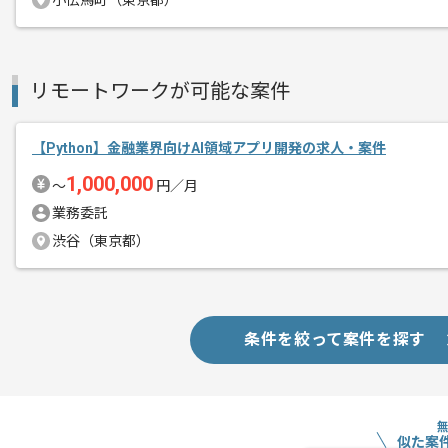
小伝馬町（東京都）
エネルギー事業やデータ分析事業を展開
エージェントからのコ
こちらの案件では、サービス拡大してい
メント
サービスの運用を担当していただきます
リモートワークが可能な案件
Pythonでのシステム開発経験を活かし
【Python】金融業界向けAI領域アプリ開発の求人・案件
チームでの開発が得意な方にマッチしま
1,000,000
〜
円／月
業務委託
基本的にはフルリモートでの作業を見込
渋谷（東京都）
プロジェクトは長期を想定しており、
中長期的に腰をすえての
参画を希望される方にはお勧めの案件と
条件を絞って案件を探す
似た案