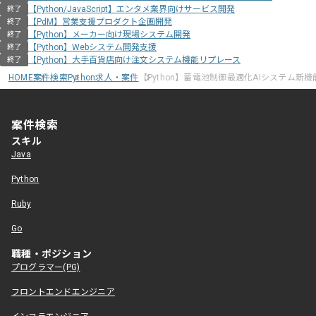
【Python/JavaScript】エンタメ業界向けサービス開発
終了
【PdM】営業支援プロダクト企画開発
終了
【Python】メーカー向け現場システム開発
終了
【Python】Webシステム開発支援
終了
【Python】大手百貨店向け注文システム機能リプレース
終了
HOME
案件検索
Python求人・案件
【Python】蓄電池制御最適化AIシステム新
案件検索
スキル
Java
Python
Ruby
Go
職種・ポジション
プログラマー(PG)
フロントエンドエンジニア