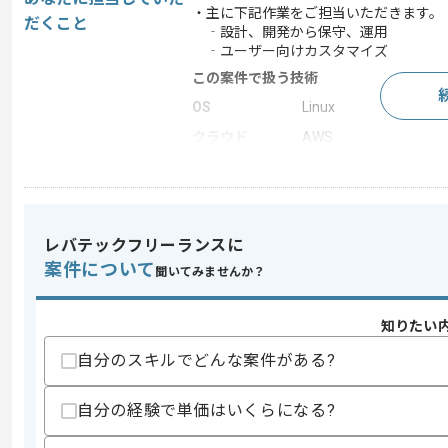
・主に下記作業をご担当いただきます。
だくこと
‐設計、開発から保守、運用
‐ユーザー向けカスタマイズ
この案件で扱う技術
OS
Linux
クラウド
AWS
開発ツール
Docker
この案件のポイント
業務内容
追加開発 , 自社製品開
レバテックフリーランスに
特徴
長期プロジェクト , 急
案件について
聞いてみませんか？
知りたい
求めるスキル
スキル
自分のスキルでどんな案件がある?
・Pythonを用いた開発経験3年以上
・Web開発経験3年以上
自分の経験で単価はいくらになる?
歓迎スキル
・Dockerの知見