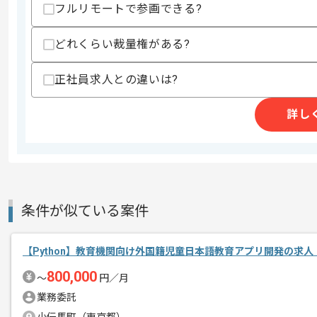
・PM経験
フルリモートで参画できる?
・AWS環境下での開発経験
どれくらい裁量権がある?
スキルに不安がある方へ
上記に似た経験やスキルをお持ちであれば申
正社員求人との違いは?
詳し
精算条件
有
精算・お支払い
精算基準時間
140時間〜180時間
支払いサイト
15日
条件が似ている案件
商談回数
1回
その他募集要項
募集人数
1人
【Python】教育機関向け外国籍児童日本語教育アプリ開発の求人
作業開始日
2024/08/23
800,000
〜
円／月
業務委託