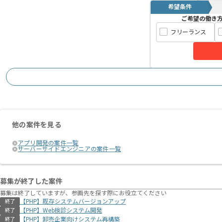
希望条件
ご希望の働き
フリーランス
他の案件を見る
アプリ開発の案件一覧
サーバーサイドエンジニアの案件一覧
募集が終了した案件
募集は終了していますが、参画先を探す際にお役立てください
【PHP】既存システムバージョンアップ
終了
【PHP】Web検診システム開発
終了
【PHP】卸売企業向けシステム再構築
終了