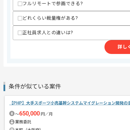
フルリモートで参画できる?
上記に似た経験やスキルをお持ちであれば申
どれくらい裁量権がある?
精算条件
有
正社員求人との違いは?
精算・お支払い
精算基準時間
140時間〜180時間
詳し
支払いサイト
15日
商談回数
1回
その他募集要項
募集人数
3人
条件が似ている案件
作業開始日
2023/10/20
【PHP】大手スポーツ小売基幹システムマイグレーション開発の
650,000
常駐できる方を優先して探されておりま
〜
円／月
エージェントからのコ
これまでのご経験を活かしたい方におす
業務委託
メント