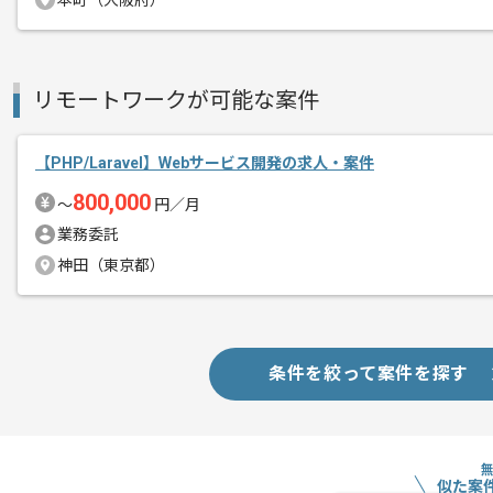
本町（大阪府）
リモートワークが可能な案件
【PHP/Laravel】Webサービス開発の求人・案件
800,000
〜
円／月
業務委託
神田（東京都）
条件を絞って案件を探す
似た案