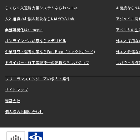
らくらく入退院支援システムならわんコネ
AI面接ならNAL
人と組織のお悩み解決ならNALYSYS Lab.
アジャイル開発なら
業務可視化はremopia
アメリカの生活
オンラインピル診療ならメデリピル
外国人採用ならLe
企業研究・選考対策ならFactBoard(ファクトボード)
外国人派遣なら
ドライバー・施工管理技士の転職ならレバジョブ
レバウェル保
フリーランスエンジニアの求人・案件
サイトマップ
運営会社
個人様のお問い合わせ