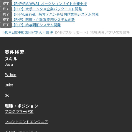
【PHP/PM/AWS】オークションサイト開発支援
終了
【PHP】大手エンタメ企業バックエンド開発
終了
【PHP/Laravel】某マテハン会社向け業務システム開発
終了
【PHP】医療・介護系業務システム刷新
終了
【PHP】給与明細システム開発
終了
HOME
案件検索
PHP求人・案件
【PHP/フルリモート】地域決済アプリ改修案件
案件検索
スキル
Java
Python
Ruby
Go
職種・ポジション
プログラマー(PG)
フロントエンドエンジニア