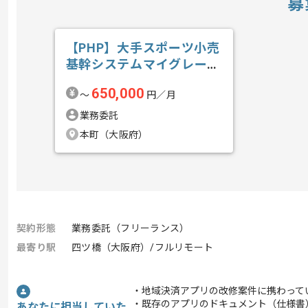
募
【PHP】大手スポーツ小売
基幹システムマイグレーシ
ョン開発の求人・案件
650,000
〜
円／月
業務委託
本町（大阪府）
契約形態
業務委託（フリーランス）
最寄り駅
四ツ橋（大阪府）/フルリモート
・地域決済アプリの改修案件に携わって
・既存のアプリのドキュメント（仕様書
あなたに担当していた