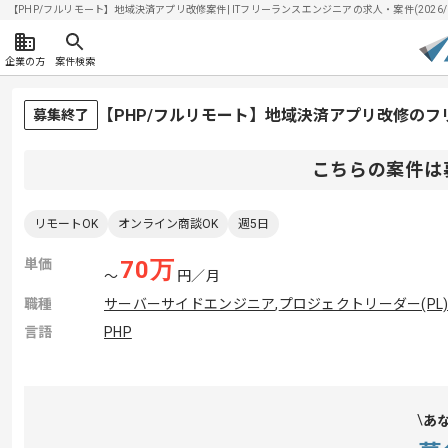
【PHP/フルリモート】地域決済アプリ改修案件| ITフリーランスエンジニアの求人・案件(2026/0
企業の方
案件検索
【PHP/フルリモート】地域決済アプリ改修の
募集終了
こちらの案件は
リモートOK
オンライン商談OK
週5日
単価
70
万
〜
円／月
職種
サーバーサイドエンジニア
,
プロジェクトリーダー(PL
言語
PHP
あ