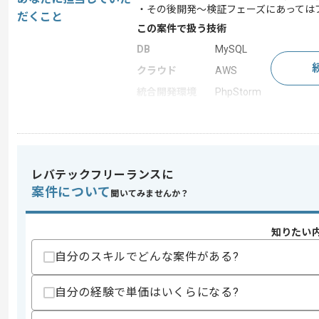
・その後開発～検証フェーズにあっては
だくこと
この案件で扱う技術
DB
MySQL
クラウド
AWS
統合開発環境
PhpStorm
開発ツール
Backlog , Docker
この案件のポイント
業務内容
アプリ開発
レバテックフリーランスに
案件について
聞いてみませんか？
求めるスキル
スキル
・PHPでの開発経験3年以上
知りたい
歓迎スキル
自分のスキルでどんな案件がある?
・フルスクラッチ開発経験
・上流工程経験
自分の経験で単価はいくらになる?
スキルに不安がある方へ