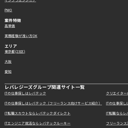
インフラエンジニア
PMO
案件特徴
高単価
実務経験が浅い方OK
エリア
東京都(23区)
大阪
愛知
レバレジーズグループ関連サイト一覧
ITの仕事探しはレバテック
クリエイター
ITの仕事探しはレバテック（フリーランス向けサービス紹介）
ITの仕事探
IT転職スカウトならレバテックダイレクト
IT転職なら
ITエンジニア就活ならレバテックルーキー
フリーランス