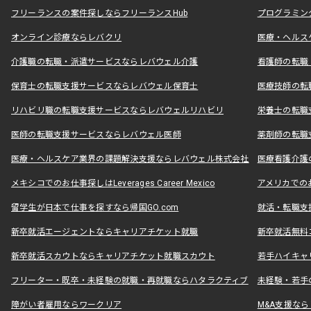
フリーランスの案件探しならフリーランスHub
プログラミン
オンライン診療ならレバクリ
医療・ヘルス
介護職の転職・派遣サービスならレバウェル介護
看護師の転職
保育士の転職支援サービスならレバウェル保育士
医療技師の転
リハビリ職の転職支援サービスならレバウェルリハビリ
栄養士の転職
医師の転職支援サービスならレバウェル医師
薬剤師の転職
医療・ヘルスケア業界の課題解決支援ならレバウェル株式会社
医療看護介護の
メキシコでのお仕事探しはLeverages Career Mexico
アメリカでのお仕事
留学生が日本で仕事を探すなら帰国GO.com
就活・転職支
新卒就活エージェントならキャリアチケット就職
新卒就活無料
新卒就活スカウトならキャリアチケット就職スカウト
若手ハイキャ
フリーター・既卒・未経験の就職・再就職ならハタラクティブ
未経験・若手
障がい者雇用ならワークリア
M&A支援な