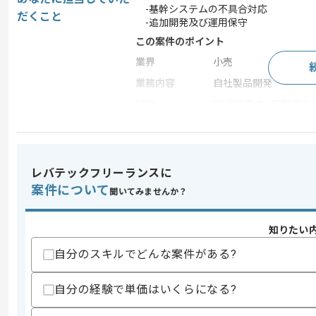
-基幹システムの不具合対応
だくこと
-追加開発及び運用保守
この案件のポイント
業界
小売
業務内容
自社製品開発
特徴
30代活躍中 , 長期プロジェ
求めるスキル
レバテックフリーランスに
スキル
・COBOLを用いた開発経験
案件について
・IBMメインフレームを用いた開発経験
聞いてみませんか？
歓迎スキル
知りたい
・IMSまたはDB2を用いた作業経験
・基幹システムのバージョンアップや入
自分のスキルでどんな案件がある?
スキルに不安がある方へ
自分の経験で単価はいくらになる?
上記に似た経験やスキルをお持ちであれば申