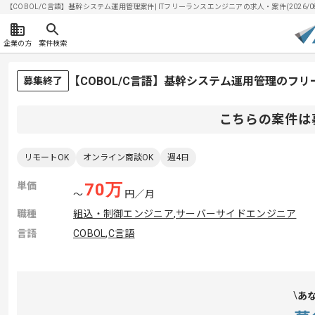
【COBOL/C言語】基幹システム運用管理案件| ITフリーランスエンジニアの求人・案件(2026/08
企業の方
案件検索
【COBOL/C言語】基幹システム運用管理のフ
募集終了
こちらの案件は
リモートOK
オンライン商談OK
週4日
単価
70
万
〜
円／月
職種
組込・制御エンジニア
,
サーバーサイドエンジニア
言語
COBOL
,
C言語
あ