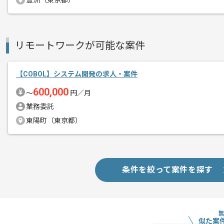
豊洲（東京都）
リモートワークが可能な案件
【COBOL】システム開発の求人・案件
600,000
〜
円／月
業務委託
東陽町（東京都）
条件を絞って案件を探す
似た案