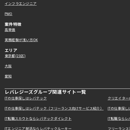
インフラエンジニア
PMO
案件特徴
高単価
実務経験が浅い方OK
エリア
東京都(23区)
大阪
愛知
レバレジーズグループ関連サイト一覧
ITの仕事探しはレバテック
クリエイター
ITの仕事探しはレバテック（フリーランス向けサービス紹介）
ITの仕事探
IT転職スカウトならレバテックダイレクト
IT転職なら
ITエンジニア就活ならレバテックルーキー
フリーランス