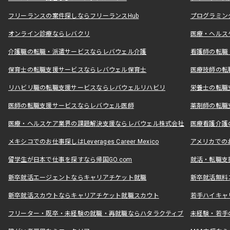
フリーランスの案件探しならフリーランスHub
プログラミン
オンライン診療ならレバクリ
医療・ヘルス
介護職の転職・派遣サービスならレバウェル介護
看護師の転職
保育士の転職支援サービスならレバウェル保育士
医療技師の転
リハビリ職の転職支援サービスならレバウェルリハビリ
栄養士の転職
医師の転職支援サービスならレバウェル医師
薬剤師の転職
医療・ヘルスケア業界の課題解決支援ならレバウェル株式会社
医療看護介護の
メキシコでのお仕事探しはLeverages Career Mexico
アメリカでのお仕事
留学生が日本で仕事を探すなら帰国GO.com
就活・転職支
新卒就活エージェントならキャリアチケット就職
新卒就活無料
新卒就活スカウトならキャリアチケット就職スカウト
若手ハイキャ
フリーター・既卒・未経験の就職・再就職ならハタラクティブ
未経験・若手