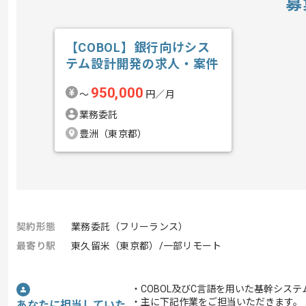
募
【COBOL】銀行向けシス
テム設計開発の求人・案件
950,000
〜
円／月
業務委託
豊洲（東京都）
契約形態
業務委託（フリーランス）
最寄り駅
東久留米（東京都）/一部リモート
・COBOL及びC言語を用いた基幹シス
・主に下記作業をご担当いただきます。
あなたに担当していた