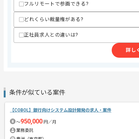
フルリモートで参画できる?
精算条件
有
どれくらい裁量権がある?
精算・お支払い
精算基準時間
140時間〜180時間
支払いサイト
15日
正社員求人との違いは?
詳し
商談回数
1回
その他募集要項
募集人数
2人
作業開始日
2024/04/01
条件が似ている案件
釣用品、ゴルフ用品、テニス用品、サイ
エージェントからのコ
【COBOL】銀行向けシステム設計開発の求人・案件
基本的には一部リモートでの作業を見込
メント
950,000
〜
円／月
業務委託
プロジェクトは長期を想定しており、中