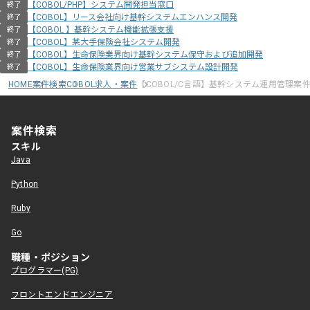
【COBOL/PHP】システム開発担当窓口
終了
【COBOL】リース会社向け基幹システムエンハンス開発
終了
【COBOL 】基幹システム機能拡張支援
終了
【COBOL】某大手保険会社システム開発
終了
【COBOL】生命保険業界向け基幹システム保守および追加開発
終了
【COBOL】生命保険業界向け営業サブシステム設計開発
終了
HOME
案件検索
COBOL求人・案件
【COBOL/C言語】基幹システム運用管理案
案件検索
スキル
Java
Python
Ruby
Go
職種・ポジション
プログラマー(PG)
フロントエンドエンジニア