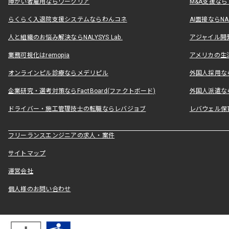
障がい者雇用ならワークリア
M&A支援な
らくらく入退院支援システムならわんコネ
AI面接ならNAL
人と組織のお悩み解決ならNALYSYS Lab.
アジャイル開発なら
業務可視化はremopia
アメリカの生活
オンラインピル診療ならメデリピル
外国人採用ならLe
企業研究・選考対策ならFactBoard(ファクトボード)
外国人派遣なら
ドライバー・施工管理技士の転職ならレバジョブ
レバウェル保
フリーランスエンジニアの求人・案件
サイトマップ
運営会社
個人様のお問い合わせ