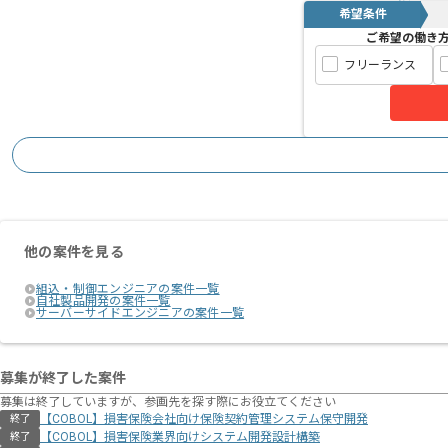
希望条件
ご希望の働き
フリーランス
他の案件を見る
組込・制御エンジニアの案件一覧
自社製品開発の案件一覧
サーバーサイドエンジニアの案件一覧
募集が終了した案件
募集は終了していますが、参画先を探す際にお役立てください
【COBOL】損害保険会社向け保険契約管理システム保守開発
終了
【COBOL】損害保険業界向けシステム開発設計構築
終了