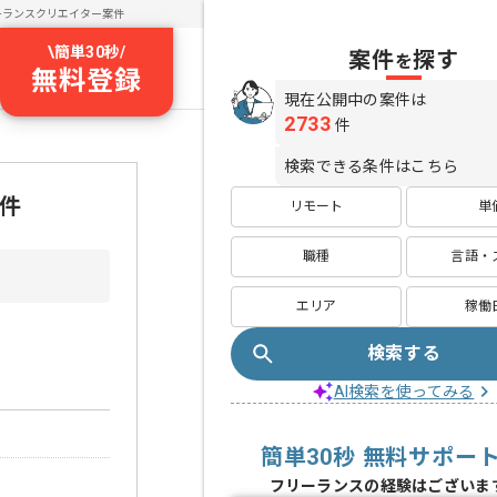
ーランスクリエイター案件
\
簡単30秒
/
案件
探す
を
無料登録
現在公開中の案件は
2733
件
検索できる条件はこちら
件
リモート
単
職種
言語・
エリア
稼働
検索する
AI検索を使ってみる
簡単30秒 無料サポー
フリーランスの経験はございま