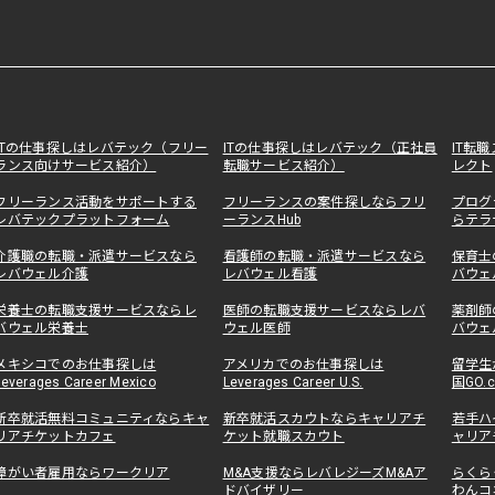
ITの仕事探しはレバテック（フリー
ITの仕事探しはレバテック（正社員
IT転
ランス向けサービス紹介）
転職サービス紹介）
レクト
フリーランス活動をサポートする
フリーランスの案件探しならフリ
プログ
レバテックプラットフォーム
ーランスHub
らテラ
介護職の転職・派遣サービスなら
看護師の転職・派遣サービスなら
保育士
レバウェル介護
レバウェル看護
バウェ
栄養士の転職支援サービスならレ
医師の転職支援サービスならレバ
薬剤師
バウェル栄養士
ウェル医師
バウェ
メキシコでのお仕事探しは
アメリカでのお仕事探しは
留学生
Leverages Career Mexico
Leverages Career U.S.
国GO.
新卒就活無料コミュニティならキャ
新卒就活スカウトならキャリアチ
若手ハ
リアチケットカフェ
ケット就職スカウト
ャリア
障がい者雇用ならワークリア
M&A支援ならレバレジーズM&Aア
らくら
ドバイザリー
わんコ