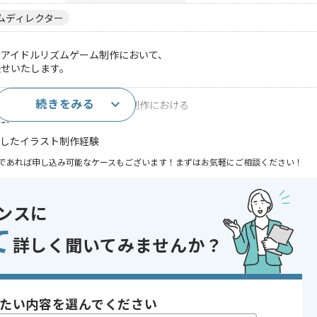
ムディレクター
けアイドルリズムゲーム制作において、
任せいたします。
続きをみる
くは女性向けゲームのイラスト制作における
験
を使用したイラスト制作経験
であれば申し込み可能なケースもございます！まずはお気軽にご相談ください！
ルゲーム
ンスに
ゲーム好き歓迎
て
詳しく聞いてみませんか？
〜180時間
たい内容を選んでください