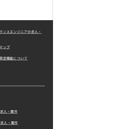
ランスエンジニアの求人・
マップ
限定機能について
の求人・案件
tの求人・案件