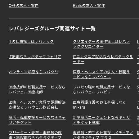
C++の求人・案件
Railsの求人・案件
レバレジーズグループ関連サイト一覧
ITの仕事探しはレバテック
クリエイターの案件探しはレバテ
ッククリエイター
IT転職ならレバテックキャリア
ITエンジニア就活ならレバテックル
ーキー
オンライン診療ならレバクリ
医療・ヘルスケアの求人・転職サ
ービスならレバウェル
医療技師の転職支援サービスなら
リハビリ職の転職支援サービスな
レバウェル医療技師
らレバウェルリハビリ
医療・ヘルスケア業界の課題解決
医療看護介護のお仕事探しなら
支援ならレバウェル株式会社
mikaru
就活・転職支援サービスならキャ
新卒就活エージェントならキャリ
リアチケット
アチケット就職
フリーター・既卒・未経験の就
未経験・若手の仕事探しメディア／
職・再就職ならハタラクティブ
ハタラクティブ プラス