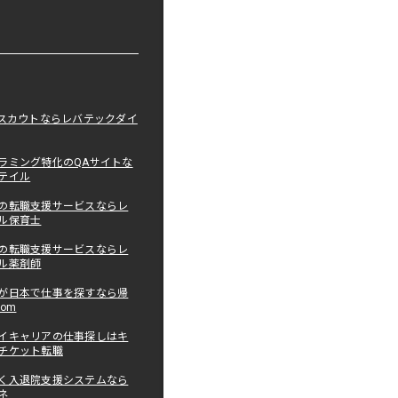
職スカウトならレバテックダイ
ラミング特化のQAサイトな
テイル
の転職支援サービスならレ
ル保育士
の転職支援サービスならレ
ル薬剤師
が日本で仕事を探すなら帰
com
イキャリアの仕事探しはキ
チケット転職
く入退院支援システムなら
ネ