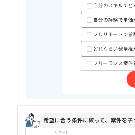
自分のスキルでど
担当者より
自分の経験で単価
大型ゲームタイトルも運用するゲーム企業にて、
女性向けアイドルリズムゲームの開発における
フルリモートで参
プランニングをご担当いただきます。
オフィスは駅から近く通いやすいのでお薦めです！
どれくらい裁量権
フリーランス案件
希望に合う条件に絞って、案件をチ
リモート