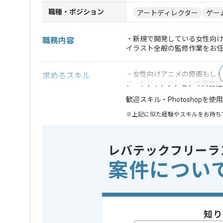
職種・ポジション
アートディレクター
ゲー
・新規で開発している女性向
職務内容
イラスト全般の監修作業をお
・女性向けアニメの原画もし
求めるスキル
アートディレクションの実務経
・Photoshop
歓迎スキル
※上記に似た経験やスキルをお持ち
業界
ソーシャ
この案件のポイント
レバテックフリーラ
特徴
急募 , 
案件につい
精算条件
有
精算・お支払い
精算基準時間
140時間
支払いサイト
15日
知り