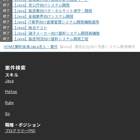
【Java】官公庁向けシステム開発
終了
【Java】製造業向けポータルサイト保守・開発
終了
【Java】金融業界向けシステム開発
終了
【Java】IT業界向け倉庫管理システム開発構築運用
終了
【Java】結合テスト
終了
【Java】硝子メーカー向け基幹システム開発再構築
終了
【Java】製造物流向け基幹システム開発工程
終了
HOME
案件検索
Java求人・案件
【Java】通信会社向け流通システム開発案件
案件検索
スキル
Java
Python
Ruby
Go
職種・ポジション
プログラマー(PG)