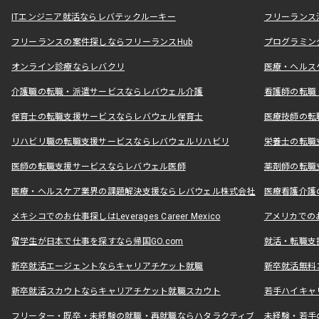
ITエンジニア就活ならレバテックルーキー
フリーランス
フリーランスの案件探しならフリーランスHub
プログラミン
オンライン診療ならレバクリ
医療・ヘルス
介護職の転職・派遣サービスならレバウェル介護
看護師の転職
保育士の転職支援サービスならレバウェル保育士
医療技師の転
リハビリ職の転職支援サービスならレバウェルリハビリ
栄養士の転職
医師の転職支援サービスならレバウェル医師
薬剤師の転職
医療・ヘルスケア業界の課題解決支援ならレバウェル株式会社
医療看護介護の
メキシコでのお仕事探しはLeverages Career Mexico
アメリカでのお仕事
留学生が日本で仕事を探すなら帰国GO.com
就活・転職支
新卒就活エージェントならキャリアチケット就職
新卒就活無料
新卒就活スカウトならキャリアチケット就職スカウト
若手ハイキャ
フリーター・既卒・未経験の就職・再就職ならハタラクティブ
未経験・若手