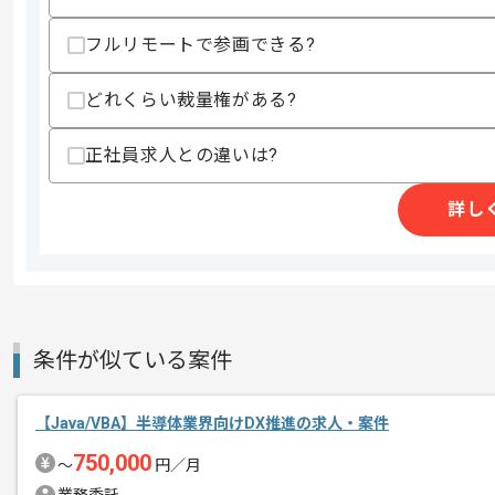
・Springを用いた開発経験
フルリモートで参画できる?
スキルに不安がある方へ
上記に似た経験やスキルをお持ちであれば申
どれくらい裁量権がある?
正社員求人との違いは?
精算条件
有
精算・お支払い
詳し
精算基準時間
140時間〜180時間
支払いサイト
15日
商談回数
2回
条件が似ている案件
その他募集要項
募集人数
2人
作業開始日
2024/02/01
【Java/VBA】半導体業界向けDX推進の求人・案件
750,000
〜
円／月