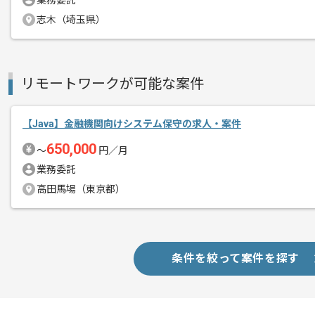
業務委託
レバテックでの実績がある企業の案件で
エージェントからのコ
志木（埼玉県）
Javaでの開発経験を活かすことができ
メント
複数案件を保有している企業ですので、
ご経験と実績に応じてスライド案件のご
リモートワークが可能な案件
新しいアイディアや技術を積極的に導入
経験豊富なエンジニアと成長が出来る環
スキルアップされたい方、長期的に参画
【Java】金融機関向けシステム保守の求人・案件
650,000
〜
円／月
業務委託
高田馬場（東京都）
条件を絞って案件を探す