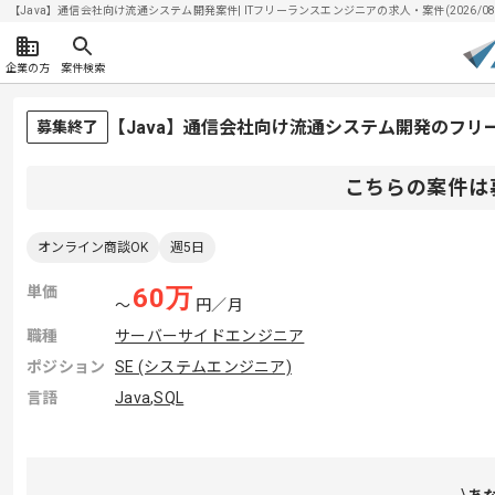
【Java】通信会社向け流通システム開発案件| ITフリーランスエンジニアの求人・案件(2026/08/
企業の方
案件検索
【Java】通信会社向け流通システム開発のフリ
募集終了
こちらの案件は
オンライン商談OK
週5日
単価
60
万
〜
円／月
職種
サーバーサイドエンジニア
ポジション
SE (システムエンジニア)
言語
Java
,
SQL