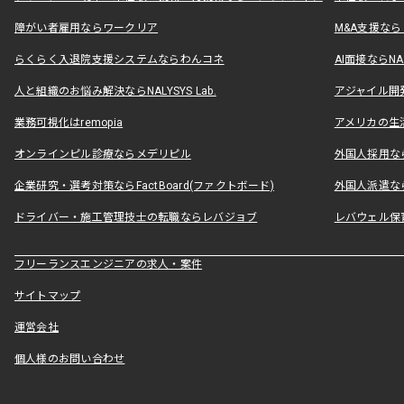
障がい者雇用ならワークリア
M&A支援な
らくらく入退院支援システムならわんコネ
AI面接ならNAL
人と組織のお悩み解決ならNALYSYS Lab.
アジャイル開発なら
業務可視化はremopia
アメリカの生活
オンラインピル診療ならメデリピル
外国人採用ならLe
企業研究・選考対策ならFactBoard(ファクトボード)
外国人派遣なら
ドライバー・施工管理技士の転職ならレバジョブ
レバウェル保
フリーランスエンジニアの求人・案件
サイトマップ
運営会社
個人様のお問い合わせ