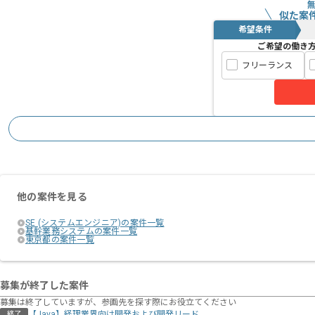
似た案
希望条件
ご希望の働き
フリーランス
他の案件を見る
SE (システムエンジニア)の案件一覧
基幹業務システムの案件一覧
東京都の案件一覧
募集が終了した案件
募集は終了していますが、参画先を探す際にお役立てください
【Java】経理業界向け開発および開発リード
終了