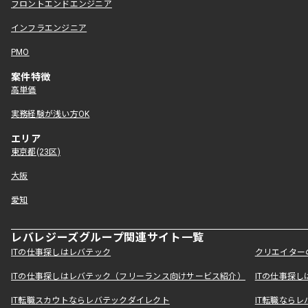
フロントエンドエンジニア
インフラエンジニア
PMO
案件特徴
高単価
実務経験が浅い方OK
エリア
東京都(23区)
大阪
愛知
レバレジーズグループ関連サイト一覧
ITの仕事探しはレバテック
クリエイター
ITの仕事探しはレバテック（フリーランス向けサービス紹介）
ITの仕事探
IT転職スカウトならレバテックダイレクト
IT転職なら