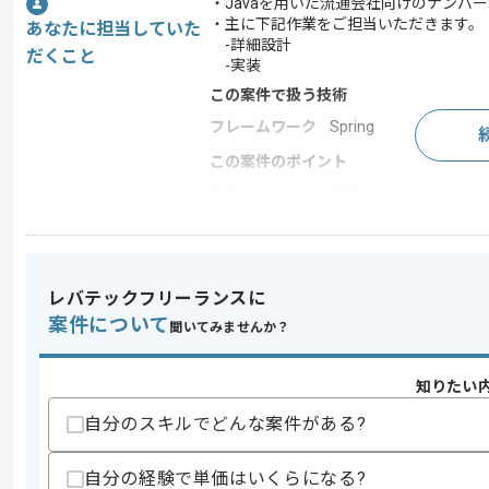
・Javaを用いた流通会社向けのナンバ
・主に下記作業をご担当いただきます。
あなたに担当していた
-詳細設計
だくこと
-実装
この案件で扱う技術
フレームワーク
Spring
この案件のポイント
業界
ECサイト
業務内容
追加開発
担当領域/システ
基幹業務システム
ム
レバテックフリーランスに
特徴
参画実績あり , 長期プ
案件について
聞いてみませんか？
知りたい
求めるスキル
スキル
・Javaを用いた開発経験
自分のスキルでどんな案件がある?
・詳細設計の経験
歓迎スキル
自分の経験で単価はいくらになる?