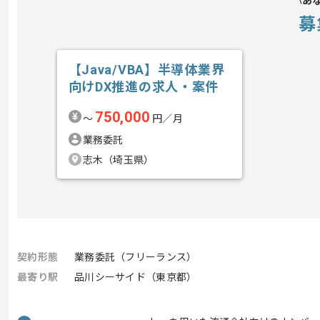
あ
募
【Java/VBA】半導体業界
向けDX推進の求人・案件
750,000
〜
円／月
業務委託
志木（埼玉県）
契約形態
業務委託（フリーランス）
最寄り駅
品川シーサイド（東京都）