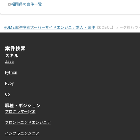
福岡県の案件一覧
HOME
案件検索
サーバーサイドエンジニア求人・案件
【COBOL】データ移行
案件検索
スキル
Java
Python
Ruby
Go
職種・ポジション
プログラマー(PG)
フロントエンドエンジニア
インフラエンジニア