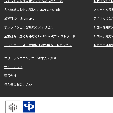
らくらく入退院支援システムならわんコネ
AI面接ならNAL
人と組織のお悩み解決ならNALYSYS Lab.
アジャイル開発なら
業務可視化はremopia
アメリカの生活
オンラインピル診療ならメデリピル
外国人採用ならLe
企業研究・選考対策ならFactBoard(ファクトボード)
外国人派遣なら
ドライバー・施工管理技士の転職ならレバジョブ
レバウェル保
フリーランスエンジニアの求人・案件
サイトマップ
運営会社
個人様のお問い合わせ