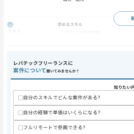
求めるスキル
スキル
・COBOLでの開発経験
・SQLを用いた開発経験
スキルに不安がある方へ
上記に似た経験やスキルをお持ちであれば申
レバテックフリーランスに
案件について
聞いてみませんか？
精算条件
有
知りたい
精算・お支払い
精算基準時間
140時間〜180時間
自分のスキルでどんな案件がある?
支払いサイト
15日
自分の経験で単価はいくらになる?
商談回数
2回
フルリモートで参画できる?
その他募集要項