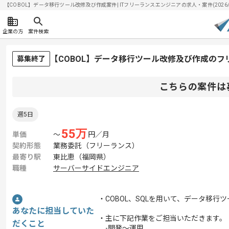
【COBOL】データ移行ツール改修及び作成案件| ITフリーランスエンジニアの求人・案件(2026/0
企業の方
案件検索
【COBOL】データ移行ツール改修及び作成のフ
募集終了
こちらの案件は
週5日
55
万
単価
〜
円／月
契約形態
業務委託（フリーランス）
最寄り駅
東比恵（福岡県）
職種
サーバーサイドエンジニア
・COBOL、SQLを用いて、データ移
あなたに担当していた
・主に下記作業をご担当いただきます。
だくこと
-開発～運用