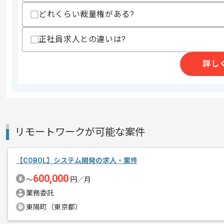
募集人数
2人
どれくらい裁量権がある?
作業開始日
2023/10/01
正社員求人との違いは?
COBOL、SQLを用いて、データ移行
詳し
エージェントからのコ
メント
これまでの経験を活かしたい方、これか
リモートワークが可能な案件
【COBOL】システム開発の求人・案件
600,000
〜
円／月
業務委託
東陽町（東京都）