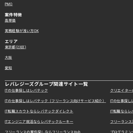
PMO
案件特徴
高単価
実務経験が浅い方OK
エリア
東京都(23区)
大阪
愛知
レバレジーズグループ関連サイト一覧
ITの仕事探しはレバテック
クリエイター
ITの仕事探しはレバテック（フリーランス向けサービス紹介）
ITの仕事探
IT転職スカウトならレバテックダイレクト
IT転職なら
ITエンジニア就活ならレバテックルーキー
フリーランス
フリーランスの案件探しならフリーランスHub
プログラミン