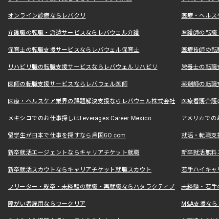
オンライン診療ならレバクリ
医療・ヘルス
介護職の転職・派遣サービスならレバウェル介護
看護師の転職
保育士の転職支援サービスならレバウェル保育士
医療技師の転
リハビリ職の転職支援サービスならレバウェルリハビリ
栄養士の転職
医師の転職支援サービスならレバウェル医師
薬剤師の転職
医療・ヘルスケア業界の課題解決支援ならレバウェル株式会社
医療看護介護の
メキシコでのお仕事探しはLeverages Career Mexico
アメリカでのお仕事
留学生が日本で仕事を探すなら帰国GO.com
就活・転職支
新卒就活エージェントならキャリアチケット就職
新卒就活無料
新卒就活スカウトならキャリアチケット就職スカウト
若手ハイキャ
フリーター・既卒・未経験の就職・再就職ならハタラクティブ
未経験・若手
障がい者雇用ならワークリア
M&A支援な