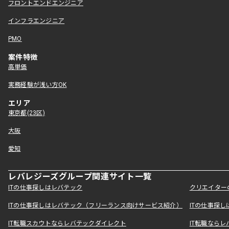
フロントエンドエンジニア
インフラエンジニア
PMO
案件特徴
高単価
実務経験が浅い方OK
エリア
東京都(23区)
大阪
愛知
レバレジーズグループ関連サイト一覧
ITの仕事探しはレバテック
クリエイター
ITの仕事探しはレバテック（フリーランス向けサービス紹介）
ITの仕事探
IT転職スカウトならレバテックダイレクト
IT転職なら