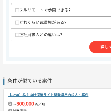
-実装
フルリモートで参画できる?
スキルに不安がある方へ
上記に似た経験やスキルをお持ちであれば申
どれくらい裁量権がある?
正社員求人との違いは?
精算条件
有
精算・お支払い
精算基準時間
140時間〜180時間
詳し
支払いサイト
15日
商談回数
2回
条件が似ている案件
その他募集要項
募集人数
1人
作業開始日
2023/10/02
【Java】株主向け優待サイト開発運用の求人・案件
800,000
〜
円／月
Camundaを使用したローコード開発に