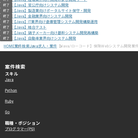
【Java】官公庁向けシステム開発
終了
【Java】製造業向けポータルサイト保守・開発
終了
【Java】金融業界向けシステム開発
終了
【Java】IT業界向け倉庫管理システム開発構築運用
終了
【Java】結合テスト
終了
【Java】硝子メーカー向け基幹システム開発再構築
終了
【Java】自動車業界向けシステム開発
終了
HOME
案件検索
Java求人・案件
【Java/ローコード】保険Webシステム開発案
案件検索
スキル
Java
Python
Ruby
Go
職種・ポジション
プログラマー(PG)