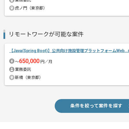
業務委託
エージェントからのコ
複数案件を保有している企業ですので、
虎ノ門（東京都）
メント
ご経験と実績に応じてスライド案件のご
新しいアイディアや技術を積極的に導入
経験豊富なエンジニアと成長が出来る環
リモートワークが可能な案件
長期的に参画されたい方にオススメの案
【Java(Spring Boot)】公共向け施設管理プラットフォームWeb.
650,000
〜
円／月
業務委託
新橋（東京都）
条件を絞って案件を探す