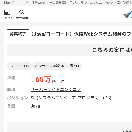
【Java/ローコード】保険Webシステム開発案件| ITフリーランスエンジニアの求人・案件(2026/0
企業の方
案件検索
【Java/ローコード】保険Webシステム開発の
募集終了
こちらの案件は
リモートOK
オンライン商談OK
週5日
単価
65
万
〜
円／月
職種
サーバーサイドエンジニア
ポジション
SE (システムエンジニア)
プログラマー(PG)
言語
Java