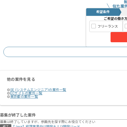
似た案
希望条件
ご希望の働き
フリーランス
他の案件を見る
SE (システムエンジニア)の案件一覧
ECサイトの案件一覧
東京都の案件一覧
募集が終了した案件
募集は終了していますが、参画先を探す際にお役立てください
【Java】経理業界向け開発および開発リード
終了