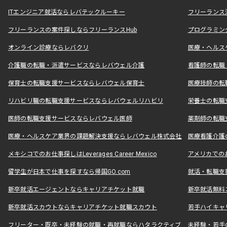
ITエンジニア就活ならレバテックルーキー
フリーランス
フリーランスの案件探しならフリーランスHub
プログラミン
オンライン診療ならレバクリ
医療・ヘルス
介護職の転職・派遣サービスならレバウェル介護
看護師の転職
保育士の転職支援サービスならレバウェル保育士
医療技師の転
リハビリ職の転職支援サービスならレバウェルリハビリ
栄養士の転職
医師の転職支援サービスならレバウェル医師
薬剤師の転職
医療・ヘルスケア業界の課題解決支援ならレバウェル株式会社
医療看護介護の
メキシコでのお仕事探しはLeverages Career Mexico
アメリカでのお仕事
留学生が日本で仕事を探すなら帰国GO.com
就活・転職支
新卒就活エージェントならキャリアチケット就職
新卒就活無料
新卒就活スカウトならキャリアチケット就職スカウト
若手ハイキャ
フリーター・既卒・未経験の就職・再就職ならハタラクティブ
未経験・若手