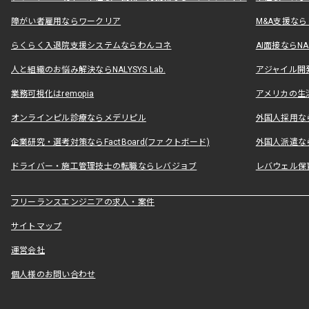
障がい者雇用ならワークリア
M&A支援な
らくらく入退院支援システムならわんコネ
AI面接ならNAL
人と組織のお悩み解決ならNALYSYS Lab.
アジャイル開発なら
業務可視化はremopia
アメリカの生活
オンラインピル診療ならメデリピル
外国人採用ならLe
企業研究・選考対策ならFactBoard(ファクトボード)
外国人派遣なら
ドライバー・施工管理技士の転職ならレバジョブ
レバウェル保
フリーランスエンジニアの求人・案件
サイトマップ
運営会社
個人様のお問い合わせ