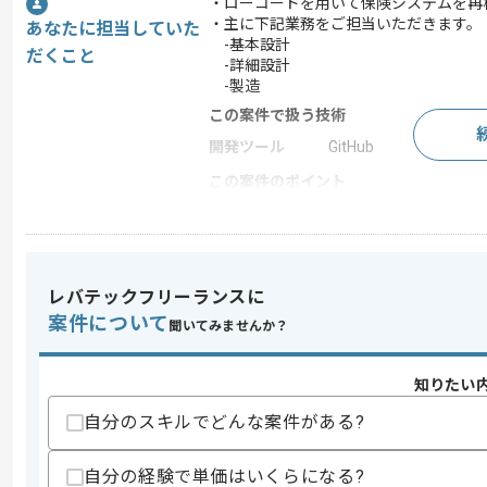
・ローコードを用いて保険システムを再
・主に下記業務をご担当いただきます。
あなたに担当していた
-基本設計
だくこと
-詳細設計
-製造
この案件で扱う技術
開発ツール
GitHub
この案件のポイント
業界
ECサイト
業務内容
追加開発
特徴
急募
レバテックフリーランスに
案件について
聞いてみませんか？
求めるスキル
知りたい
スキル
・SpringまたはSpringBootを用いた開
・下記工程の経験
自分のスキルでどんな案件がある?
-要件定義
-基本設計
-詳細設計
自分の経験で単価はいくらになる?