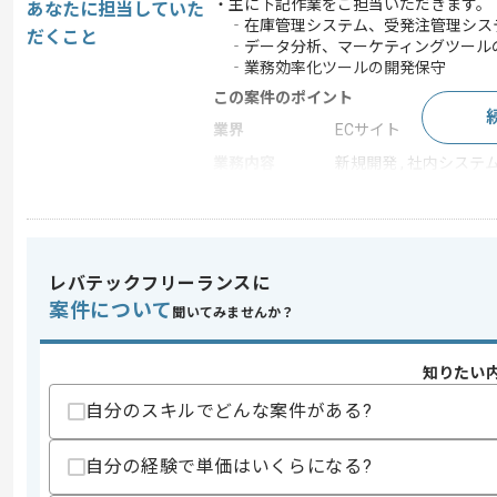
・主に下記作業をご担当いただきます。
あなたに担当していた
‐在庫管理システム、受発注管理シス
だくこと
‐データ分析、マーケティングツール
‐業務効率化ツールの開発保守
この案件のポイント
業界
ECサイト
業務内容
新規開発 , 社内システ
特徴
20代活躍中 , 30代活躍
レバテックフリーランスに
求めるスキル
スキル
案件について
・下記いずれかを用いた開発経験
聞いてみませんか？
-PHP、Ruby、Java、Python
・ソフトウェア、アプリケーション開発
知りたい
歓迎スキル
自分のスキルでどんな案件がある?
・PM経験
・スクラム、アジャイル開発経験
・在庫管理システム、受発注管理システ
自分の経験で単価はいくらになる?
・BIツール、データ分析プラットフォー