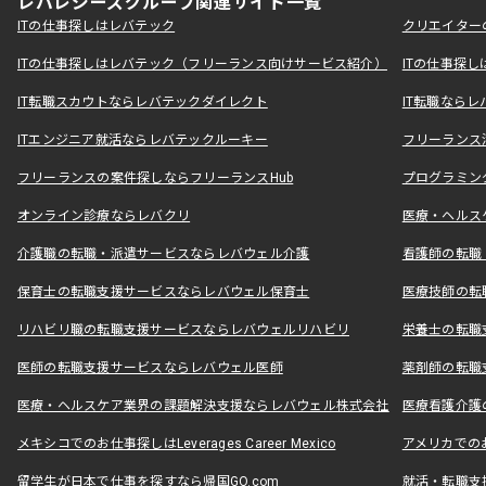
レバレジーズグループ関連サイト一覧
ITの仕事探しはレバテック
クリエイター
ITの仕事探しはレバテック（フリーランス向けサービス紹介）
ITの仕事探
IT転職スカウトならレバテックダイレクト
IT転職なら
ITエンジニア就活ならレバテックルーキー
フリーランス
フリーランスの案件探しならフリーランスHub
プログラミン
オンライン診療ならレバクリ
医療・ヘルス
介護職の転職・派遣サービスならレバウェル介護
看護師の転職
保育士の転職支援サービスならレバウェル保育士
医療技師の転
リハビリ職の転職支援サービスならレバウェルリハビリ
栄養士の転職
医師の転職支援サービスならレバウェル医師
薬剤師の転職
医療・ヘルスケア業界の課題解決支援ならレバウェル株式会社
医療看護介護の
メキシコでのお仕事探しはLeverages Career Mexico
アメリカでのお仕事
留学生が日本で仕事を探すなら帰国GO.com
就活・転職支