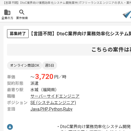
【言語不問】DtoC業界向け業務効率化システム開発案件| ITフリーランスエンジニアの求人・案件(20
企業の方
案件検索
【言語不問】DtoC業界向け業務効率化システム
募集終了
こちらの案件は
オンライン商談OK
週5日
3,720
単価
〜
円／時
契約形態
派遣
最寄り駅
水城（福岡県）
職種
サーバーサイドエンジニア
ポジション
SE (システムエンジニア)
言語
Java
,
PHP
,
Python
,
Ruby
・DtoC業界向け業務効率化システム開