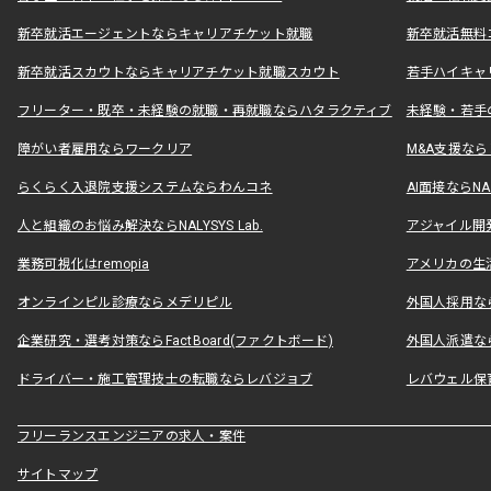
新卒就活エージェントならキャリアチケット就職
新卒就活無料
新卒就活スカウトならキャリアチケット就職スカウト
若手ハイキャ
フリーター・既卒・未経験の就職・再就職ならハタラクティブ
未経験・若手
障がい者雇用ならワークリア
M&A支援な
らくらく入退院支援システムならわんコネ
AI面接ならNAL
人と組織のお悩み解決ならNALYSYS Lab.
アジャイル開発なら
業務可視化はremopia
アメリカの生活
オンラインピル診療ならメデリピル
外国人採用ならLe
企業研究・選考対策ならFactBoard(ファクトボード)
外国人派遣なら
ドライバー・施工管理技士の転職ならレバジョブ
レバウェル保
フリーランスエンジニアの求人・案件
サイトマップ