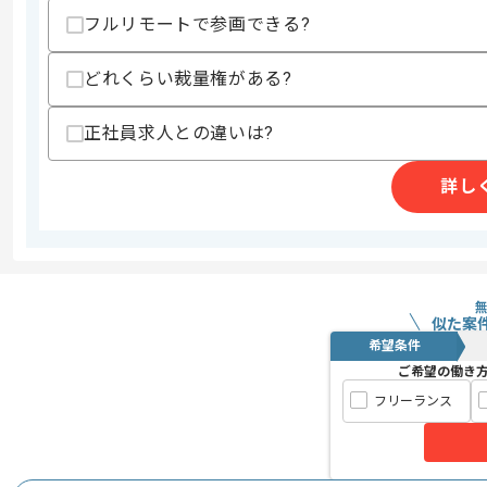
フルリモートで参画できる?
スキルに不安がある方へ
上記に似た経験やスキルをお持ちであれば申
どれくらい裁量権がある?
正社員求人との違いは?
アウトドア製品、モバイルアクセサリー
エージェントからのコ
独自ブランドを展開しており国内、海外の
詳し
メント
を行っている企業になります。
基本的には常駐での作業を見込んでおり
似た案
バックエンドエンジニア経験を活かした
希望条件
おすすめの案件となっております。
ご希望の働き
フリーランス