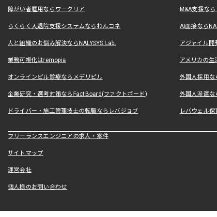
障がい者雇用ならワークリア
M&A支援な
らくらく入退院支援システムならわんコネ
AI面接ならNAL
人と組織のお悩み解決ならNALYSYS Lab.
アジャイル開発なら
業務可視化はremopia
アメリカの生活
オンラインピル診療ならメデリピル
外国人採用ならLe
企業研究・選考対策ならFactBoard(ファクトボード)
外国人派遣なら
ドライバー・施工管理技士の転職ならレバジョブ
レバウェル保
フリーランスエンジニアの求人・案件
サイトマップ
運営会社
個人様のお問い合わせ