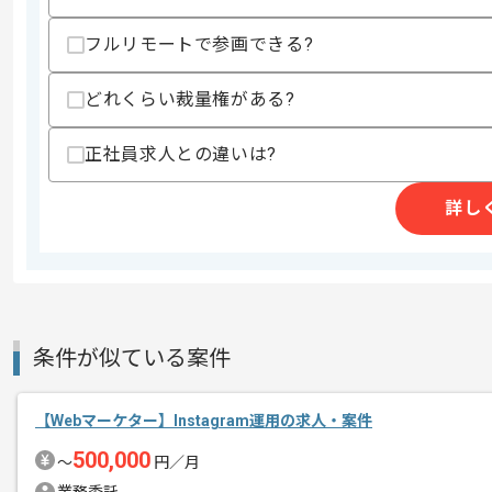
精算・お支払い
精算基準時間
140時間〜180時間
フルリモートで参画できる?
支払いサイト
15日
どれくらい裁量権がある?
商談回数
1回
正社員求人との違いは?
その他募集要項
募集人数
1人
詳し
作業開始日
2023/10/01
週5日常駐での作業を想定しております
エージェントからのコ
メント
条件が似ている案件
レバテックでの実績がある企業の案件で
複数案件を保有している企業ですので、
【Webマーケター】Instagram運用の求人・案件
ご経験と実績に応じてスライド案件のご
500,000
〜
円／月
これまでのご経験を活かしていきたい方