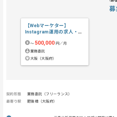
あ
募
【Webマーケター】
Instagram運用の求人・案
件
500,000
〜
円／月
業務委託
大阪（大阪府）
契約形態
業務委託（フリーランス）
最寄り駅
肥後橋（大阪府）