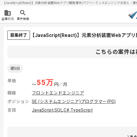
【JavaScript(React)】元素分析装置Webアプリ開発案件| ITフリーランスエンジニアの求人・案件(
企業の方
案件検索
【JavaScript(React)】元素分析装置We
募集終了
こちらの案件は
週5日
単価
55
万
〜
円／月
職種
フロントエンドエンジニア
ポジション
SE (システムエンジニア)
プログラマー(PG)
言語
JavaScript
,
SQL
,
C#
,
TypeScript