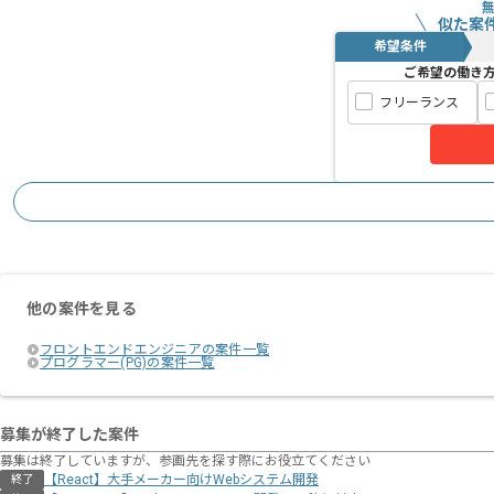
似た案
希望条件
ご希望の働き
フリーランス
他の案件を見る
フロントエンドエンジニアの案件一覧
プログラマー(PG)の案件一覧
募集が終了した案件
募集は終了していますが、参画先を探す際にお役立てください
【React】大手メーカー向けWebシステム開発
終了