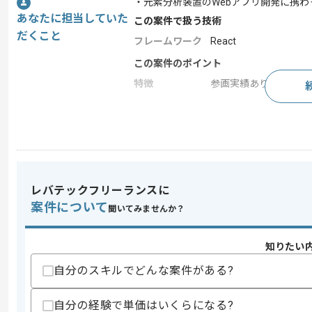
・元素分析装置のWebアプリ開発に携わ
あなたに担当していた
この案件で扱う技術
だくこと
フレームワーク
React
この案件のポイント
特徴
参画実績あり , 長期プ
求めるスキル
スキル
・React.jsを用いたフロントエンド開発
歓迎スキル
レバテックフリーランスに
・C#、SQLを用いた開発経験
案件について
聞いてみませんか？
スキルに不安がある方へ
上記に似た経験やスキルをお持ちであれば申
知りたい
自分のスキルでどんな案件がある?
精算条件
有
自分の経験で単価はいくらになる?