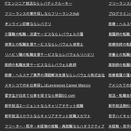
ITエンジニア就活ならレバテックルーキー
フリーランス
フリーランスの案件探しならフリーランスHub
プログラミン
オンライン診療ならレバクリ
医療・ヘルス
介護職の転職・派遣サービスならレバウェル介護
看護師の転職
保育士の転職支援サービスならレバウェル保育士
医療技師の転
リハビリ職の転職支援サービスならレバウェルリハビリ
栄養士の転職
医師の転職支援サービスならレバウェル医師
薬剤師の転職
医療・ヘルスケア業界の課題解決支援ならレバウェル株式会社
医療看護介護の
メキシコでのお仕事探しはLeverages Career Mexico
アメリカでのお仕事
留学生が日本で仕事を探すなら帰国GO.com
就活・転職支
新卒就活エージェントならキャリアチケット就職
新卒就活無料
新卒就活スカウトならキャリアチケット就職スカウト
若手ハイキャ
フリーター・既卒・未経験の就職・再就職ならハタラクティブ
未経験・若手