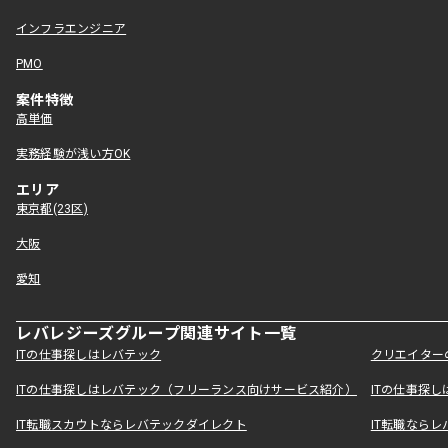
インフラエンジニア
PMO
案件特徴
高単価
実務経験が浅い方OK
エリア
東京都(23区)
大阪
愛知
レバレジーズグループ関連サイト一覧
ITの仕事探しはレバテック
クリエイター
ITの仕事探しはレバテック（フリーランス向けサービス紹介）
ITの仕事探
IT転職スカウトならレバテックダイレクト
IT転職なら