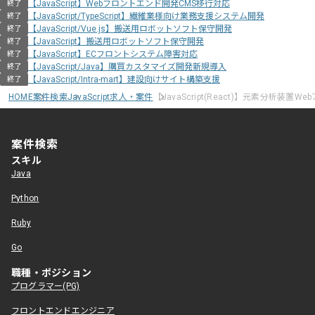
【JavaScript】Webフロントエンド開発CMS移行対応
終了
【JavaScript/TypeScript】繊維業様向け業務支援システム開発
終了
【JavaScript/Vue.js】搬送用ロボットソフト保守開発
終了
【JavaScript】搬送用ロボットソフト保守開発
終了
【JavaScript】ECフロントシステム障害対応
終了
【JavaScript/Java】購買カスタマイズ開発新規導入
終了
【JavaScript/Intra-mart】建設向けサイト構築支援
終了
HOME
案件検索
JavaScript求人・案件
【JavaScript(React)】元素分析装置
案件検索
スキル
Java
Python
Ruby
Go
職種・ポジション
プログラマー(PG)
フロントエンドエンジニア