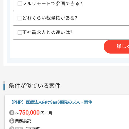
スキル
・事業会社でのアプリケーションやシス
フルリモートで参画できる?
・PHP用いた開発経験
歓迎スキル
どれくらい裁量権がある?
・セキュリティ知見
正社員求人との違いは?
スキルに不安がある方へ
上記に似た経験やスキルをお持ちであれば申
詳し
精算条件
有
精算・お支払い
精算基準時間
140時間〜180時間
条件が似ている案件
支払いサイト
15日
【PHP】医療法人向けSaaS開発の求人・案件
商談回数
1回
750,000
〜
円／月
その他募集要項
募集人数
1人
業務委託
作業開始日
2024/04/01