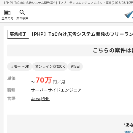
【PHP】ToC向け広告システム開発案件| ITフリーランスエンジニアの求人・案件(2026/08/10更
企業の方
案件検索
【PHP】ToC向け広告システム開発のフリーラ
募集終了
こちらの案件は
リモートOK
オンライン商談OK
週5日
単価
70
万
〜
円／月
職種
サーバーサイドエンジニア
言語
Java
,
PHP
あ