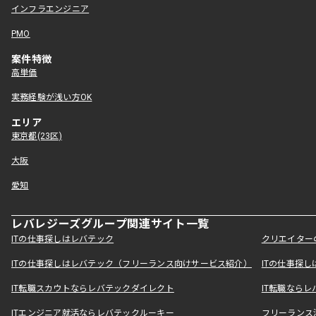
インフラエンジニア
PMO
案件特徴
高単価
実務経験が浅い方OK
エリア
東京都(23区)
大阪
愛知
レバレジーズグループ関連サイト一覧
ITの仕事探しはレバテック
クリエイター
ITの仕事探しはレバテック（フリーランス向けサービス紹介）
ITの仕事探
IT転職スカウトならレバテックダイレクト
IT転職なら
ITエンジニア就活ならレバテックルーキー
フリーランス