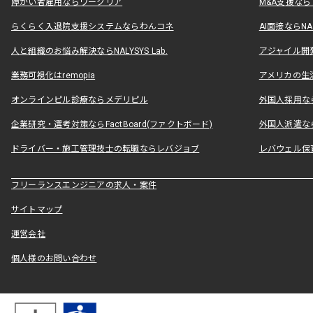
障がい者雇用ならワークリア
M&A支援な
らくらく入退院支援システムならわんコネ
AI面接ならNAL
人と組織のお悩み解決ならNALYSYS Lab.
アジャイル開発なら
業務可視化はremopia
アメリカの生活
オンラインピル診療ならメデリピル
外国人採用ならLe
企業研究・選考対策ならFactBoard(ファクトボード)
外国人派遣なら
ドライバー・施工管理技士の転職ならレバジョブ
レバウェル保
フリーランスエンジニアの求人・案件
サイトマップ
運営会社
個人様のお問い合わせ