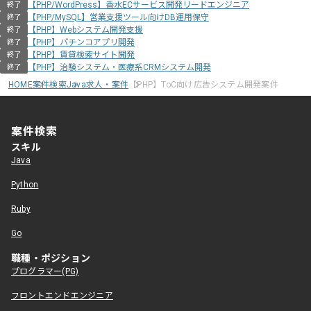
【PHP/WordPress】香水ECサービス開発リードエンジニア
終了
【PHP/MySQL】営業支援ツール向けDB運用保守
終了
【PHP】Webシステム開発支援
終了
【PHP】パチンコアプリ開発
終了
【PHP】賃貸検索サイト開発
終了
【PHP】治験システム・医療系CRMシステム開発
終了
HOME
案件検索
Java求人・案件
【PHP】ToC向け広告システム開発案件
案件検索
スキル
Java
Python
Ruby
Go
職種・ポジション
プログラマー(PG)
フロントエンドエンジニア