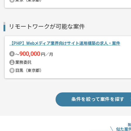
東京（東京都）
アプリケーション開発事業、WEBソリ
リモートワークが可能な案件
エージェントからのコ
を行っている企業になります。
メント
今回は集客システム開発をご担当してい
【PHP】Webメディア業界向けサイト運用構築の求人・案件
900,000
〜
円／月
基本的には一部リモートでの作業を想定
業務委託
目黒（東京都）
PHPを用いた開発経験を活かしたい方
条件を絞って案件を探す
似た案