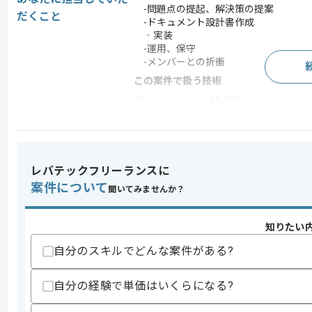
-問題点の提起、解決策の提案
だくこと
-ドキュメント設計書作成
‐実装
-運用、保守
-メンバーとの折衝
この案件で扱う技術
DB
MySQL
アプリケーショ
Tomcat
ン サーバー
統合開発環境
Eclipse
レバテックフリーランスに
開発ツール
CVS , GitHub , Backlog , 
案件について
聞いてみませんか？
この案件のポイント
業務内容
新規開発 , 自社製品開発
知りたい
20代活躍中 , 30代活躍中
特徴
社内開発が多い , 上流
自分のスキルでどんな案件がある?
自分の経験で単価はいくらになる?
求めるスキル