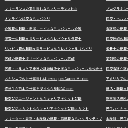
フリーランスの案件探しならフリーランスHub
プログラミン
オンライン診療ならレバクリ
医療・ヘルス
介護職の転職・派遣サービスならレバウェル介護
看護師の転職
保育士の転職支援サービスならレバウェル保育士
医療技師の転
リハビリ職の転職支援サービスならレバウェルリハビリ
栄養士の転職
医師の転職支援サービスならレバウェル医師
薬剤師の転職
医療・ヘルスケア業界の課題解決支援ならレバウェル株式会社
医療看護介護の
メキシコでのお仕事探しはLeverages Career Mexico
アメリカでのお仕事
留学生が日本で仕事を探すなら帰国GO.com
就活・転職支
新卒就活エージェントならキャリアチケット就職
新卒就活無料
新卒就活スカウトならキャリアチケット就職スカウト
若手ハイキャ
フリーター・既卒・未経験の就職・再就職ならハタラクティブ
未経験・若手