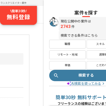
ーランスクリエイター案件
\
簡単30秒
/
案件
探す
を
無料登録
現在公開中の案件は
2743
件
検索できる条件はこちら
職種
スキル
リモート・地域
週稼
単価
こだわ
検索する
AI検索を使ってみる
簡単30秒 無料サポー
フリーランスの経験はございま