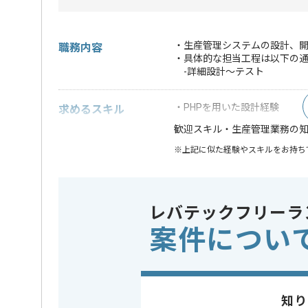
・生産管理システムの設計、
職務内容
・具体的な担当工程は以下の
-詳細設計～テスト
・PHPを用いた設計経験
求めるスキル
・生産管理業務の
歓迎スキル
※上記に似た経験やスキルをお持ち
フレームワーク
Laravel
この案件で扱う技術
DB
Oracle
レバテックフリーラ
OS
Windows 
案件につい
業務内容
システム
この案件のポイント
担当領域/システム
基幹業務
特徴
参画実績
知り