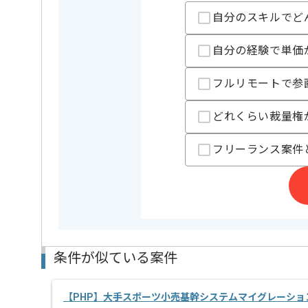
自分のスキルでど
精算条件
有
精算・お支払い
精算基準時間
140時間
自分の経験で単価
支払いサイト
15日
フルリモートで参
担当者より
どれくらい裁量権
週5日常駐での作業を想定しております。
フリーランス案件
※滋賀で現場作業をしていただく場合がございます。
取引実績のある企業の案件です。
これまでの経験を活かしてご活躍いただけます。
長期案件ですので腰を据えて作業されたい方におすす
ぜひ一度、ご商談で雰囲気を掴んでいただき、参画の
条件が似ている案件
【PHP】大手スポーツ小売基幹システムマイグレーショ