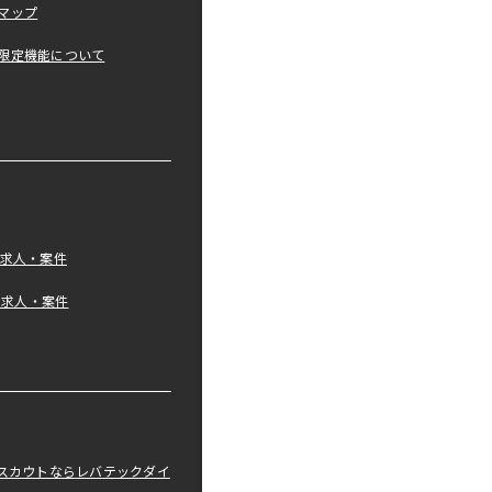
マップ
限定機能について
の求人・案件
tの求人・案件
職スカウトならレバテックダイ