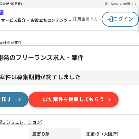
/08/07更新)
IT・Web求人/転職
フリ
！
ログイン
採用企業の方へ
サービス紹介
お役立ちコンテンツ
ム設計開発案件
計開発のフリーランス求人・案件
案件は募集期間が終了しました
を探す
似た案件を提案してもらう
収支シミュレーション
）
最寄り駅
肥後橋（大阪府）