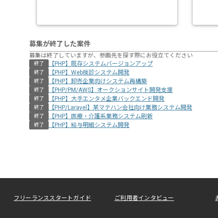
募集が終了した案件
募集は終了していますが、参画先を探す際にお役立てください
【PHP】既存システムバージョンアップ
終了
【PHP】Web検診システム開発
終了
【PHP】卸売企業向けシステム再構築
終了
【PHP/PM/AWS】オークションサイト開発支援
終了
【PHP】大手エンタメ企業バックエンド開発
終了
【PHP/Laravel】某マテハン会社向け業務システム開発
終了
【PHP】医療・介護系業務システム刷新
終了
【PHP】給与明細システム開発
終了
フリーランススタートガイド
ご利用者インタビュー