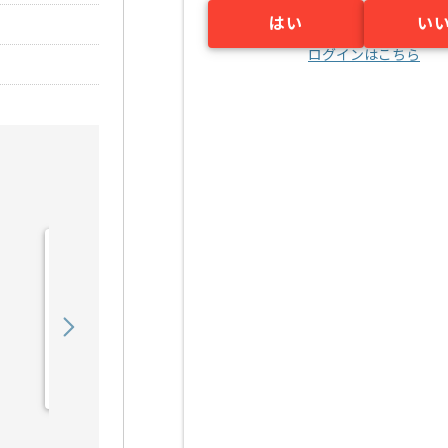
はい
い
ログインはこちら
【PHP/JavaScript
/SQL】放送局向けWEB
シ...の求人・案件
450,000
〜
円／月
業務委託
福島（大阪府）