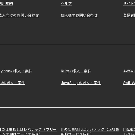
利用規約
ヘルプ
サイト
法人向けのお問い合わせ
個人様のお問い合わせ
登録者
Pythonの求人・案件
Rubyの求人・案件
AWS
C#の求人・案件
JavaScriptの求人・案件
Swif
ITの仕事探しはレバテック（フリー
ITの仕事探しはレバテック（正社員
IT転
ランス向けサービス紹介）
転職サービス紹介）
レクト