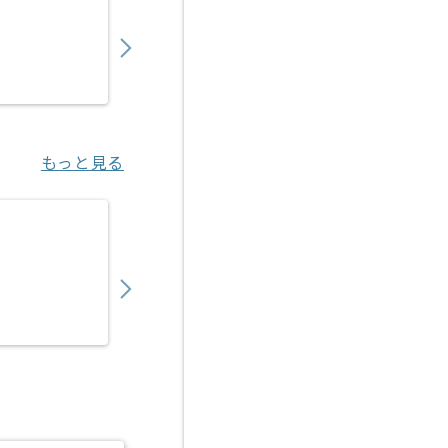
450,000
〜
円／月
業務委託
福島（大阪府）
もっと見る
【PHP/Java】保険業界向けWebシステム
700,000
〜
円／月
業務委託
神谷町（東京都）