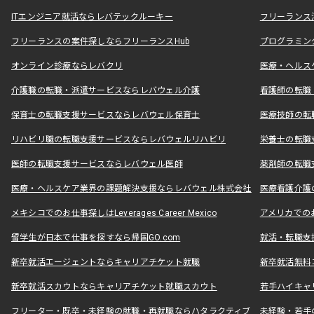
ITエンジニア就活ならレバテックルーキー
フリーランス
フリーランスの案件探しならフリーランスHub
プログラミン
オンライン診療ならレバクリ
医療・ヘルス
介護職の転職・派遣サービスならレバウェル介護
看護師の転職
保育士の転職支援サービスならレバウェル保育士
医療技師の転
リハビリ職の転職支援サービスならレバウェルリハビリ
栄養士の転職
医師の転職支援サービスならレバウェル医師
薬剤師の転職
医療・ヘルスケア業界の課題解決支援ならレバウェル株式会社
医療看護介護の
メキシコでのお仕事探しはLeverages Career Mexico
アメリカでのお仕事
留学生が日本で仕事を探すなら帰国GO.com
就活・転職支
新卒就活エージェントならキャリアチケット就職
新卒就活無料
新卒就活スカウトならキャリアチケット就職スカウト
若手ハイキャ
フリーター・既卒・未経験の就職・再就職ならハタラクティブ
未経験・若手