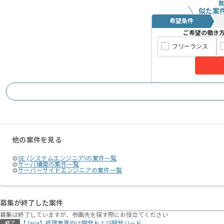
似た案
希望条件
ご希望の働き
フリーランス
他の案件を見る
SE (システムエンジニア)の案件一覧
サーバ構築の案件一覧
サーバーサイドエンジニアの案件一覧
募集が終了した案件
募集は終了していますが、参画先を探す際にお役立てください
【Java】経理業界向け開発および開発リード
終了