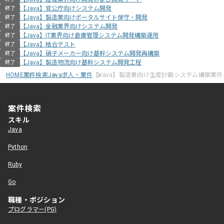
【Java】官公庁向けシステム開発
終了
【Java】製造業向けポータルサイト保守・開発
終了
【Java】金融業界向けシステム開発
終了
【Java】IT業界向け倉庫管理システム開発構築運用
終了
【Java】結合テスト
終了
【Java】硝子メーカー向け基幹システム開発再構築
終了
【Java】製造物流向け基幹システム開発工程
終了
HOME
案件検索
Java求人・案件
【Java】製造業向け生産計画システム構築案件
案件検索
スキル
Java
Python
Ruby
Go
職種・ポジション
プログラマー(PG)