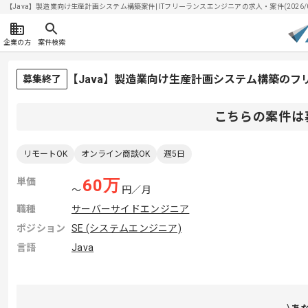
【Java】製造業向け生産計画システム構築案件| ITフリーランスエンジニアの求人・案件(2026/0
企業の方
案件検索
【Java】製造業向け生産計画システム構築のフ
募集終了
こちらの案件は
リモートOK
オンライン商談OK
週5日
単価
60
万
〜
円／月
職種
サーバーサイドエンジニア
ポジション
SE (システムエンジニア)
言語
Java