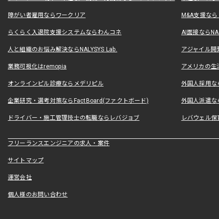
障がい者雇用ならワークリア
M&A支援な
らくらく入退院支援システムならわんコネ
AI面接ならNAL
人と組織のお悩み解決ならNALYSYS Lab.
アジャイル開発なら
業務可視化はremopia
アメリカの生活
オンラインピル診療ならメデリピル
外国人採用ならLe
企業研究・選考対策ならFactBoard(ファクトボード)
外国人派遣なら
ドライバー・施工管理技士の転職ならレバジョブ
レバウェル保
フリーランスエンジニアの求人・案件
サイトマップ
運営会社
個人様のお問い合わせ