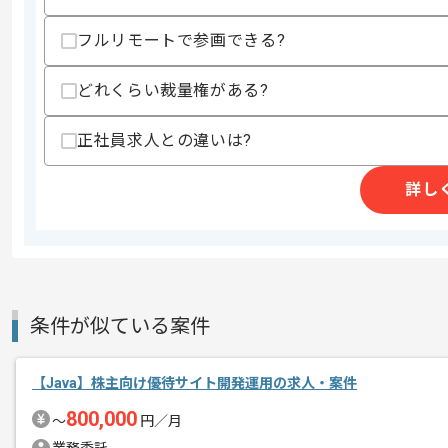
・Linux経験
・生産管理システム経験
フルリモートで参画できる?
スキルに不安がある方へ
上記に似た経験やスキルをお持ちであれば申
どれくらい裁量権がある?
正社員求人との違いは?
商談回数
1回
詳し
その他募集要項
募集人数
1人
作業開始日
2023/10/10
Javaでの開発経験を活かすことができ
条件が似ている案件
エージェントからのコ
複数案件を保有している企業ですので、
メント
ご経験と実績に応じてスライド案件のご
【Java】株主向け優待サイト開発運用の求人・案件
新しいアイディアや技術を積極的に導入
800,000
〜
円／月
経験豊富なエンジニアと成長が出来る環