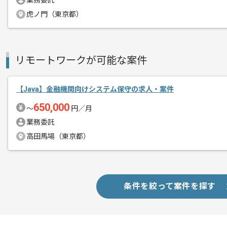
業務委託
スキルアップされたい方、長期的に参画
虎ノ門（東京都）
リモートでの作業と常駐での作業、どち
リモートワークが可能な案件
【Java】金融機関向けシステム保守の求人・案件
650,000
〜
円／月
業務委託
高田馬場（東京都）
条件を絞って案件を探す