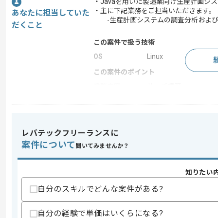
・Javaを用いた製造業向け生産計画シ
・主に下記業務をご担当いただきます。
あなたに担当していた
-生産計画システムの調査分析および
だくこと
この案件で扱う技術
OS
Linux
この案件のポイント
業務内容
サーバ構築
担当領域/システ
基幹業務システム
ム
特徴
長期プロジェクト
レバテックフリーランスに
案件について
聞いてみませんか？
求めるスキル
スキル
知りたい
・要件定義、基本設計経験
・業務システム構築経験
自分のスキルでどんな案件がある?
・Javaを用いた開発経験5年以上
歓迎スキル
自分の経験で単価はいくらになる?