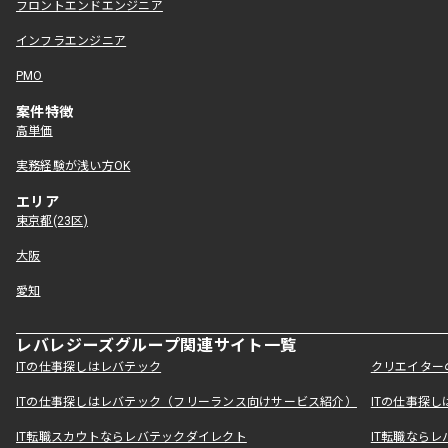
フロントエンドエンジニア
インフラエンジニア
PMO
案件特徴
高単価
実務経験が浅い方OK
エリア
東京都(23区)
大阪
愛知
レバレジーズグループ関連サイト一覧
ITの仕事探しはレバテック
クリエイター
ITの仕事探しはレバテック（フリーランス向けサービス紹介）
ITの仕事探
IT転職スカウトならレバテックダイレクト
IT転職なら