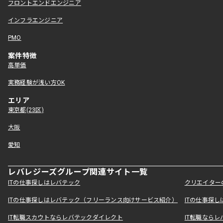
フロントエンドエンジニア
インフラエンジニア
PMO
案件特徴
高単価
実務経験が浅い方OK
エリア
東京都(23区)
大阪
愛知
レバレジーズグループ関連サイト一覧
ITの仕事探しはレバテック
クリエイター
ITの仕事探しはレバテック（フリーランス向けサービス紹介）
ITの仕事探
IT転職スカウトならレバテックダイレクト
IT転職なら