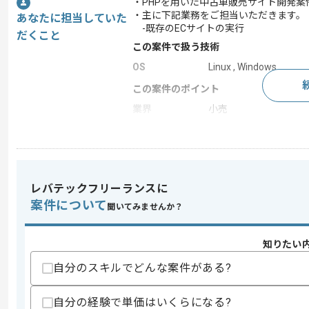
・PHPを用いた中古車販売サイト開発案
・主に下記業務をご担当いただきます。
あなたに担当していた
-既存のECサイトの実行
だくこと
この案件で扱う技術
OS
Linux , Windows
この案件のポイント
業界
小売
業務内容
追加開発
特徴
参画実績あり , 長期プ
レバテックフリーランスに
案件について
求めるスキル
聞いてみませんか？
スキル
・PHPを用いた開発経験3年以上
・CakePHPを用いた開発経験1年半以上
知りたい
・詳細設計1人称で対応した経験
・Linux環境知見
自分のスキルでどんな案件がある?
・WindowsPC作業経験
歓迎スキル
自分の経験で単価はいくらになる?