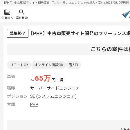
【PHP】中古車販売サイト開発案件| ITフリーランスエンジニアの求人・案件(2026/08/09更新)
企業の方
案件検索
【PHP】中古車販売サイト開発のフリーランス
募集終了
こちらの案件は
リモートOK
オンライン商談OK
週5日
単価
65
万
〜
円／月
職種
サーバーサイドエンジニア
ポジション
SE (システムエンジニア)
言語
PHP