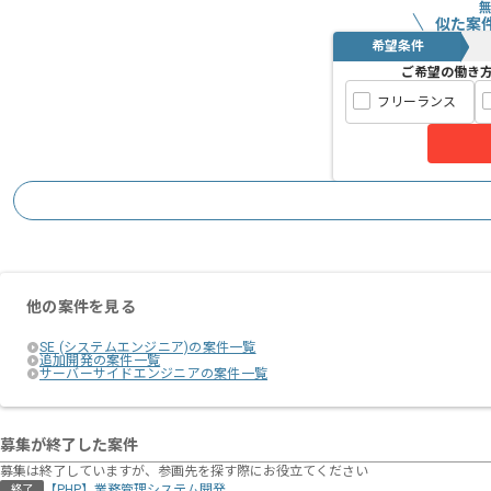
似た案
希望条件
ご希望の働き
フリーランス
他の案件を見る
SE (システムエンジニア)の案件一覧
追加開発の案件一覧
サーバーサイドエンジニアの案件一覧
募集が終了した案件
募集は終了していますが、参画先を探す際にお役立てください
【PHP】業務管理システム開発
終了