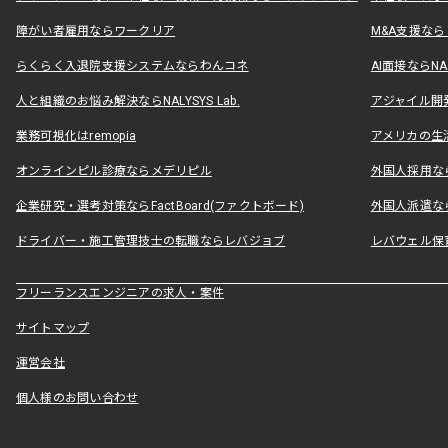
障がい者雇用ならワークリア
M&A支援な
らくらく入退院支援システムならわんコネ
AI面接ならNAL
人と組織のお悩み解決ならNALYSYS Lab.
アジャイル開発なら
業務可視化はremopia
アメリカの生活
オンラインピル診療ならメデリピル
外国人採用ならLe
企業研究・選考対策ならFactBoard(ファクトボード)
外国人派遣なら
ドライバー・施工管理技士の転職ならレバジョブ
レバウェル保
フリーランスエンジニアの求人・案件
サイトマップ
運営会社
個人様のお問い合わせ