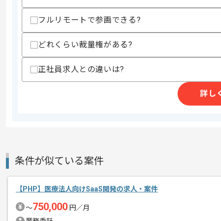
・長期の参画経験(1年同一案件イメージ)
フルリモートで参画できる?
スキルに不安がある方へ
上記に似た経験やスキルをお持ちであれば申
どれくらい裁量権がある?
正社員求人との違いは?
精算条件
有
精算・お支払い
精算基準時間
140時間〜180時間
詳し
支払いサイト
15日
商談回数
1回
条件が似ている案件
その他募集要項
募集人数
1人
作業開始日
2023/11/01
【PHP】医療法人向けSaaS開発の求人・案件
750,000
〜
円／月
レバテックでの実績がある企業の案件で