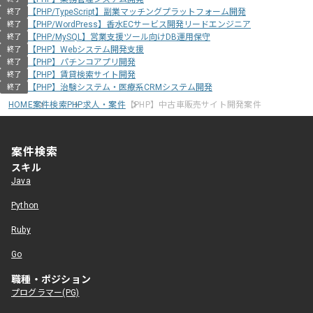
【PHP/TypeScript】副業マッチングプラットフォーム開発
終了
【PHP/WordPress】香水ECサービス開発リードエンジニア
終了
【PHP/MySQL】営業支援ツール向けDB運用保守
終了
【PHP】Webシステム開発支援
終了
【PHP】パチンコアプリ開発
終了
【PHP】賃貸検索サイト開発
終了
【PHP】治験システム・医療系CRMシステム開発
終了
HOME
案件検索
PHP求人・案件
【PHP】中古車販売サイト開発案件
案件検索
スキル
Java
Python
Ruby
Go
職種・ポジション
プログラマー(PG)