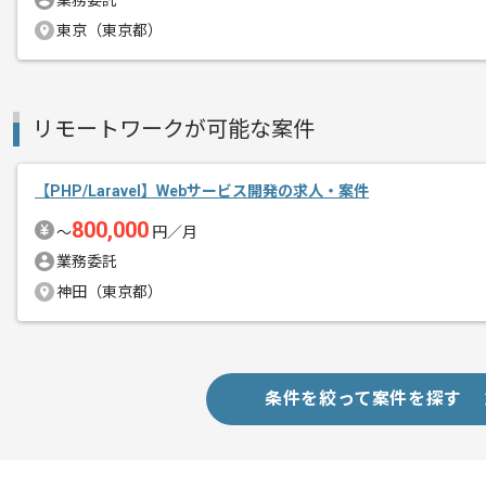
業務委託
エージェントからのコ
PHPでの開発経験を活かすことができま
東京（東京都）
メント
複数案件を保有している企業ですので、
ご経験と実績に応じてスライド案件のご
新しいアイディアや技術を積極的に導入
リモートワークが可能な案件
経験豊富なエンジニアと成長が出来る環
スキルアップされたい方、長期的に参画
【PHP/Laravel】Webサービス開発の求人・案件
リモート作業を導入しております。
800,000
〜
円／月
業務委託
神田（東京都）
条件を絞って案件を探す