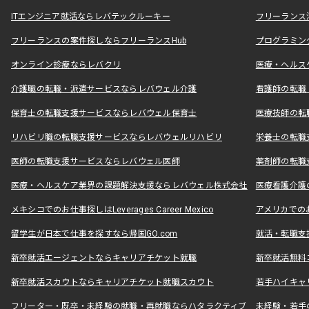
ITエンジニア就活ならレバテックルーキー
フリーランス
フリーランスの案件探しならフリーランスHub
プログラミン
オンライン診療ならレバクリ
医療・ヘルス
介護職の転職・派遣サービスならレバウェル介護
看護師の転職
保育士の転職支援サービスならレバウェル保育士
医療技師の転
リハビリ職の転職支援サービスならレバウェルリハビリ
栄養士の転職
医師の転職支援サービスならレバウェル医師
薬剤師の転職
医療・ヘルスケア業界の課題解決支援ならレバウェル株式会社
医療看護介護の
メキシコでのお仕事探しはLeverages Career Mexico
アメリカでのお仕事
留学生が日本で仕事を探すなら帰国GO.com
就活・転職支
新卒就活エージェントならキャリアチケット就職
新卒就活無料
新卒就活スカウトならキャリアチケット就職スカウト
若手ハイキャ
フリーター・既卒・未経験の就職・再就職ならハタラクティブ
未経験・若手