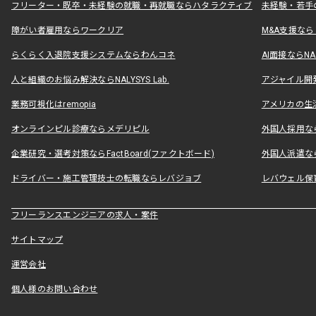
フリーター・既卒・未経験の就職・再就職ならハタラクティブ
未経験・若手
障がい者雇用ならワークリア
M&A支援な
らくらく入退院支援システムならわんコネ
AI面接ならNAL
人と組織のお悩み解決ならNALYSYS Lab.
アジャイル開発なら
業務可視化はremopia
アメリカの生活
オンラインピル診療ならメデリピル
外国人採用ならLe
企業研究・選考対策ならFactBoard(ファクトボード)
外国人派遣なら
ドライバー・施工管理技士の転職ならレバジョブ
レバウェル保
フリーランスエンジニアの求人・案件
サイトマップ
運営会社
個人様のお問い合わせ