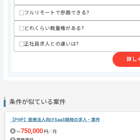
精算条件
有
精算・お支払い
フルリモートで参画できる?
精算基準時間
140時間〜200時間
支払いサイト
15日
どれくらい裁量権がある?
正社員求人との違いは?
商談回数
2回
その他募集要項
詳し
募集人数
1人
作業開始日
2023/10/01
レバテックでの実績がある企業の案件で
条件が似ている案件
エージェントからのコ
Kotlin、Androidでのアプリ開発経
メント
複数案件を保有している企業ですので、
【PHP】医療法人向けSaaS開発の求人・案件
ご経験と実績に応じてスライド案件のご
750,000
新しいアイディアや技術を積極的に導入
〜
円／月
経験豊富なエンジニアと成長が出来る環