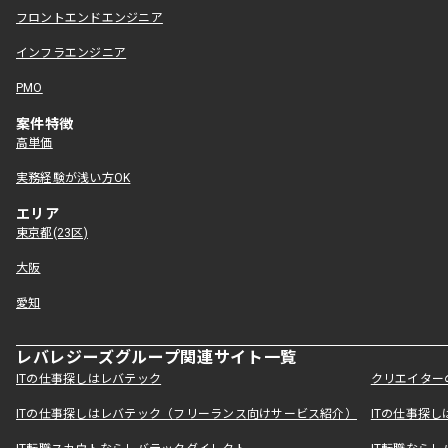
フロントエンドエンジニア
インフラエンジニア
PMO
案件特徴
高単価
実務経験が浅い方OK
エリア
東京都(23区)
大阪
愛知
レバレジーズグループ関連サイト一覧
ITの仕事探しはレバテック
クリエイター
ITの仕事探しはレバテック（フリーランス向けサービス紹介）
ITの仕事探