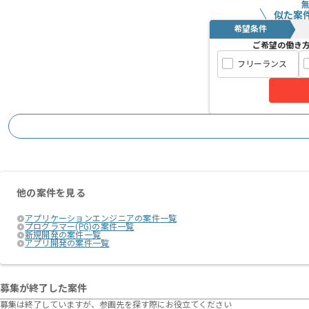
似た案
希望条件
ご希望の働き
フリーランス
他の案件を見る
アプリケーションエンジニアの案件一覧
プログラマー(PG)の案件一覧
新規開発の案件一覧
アプリ開発の案件一覧
募集が終了した案件
募集は終了していますが、参画先を探す際にお役立てください