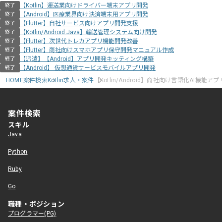
【Kotlin】運送業向けドライバー端末アプリ開発
終了
【Android】医療業界向け決済端末用アプリ開発
終了
【Flutter】自社サービス向けアプリ開発支援
終了
【Kotlin/Android Java】輸送管理システム向け開発
終了
【Flutter】次世代トレカアプリ機能開発改善
終了
【Flutter】商社向けスマホアプリ保守開発マニュアル作成
終了
【派遣】【Android】アプリ開発キッティング構築
終了
【Android】 仮想通貨サービスモバイルアプリ開発
終了
HOME
案件検索
Kotlin求人・案件
【Kotlin/Android】商社向け言語化AI機能
案件検索
スキル
Java
Python
Ruby
Go
職種・ポジション
プログラマー(PG)