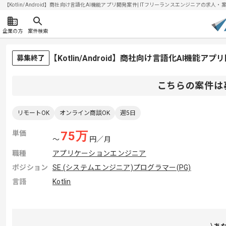
【Kotlin/Android】商社向け言語化AI機能アプリ開発案件| ITフリーランスエンジニアの求人・案件(
企業の方
案件検索
【Kotlin/Android】商社向け言語化AI機
募集終了
こちらの案件は
リモートOK
オンライン商談OK
週5日
単価
75
万
〜
円／月
職種
アプリケーションエンジニア
ポジション
SE (システムエンジニア)
プログラマー(PG)
言語
Kotlin