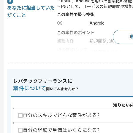
・Kotlin、Androidを用いた言語化
・PGとして、サービスの新規展開や機
あなたに担当していた
この案件で扱う技術
だくこと
OS
Android
この案件のポイント
業務内容
新規開発 , 追加開発 ,
担当領域/システ
基幹業務システム
ム
特徴
参画実績あり , 長期プ
レバテックフリーランスに
求めるスキル
案件について
聞いてみませんか？
スキル
・Kotlin、Androidアプリ開発経験3
知りたい
スキルに不安がある方へ
上記に似た経験やスキルをお持ちであれば申
自分のスキルでどんな案件がある?
自分の経験で単価はいくらになる?