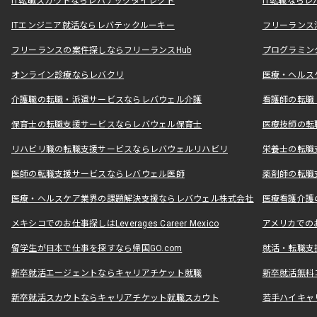
IT転職スカウトならレバテックダイレクト
IT転職なら
ITエンジニア就活ならレバテックルーキー
フリーランス
フリーランスの案件探しならフリーランスHub
プログラミン
オンライン診療ならレバクリ
医療・ヘルス
介護職の転職・派遣サービスならレバウェル介護
看護師の転職
保育士の転職支援サービスならレバウェル保育士
医療技師の転
リハビリ職の転職支援サービスならレバウェルリハビリ
栄養士の転職
医師の転職支援サービスならレバウェル医師
薬剤師の転職
医療・ヘルスケア業界の課題解決支援ならレバウェル株式会社
医療看護介護の
メキシコでのお仕事探しはLeverages Career Mexico
アメリカでのお仕事
留学生が日本で仕事を探すなら帰国GO.com
就活・転職支
新卒就活エージェントならキャリアチケット就職
新卒就活無料
新卒就活スカウトならキャリアチケット就職スカウト
若手ハイキャ