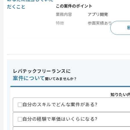
この案件のポイント
だくこと
業務内容
アプリ開発
特徴
参画実績あり , 長期プ
求めるスキル
スキル
・Kotlinを用いた開発経験4年以上
歓迎スキル
・Kotlin MultiPlatformを用いた開発経験
レバテックフリーランスに
・iOSの開発経験
案件について
聞いてみませんか？
スキルに不安がある方へ
上記に似た経験やスキルをお持ちであれば申
知りたい
自分のスキルでどんな案件がある?
自分の経験で単価はいくらになる?
精算条件
有
精算・お支払い
精算基準時間
140時間〜180時間