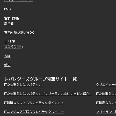
インフラエンジニア
PMO
案件特徴
高単価
実務経験が浅い方OK
エリア
東京都(23区)
大阪
愛知
レバレジーズグループ関連サイト一覧
ITの仕事探しはレバテック
クリエイター
ITの仕事探しはレバテック（フリーランス向けサービス紹介）
ITの仕事探
IT転職スカウトならレバテックダイレクト
IT転職なら
ITエンジニア就活ならレバテックルーキー
フリーランス