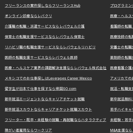
フリーランスの案件探しならフリーランスHub
プログラミン
オンライン診療ならレバクリ
医療・ヘルス
介護職の転職・派遣サービスならレバウェル介護
看護師の転職
保育士の転職支援サービスならレバウェル保育士
医療技師の転
リハビリ職の転職支援サービスならレバウェルリハビリ
栄養士の転職
医師の転職支援サービスならレバウェル医師
薬剤師の転職
医療・ヘルスケア業界の課題解決支援ならレバウェル株式会社
医療看護介護の
メキシコでのお仕事探しはLeverages Career Mexico
アメリカでのお仕事
留学生が日本で仕事を探すなら帰国GO.com
就活・転職支
新卒就活エージェントならキャリアチケット就職
新卒就活無料
新卒就活スカウトならキャリアチケット就職スカウト
若手ハイキャ
フリーター・既卒・未経験の就職・再就職ならハタラクティブ
未経験・若手
障がい者雇用ならワークリア
M&A支援な