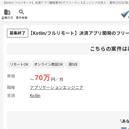
【Kotlin/フルリモート】決済アプリ開発案件| ITフリーランスエンジニアの求人・案件(2026/08/
企業の方
案件検索
【Kotlin/フルリモート】決済アプリ開発のフ
募集終了
こちらの案件は
リモートOK
オンライン商談OK
週5日
単価
70
万
〜
円／月
職種
アプリケーションエンジニア
言語
Kotlin
あ