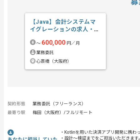
募
【Java】会計システムマ
イグレーションの求人・案
件
600,000
〜
円／月
業務委託
心斎橋（大阪府）
契約形態
業務委託（フリーランス）
最寄り駅
梅田（大阪府）/フルリモート
・Kotlinを用いた決済アプリ開発に携
・設計～検証までをご担当いただきます
あなたに担当していた