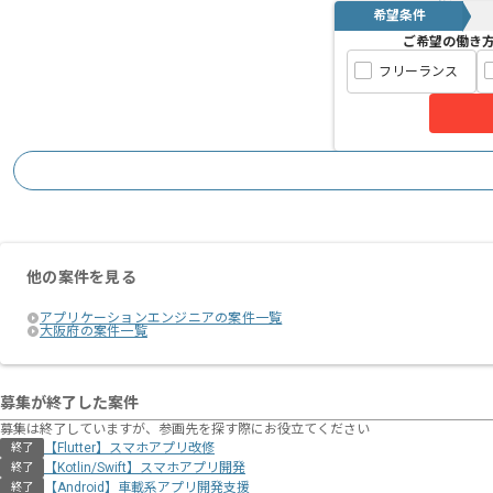
希望条件
ご希望の働き
フリーランス
他の案件を見る
アプリケーションエンジニアの案件一覧
大阪府の案件一覧
募集が終了した案件
募集は終了していますが、参画先を探す際にお役立てください
【Flutter】スマホアプリ改修
終了
【Kotlin/Swift】スマホアプリ開発
終了
【Android】車載系アプリ開発支援
終了