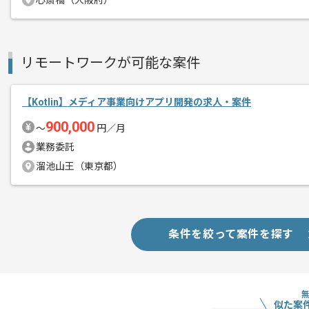
心斎橋（大阪府）
リモートワークが可能な案件
【Kotlin】メディア事業向けアプリ開発の求人・案件
900,000
〜
円／月
業務委託
溜池山王（東京都）
条件を絞って案件を探す
似た案