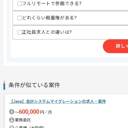
フルリモートで参画できる?
支払いサイト
15日
どれくらい裁量権がある?
商談回数
2回
正社員求人との違いは?
その他募集要項
募集人数
1人
詳し
作業開始日
2023/12/01
フルリモートを想定しております。
エージェントからのコ
メント
条件が似ている案件
レバテックでの実績がある企業の案件で
複数案件を保有している企業ですので、
【Java】会計システムマイグレーションの求人・案件
ご経験と実績に応じてスライド案件のご
600,000
新しいアイディアや技術を積極的に導入
〜
円／月
経験豊富なエンジニアと成長が出来る環
業務委託
スキルアップされたい方、長期的に参画