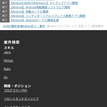
【Android/Swift/Objective-C】ネイティブアプリ開発
終了
【Android】Android車載機器ソフトウェア開発
終了
【Android】車載カーナビ開発
終了
【Android】ハンディターミナルリプレイス業務アプリ開発
終了
【Android】Androidカーナビ開発支援
終了
HOME
案件検索
Kotlin求人・案件
【Kotlin/フルリモート】決済アプリ開発案件
案件検索
スキル
Java
Python
Ruby
Go
職種・ポジション
プログラマー(PG)
フロントエンドエンジニア