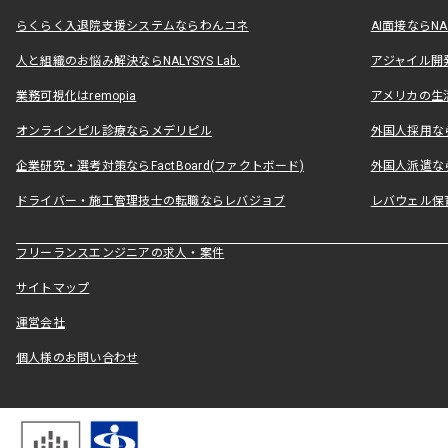
らくらく入退院支援システムならわんコネ
AI面接ならNAL
人と組織のお悩み解決ならNALYSYS Lab.
アジャイル開発なら
業務可視化はremopia
アメリカの生活
オンラインピル診療ならメデリピル
外国人採用ならLe
企業研究・選考対策ならFactBoard(ファクトボード)
外国人派遣なら
ドライバー・施工管理技士の転職ならレバジョブ
レバウェル保
フリーランスエンジニアの求人・案件
サイトマップ
運営会社
個人様のお問い合わせ