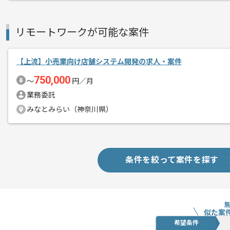
リモートワークが可能な案件
【上流】小売業向け店舗システム開発の求人・案件
750,000
〜
円／月
業務委託
みなとみらい（神奈川県）
条件を絞って案件を探す
似た案
希望条件