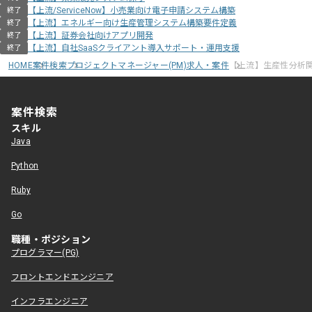
【上流/ServiceNow】小売業向け電子申請システム構築
終了
【上流】エネルギー向け生産管理システム構築要件定義
終了
【上流】証券会社向けアプリ開発
終了
【上流】自社SaaSクライアント導入サポート・運用支援
終了
HOME
案件検索
プロジェクトマネージャー(PM)求人・案件
【上流】生産性分析
案件検索
スキル
Java
Python
Ruby
Go
職種・ポジション
プログラマー(PG)
フロントエンドエンジニア
インフラエンジニア