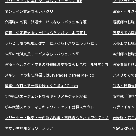
フリーランスの案件探しならフリーランスHub
プログラミン
オンライン診療ならレバクリ
医療・ヘルス
介護職の転職・派遣サービスならレバウェル介護
看護師の転職
保育士の転職支援サービスならレバウェル保育士
医療技師の転
リハビリ職の転職支援サービスならレバウェルリハビリ
栄養士の転職
医師の転職支援サービスならレバウェル医師
薬剤師の転職
医療・ヘルスケア業界の課題解決支援ならレバウェル株式会社
医療看護介護の
メキシコでのお仕事探しはLeverages Career Mexico
アメリカでのお仕事
留学生が日本で仕事を探すなら帰国GO.com
就活・転職支
新卒就活エージェントならキャリアチケット就職
新卒就活無料
新卒就活スカウトならキャリアチケット就職スカウト
若手ハイキャ
フリーター・既卒・未経験の就職・再就職ならハタラクティブ
未経験・若手
障がい者雇用ならワークリア
M&A支援な