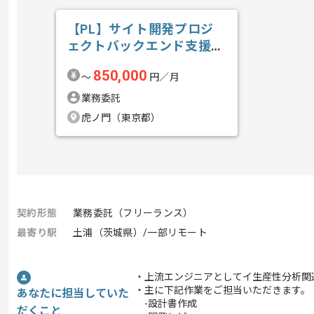
【PL】サイト開発プロジ
ェクトバックエンド支援の
求人・案件
850,000
〜
円／月
業務委託
虎ノ門（東京都）
契約形態
業務委託（フリーランス）
最寄り駅
土浦（茨城県）/一部リモート
・上流エンジニアとしてイ生産性分析関
・主に下記作業をご担当いただきます。
あなたに担当していた
-設計書作成
だくこと