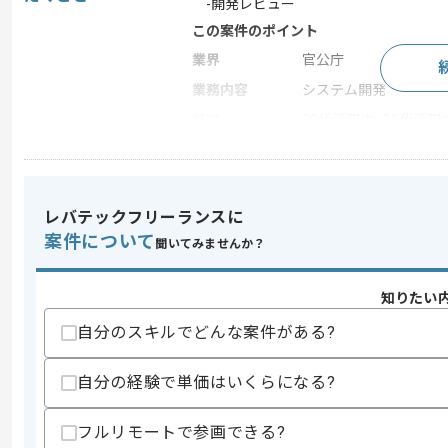
-開発レビュー
この案件のポイント
業界
官公庁
業務内容
システム開発
特徴
20代活躍中 , 30代活
求めるスキル
レバテックフリーランスに
スキル
・アジャイル開発経験(Scrum,DevOps,JIR
案件について
・上流開発経験
聞いてみませんか？
スキルに不安がある方へ
知りたい
上記に似た経験やスキルをお持ちであれば申
自分のスキルでどんな案件がある?
自分の経験で単価はいくらになる?
精算条件
有
精算・お支払い
精算基準時間
140時間〜180時間
フルリモートで参画できる?