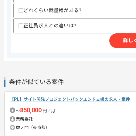
支払いサイト
15日
どれくらい裁量権がある?
正社員求人との違いは?
商談回数
1回
その他募集要項
募集人数
1人
詳し
作業開始日
2023/11/01
システム受託事業を展開している企業で
エージェントからのコ
条件が似ている案件
メント
生産性分析関連のアジャイル開発支援に
上流開発エンジニアのご経験を活かした
【PL】サイト開発プロジェクトバックエンド支援の求人・案件
850,000
〜
円／月
基本的には常駐での作業を見込んでいま
業務委託
虎ノ門（東京都）