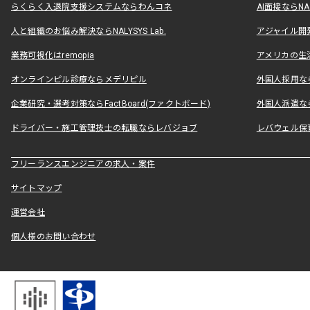
らくらく入退院支援システムならわんコネ
AI面接ならNAL
人と組織のお悩み解決ならNALYSYS Lab.
アジャイル開発なら
業務可視化はremopia
アメリカの生活
オンラインピル診療ならメデリピル
外国人採用ならLe
企業研究・選考対策ならFactBoard(ファクトボード)
外国人派遣なら
ドライバー・施工管理技士の転職ならレバジョブ
レバウェル保
フリーランスエンジニアの求人・案件
サイトマップ
運営会社
個人様のお問い合わせ