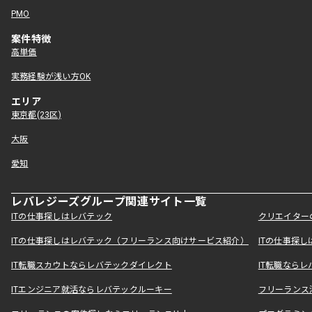
PMO
案件特徴
高単価
実務経験が浅い方OK
エリア
東京都(23区)
大阪
愛知
レバレジーズグループ関連サイト一覧
ITの仕事探しはレバテック
クリエイター
ITの仕事探しはレバテック（フリーランス向けサービス紹介）
ITの仕事探
IT転職スカウトならレバテックダイレクト
IT転職なら
ITエンジニア就活ならレバテックルーキー
フリーランス