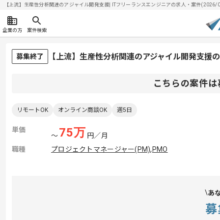
【上流】生産性分析関連のアジャイル開発支援| ITフリーランスエンジニアの求人・案件(2026/08
企業の方
案件検索
【上流】生産性分析関連のアジャイル開発支援
募集終了
こちらの案件は
リモートOK
オンライン商談OK
週5日
単価
75
万
〜
円／月
職種
プロジェクトマネージャー(PM)
,
PMO
あ
募