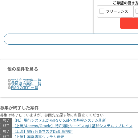
ご希望の働き
フリーランス
他の案件を見る
官公庁の案件一覧
茨城県の案件一覧
PMOの案件一覧
募集が終了した案件
募集は終了していますが、参画先を探す際にお役立てください
【PL】現行システムからIFS Cloudへの基幹システム刷新
終了
【上流/Access/Oracle】特許知財サービス向け基幹システムリプレイス
終了
【上流】銀行会員マスタDB処理検討
終了
【上流】楽楽販売システム保守
終了