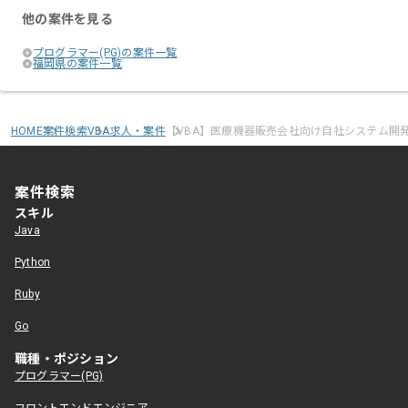
他の案件を見る
プログラマー(PG)の案件一覧
福岡県の案件一覧
HOME
案件検索
VBA求人・案件
【VBA】医療機器販売会社向け自社システム開
案件検索
スキル
Java
Python
Ruby
Go
職種・ポジション
プログラマー(PG)