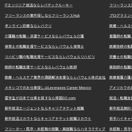
ITエンジニア就活ならレバテックルーキー
フリーランス
フリーランスの案件探しならフリーランスHub
プログラミン
オンライン診療ならレバクリ
医療・ヘルス
介護職の転職・派遣サービスならレバウェル介護
看護師の転職
保育士の転職支援サービスならレバウェル保育士
医療技師の転
リハビリ職の転職支援サービスならレバウェルリハビリ
栄養士の転職
医師の転職支援サービスならレバウェル医師
薬剤師の転職
医療・ヘルスケア業界の課題解決支援ならレバウェル株式会社
医療看護介護の
メキシコでのお仕事探しはLeverages Career Mexico
アメリカでのお仕事
留学生が日本で仕事を探すなら帰国GO.com
就活・転職支
新卒就活エージェントならキャリアチケット就職
新卒就活無料
新卒就活スカウトならキャリアチケット就職スカウト
若手ハイキャ
フリーター・既卒・未経験の就職・再就職ならハタラクティブ
未経験・若手