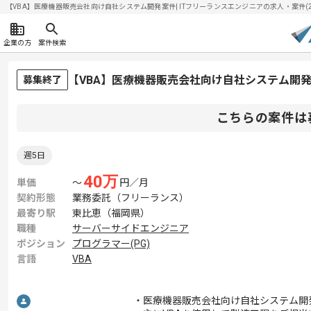
【VBA】医療機器販売会社向け自社システム開発案件| ITフリーランスエンジニアの求人・案件(202
企業の方
案件検索
【VBA】医療機器販売会社向け自社システム開
募集終了
こちらの案件は
週5日
40
万
単価
〜
円／月
契約形態
業務委託（フリーランス）
最寄り駅
東比恵（福岡県）
職種
サーバーサイドエンジニア
ポジション
プログラマー(PG)
言語
VBA
・医療機器販売会社向け自社システム開