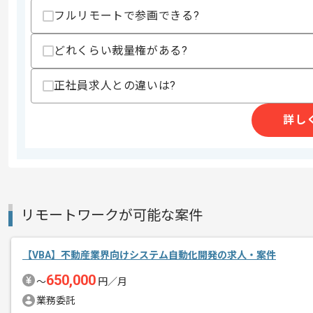
フルリモートで参画できる?
レバテックでの実績がある企業の案件で
エージェントからのコ
どれくらい裁量権がある?
メント
基本的には常駐での作業を予定しており
正社員求人との違いは?
VBAのスキルを伸ばしていきたい方に
詳し
リモートワークが可能な案件
【VBA】不動産業界向けシステム自動化開発の求人・案件
650,000
〜
円／月
業務委託