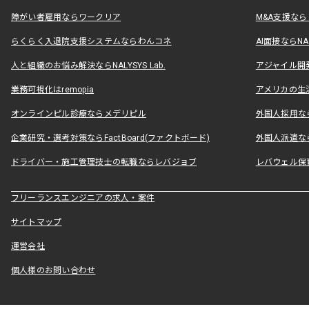
障がい者雇用ならワークリア
M&A支援な
らくらく入退院支援システムならわんコネ
AI面接ならNAL
人と組織のお悩み解決ならNALYSYS Lab.
アジャイル開発なら
業務可視化はremopia
アメリカの生活
オンラインピル診療ならメデリピル
外国人採用ならLe
企業研究・選考対策ならFactBoard(ファクトボード)
外国人派遣なら
ドライバー・施工管理技士の転職ならレバジョブ
レバウェル保
フリーランスエンジニアの求人・案件
サイトマップ
運営会社
個人様のお問い合わせ