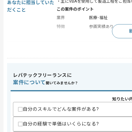
・主にVBAを使用して製造工程をご担
あなたに担当していた
この案件のポイント
だくこと
業界
医療･福祉
特徴
参画実績あり
求めるスキル
スキル
・VBAの開発経験2年以上
スキルに不安がある方へ
レバテックフリーランスに
上記に似た経験やスキルをお持ちであれば申
案件について
聞いてみませんか？
知りたい
商談回数
1回
その他募集要項
自分のスキルでどんな案件がある?
募集人数
1人
作業開始日
2023/11/14
自分の経験で単価はいくらになる?