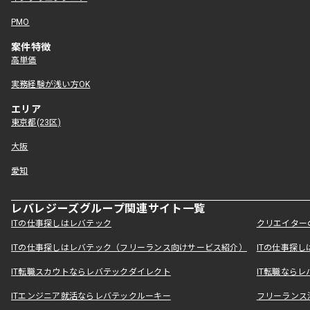
PMO
案件特徴
高単価
実務経験が浅い方OK
エリア
東京都(23区)
大阪
愛知
レバレジーズグループ関連サイト一覧
ITの仕事探しはレバテック
クリエイター
ITの仕事探しはレバテック（フリーランス向けサービス紹介）
ITの仕事探
IT転職スカウトならレバテックダイレクト
IT転職なら
ITエンジニア就活ならレバテックルーキー
フリーランス