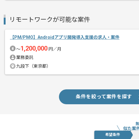
リモートワークが可能な案件
【PM/PMO】Androidアプリ開発導入支援の求人・案件
1,200,000
〜
円／月
業務委託
九段下（東京都）
条件を絞って案件を探す
似た案
希望条件