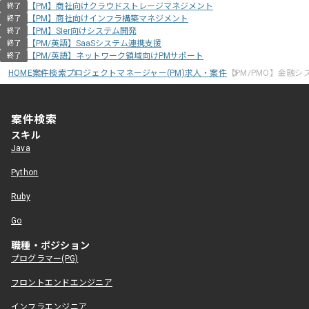
【PM】商社向けクラウドストレージマネジメント
終了
【PM】商社向けインフラ構築マネジメント
終了
【PM】SIer向けシステム開発
終了
【PM/英語】SaaSシステム連携支援
終了
【PM/英語】ネットワーク領域向けPMサポート
終了
HOME
案件検索
プロジェクトマネージャー(PM)求人・案件
【PM/PMO】金融
案件検索
スキル
Java
Python
Ruby
Go
職種・ポジション
プログラマー(PG)
フロントエンドエンジニア
インフラエンジニア