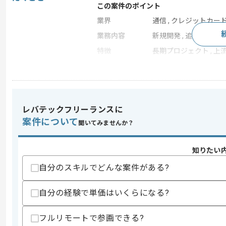
この案件のポイント
業界
通信 , クレジットカー
業務内容
新規開発 , 追加開発
特徴
長期プロジェクト , 上
求めるスキル
スキル
・PM,PMO経験
レバテックフリーランスに
・Word、PowerPoint、Excelによる
案件について
・銀行または証券業界の知見
聞いてみませんか？
歓迎スキル
知りたい
・エンジニアとして金融システム開発経
・銀行、証券会社での勤務経験
自分のスキルでどんな案件がある?
・モバイルアプリ関連プロジェクト参画
スキルに不安がある方へ
自分の経験で単価はいくらになる?
上記に似た経験やスキルをお持ちであれば申
フルリモートで参画できる?