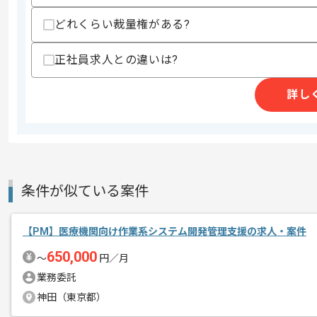
どれくらい裁量権がある?
商談回数
2回
その他募集要項
募集人数
1人
正社員求人との違いは?
作業開始日
2023/11/29
詳し
金融系案件におけるPM/PMOの経験を
エージェントからのコ
複数案件を保有している企業ですので、
メント
ご経験と実績に応じてスライド案件のご
条件が似ている案件
新しいアイディアや技術を積極的に導入
経験豊富なエンジニアと成長が出来る環
スキルアップされたい方、長期的に参画
【PM】医療機関向け作業系システム開発管理支援の求人・案件
650,000
〜
円／月
業務委託
神田（東京都）