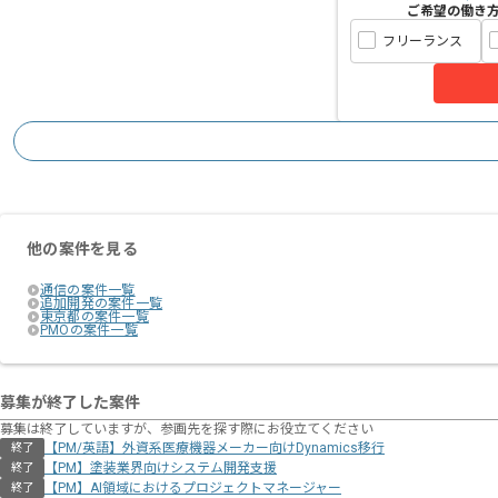
ご希望の働き
フリーランス
他の案件を見る
通信の案件一覧
追加開発の案件一覧
東京都の案件一覧
PMOの案件一覧
募集が終了した案件
募集は終了していますが、参画先を探す際にお役立てください
【PM/英語】外資系医療機器メーカー向けDynamics移行
終了
【PM】塗装業界向けシステム開発支援
終了
【PM】AI領域におけるプロジェクトマネージャー
終了