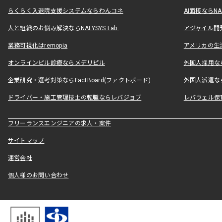
らくらく入退院支援システムならわんコネ
AI面接ならNAL
人と組織のお悩み解決ならNALYSYS Lab.
アジャイル開発なら
業務可視化はremopia
アメリカの生活
オンラインピル診療ならメデリピル
外国人採用ならLe
企業研究・選考対策ならFactBoard(ファクトボード)
外国人派遣なら
ドライバー・施工管理技士の転職ならレバジョブ
レバウェル保
フリーランスエンジニアの求人・案件
サイトマップ
運営会社
個人様のお問い合わせ