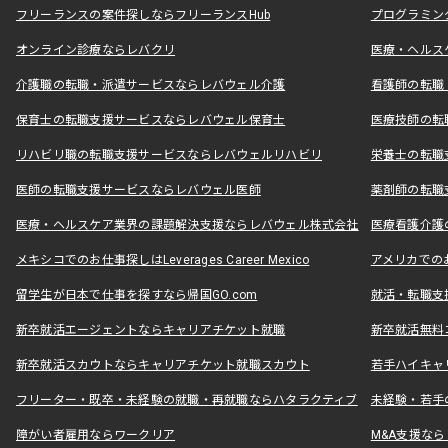
フリーランスの案件探しならフリーランスHub
プログラミン
オンライン診療ならレバクリ
医療・ヘルス
介護職の転職・派遣サービスならレバウェル介護
看護師の転職
保育士の転職支援サービスならレバウェル保育士
医療技師の転
リハビリ職の転職支援サービスならレバウェルリハビリ
栄養士の転職
医師の転職支援サービスならレバウェル医師
薬剤師の転職
医療・ヘルスケア業界の課題解決支援ならレバウェル株式会社
医療看護介護の
メキシコでのお仕事探しはLeverages Career Mexico
アメリカでのお仕事
留学生が日本で仕事を探すなら帰国GO.com
就活・転職支
新卒就活エージェントならキャリアチケット就職
新卒就活無料
新卒就活スカウトならキャリアチケット就職スカウト
若手ハイキャ
フリーター・既卒・未経験の就職・再就職ならハタラクティブ
未経験・若手
障がい者雇用ならワークリア
M&A支援な