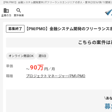
【PM/PMO】金融システム開発案件| ITフリーランスエンジニアの求人・案件(2026/08/10更新)
企業の方
案件検索
【PM/PMO】金融システム開発のフリーランス
募集終了
こちらの案件は
オンライン商談OK
週5日
単価
90
万
〜
円／月
職種
プロジェクトマネージャー(PM)
,
PMO
あ
募