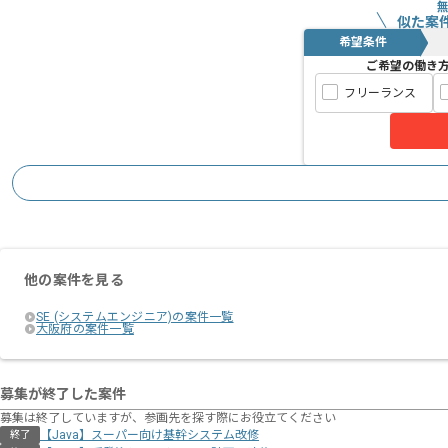
似た案
希望条件
ご希望の働き
フリーランス
他の案件を見る
SE (システムエンジニア)の案件一覧
大阪府の案件一覧
募集が終了した案件
募集は終了していますが、参画先を探す際にお役立てください
【Java】スーパー向け基幹システム改修
終了