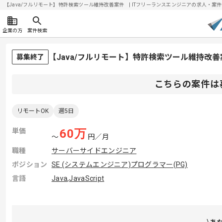
【Java/フルリモート】特許検索ツール維持改善案件 | ITフリーランスエンジニアの求人・案件(20
企業の方
案件検索
【Java/フルリモート】特許検索ツール維持改
募集終了
こちらの案件は
リモートOK
週5日
単価
60
万
〜
円／月
職種
サーバーサイドエンジニア
ポジション
SE (システムエンジニア)
プログラマー(PG)
言語
Java
,
JavaScript