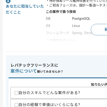
・特許検索ツール維持改善を行っていた
・ご担当フェーズは、設計～製造～テス
あなたに担当していた
この案件で扱う技術
だくこと
DB
PostgreSQL
OS
Linux
フレームワーク
Spring , Struts , Vue.js
この案件のポイント
特徴
参画実績あり , 長期プ
レバテックフリーランスに
求めるスキル
案件について
スキル
聞いてみませんか？
・下記を用いた開発ご経験
‐Java(Struts、Spring)
‐JavaScript
知りたい
‐PostgreSQL
‐Linux
自分のスキルでどんな案件がある?
歓迎スキル
自分の経験で単価はいくらになる?
・Vue.js のご経験