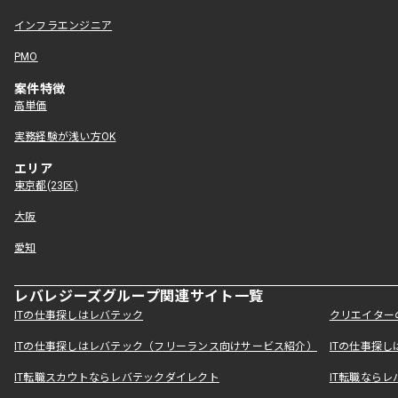
インフラエンジニア
PMO
案件特徴
高単価
実務経験が浅い方OK
エリア
東京都(23区)
大阪
愛知
レバレジーズグループ関連サイト一覧
ITの仕事探しはレバテック
クリエイター
ITの仕事探しはレバテック（フリーランス向けサービス紹介）
ITの仕事探
IT転職スカウトならレバテックダイレクト
IT転職なら