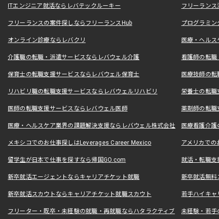
ITエンジニア就活ならレバテックルーキー
フリーランス
フリーランスの案件探しならフリーランスHub
プログラミン
オンライン診療ならレバクリ
医療・ヘルス
介護職の転職・派遣サービスならレバウェル介護
看護師の転職
保育士の転職支援サービスならレバウェル保育士
医療技師の転
リハビリ職の転職支援サービスならレバウェルリハビリ
栄養士の転職
医師の転職支援サービスならレバウェル医師
薬剤師の転職
医療・ヘルスケア業界の課題解決支援ならレバウェル株式会社
医療看護介護の
メキシコでのお仕事探しはLeverages Career Mexico
アメリカでのお仕事
留学生が日本で仕事を探すなら帰国GO.com
就活・転職支
新卒就活エージェントならキャリアチケット就職
新卒就活無料
新卒就活スカウトならキャリアチケット就職スカウト
若手ハイキャ
フリーター・既卒・未経験の就職・再就職ならハタラクティブ
未経験・若手