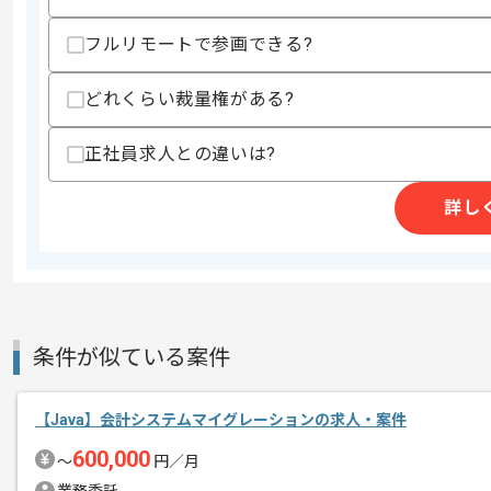
スキルに不安がある方へ
フルリモートで参画できる?
上記に似た経験やスキルをお持ちであれば申
どれくらい裁量権がある?
精算条件
有
正社員求人との違いは?
精算・お支払い
精算基準時間
140時間〜180時間
詳し
支払いサイト
15日
商談回数
1回
その他募集要項
募集人数
1人
条件が似ている案件
作業開始日
2023/12/08
【Java】会計システムマイグレーションの求人・案件
600,000
〜
円／月
初日からフルリモートを想定しておりま
エージェントからのコ