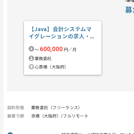
あ
募
【Java】会計システムマ
イグレーションの求人・案
件
600,000
〜
円／月
業務委託
心斎橋（大阪府）
契約形態
業務委託（フリーランス）
最寄り駅
京橋（大阪府）/フルリモート