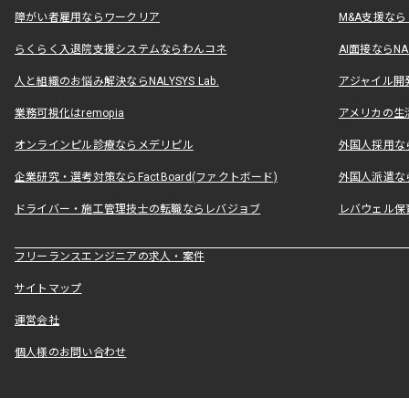
障がい者雇用ならワークリア
M&A支援な
らくらく入退院支援システムならわんコネ
AI面接ならNAL
人と組織のお悩み解決ならNALYSYS Lab.
アジャイル開発なら
業務可視化はremopia
アメリカの生活
オンラインピル診療ならメデリピル
外国人採用ならLe
企業研究・選考対策ならFactBoard(ファクトボード)
外国人派遣なら
ドライバー・施工管理技士の転職ならレバジョブ
レバウェル保
フリーランスエンジニアの求人・案件
サイトマップ
運営会社
個人様のお問い合わせ