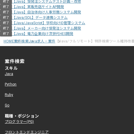
【Java】受発注システムテスト計画・改修
終了
【Java】某販売店サイトAP開発
終了
【Java】自治体向け人事労務システム開発
終了
【Java/SQL】データ連携システム
終了
【Java/JavaScript】学校向けID管理システム
終了
【Java】メーカー向け受発注システム開発
終了
【Java】電力企業向け次世代HES開発
終了
HOME
案件検索
Java求人・案件
【Java/フルリモート】特許検索ツール維持
案件検索
スキル
Java
Python
Ruby
Go
職種・ポジション
プログラマー(PG)
フロントエンドエンジニア