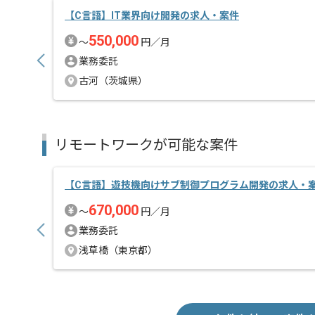
【C言語】IT業界向け開発の求人・案件
550,000
〜
円／月
業務委託
古河（茨城県）
リモートワークが可能な案件
【C言語】遊技機向けサブ制御プログラム開発の求人・
670,000
〜
円／月
業務委託
浅草橋（東京都）