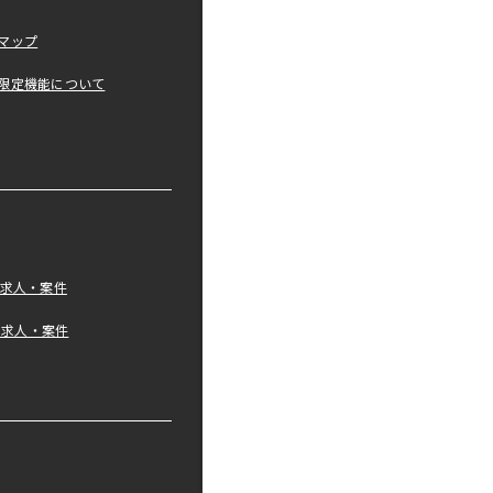
マップ
限定機能について
の求人・案件
tの求人・案件