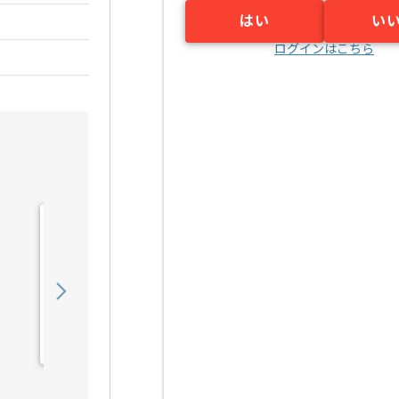
はい
い
ログインはこちら
【C言語】パワーエレクト
ロニクス開発の求人・案件
600,000
〜
円／月
業務委託
御茶ノ水（東京都）