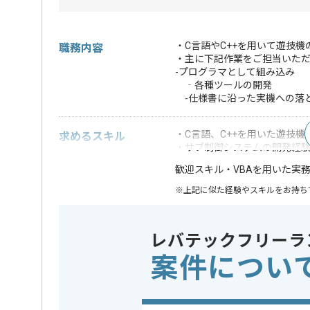
・C言語やC++を用いて遊技
職務内容
・主に下記作業をご担当いた
-プログラマとして組み込み
‐各種ツールの開発
-仕様書に沿った実機への落
・C言語、C++を用いた遊技機
求めるスキル
・サブ制御システムの開発経
・VBAを用いた実
歓迎スキル
※上記に似た経験やスキルをお持ち
業務内容
新規開発
この案件のポイント
レバテックフリーラ
特徴
急募 , ゲ
案件につい
精算条件
有
精算・お支払い
精算基準時間
140時間