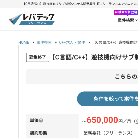
【C言語/C++】遊技機向けサブ制御システム開発案件| ITフリーランスエンジニアの求人・
AI検索が新登場
案件検索
HOME
案件検索
C++求人・案件
【C言語/C++】遊技機向
【C言語/C++】遊技機向けサ
募集終了
こちらの
条件を絞って案件
650,000
単価
〜
円／月
（
契約形態
業務委託（フリーランス）