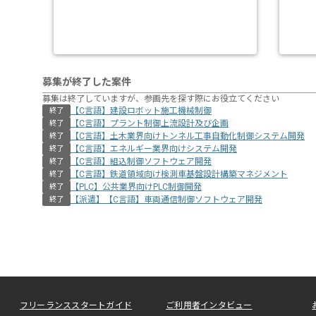
募集が終了した案件
募集は終了していますが、参画先を探す際にお役立てください
【C言語】建設ロボット施工機械制御
終了
【C言語】プラント制御上流設計及び企画
終了
【C言語】土木業界向けトンネル工事自動化制御システム開発
終了
【C言語】エネルギー業界向けシステム開発
終了
【C言語】組込制御ソフトウェア開発
終了
【C言語】鉄道領域向け検測車基盤設計構築マネジメント
終了
【PLC】公共業界向けPLC制御開発
終了
【派遣】【C言語】車両通信制御ソフトウェア開発
終了
フリーランススタートガイド
ご利用者インタビュー