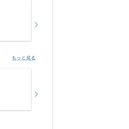
【C言語】パワーエレクトロニクス開発の求人
600,000
〜
円／月
業務委託
御茶ノ水（東京都）
もっと見る
【C言語/C++】ハードウェア向けアプリケー
750,000
〜
円／月
業務委託
若葉（埼玉県）