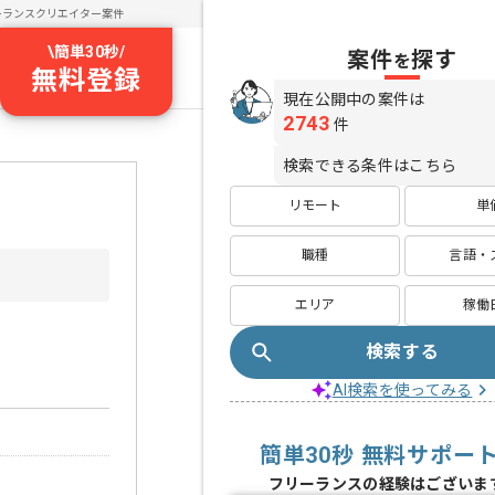
ーランスクリエイター案件
\
簡単30秒
/
案件
探す
を
無料登録
現在公開中の案件は
2743
件
検索できる条件はこちら
リモート
単
職種
言語・
エリア
稼働
検索する
AI検索を使ってみる
簡単30秒 無料サポー
フリーランスの経験はございま