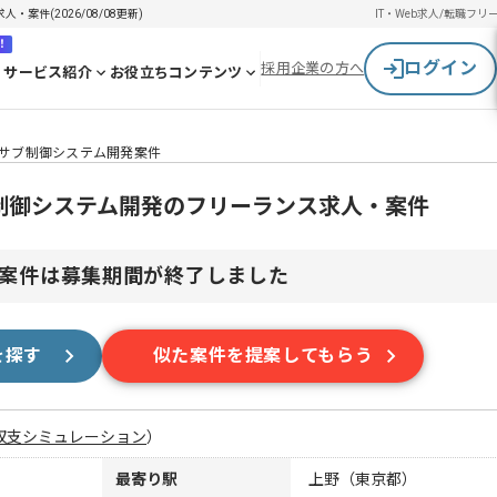
案件(2026/08/08更新)
IT・Web求人/転職
フリ
！
ログイン
採用企業の方へ
サービス紹介
お役立ちコンテンツ
けサブ制御システム開発案件
ブ制御システム開発のフリーランス求人・案件
案件は募集期間が終了しました
を探す
似た案件を提案してもらう
収支シミュレーション
）
最寄り駅
上野（東京都）