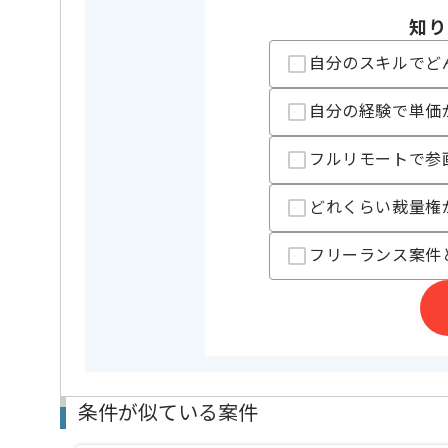
支払いサイト
15日
知り
自分のスキルでど
担当者より
自分の経験で単価
遊技機開発事業を展開しており、今勢いのある企業で
新しいアイディアや技術を積極的に導入し、
フルリモートで参
経験豊富なエンジニアと成長が出来る環境でございま
実機を見ながらの開発になりますので常駐していただ
どれくらい裁量権
メーカーからの直案件となるので、自由なクリエイテ
ただ作業をこなすのではなく0→1の制作をされたい方
フリーランス案件
条件が似ている案件