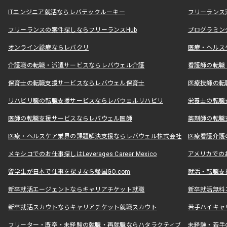
ITエンジニア就活ならレバテックルーキー
フリーランス
フリーランスの案件探しならフリーランスHub
プログラミン
オンライン診療ならレバクリ
医療・ヘルス
介護職の転職・派遣サービスならレバウェル介護
看護師の転職
保育士の転職支援サービスならレバウェル保育士
医療技師の転
リハビリ職の転職支援サービスならレバウェルリハビリ
栄養士の転職
医師の転職支援サービスならレバウェル医師
薬剤師の転職
医療・ヘルスケア業界の課題解決支援ならレバウェル株式会社
医療看護介護の
メキシコでのお仕事探しはLeverages Career Mexico
アメリカでのお仕事
留学生が日本で仕事を探すなら帰国GO.com
就活・転職支
新卒就活エージェントならキャリアチケット就職
新卒就活無料
新卒就活スカウトならキャリアチケット就職スカウト
若手ハイキャ
フリーター・既卒・未経験の就職・再就職ならハタラクティブ
未経験・若手