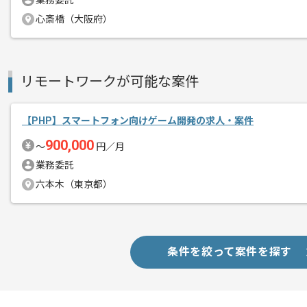
業務委託
作業開始日
2024/02/01
心斎橋（大阪府）
週2日～3日ほどリモートでの作業を想
エージェントからのコ
※リモート頻度は習熟度や状況に応じ
リモートワークが可能な案件
メント
これまでのご経験を活かしてご活躍いた
【PHP】スマートフォン向けゲーム開発の求人・案件
900,000
〜
円／月
業務委託
六本木（東京都）
条件を絞って案件を探す