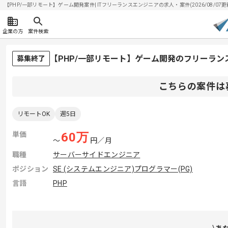
【PHP/一部リモート】ゲーム開発案件| ITフリーランスエンジニアの求人・案件(2026/08/07更
企業の方
案件検索
【PHP/一部リモート】ゲーム開発のフリーラン
募集終了
こちらの案件は
リモートOK
週5日
単価
60
万
〜
円／月
職種
サーバーサイドエンジニア
ポジション
SE (システムエンジニア)
プログラマー(PG)
言語
PHP