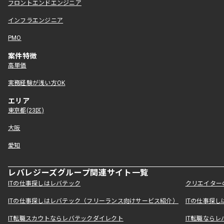
フロントエンドエンジニア
インフラエンジニア
PMO
案件特徴
高単価
実務経験が浅い方OK
エリア
東京都(23区)
大阪
愛知
レバレジーズグループ関連サイト一覧
ITの仕事探しはレバテック
クリエイター
ITの仕事探しはレバテック（フリーランス向けサービス紹介）
ITの仕事探
IT転職スカウトならレバテックダイレクト
IT転職なら