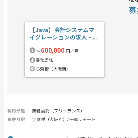
あ
募
【Java】会計システムマ
イグレーションの求人・案
件
600,000
〜
円／月
業務委託
心斎橋（大阪府）
契約形態
業務委託（フリーランス）
最寄り駅
淀屋橋（大阪府）/一部リモート