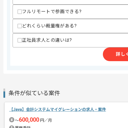
歓迎スキル
フルリモートで参画できる?
・ゲーム開発、運用経験
・大規模Webアプリケーションの開発、
どれくらい裁量権がある?
・サーバー構築経験
スキルに不安がある方へ
正社員求人との違いは?
上記に似た経験やスキルをお持ちであれば申
詳し
精算条件
有
精算・お支払い
精算基準時間
140時間〜180時間
支払いサイト
15日
条件が似ている案件
【Java】会計システムマイグレーションの求人・案件
商談回数
1回
その他募集要項
600,000
募集人数
1人
〜
円／月