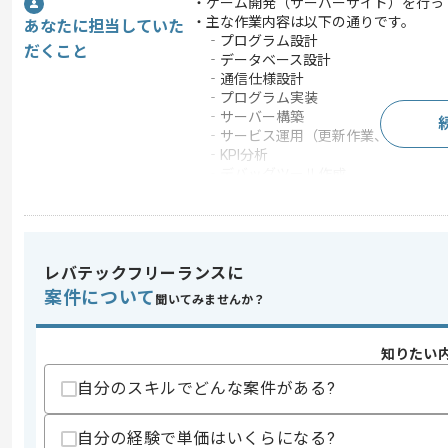
・ゲーム開発（サーバーサイド）を行っ
・主な作業内容は以下の通りです。
あなたに担当していた
‐プログラム設計
だくこと
‐データベース設計
‐通信仕様設計
‐プログラム実装
‐サーバー構築
‐サービス運用（更新作業、障害対応
‐KPI分析
‐デバッグツール作成
この案件で扱う技術
DB
SQL Server , MySQL , O
この案件のポイント
レバテックフリーランスに
業務内容
ゲーム開発
案件について
聞いてみませんか？
特徴
参画実績あり , 長期プ
知りたい
自分のスキルでどんな案件がある?
求めるスキル
スキル
・PHPを用いたサーバサイドプログラミ
自分の経験で単価はいくらになる?
・MySQLをはじめとするデータベース