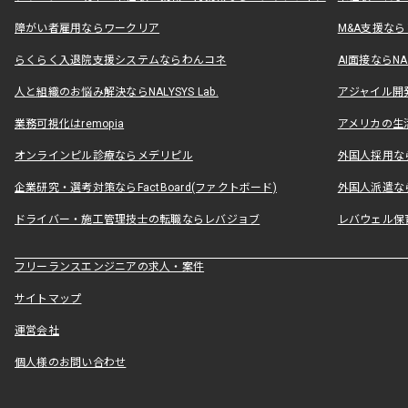
障がい者雇用ならワークリア
M&A支援な
らくらく入退院支援システムならわんコネ
AI面接ならNAL
人と組織のお悩み解決ならNALYSYS Lab.
アジャイル開発なら
業務可視化はremopia
アメリカの生活
オンラインピル診療ならメデリピル
外国人採用ならLe
企業研究・選考対策ならFactBoard(ファクトボード)
外国人派遣なら
ドライバー・施工管理技士の転職ならレバジョブ
レバウェル保
フリーランスエンジニアの求人・案件
サイトマップ
運営会社
個人様のお問い合わせ