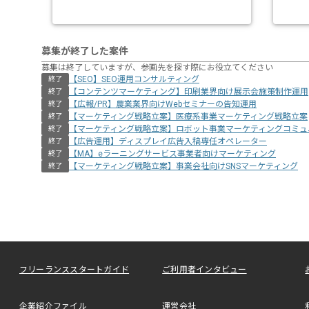
募集が終了した案件
募集は終了していますが、参画先を探す際にお役立てください
【SEO】SEO運用コンサルティング
終了
【コンテンツマーケティング】印刷業界向け展示会施策制作運用
終了
【広報/PR】農業業界向けWebセミナーの告知運用
終了
【マーケティング戦略立案】医療系事業マーケティング戦略立案
終了
【マーケティング戦略立案】ロボット事業マーケティングコミュ
終了
【広告運用】ディスプレイ広告入稿専任オペレーター
終了
【MA】eラーニングサービス事業者向けマーケティング
終了
【マーケティング戦略立案】事業会社向けSNSマーケティング
終了
フリーランススタートガイド
ご利用者インタビュー
企業紹介ファイル
運営会社