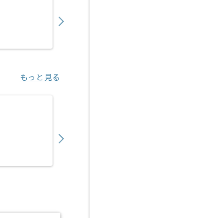
850,000
〜
円／月
業務委託
明治神宮前〈原宿〉（東京都）
もっと見る
【マーケティング戦略立案】事業会社向けEC
850,000
〜
円／月
業務委託
海浜幕張（千葉県）