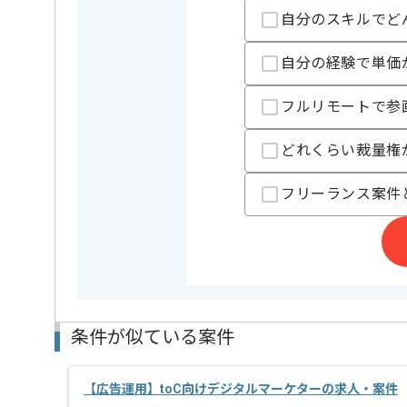
担当者より
自分のスキルでど
レバテックでの実績がある企業の案件でございます。
自分の経験で単価
アプリでの企画運用の経験を活かすことができます。
複数案件を保有している企業ですので、
ご経験と実績に応じてスライド案件のご提案も差し上
フルリモートで参
新しいアイディアや技術を積極的に導入し、
経験豊富なエンジニアと成長が出来る環境でございま
どれくらい裁量権
スキルアップされたい方、長期的に参画されたい方に
基本的には一部リモート作業を見込んでおります。
フリーランス案件
条件が似ている案件
【広告運用】toC向けデジタルマーケターの求人・案件