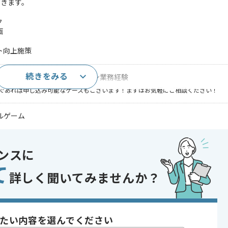
だきます。
ク
画
ト向上施策
続きをみる
ロモーション及びディレクション業務経験
であれば申し込み可能なケースもございます！まずはお気軽にご相談ください！
ルゲーム
発
 , 20代活躍中 , 30代活躍中 , 長期プロジェクト , 40代活躍中 , BtoB向け 
ンスに
て
詳しく聞いてみませんか？
〜180時間
たい内容を選んでください