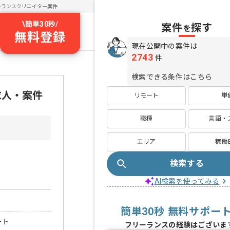
ーランスクリエイター案件
\
簡単30秒
/
案件
探す
を
無料登録
現在公開中の案件は
2743
件
検索できる条件はこちら
求人・案件
リモート
単
職種
言語・
エリア
稼働
検索する
AI検索を使ってみる
簡単30秒 無料サポー
ート
フリーランスの経験はございま