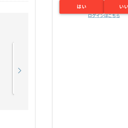
はい
い
ログインはこちら
【マーケティング戦略立
案】セレモニー業界向けマ
ーケティング支...の求人・
850,000
〜
円／月
案件
業務委託
明治神宮前〈原宿〉（東京都）