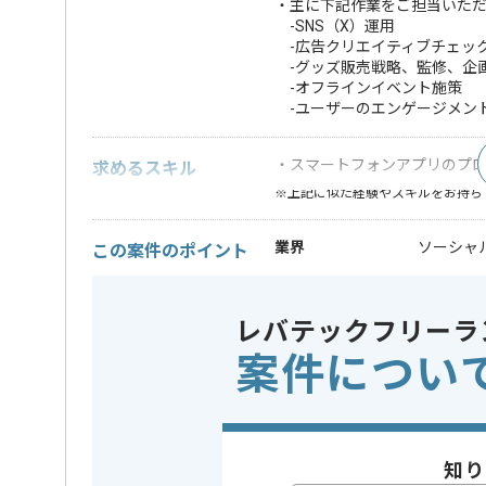
・主に下記作業をご担当いた
-SNS（X）運用
-広告クリエイティブチェッ
-グッズ販売戦略、監修、企
-オフラインイベント施策
-ユーザーのエンゲージメン
・スマートフォンアプリのプ
求めるスキル
※上記に似た経験やスキルをお持ち
業界
ソーシャ
この案件のポイント
業務内容
アプリ開
特徴
参画実績あり
レバテックフリーラ
案件につい
精算条件
有
精算・お支払い
精算基準時間
140時間
支払いサイト
15日
知り