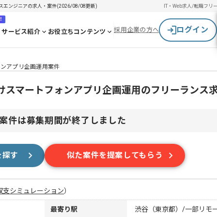
エンジニアの求人・案件(2026/08/08更新)
IT・Web求人/転職
フリ
！
ログイン
採用企業の方へ
サービス紹介
お役立ちコンテンツ
フォンアプリ企画運用案件
女性向けスマートフォンアプリ企画運用のフリーランス
案件は募集期間が終了しました
を探す
似た案件を提案してもらう
収支シミュレーション
）
最寄り駅
渋谷（東京都）/一部リモ