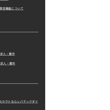
限定機能について
の求人・案件
tの求人・案件
職スカウトならレバテックダイ