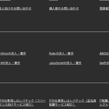
法人向けのお問い合わせ
個人様のお問い合わせ
登録者
Pythonの求人・案件
Rubyの求人・案件
AWS
C#の求人・案件
JavaScriptの求人・案件
Swif
ITの仕事探しはレバテック（フリー
ITの仕事探しはレバテック（正社員
IT転
ランス向けサービス紹介）
転職サービス紹介）
レクト