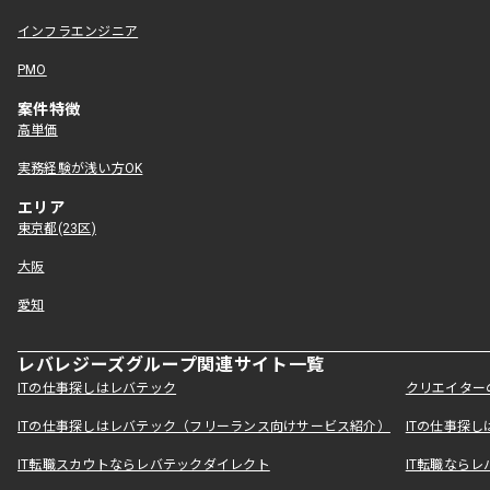
インフラエンジニア
PMO
案件特徴
高単価
実務経験が浅い方OK
エリア
東京都(23区)
大阪
愛知
レバレジーズグループ関連サイト一覧
ITの仕事探しはレバテック
クリエイター
ITの仕事探しはレバテック（フリーランス向けサービス紹介）
ITの仕事探
IT転職スカウトならレバテックダイレクト
IT転職なら