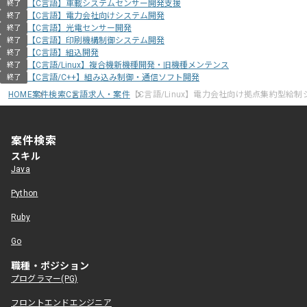
【C言語】車載システムセンサー開発支援
終了
【C言語】電力会社向けシステム開発
終了
【C言語】光電センサー開発
終了
【C言語】印刷機構制御システム開発
終了
【C言語】組込開発
終了
【C言語/Linux】複合機新機種開発・旧機種メンテンス
終了
【C言語/C++】組み込み制御・通信ソフト開発
終了
HOME
案件検索
C言語求人・案件
【C言語/Linux】電力会社向け拠点集約型給
案件検索
スキル
Java
Python
Ruby
Go
職種・ポジション
プログラマー(PG)
フロントエンドエンジニア