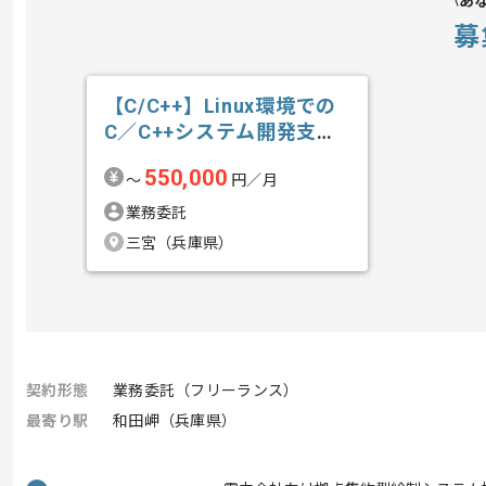
あ
募
【C/C++】Linux環境での
C／C++システム開発支援
の求人・案件
550,000
〜
円／月
業務委託
三宮（兵庫県）
契約形態
業務委託（フリーランス）
最寄り駅
和田岬（兵庫県）