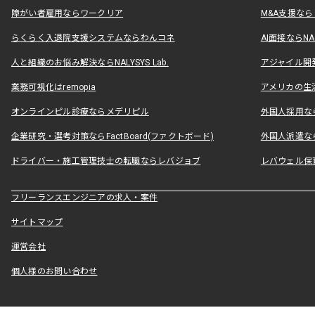
障がい者雇用ならワークリア
M&A支援な
らくらく入退院支援システムならわんコネ
AI面接ならNAL
人と組織のお悩み解決ならNALYSYS Lab.
アジャイル開発なら
業務可視化はremopia
アメリカの生活
オンラインピル診療ならメデリピル
外国人採用ならLe
企業研究・選考対策ならFactBoard(ファクトボード)
外国人派遣なら
ドライバー・施工管理技士の転職ならレバジョブ
レバウェル保
フリーランスエンジニアの求人・案件
サイトマップ
運営会社
個人様のお問い合わせ