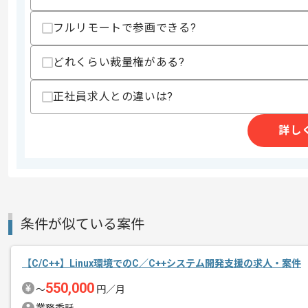
精算条件
有
フルリモートで参画できる?
精算・お支払い
精算基準時間
160時間〜180時間
支払いサイト
15日
どれくらい裁量権がある?
正社員求人との違いは?
商談回数
1回
その他募集要項
詳し
募集人数
3人
作業開始日
2024/02/01
週5日常駐での作業を想定しております
条件が似ている案件
エージェントからのコ
メント
これまでのご経験を活かしたい方におす
【C/C++】Linux環境でのC／C++システム開発支援の求人・案件
ぜひ一度、ご商談で雰囲気等掴んでいた
550,000
〜
円／月