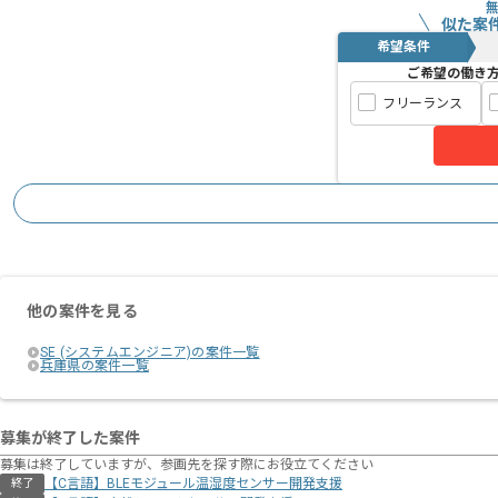
似た案
希望条件
ご希望の働き
フリーランス
他の案件を見る
SE (システムエンジニア)の案件一覧
兵庫県の案件一覧
募集が終了した案件
募集は終了していますが、参画先を探す際にお役立てください
【C言語】BLEモジュール温湿度センサー開発支援
終了