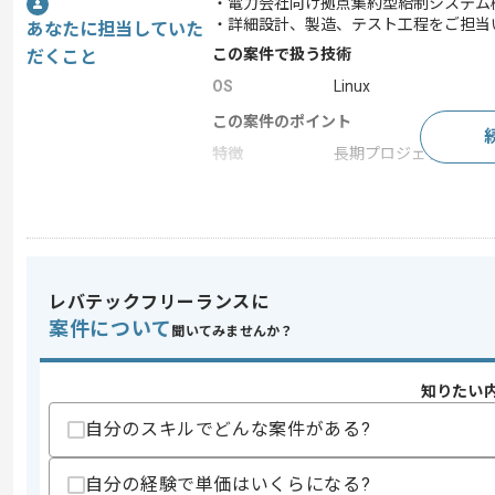
・電力会社向け拠点集約型給制システム
・詳細設計、製造、テスト工程をご担当
あなたに担当していた
この案件で扱う技術
だくこと
OS
Linux
この案件のポイント
特徴
長期プロジェクト
求めるスキル
スキル
・C言語、Linuxを用いた開発経験
レバテックフリーランスに
歓迎スキル
案件について
聞いてみませんか？
・viエディタ、Subversion、Coverit
・不具合に対するデバッグ、改修対応経
知りたい
スキルに不安がある方へ
上記に似た経験やスキルをお持ちであれば申
自分のスキルでどんな案件がある?
自分の経験で単価はいくらになる?