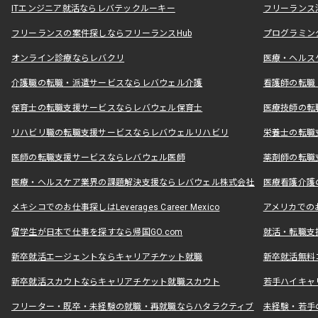
ITエンジニア就活ならレバテックルーキー
フリーランス
フリーランスの案件探しならフリーランスHub
プログラミン
オンライン診療ならレバクリ
医療・ヘルス
介護職の転職・派遣サービスならレバウェル介護
看護師の転職
保育士の転職支援サービスならレバウェル保育士
医療技師の転
リハビリ職の転職支援サービスならレバウェルリハビリ
栄養士の転職
医師の転職支援サービスならレバウェル医師
薬剤師の転職
医療・ヘルスケア業界の課題解決支援ならレバウェル株式会社
医療看護介護の
メキシコでのお仕事探しはLeverages Career Mexico
アメリカでのお仕事
留学生が日本で仕事を探すなら帰国GO.com
就活・転職支
新卒就活エージェントならキャリアチケット就職
新卒就活無料
新卒就活スカウトならキャリアチケット就職スカウト
若手ハイキャ
フリーター・既卒・未経験の就職・再就職ならハタラクティブ
未経験・若手