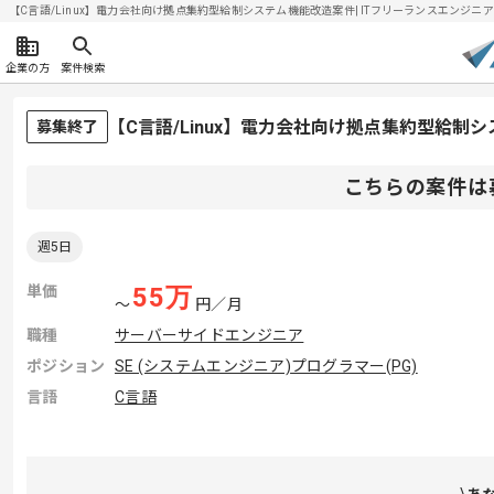
【C言語/Linux】電力会社向け拠点集約型給制システム機能改造案件| ITフリーランスエンジニアの求
企業の方
案件検索
【C言語/Linux】電力会社向け拠点集約型給
募集終了
こちらの案件は
週5日
単価
55
万
〜
円／月
職種
サーバーサイドエンジニア
ポジション
SE (システムエンジニア)
プログラマー(PG)
言語
C言語