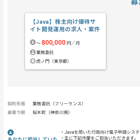
募
【Java】株主向け優待サ
イト開発運用の求人・案件
800,000
〜
円／月
業務委託
虎ノ門（東京都）
契約形態
業務委託（フリーランス）
最寄り駅
桜木町（神奈川県）
・Javaを用いた行政向け電子申請シス
・主に下記作業をご担当いただきます。
あなたに担当していた