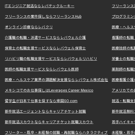
ITエンジニア就活ならレバテックルーキー
フリーランス
フリーランスの案件探しならフリーランスHub
プログラミン
オンライン診療ならレバクリ
医療・ヘルス
介護職の転職・派遣サービスならレバウェル介護
看護師の転職
保育士の転職支援サービスならレバウェル保育士
医療技師の転
リハビリ職の転職支援サービスならレバウェルリハビリ
栄養士の転職
医師の転職支援サービスならレバウェル医師
薬剤師の転職
医療・ヘルスケア業界の課題解決支援ならレバウェル株式会社
医療看護介護の
メキシコでのお仕事探しはLeverages Career Mexico
アメリカでのお仕事
留学生が日本で仕事を探すなら帰国GO.com
就活・転職支
新卒就活エージェントならキャリアチケット就職
新卒就活無料
新卒就活スカウトならキャリアチケット就職スカウト
若手ハイキャ
フリーター・既卒・未経験の就職・再就職ならハタラクティブ
未経験・若手