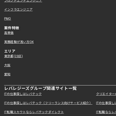
フロントエンドエンジニア
インフラエンジニア
PMO
案件特徴
高単価
実務経験が浅い方OK
エリア
東京都(23区)
大阪
愛知
レバレジーズグループ関連サイト一覧
ITの仕事探しはレバテック
クリエイター
ITの仕事探しはレバテック（フリーランス向けサービス紹介）
ITの仕事探
IT転職スカウトならレバテックダイレクト
IT転職なら