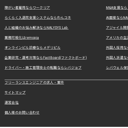
障がい者雇用ならワークリア
M&A支援な
らくらく入退院支援システムならわんコネ
AI面接ならNAL
人と組織のお悩み解決ならNALYSYS Lab.
アジャイル開発なら
業務可視化はremopia
アメリカの生活
オンラインピル診療ならメデリピル
外国人採用ならLe
企業研究・選考対策ならFactBoard(ファクトボード)
外国人派遣なら
ドライバー・施工管理技士の転職ならレバジョブ
レバウェル保
フリーランスエンジニアの求人・案件
サイトマップ
運営会社
個人様のお問い合わせ