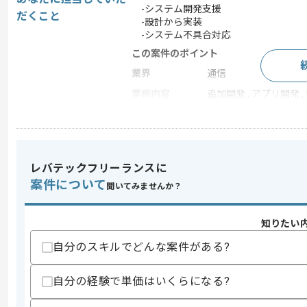
-システム開発支援
だくこと
-設計から実装
-システム不具合対応
この案件のポイント
業界
通信
業務内容
追加開発 , アプリ開発 
特徴
30代活躍中 , 長期プロ
レバテックフリーランスに
求めるスキル
スキル
案件について
・Javaを用いた開発経験（3年以上）
聞いてみませんか？
・Linux環境での開発経験（1年以上）
歓迎スキル
知りたい
・BOSを用いた実務経験
自分のスキルでどんな案件がある?
スキルに不安がある方へ
自分の経験で単価はいくらになる?
上記に似た経験やスキルをお持ちであれば申