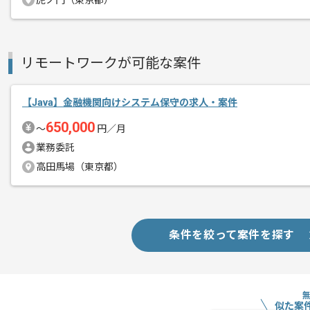
虎ノ門（東京都）
リモートワークが可能な案件
【Java】金融機関向けシステム保守の求人・案件
650,000
〜
円／月
業務委託
高田馬場（東京都）
条件を絞って案件を探す
似た案