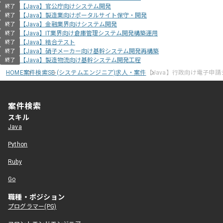
【Java】官公庁向けシステム開発
終了
【Java】製造業向けポータルサイト保守・開発
終了
【Java】金融業界向けシステム開発
終了
【Java】IT業界向け倉庫管理システム開発構築運用
終了
【Java】結合テスト
終了
【Java】硝子メーカー向け基幹システム開発再構築
終了
【Java】製造物流向け基幹システム開発工程
終了
HOME
案件検索
SE (システムエンジニア)求人・案件
【Java】行政向け電子申
案件検索
スキル
Java
Python
Ruby
Go
職種・ポジション
プログラマー(PG)