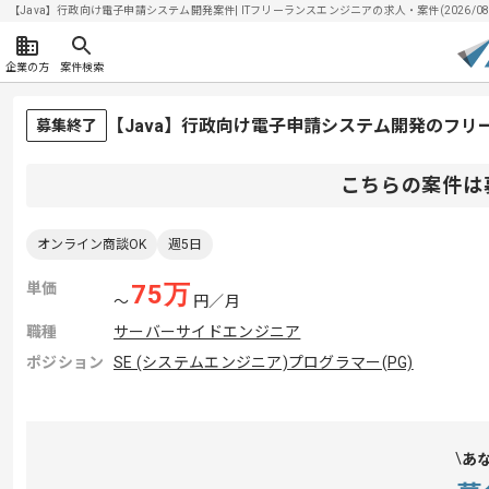
【Java】行政向け電子申請システム開発案件| ITフリーランスエンジニアの求人・案件(2026/08/
企業の方
案件検索
【Java】行政向け電子申請システム開発のフリ
募集終了
こちらの案件は
オンライン商談OK
週5日
単価
75
万
〜
円／月
職種
サーバーサイドエンジニア
ポジション
SE (システムエンジニア)
プログラマー(PG)
あ