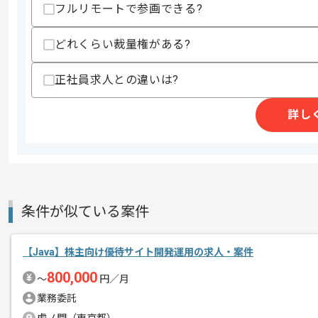
フルリモートで参画できる?
商談回数
2回
どれくらい裁量権がある?
その他募集要項
募集人数
1人
作業開始日
2024/02/01
正社員求人との違いは?
詳し
通信業界や行政など幅広い顧客むけシス
エージェントからのコ
行政向け電子申請システム開発案件に携
メント
Javaのご経験を活かしたい方にお勧め
条件が似ている案件
基本的には常駐での作業を見込んでおり
チームでの開発が得意な方にマッチしま
【Java】株主向け優待サイト開発運用の求人・案件
800,000
〜
円／月
業務委託