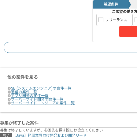
希望条件
ご希望の働き
フリーランス
他の案件を見る
SE (システムエンジニア)の案件一覧
通信の案件一覧
アプリ開発の案件一覧
サーバーサイド開発の案件一覧
サーバーサイドエンジニアの案件一覧
募集が終了した案件
募集は終了していますが、参画先を探す際にお役立てください
【Java】経理業界向け開発および開発リード
終了