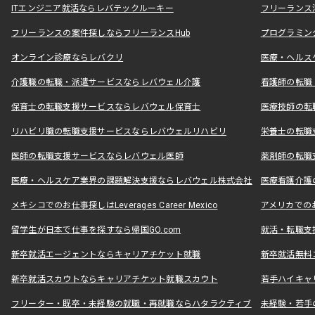
ITエンジニア就活ならレバテックルーキー
フリーランス
フリーランスの案件探しならフリーランスHub
プログラミン
オンライン診療ならレバクリ
医療・ヘルス
介護職の転職・派遣サービスならレバウェル介護
看護師の転職
保育士の転職支援サービスならレバウェル保育士
医療技師の転
リハビリ職の転職支援サービスならレバウェルリハビリ
栄養士の転職
医師の転職支援サービスならレバウェル医師
薬剤師の転職
医療・ヘルスケア業界の課題解決支援ならレバウェル株式会社
医療看護介護の
メキシコでのお仕事探しはLeverages Career Mexico
アメリカでのお仕事
留学生が日本で仕事を探すなら帰国GO.com
就活・転職支
新卒就活エージェントならキャリアチケット就職
新卒就活無料
新卒就活スカウトならキャリアチケット就職スカウト
若手ハイキャ
フリーター・既卒・未経験の就職・再就職ならハタラクティブ
未経験・若手