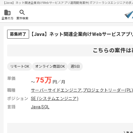
【Java】ネット関連企業向けWebサービスアプリ運用開発案件| ITフリーランスエンジニアの求人・案
企業の方
案件検索
【Java】ネット関連企業向けWebサービスア
募集終了
こちらの案件は
リモートOK
オンライン商談OK
週5日
単価
75
万
〜
円／月
職種
サーバーサイドエンジニア
,
プロジェクトリーダー(PL
ポジション
SE (システムエンジニア)
言語
Java
,
SQL