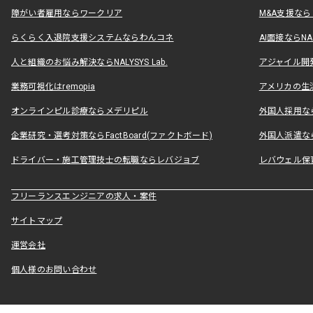
障がい者雇用ならワークリア
M&A支援な
らくらく入退院支援システムならわんコネ
AI面接ならNAL
人と組織のお悩み解決ならNALYSYS Lab.
アジャイル開発なら
業務可視化はremopia
アメリカの生活
オンラインピル診療ならメデリピル
外国人採用ならLe
企業研究・選考対策ならFactBoard(ファクトボード)
外国人派遣なら
ドライバー・施工管理技士の転職ならレバジョブ
レバウェル保
フリーランスエンジニアの求人・案件
サイトマップ
運営会社
個人様のお問い合わせ