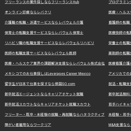
フリーランスの案件探しならフリーランスHub
プログラミン
オンライン診療ならレバクリ
医療・ヘルス
介護職の転職・派遣サービスならレバウェル介護
看護師の転職
保育士の転職支援サービスならレバウェル保育士
医療技師の転
リハビリ職の転職支援サービスならレバウェルリハビリ
栄養士の転職
医師の転職支援サービスならレバウェル医師
薬剤師の転職
医療・ヘルスケア業界の課題解決支援ならレバウェル株式会社
医療看護介護の
メキシコでのお仕事探しはLeverages Career Mexico
アメリカでのお仕事
留学生が日本で仕事を探すなら帰国GO.com
就活・転職支
新卒就活エージェントならキャリアチケット就職
新卒就活無料
新卒就活スカウトならキャリアチケット就職スカウト
若手ハイキャ
フリーター・既卒・未経験の就職・再就職ならハタラクティブ
未経験・若手
障がい者雇用ならワークリア
M&A支援な