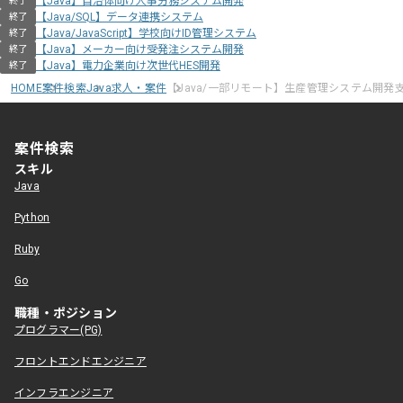
【Java】自治体向け人事労務システム開発
終了
【Java/SQL】データ連携システム
終了
【Java/JavaScript】学校向けID管理システム
終了
【Java】メーカー向け受発注システム開発
終了
【Java】電力企業向け次世代HES開発
終了
HOME
案件検索
Java求人・案件
【Java/一部リモート】生産管理システム開発
案件検索
スキル
Java
Python
Ruby
Go
職種・ポジション
プログラマー(PG)
フロントエンドエンジニア
インフラエンジニア