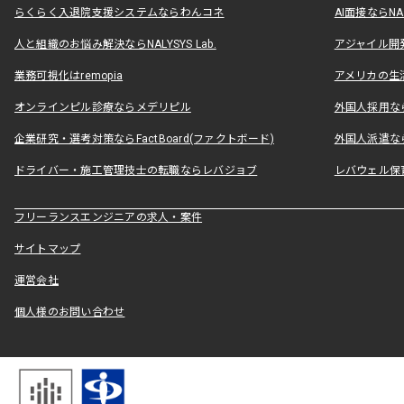
らくらく入退院支援システムならわんコネ
AI面接ならNAL
人と組織のお悩み解決ならNALYSYS Lab.
アジャイル開発なら
業務可視化はremopia
アメリカの生活
オンラインピル診療ならメデリピル
外国人採用ならLe
企業研究・選考対策ならFactBoard(ファクトボード)
外国人派遣なら
ドライバー・施工管理技士の転職ならレバジョブ
レバウェル保
フリーランスエンジニアの求人・案件
サイトマップ
運営会社
個人様のお問い合わせ