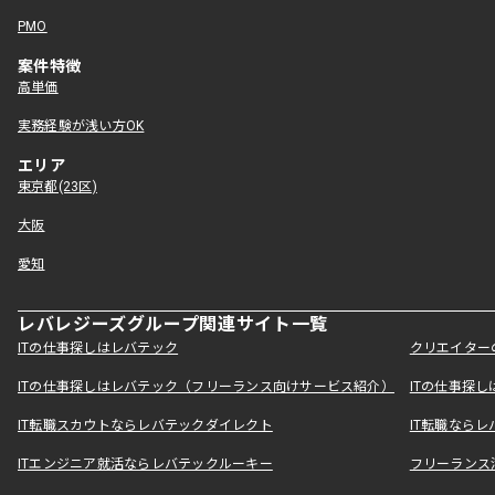
PMO
案件特徴
高単価
実務経験が浅い方OK
エリア
東京都(23区)
大阪
愛知
レバレジーズグループ関連サイト一覧
ITの仕事探しはレバテック
クリエイター
ITの仕事探しはレバテック（フリーランス向けサービス紹介）
ITの仕事探
IT転職スカウトならレバテックダイレクト
IT転職なら
ITエンジニア就活ならレバテックルーキー
フリーランス