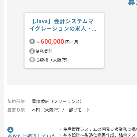
募
【Java】会計システムマ
イグレーションの求人・案
件
600,000
〜
円／月
業務委託
心斎橋（大阪府）
契約形態
業務委託（フリーランス）
最寄り駅
本町（大阪府）/一部リモート
・生産管理システムの開発支援業務に携
・基本設計～製造仕様書作成、結合テス
あなたに担当していた