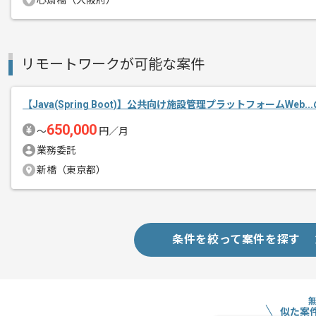
心斎橋（大阪府）
リモートワークが可能な案件
【Java(Spring Boot)】公共向け施設管理プラットフォームWeb.
650,000
〜
円／月
業務委託
新橋（東京都）
条件を絞って案件を探す
似た案