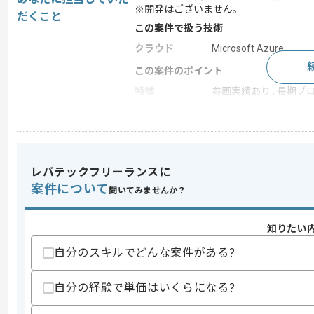
※開発はございません。
だくこと
この案件で扱う技術
クラウド
Microsoft Azure
この案件のポイント
特徴
参画実績あり , 長期プ
求めるスキル
スキル
・Javaを用いた開発経験
レバテックフリーランスに
・基本設計、詳細設計、受け入れ試験対
案件について
聞いてみませんか？
歓迎スキル
・生産管理システムの経験
知りたい
スキルに不安がある方へ
自分のスキルでどんな案件がある?
上記に似た経験やスキルをお持ちであれば申
自分の経験で単価はいくらになる?