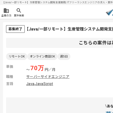
【Java/一部リモート】生産管理システム開発支援業務| ITフリーランスエンジニアの求人・案件(20
企業の方
案件検索
【Java/一部リモート】生産管理システム開発
募集終了
こちらの案件は
リモートOK
オンライン商談OK
週5日
単価
70
万
〜
円／月
職種
サーバーサイドエンジニア
言語
Java
,
JavaScript
あ