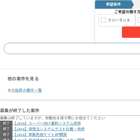
希望条件
ご希望の働き
フリーランス
他の案件を見る
大阪府の案件一覧
募集が終了した案件
募集は終了していますが、参画先を探す際にお役立てください
【Java】スーパー向け基幹システム改修
終了
【Java】受発注システムテスト計画・改修
終了
【Java】某販売店サイトAP開発
終了