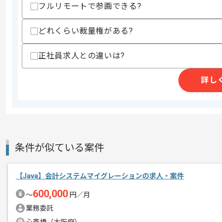
フルリモートで参画できる?
精算条件
有
精算・お支払い
精算基準時間
140時間〜180時間
どれくらい裁量権がある?
支払いサイト
15日
正社員求人との違いは?
商談回数
1回
詳し
その他募集要項
募集人数
3人
作業開始日
2024/04/01
条件が似ている案件
リモートワーク：立ち上がり期間はPC
エージェントからのコ
おります。
メント
【Java】会計システムマイグレーションの求人・案件
※立ち上がり期間やリモート頻度は習熟
600,000
〜
円／月
業務委託