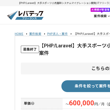
【PHP/Laravel】大手スポーツ小売基幹システムマイグレーション開発| ITフリーラン
AI検索が新登場
案件検索
HOME
案件検索
PHP求人・案件
【PHP/Laravel】大
【PHP/Laravel】大手ス
募集終了
案件
こちらの
条件を絞って案件
600,000
単価
〜
円／月
（