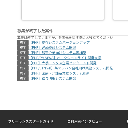
募集が終了した案件
募集は終了していますが、参画先を探す際にお役立てください
【PHP】既存システムバージョンアップ
終了
【PHP】Web検診システム開発
終了
【PHP】卸売企業向けシステム再構築
終了
【PHP/PM/AWS】オークションサイト開発支援
終了
【PHP】大手エンタメ企業バックエンド開発
終了
【PHP/Laravel】某マテハン会社向け業務システム開発
終了
【PHP】医療・介護系業務システム刷新
終了
【PHP】給与明細システム開発
終了
フリーランススタートガイド
ご利用者インタビュー