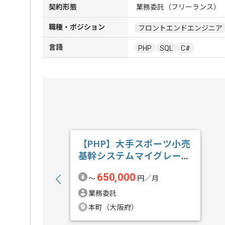
契約形態
業務委託（フリーランス）
職種・ポジション
フロントエンドエンジニア
言語
PHP
SQL
C#
【PHP】大手スポーツ小売
基幹システムマイグレーシ
ョン開発の求人・案件
650,000
〜
円／月
業務委託
本町（大阪府）