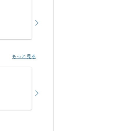
【PHP/JavaScript /SQL】放送局向けW
450,000
〜
円／月
業務委託
福島（大阪府）
もっと見る
【PHP/Java】保険業界向けWebシステム
700,000
〜
円／月
業務委託
神谷町（東京都）