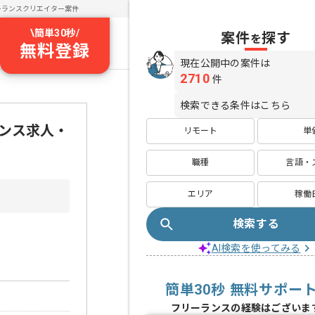
ーランスクリエイター案件
\
簡単30秒
/
案件
探す
を
無料登録
現在公開中の案件は
2710
件
検索できる条件はこちら
ランス求人・
リモート
単
職種
言語・
エリア
稼働
検索する
AI検索を使ってみる
簡単30秒 無料サポー
フリーランスの経験はございま