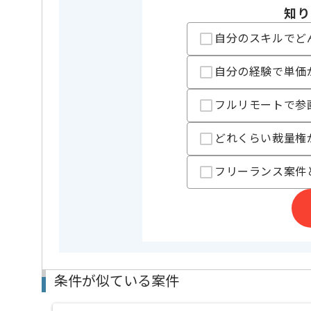
知り
特徴
この案件のポイント
長期プロ
自分のスキルでど
精算条件
有
精算・お支払い
自分の経験で単価
精算基準時間
140時間
フルリモートで参
支払いサイト
15日
どれくらい裁量権
担当者より
フリーランス案件
週5日常駐での作業を想定しております。
フランクな現場で作業したい方におすすめです。
PCはMacとWindowsどちらでも選べます。
ノートPCとモニター1台で作業をしております。
A4用紙1枚ほど有るSQLを読み解く作業も発生する可
条件が似ている案件
SQLに強い方には上記の作業をお任せします。