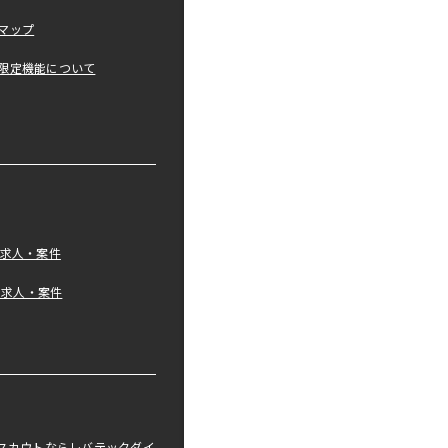
マップ
限定機能について
の求人・案件
tの求人・案件