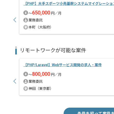
開発手法としてはアジャイルで行っているため、ドキ
【PHP】大手スポーツ小売基幹システムマイグレーショ
チームメンバーは30代が多く、もともと大手ITベン
650,000
〜
円／月
技術力が高いメンバーが集っておりますので、技術を
業務委託
本町（大阪府）
リモートワークが可能な案件
【PHP/Laravel】Webサービス開発の求人・案件
800,000
〜
円／月
業務委託
神田（東京都）
条件を絞って案件