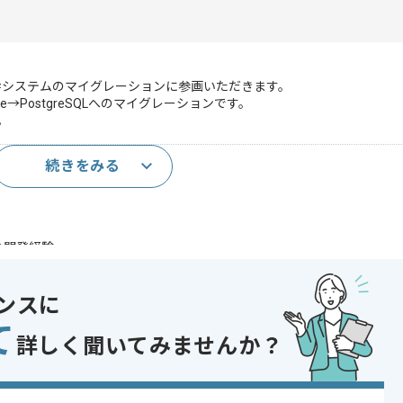
幹システムのマイグレーションに参画いただきます。
acle→PostgreSQLへのマイグレーションです。
。
続きをみる
開発経験5年以上
の開発経験
であれば申し込み可能なケースもございます！まずはお気軽にご相談ください！
ンスに
Vue.js
て
詳しく聞いてみませんか？
PostgreSQL