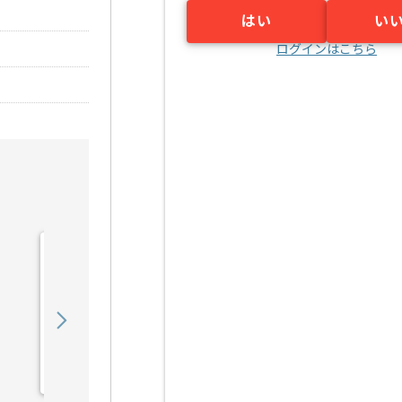
はい
い
ログインはこちら
【PHP/JavaScript
/SQL】放送局向けWEB
シ...の求人・案件
450,000
〜
円／月
業務委託
福島（大阪府）