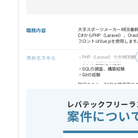
大手スポーツメーカーWEB基
職務内容
C#からPHP（Laravel）、Or
フロントはVue.jsを使用します
・PHP（Laravel）でのWEB
求めるスキル
・テスト自動化の経験
・SQLの調査、構築経験
・Gitの経験
・AWSの環境下で
歓迎スキル
※上記に似た経験やスキルをお持ち
レバテックフリーラ
フレームワーク
Laravel , 
この案件で扱う技術
案件につい
DB
Oracle , 
クラウド
AWS
開発ツール
Git