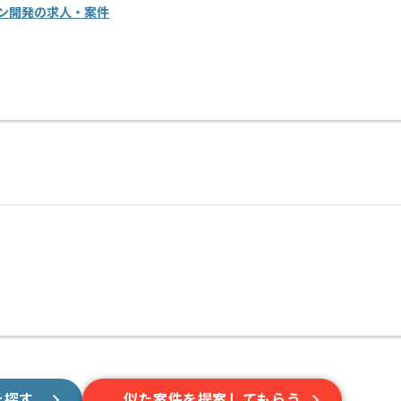
ュメントが多く存在する現場ではございません。
ン開発の求人・案件
チャーや大手ゲーム企業から入社している方が多いです。
キャッチアップしながらも成長したい方におすすめです。
を探す
似た案件を提案してもらう