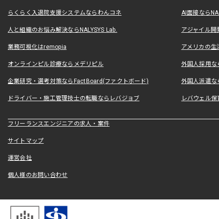
らくらく入退院支援システムならわんコネ
AI面接ならNAL
人と組織のお悩み解決ならNALYSYS Lab.
アジャイル開発なら
業務可視化はremopia
アメリカの生活
オンラインピル診療ならメデリピル
外国人採用ならLe
企業研究・選考対策ならFactBoard(ファクトボード)
外国人派遣なら
ドライバー・施工管理技士の転職ならレバジョブ
レバウェル保
フリーランスエンジニアの求人・案件
サイトマップ
運営会社
個人様のお問い合わせ