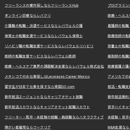
フリーランスの案件探しならフリーランスHub
プログラミン
オンライン診療ならレバクリ
医療・ヘルス
介護職の転職・派遣サービスならレバウェル介護
看護師の転職
保育士の転職支援サービスならレバウェル保育士
医療技師の転
リハビリ職の転職支援サービスならレバウェルリハビリ
栄養士の転職
医師の転職支援サービスならレバウェル医師
薬剤師の転職
医療・ヘルスケア業界の課題解決支援ならレバウェル株式会社
医療看護介護の
メキシコでのお仕事探しはLeverages Career Mexico
アメリカでのお仕事
留学生が日本で仕事を探すなら帰国GO.com
就活・転職支
新卒就活エージェントならキャリアチケット就職
新卒就活無料
新卒就活スカウトならキャリアチケット就職スカウト
若手ハイキャ
フリーター・既卒・未経験の就職・再就職ならハタラクティブ
未経験・若手
障がい者雇用ならワークリア
M&A支援な