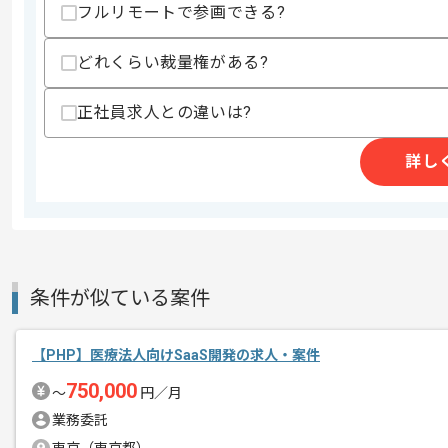
・スクラム開発実務経験
フルリモートで参画できる?
・TMS(輸配送管理システム)開発実務経
・ハンディ機能開発実務経験
どれくらい裁量権がある?
スキルに不安がある方へ
正社員求人との違いは?
上記に似た経験やスキルをお持ちであれば申
詳し
精算条件
有
精算・お支払い
精算基準時間
140時間〜180時間
支払いサイト
15日
条件が似ている案件
商談回数
2回
【PHP】医療法人向けSaaS開発の求人・案件
その他募集要項
募集人数
1人
750,000
〜
円／月
作業開始日
2024/04/01
業務委託