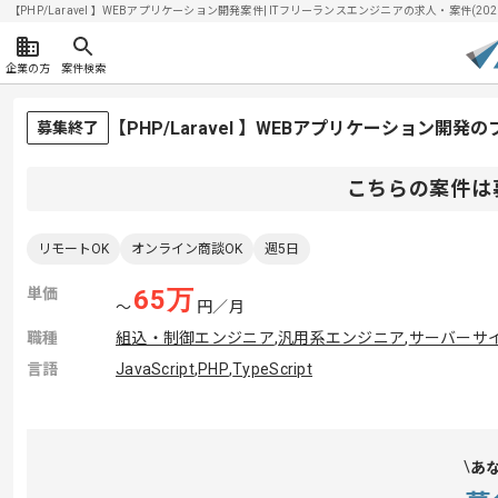
【PHP/Laravel 】WEBアプリケーション開発案件| ITフリーランスエンジニアの求人・案件(2026/
企業の方
案件検索
【PHP/Laravel 】WEBアプリケーション開
募集終了
こちらの案件は
リモートOK
オンライン商談OK
週5日
単価
65
万
〜
円／月
職種
組込・制御エンジニア
,
汎用系エンジニア
,
サーバーサ
言語
JavaScript
,
PHP
,
TypeScript
あ