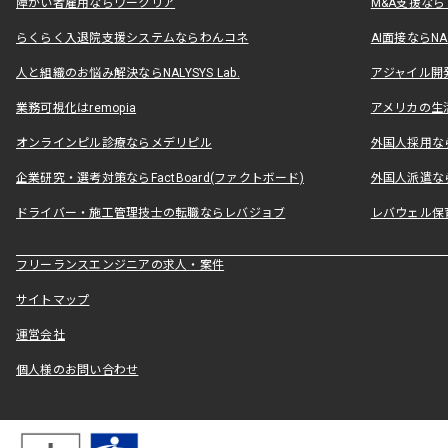
障がい者雇用ならワークリア
M&A支援な
らくらく入退院支援システムならわんコネ
AI面接ならNAL
人と組織のお悩み解決ならNALYSYS Lab.
アジャイル開発なら
業務可視化はremopia
アメリカの生活
オンラインピル診療ならメデリピル
外国人採用ならLe
企業研究・選考対策ならFactBoard(ファクトボード)
外国人派遣なら
ドライバー・施工管理技士の転職ならレバジョブ
レバウェル保
フリーランスエンジニアの求人・案件
サイトマップ
運営会社
個人様のお問い合わせ