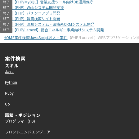
【PHP/MySQL】営業支援ツール向けDB運用保守
終了
【PHP】Webシステム開発支援
終了
【PHP】パチンコアプリ開発
終了
【PHP】賃貸検索サイト開発
終了
【PHP】治験システム・医療系CRMシステム開発
終了
【PHP/Laravel】総合エネルギー事業向けシステム開発
終了
HOME
案件検索
JavaScript求人・案件
【PHP/Laravel 】WEBアプリケーショ
案件検索
スキル
Java
Python
Ruby
Go
職種・ポジション
プログラマー(PG)
フロントエンドエンジニア