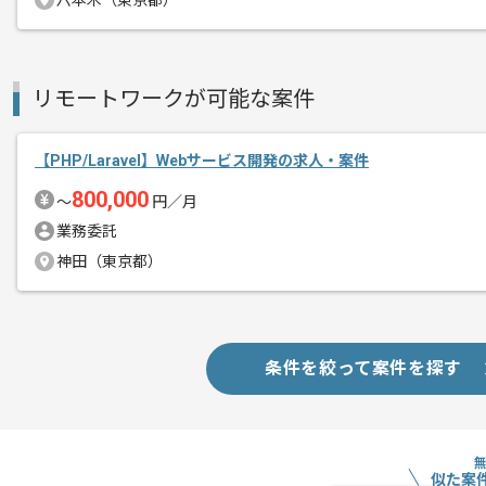
六本木（東京都）
レバテックでの実績がある企業の案件で
エージェントからのコ
PHPでの開発経験を活かすことができま
メント
リモートワークが可能な案件
複数案件を保有している企業ですので、
ご経験と実績に応じてスライド案件のご
【PHP/Laravel】Webサービス開発の求人・案件
新しいアイディアや技術を積極的に導入
800,000
経験豊富なエンジニアと成長が出来る環
〜
円／月
業務委託
スキルアップされたい方、長期的に参画
神田（東京都）
リモート作業を導入しております。
条件を絞って案件を探す
似た案