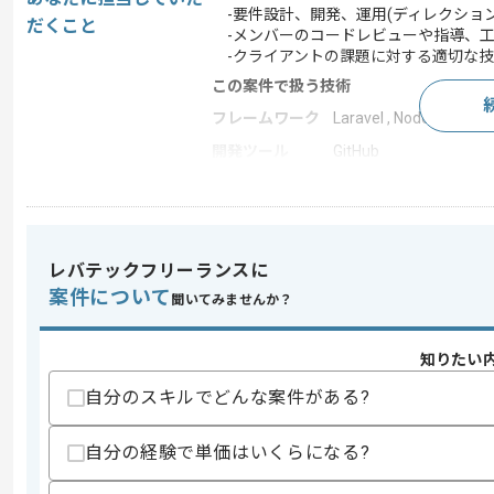
-要件設計、開発、運用(ディレクション
だくこと
-メンバーのコードレビューや指導、工
-クライアントの課題に対する適切な技
この案件で扱う技術
フレームワーク
Laravel , Node.js , Vue.j
開発ツール
GitHub
この案件のポイント
業務内容
アプリ開発
特徴
参画実績あり
レバテックフリーランスに
案件について
聞いてみませんか？
求めるスキル
知りたい
スキル
・下記いずれかの経験
-Laravel(PHP)開発経験(8年以上)と
自分のスキルでどんな案件がある?
-Laravel(PHP)開発経験(4年以上)と
・開発リーダー経験
・外部開発会社への依頼とディレクショ
自分の経験で単価はいくらになる?
・Laravel開発経験と知見