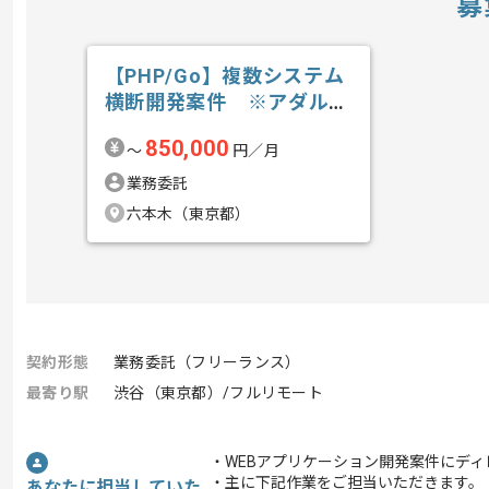
募
【PHP/Go】複数システム
横断開発案件 ※アダルト
含むの求人・案件
850,000
〜
円／月
業務委託
六本木（東京都）
契約形態
業務委託（フリーランス）
最寄り駅
渋谷（東京都）/フルリモート
・WEBアプリケーション開発案件にデ
・主に下記作業をご担当いただきます。
あなたに担当していた