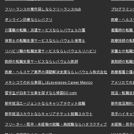
フリーランスの案件探しならフリーランスHub
プログラミン
オンライン診療ならレバクリ
医療・ヘルス
介護職の転職・派遣サービスならレバウェル介護
看護師の転職
保育士の転職支援サービスならレバウェル保育士
医療技師の転
リハビリ職の転職支援サービスならレバウェルリハビリ
栄養士の転職
医師の転職支援サービスならレバウェル医師
薬剤師の転職
医療・ヘルスケア業界の課題解決支援ならレバウェル株式会社
医療看護介護の
メキシコでのお仕事探しはLeverages Career Mexico
アメリカでのお仕事
留学生が日本で仕事を探すなら帰国GO.com
就活・転職支
新卒就活エージェントならキャリアチケット就職
新卒就活無料
新卒就活スカウトならキャリアチケット就職スカウト
若手ハイキャ
フリーター・既卒・未経験の就職・再就職ならハタラクティブ
未経験・若手