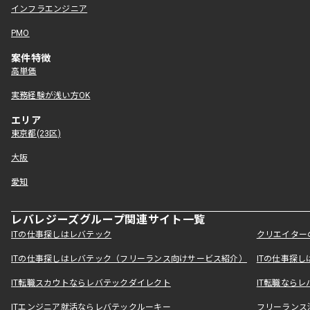
インフラエンジニア
PMO
案件特徴
高単価
実務経験が浅い方OK
エリア
東京都(23区)
大阪
愛知
レバレジーズグループ関連サイト一覧
ITの仕事探しはレバテック
クリエイター
ITの仕事探しはレバテック（フリーランス向けサービス紹介）
ITの仕事探
IT転職スカウトならレバテックダイレクト
IT転職なら
ITエンジニア就活ならレバテックルーキー
フリーランス