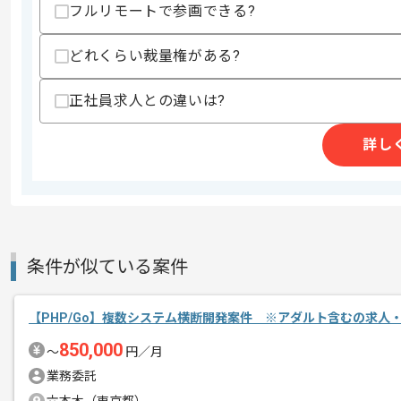
歓迎スキル
フルリモートで参画できる?
・3件以上の開発リーダー経験
・Vue.js開発経験
どれくらい裁量権がある?
スキルに不安がある方へ
正社員求人との違いは?
上記に似た経験やスキルをお持ちであれば申
詳し
精算条件
有
精算・お支払い
精算基準時間
140時間〜180時間
支払いサイト
15日
条件が似ている案件
商談回数
1回
【PHP/Go】複数システム横断開発案件 ※アダルト含むの求人
その他募集要項
募集人数
1人
850,000
〜
円／月
作業開始日
2024/02/16
業務委託