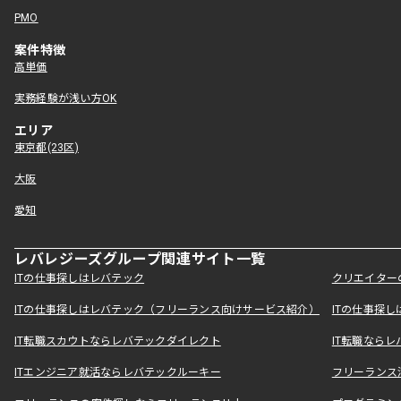
PMO
案件特徴
高単価
実務経験が浅い方OK
エリア
東京都(23区)
大阪
愛知
レバレジーズグループ関連サイト一覧
ITの仕事探しはレバテック
クリエイター
ITの仕事探しはレバテック（フリーランス向けサービス紹介）
ITの仕事探
IT転職スカウトならレバテックダイレクト
IT転職なら
ITエンジニア就活ならレバテックルーキー
フリーランス