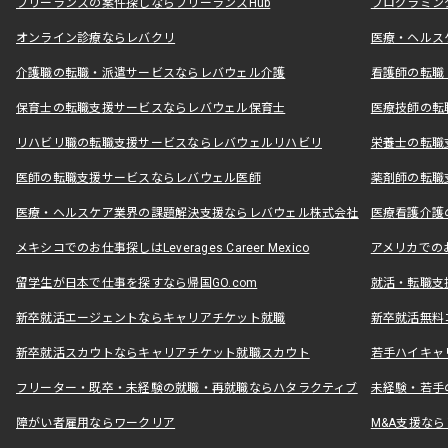
フリーランスの案件探しならフリーランスHub
プログラミン
オンライン診療ならレバクリ
医療・ヘルス
介護職の転職・派遣サービスならレバウェル介護
看護師の転職
保育士の転職支援サービスならレバウェル保育士
医療技師の転
リハビリ職の転職支援サービスならレバウェルリハビリ
栄養士の転職
医師の転職支援サービスならレバウェル医師
薬剤師の転職
医療・ヘルスケア業界の課題解決支援ならレバウェル株式会社
医療看護介護の
メキシコでのお仕事探しはLeverages Career Mexico
アメリカでのお仕事
留学生が日本で仕事を探すなら帰国GO.com
就活・転職支
新卒就活エージェントならキャリアチケット就職
新卒就活無料
新卒就活スカウトならキャリアチケット就職スカウト
若手ハイキャ
フリーター・既卒・未経験の就職・再就職ならハタラクティブ
未経験・若手
障がい者雇用ならワークリア
M&A支援な