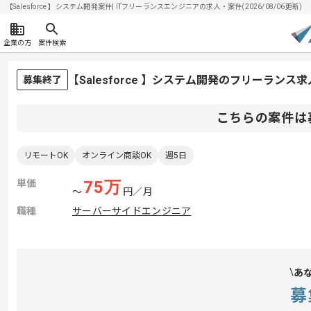
【Salesforce 】システム開発案件| ITフリーランスエンジニアの求人・案件(2026/08/06更新)
企業の方
案件検索
【Salesforce 】システム開発のフリーランス
募集終了
こちらの案件は
リモートOK
オンライン商談OK
週5日
単価
75
万
〜
円／月
職種
サーバーサイドエンジニア
あ
募