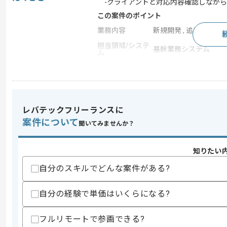
-クライアントと対応内容確認しながら
この案件のポイント
業務内容
新規開発 , 追加開発 ,
担当領域/システ
基幹業務システム
ム
特徴
参画実績あり , 長期プ
求めるスキル
レバテックフリーランスに
スキル
・Salesforce開発経験(1年以上)
案件について
聞いてみませんか？
歓迎スキル
・Salesforce資格相当の知見
知りたい
・エンドユーザとの要件定義経験
自分のスキルでどんな案件がある?
・リーダー経験
スキルに不安がある方へ
自分の経験で単価はいくらになる?
上記に似た経験やスキルをお持ちであれば申
フルリモートで参画できる?