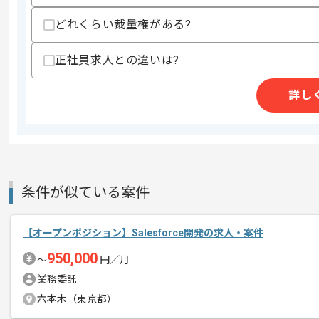
どれくらい裁量権がある?
商談回数
2回
その他募集要項
募集人数
1人
正社員求人との違いは?
作業開始日
2024/02/21
詳し
レバテックでの実績がある企業の案件で
エージェントからのコ
Salesforceでの開発経験を活かすこと
メント
複数案件を保有している企業ですので、
ご経験と実績に応じてスライド案件のご
条件が似ている案件
新しいアイディアや技術を積極的に導入
経験豊富なエンジニアと成長が出来る環
【オープンポジション】Salesforce開発の求人・案件
スキルアップされたい方、長期的に参画
950,000
〜
円／月
基本的には一部リモート作業を見込んで
業務委託
六本木（東京都）