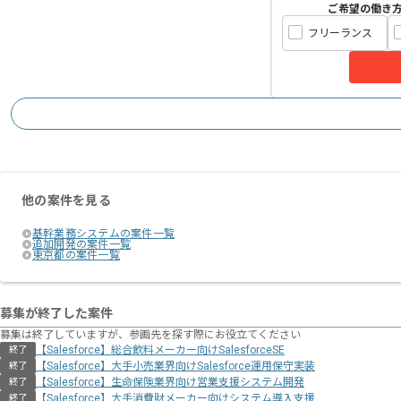
ご希望の働き
フリーランス
他の案件を見る
基幹業務システムの案件一覧
追加開発の案件一覧
東京都の案件一覧
募集が終了した案件
募集は終了していますが、参画先を探す際にお役立てください
【Salesforce】総合飲料メーカー向けSalesforceSE
終了
【Salesforce】大手小売業界向けSalesforce運用保守実装
終了
【Salesforce】生命保険業界向け営業支援システム開発
終了
【Salesforce】大手消費財メーカー向けシステム導入支援
終了