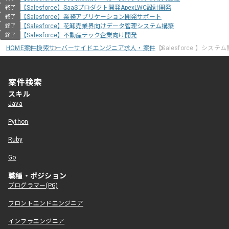
【Salesforce】SaaSプロダクト開発ApexLWC設計開発
終了
【Salesforce】業務アプリケーション開発サポート
終了
【Salesforce】花卸売業界向けデータ管理システム構築
終了
【Salesforce】不動産テック企業向け開発
終了
HOME
案件検索
サーバーサイドエンジニア求人・案件
【Salesforce 】システ
案件検索
スキル
Java
Python
Ruby
Go
職種・ポジション
プログラマー(PG)
フロントエンドエンジニア
インフラエンジニア