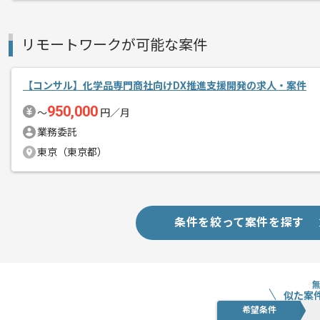
リモートワークが可能な案件
【コンサル】化学品専門商社向けDX推進支援開発の求人・案件
950,000
〜
円／月
業務委託
東京（東京都）
条件を絞って案件を探す
似た案
希望条件