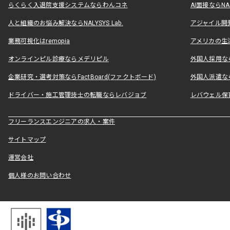
らくらく入退院支援システムならわんコネ
AI面接ならNAL
人と組織のお悩み解決ならNALYSYS Lab.
アジャイル開発なら
業務可視化はremopia
アメリカの生活
オンラインピル診療ならメデリピル
外国人採用ならLe
企業研究・選考対策ならFactBoard(ファクトボード)
外国人派遣なら
ドライバー・施工管理技士の転職ならレバジョブ
レバウェル保
フリーランスエンジニアの求人・案件
サイトマップ
運営会社
個人様のお問い合わせ