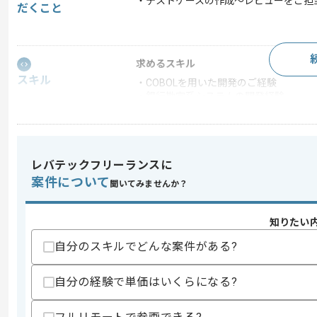
・テストケースの作成～レビューをご担
だくこと
求めるスキル
スキル
・COBOLを用いた開発のご経験
・銀行勘定系システムの開発経験
スキルに不安がある方へ
上記に似た経験やスキルをお持ちであれば申
レバテックフリーランスに
案件について
聞いてみませんか？
精算条件
有
精算・お支払い
知りたい
精算基準時間
150時間〜200時間
支払いサイト
15日
自分のスキルでどんな案件がある?
自分の経験で単価はいくらになる?
商談回数
1回