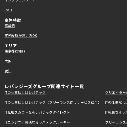
インフラエンジニア
PMO
案件特徴
高単価
実務経験が浅い方OK
エリア
東京都(23区)
大阪
愛知
レバレジーズグループ関連サイト一覧
ITの仕事探しはレバテック
クリエイター
ITの仕事探しはレバテック（フリーランス向けサービス紹介）
ITの仕事探
IT転職スカウトならレバテックダイレクト
IT転職なら
ITエンジニア就活ならレバテックルーキー
フリーランス