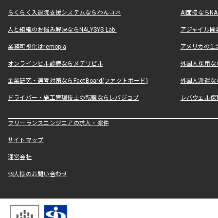
らくらく入退院支援システムならわんコネ
AI面接ならNAL
人と組織のお悩み解決ならNALYSYS Lab.
アジャイル開発なら
業務可視化はremopia
アメリカの生活
オンラインピル診療ならメデリピル
外国人採用ならLe
企業研究・選考対策ならFactBoard(ファクトボード)
外国人派遣なら
ドライバー・施工管理技士の転職ならレバジョブ
レバウェル保
フリーランスエンジニアの求人・案件
サイトマップ
運営会社
個人様のお問い合わせ