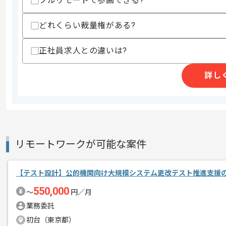
フルリモートで参画できる?
その他募集要項
募集人数
1人
作業開始日
2024/03/01
どれくらい裁量権がある?
正社員求人との違いは?
自社でのパッケージ開発並びに、技術支
エージェントからのコ
詳し
メント
銀行勘定系システムのテスト工程をご担
金融系のシステム開発のご経験のある方
リモートワークが可能な案件
【テスト設計】公的機関向け大規模システム更改テスト推進支援
550,000
〜
円／月
業務委託
初台（東京都）