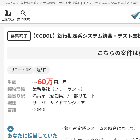
【COBOL】銀行勘定系システム統合・テスト支援案件| ITフリーランスエンジニアの求人・案件(202
企業の方
案件検索
【COBOL】銀行勘定系システム統合・テスト
募集終了
こちらの案件は
リモートOK
週5日
60
万
単価
〜
円／月
契約形態
業務委託（フリーランス）
最寄り駅
名古屋（愛知県）/一部リモート
職種
サーバーサイドエンジニア
言語
COBOL
・銀行勘定系システムの統合に際して、
あなたに担当していた