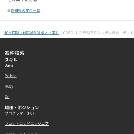
愛知県の案件一覧
HOME
案件検索
COBOL求人・案件
【COBOL】銀行勘定系システム統合・テス
案件検索
スキル
Java
Python
Ruby
Go
職種・ポジション
プログラマー(PG)
フロントエンドエンジニア