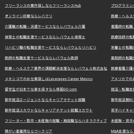
フリーランスの案件探しならフリーランスHub
プログラミン
オンライン診療ならレバクリ
医療・ヘルス
介護職の転職・派遣サービスならレバウェル介護
看護師の転職
保育士の転職支援サービスならレバウェル保育士
医療技師の転
リハビリ職の転職支援サービスならレバウェルリハビリ
栄養士の転職
医師の転職支援サービスならレバウェル医師
薬剤師の転職
医療・ヘルスケア業界の課題解決支援ならレバウェル株式会社
医療看護介護の
メキシコでのお仕事探しはLeverages Career Mexico
アメリカでのお仕事
留学生が日本で仕事を探すなら帰国GO.com
就活・転職支
新卒就活エージェントならキャリアチケット就職
新卒就活無料
新卒就活スカウトならキャリアチケット就職スカウト
若手ハイキャ
フリーター・既卒・未経験の就職・再就職ならハタラクティブ
未経験・若手
障がい者雇用ならワークリア
M&A支援な