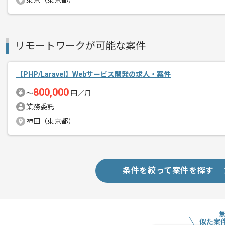
東京（東京都）
募集人数
1人
作業開始日
2024/04/01
リモートワークが可能な案件
PCブラウザゲームを中心に、ソーシャ
エージェントからのコ
幅広く開発を行っておりレバテックの実
【PHP/Laravel】Webサービス開発の求人・案件
メント
800,000
〜
円／月
自由参加の勉強会など、 部署を横断し
業務委託
意見も言いやすい、 風通しが良い現場で
神田（東京都）
条件を絞って案件を探す
似た案