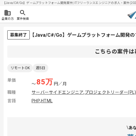
【Java/C#/Go】ゲームプラットフォーム開発案件| ITフリーランスエンジニアの求人・案件(2026
企業の方
案件検索
【Java/C#/Go】ゲームプラットフォーム開
募集終了
こちらの案件は
リモートOK
週5日
単価
85
万
〜
円／月
職種
サーバーサイドエンジニア
,
プロジェクトリーダー(PL
言語
PHP
,
HTML
あ