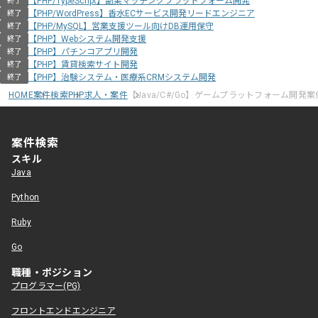
【PHP/TypeScript】副業マッチングプラットフォーム開発
終了
【PHP/WordPress】香水ECサービス開発リードエンジニア
終了
【PHP/MySQL】営業支援ツール向けDB運用保守
終了
【PHP】Webシステム開発支援
終了
【PHP】パチンコアプリ開発
終了
【PHP】賃貸検索サイト開発
終了
【PHP】治験システム・医療系CRMシステム開発
終了
HOME
案件検索
PHP求人・案件
【Java/C#/Go】ゲームプラットフォーム開発案
案件検索
スキル
Java
Python
Ruby
Go
職種・ポジション
プログラマー(PG)
フロントエンドエンジニア