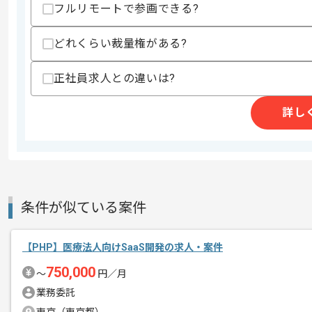
・MySQL等、データベースを利用した
フルリモートで参画できる?
歓迎スキル
どれくらい裁量権がある?
・リード、もしくはメインプログラマ相
・クラウドサービスを利用したインフラ
・ソーシャルゲームの開発、運用経験
正社員求人との違いは?
・フレームワーク上での開発経験
詳し
スキルに不安がある方へ
上記に似た経験やスキルをお持ちであれば申
精算条件
有
精算・お支払い
条件が似ている案件
精算基準時間
140時間〜180時間
支払いサイト
15日
【PHP】医療法人向けSaaS開発の求人・案件
750,000
〜
円／月
商談回数
1回
業務委託
その他募集要項