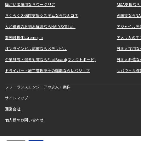
障がい者雇用ならワークリア
M&A支援な
らくらく入退院支援システムならわんコネ
AI面接ならNAL
人と組織のお悩み解決ならNALYSYS Lab.
アジャイル開発なら
業務可視化はremopia
アメリカの生活
オンラインピル診療ならメデリピル
外国人採用ならLe
企業研究・選考対策ならFactBoard(ファクトボード)
外国人派遣なら
ドライバー・施工管理技士の転職ならレバジョブ
レバウェル保
フリーランスエンジニアの求人・案件
サイトマップ
運営会社
個人様のお問い合わせ