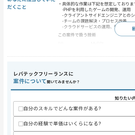
・具体的な作業は下記を想定しておりま
だくこと
-PHPを利用したゲームの開発、運用
-クライアントサイドエンジニアとのシ
-チームの課題解決・プロセス改善
-クラウドサービスの運用、監視
この案件で扱う技術
DB
MySQL
OS
Linux
この案件のポイント
業界
ソーシャルゲーム , 
レバテックフリーランスに
業務内容
新規開発 , 追加開発 ,
案件について
聞いてみませんか？
特徴
参画実績あり , 20代活
知りたい
自分のスキルでどんな案件がある?
求めるスキル
スキル
・PHPでのAPIサーバー設計開発経験3
自分の経験で単価はいくらになる?
・ソーシャルゲームの開発、運用経験3
・Linuxを利用した開発経験1年以上