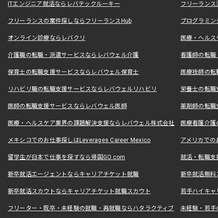
ITエンジニア就活ならレバテックルーキー
フリーランス
フリーランスの案件探しならフリーランスHub
プログラミン
オンライン診療ならレバクリ
医療・ヘルス
介護職の転職・派遣サービスならレバウェル介護
看護師の転職
保育士の転職支援サービスならレバウェル保育士
医療技師の転
リハビリ職の転職支援サービスならレバウェルリハビリ
栄養士の転職
医師の転職支援サービスならレバウェル医師
薬剤師の転職
医療・ヘルスケア業界の課題解決支援ならレバウェル株式会社
医療看護介護の
メキシコでのお仕事探しはLeverages Career Mexico
アメリカでのお仕事
留学生が日本で仕事を探すなら帰国GO.com
就活・転職支
新卒就活エージェントならキャリアチケット就職
新卒就活無料
新卒就活スカウトならキャリアチケット就職スカウト
若手ハイキャ
フリーター・既卒・未経験の就職・再就職ならハタラクティブ
未経験・若手