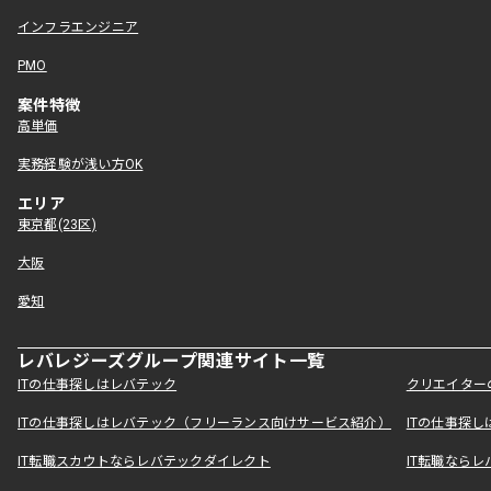
インフラエンジニア
PMO
案件特徴
高単価
実務経験が浅い方OK
エリア
東京都(23区)
大阪
愛知
レバレジーズグループ関連サイト一覧
ITの仕事探しはレバテック
クリエイター
ITの仕事探しはレバテック（フリーランス向けサービス紹介）
ITの仕事探
IT転職スカウトならレバテックダイレクト
IT転職なら