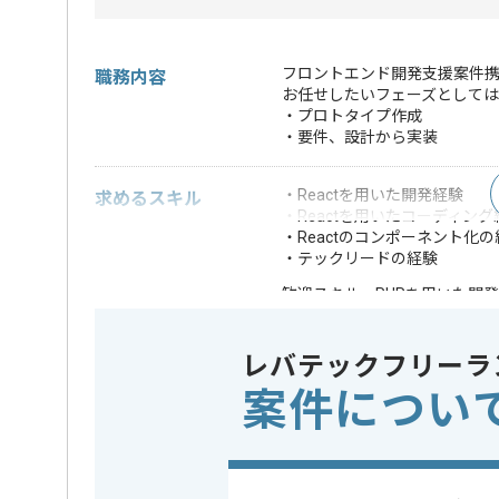
フロントエンド開発支援案件携
職務内容
お任せしたいフェーズとしては
・プロトタイプ作成
・要件、設計から実装
・Reactを用いた開発経験
求めるスキル
・Reactを用いたコーディング
・Reactのコンポーネント化の
・テックリードの経験
・PHPを用いた開
歓迎スキル
※上記に似た経験やスキルをお持ち
レバテックフリーラ
フレームワーク
React
この案件で扱う技術
案件につい
DB
MySQL
特徴
この案件のポイント
参画実績あり