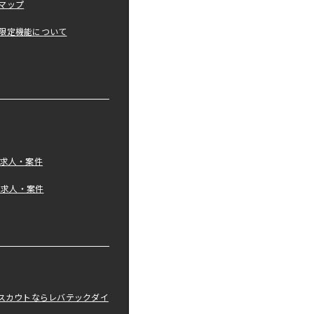
マップ
限定機能について
の求人・案件
tの求人・案件
職スカウトならレバテックダイ