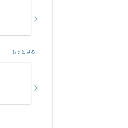
【Webマーケティング】小売業界向けECサ
550,000
〜
円／月
業務委託
大阪（大阪府）
もっと見る
【TypeScript/React/Node.js】プログ
700,000
〜
円／月
業務委託
渋谷（東京都）