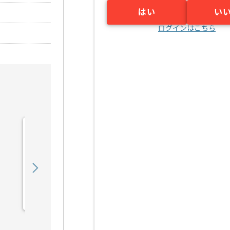
はい
い
ログインはこちら
【Webマーケティング】小
売業界向けECサイト販売
戦略推進の求人・案件
550,000
〜
円／月
業務委託
大阪（大阪府）