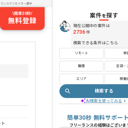
ーランスクリエイター案件
\
簡単30秒
/
案件
探す
を
無料登録
現在公開中の案件は
2736
件
検索できる条件はこちら
リモート
単
職種
言語・
エリア
稼働
検索する
AI検索を使ってみる
簡単30秒 無料サポー
ート
フリーランスの経験はございま