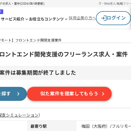
の求人・案件(2026/08/08更新)
IT・Web求人/転職
フリ
！
ログイン
採用企業の方へ
サービス紹介
お役立ちコンテンツ
t/フルリモート】フロントエンド開発支援案件
ート】フロントエンド開発支援のフリーランス求人・案件
案件は募集期間が終了しました
を探す
似た案件を提案してもらう
収支シミュレーション
）
最寄り駅
梅田（大阪府）/フルリモ