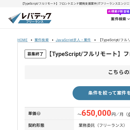
【TypeScript/フルリモート】フロントエンド開発支援案件| ITフリーランスエンジニア
AI検索が新登場
案件検索
HOME
案件検索
JavaScript求人・案件
【TypeScrip
【TypeScript/フルリモ
募集終了
こちらの
条件を絞って案件
650,000
単価
〜
円／月
（
契約形態
業務委託（フリーランス）