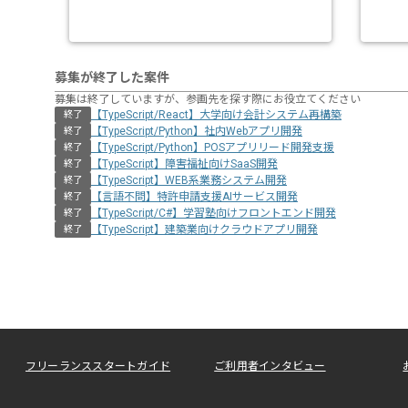
募集が終了した案件
募集は終了していますが、参画先を探す際にお役立てください
【TypeScript/React】大学向け会計システム再構築
終了
【TypeScript/Python】社内Webアプリ開発
終了
【TypeScript/Python】POSアプリリード開発支援
終了
【TypeScript】障害福祉向けSaaS開発
終了
【TypeScript】WEB系業務システム開発
終了
【言語不問】特許申請支援AIサービス開発
終了
【TypeScript/C#】学習塾向けフロントエンド開発
終了
【TypeScript】建築業向けクラウドアプリ開発
終了
フリーランススタートガイド
ご利用者インタビュー