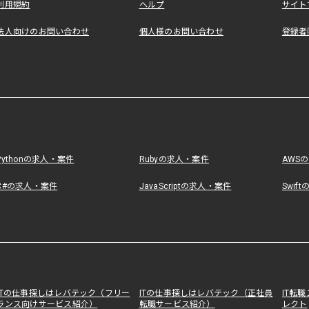
利用規約
ヘルプ
サイト
法人向けのお問い合わせ
個人様のお問い合わせ
登録者
Pythonの求人・案件
Rubyの求人・案件
AWS
C#の求人・案件
JavaScriptの求人・案件
Swif
ITの仕事探しはレバテック（フリー
ITの仕事探しはレバテック（正社員
IT転
ランス向けサービス紹介）
転職サービス紹介）
レクト