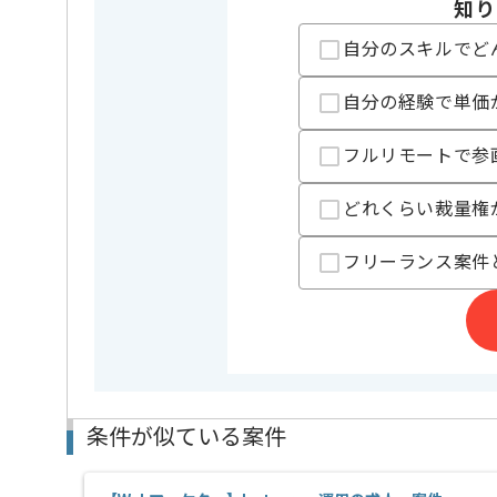
知り
精算条件
有
精算・お支払い
自分のスキルでど
精算基準時間
140時間
支払いサイト
15日
自分の経験で単価
フルリモートで参
担当者より
どれくらい裁量権
フルリモートでの作業を想定しております。
フリーランス案件
レバテックでの実績がある企業の案件でございます。
複数案件を保有している企業ですので、
ご経験と実績に応じてスライド案件のご提案も差し上
これまでのご経験を活かしていきたい方におすすめの
ぜひ一度、ご商談で雰囲気等掴んでいただき、参画の
条件が似ている案件