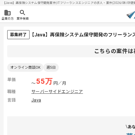
【Java】再保険システム保守開発案件| ITフリーランスエンジニアの求人・案件(2026/08/09更
企業の方
案件検索
【Java】再保険システム保守開発のフリーラン
募集終了
こちらの案件は
オンライン商談OK
週5日
単価
55
万
〜
円／月
職種
サーバーサイドエンジニア
言語
Java
あ