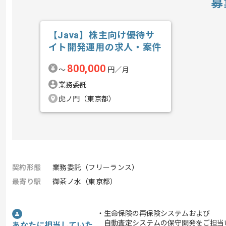
募
【Java】株主向け優待サ
イト開発運用の求人・案件
800,000
〜
円／月
業務委託
虎ノ門（東京都）
契約形態
業務委託（フリーランス）
最寄り駅
御茶ノ水（東京都）
・生命保険の再保険システムおよび
自動査定システムの保守開発をご担当
あなたに担当していた