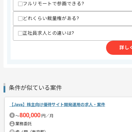
フルリモートで参画できる?
精算・お支払い
精算基準時間
140時間〜180時間
支払いサイト
15日
どれくらい裁量権がある?
正社員求人との違いは?
商談回数
1回
詳し
その他募集要項
募集人数
1人
作業開始日
2024/04/01
レバテックでの実績がある企業の案件で
条件が似ている案件
エージェントからのコ
Javaでの開発経験を活かすことができ
メント
複数案件を保有している企業ですので、
【Java】株主向け優待サイト開発運用の求人・案件
ご経験と実績に応じてスライド案件のご
800,000
〜
円／月
新しいアイディアや技術を積極的に導入
業務委託
経験豊富なエンジニアと成長が出来る環