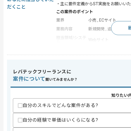
・主に要件定義からST実施をお願いい
だくこと
この案件のポイント
業界
小売 , ECサイト
業務内容
新規開発 , 追加開発 ,
担当領域/システ
Webサイト
ム
特徴
新規立ち上げ , 参画実績あ
レバテックフリーランスに
求めるスキル
案件について
スキル
聞いてみませんか？
・Javaを用いた開発経験(PG～ST)
・SQL操作経験
知りたい
スキルに不安がある方へ
自分のスキルでどんな案件がある?
上記に似た経験やスキルをお持ちであれば申
自分の経験で単価はいくらになる?
精算条件
有