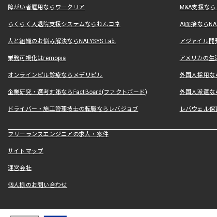
障がい者雇用ならワークリア
M&A支援な
らくらく入退院支援システムならわんコネ
AI面接ならNAL
人と組織のお悩み解決ならNALYSYS Lab.
アジャイル開発なら
業務可視化はremopia
アメリカの生活
オンラインピル診療ならメデリピル
外国人採用ならLe
企業研究・選考対策ならFactBoard(ファクトボード)
外国人派遣なら
ドライバー・施工管理技士の転職ならレバジョブ
レバウェル保
フリーランスエンジニアの求人・案件
サイトマップ
運営会社
個人様のお問い合わせ