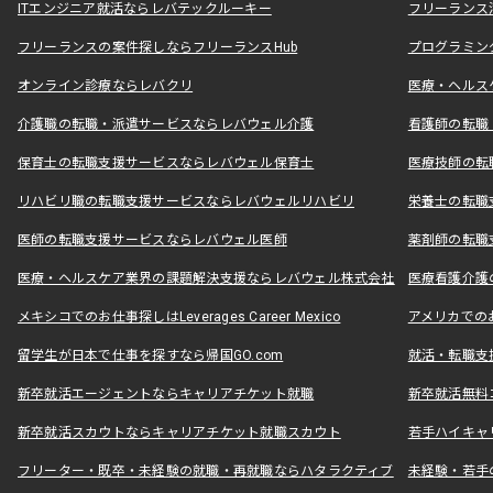
ITエンジニア就活ならレバテックルーキー
フリーランス
フリーランスの案件探しならフリーランスHub
プログラミン
オンライン診療ならレバクリ
医療・ヘルス
介護職の転職・派遣サービスならレバウェル介護
看護師の転職
保育士の転職支援サービスならレバウェル保育士
医療技師の転
リハビリ職の転職支援サービスならレバウェルリハビリ
栄養士の転職
医師の転職支援サービスならレバウェル医師
薬剤師の転職
医療・ヘルスケア業界の課題解決支援ならレバウェル株式会社
医療看護介護の
メキシコでのお仕事探しはLeverages Career Mexico
アメリカでのお仕事
留学生が日本で仕事を探すなら帰国GO.com
就活・転職支
新卒就活エージェントならキャリアチケット就職
新卒就活無料
新卒就活スカウトならキャリアチケット就職スカウト
若手ハイキャ
フリーター・既卒・未経験の就職・再就職ならハタラクティブ
未経験・若手