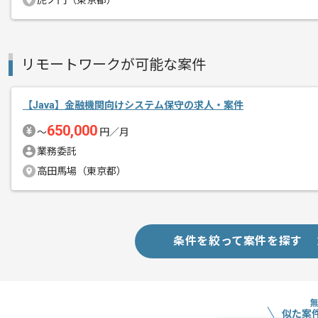
虎ノ門（東京都）
スキルアップされたい方、長期的に参画
リモートワークが可能な案件
【Java】金融機関向けシステム保守の求人・案件
650,000
〜
円／月
業務委託
高田馬場（東京都）
条件を絞って案件を探す
似た案