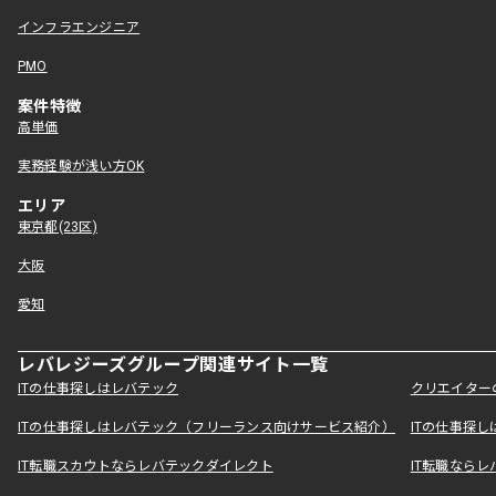
インフラエンジニア
PMO
案件特徴
高単価
実務経験が浅い方OK
エリア
東京都(23区)
大阪
愛知
レバレジーズグループ関連サイト一覧
ITの仕事探しはレバテック
クリエイター
ITの仕事探しはレバテック（フリーランス向けサービス紹介）
ITの仕事探
IT転職スカウトならレバテックダイレクト
IT転職なら