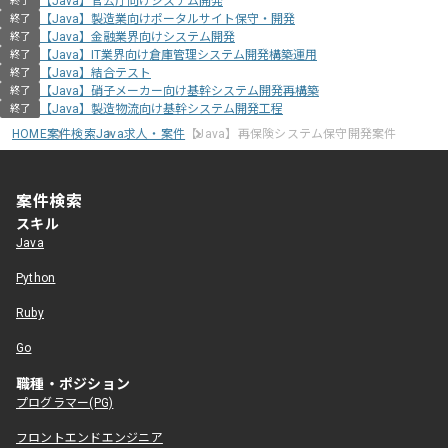
【Java】官公庁向けシステム開発
終了
【Java】製造業向けポータルサイト保守・開発
終了
【Java】金融業界向けシステム開発
終了
【Java】IT業界向け倉庫管理システム開発構築運用
終了
【Java】結合テスト
終了
【Java】硝子メーカー向け基幹システム開発再構築
終了
【Java】製造物流向け基幹システム開発工程
終了
HOME
案件検索
Java求人・案件
【Java】再保険システム保守開発案件
案件検索
スキル
Java
Python
Ruby
Go
職種・ポジション
プログラマー(PG)
フロントエンドエンジニア