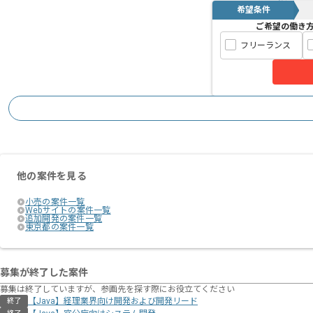
希望条件
ご希望の働き
フリーランス
他の案件を見る
小売の案件一覧
Webサイトの案件一覧
追加開発の案件一覧
東京都の案件一覧
募集が終了した案件
募集は終了していますが、参画先を探す際にお役立てください
【Java】経理業界向け開発および開発リード
終了