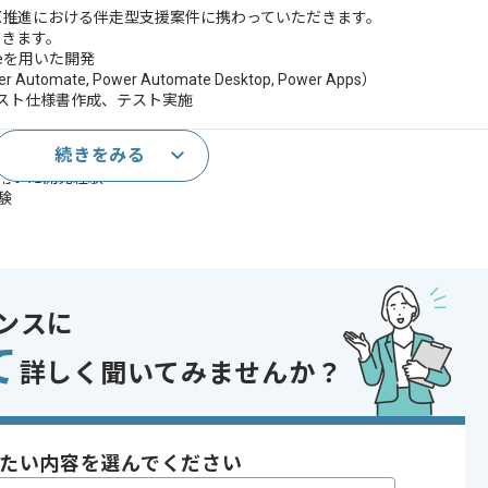
用いたDX推進における伴走型支援案件に携わっていただきます。
だきます。
ateを用いた開発
Automate, Power Automate Desktop, Power Apps）
スト仕様書作成、テスト実施
続きをみる
た開発経験
topを用いた開発経験
経験
であれば申し込み可能なケースもございます！まずはお気軽にご相談ください！
ンスに
〜180時間
て
詳しく聞いてみませんか？
たい内容を選んでください