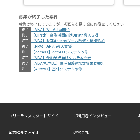
募集が終了した案件
募集は終了していますが、参画先を探す際にお役立てください
【VBA】WinActor開発
終了
【UiPath】金融機関向けUiPath導入支援
終了
【VBA】既存Accessツール改修・機能追加
終了
【RPA】UiPath導入支援
終了
【Access】Accessシステム改修
終了
【VBA】金融業界向けシステム開発
終了
【VBA/社内SE】生活保護追加支給業務委託
終了
【Access】基幹システム改修
終了
フリーランススタートガイド
ご利用者インタビュー
企業紹介ファイル
運営会社