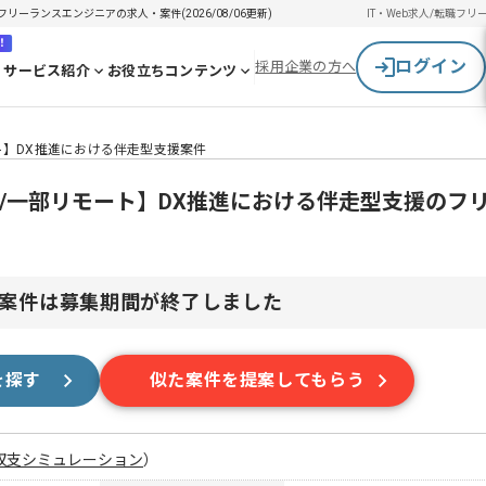
 ITフリーランスエンジニアの求人・案件(2026/08/06更新)
IT・Web求人/転職
フリ
！
ログイン
採用企業の方へ
サービス紹介
お役立ちコンテンツ
部リモート】DX推進における伴走型支援案件
utomate/一部リモート】DX推進における伴走型支援の
案件は募集期間が終了しました
を探す
似た案件を提案してもらう
収支シミュレーション
）