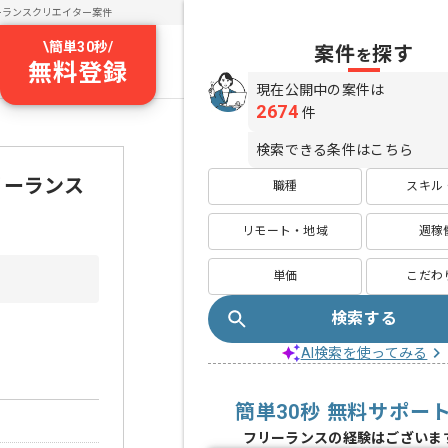
ーランスクリエイター案件
\
簡単30秒
/
案件
探す
を
無料登録
現在公開中の案件は
2674
件
検索できる条件はこちら
フリーランス
職種
スキル
リモート・地域
週稼
単価
こだわ
検索する
AI検索を使ってみる
簡単30秒 無料サポー
フリーランスの経験はございま