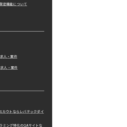
限定機能について
の求人・案件
tの求人・案件
職スカウトならレバテックダイ
ラミング特化のQAサイトな