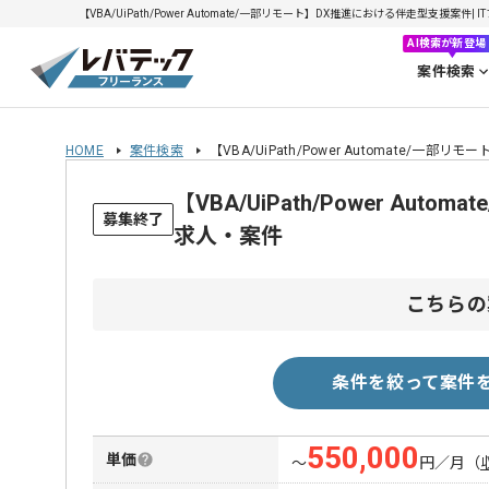
【VBA/UiPath/Power Automate/一部リモート】DX推進における伴走型支援案件|
AI検索が新登場
案件検索
HOME
案件検索
【VBA/UiPath/Power Automate/一
【VBA/UiPath/Power A
募集終了
求人・案件
こちらの
条件を絞って案件
550,000
単価
〜
円／月
（