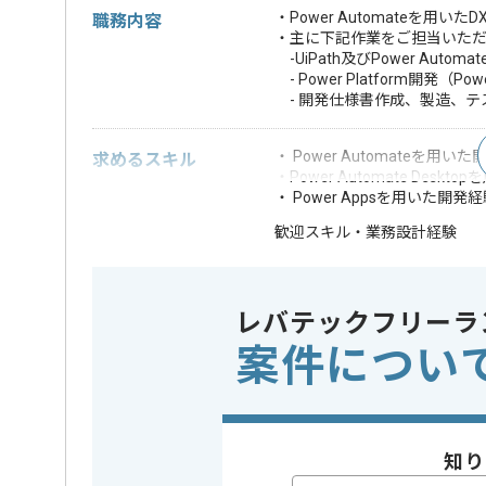
・Power Automateを
職務内容
・主に下記作業をご担当いた
-UiPath及びPower Autom
- Power Platform開発（Power 
- 開発仕様書作成、製造、テ
・ Power Automateを用い
求めるスキル
・Power Automate Desk
・ Power Appsを用いた開発
・業務設計経験
歓迎スキル
※上記に似た経験やスキルをお持ち
レバテックフリーラ
精算条件
有
精算・お支払い
精算基準時間
160時間
案件につい
支払いサイト
15日
知り
担当者より