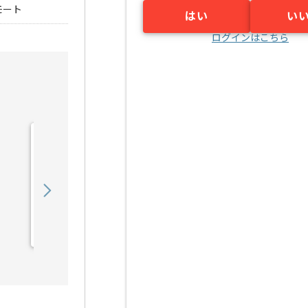
モート
はい
い
ログインはこちら
【VBA】健診システム導入
支援の求人・案件
600,000
〜
円／月
業務委託
野田（大阪府）