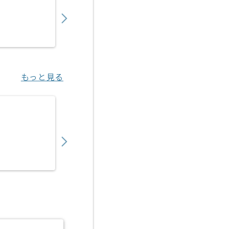
600,000
〜
円／月
業務委託
野田（大阪府）
もっと見る
【VBA/RPA】自動化ツール導入サポート・
550,000
〜
円／月
業務委託
梅田（大阪府）