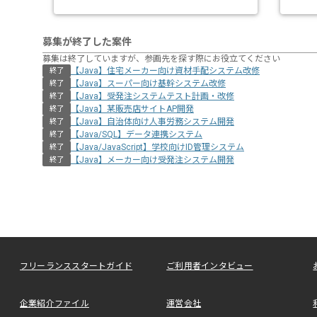
募集が終了した案件
募集は終了していますが、参画先を探す際にお役立てください
【Java】住宅メーカー向け資材⼿配システム改修
終了
【Java】スーパー向け基幹システム改修
終了
【Java】受発注システムテスト計画・改修
終了
【Java】某販売店サイトAP開発
終了
【Java】自治体向け人事労務システム開発
終了
【Java/SQL】データ連携システム
終了
【Java/JavaScript】学校向けID管理システム
終了
【Java】メーカー向け受発注システム開発
終了
フリーランススタートガイド
ご利用者インタビュー
企業紹介ファイル
運営会社