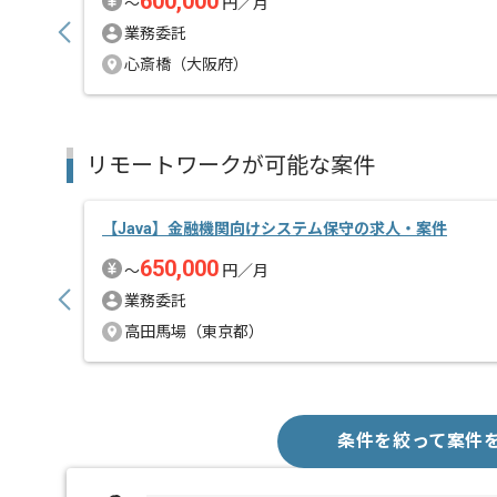
600,000
〜
円／月
業務委託
心斎橋（大阪府）
リモートワークが可能な案件
【Java】金融機関向けシステム保守の求人・案件
650,000
〜
円／月
業務委託
高田馬場（東京都）
条件を絞って案件