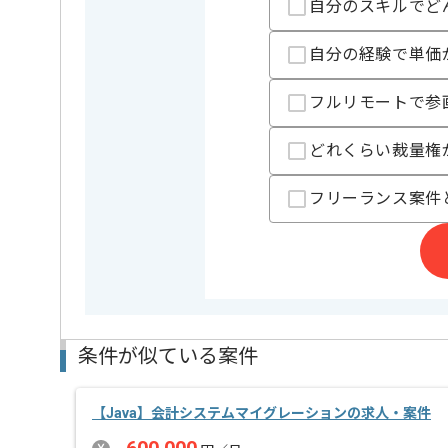
自分のスキルでど
精算基準時間
150時間
支払いサイト
15日
自分の経験で単価
フルリモートで参
担当者より
どれくらい裁量権
週5日常駐での作業を想定しております。
※週1、2回のリモート併用は検討可能です。
フリーランス案件
レバテックでの実績が多数ある企業の案件でございま
複数案件を保有している企業ですので、
ご経験と実績に応じてスライド案件のご提案も差し上
スキルアップされたい方、長期的に参画されたい方に
条件が似ている案件
【Java】会計システムマイグレーションの求人・案件