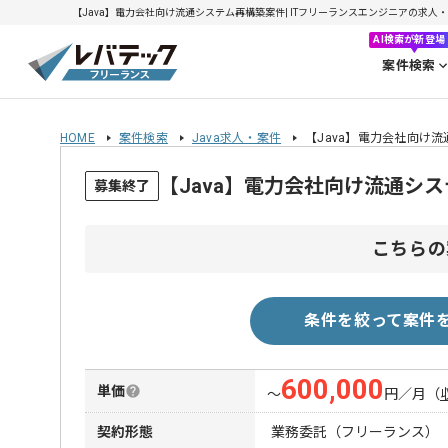
【Java】電力会社向け流通システム再構築案件| ITフリーランスエンジニアの求人・案件(
AI検索が新登場
案件検索
HOME
案件検索
Java求人・案件
【Java】電力会社向け
【Java】電力会社向け流通シ
募集終了
こちらの
条件を絞って案件
600,000
単価
〜
円／月
（
契約形態
業務委託（フリーランス）