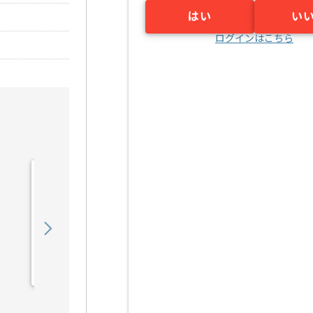
はい
い
ログインはこちら
【Java/PHP】自動車業界
向けシステム保守運用の求
人・案件
650,000
〜
円／月
業務委託
宮之阪（大阪府）