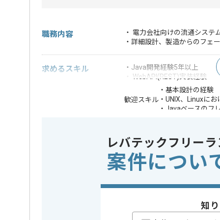
・ 電力会社向けの流通システ
職務内容
・詳細設計、製造からのフェー
・Java開発経験5年以上
求めるスキル
・ WebAPI(REST)実装経験
・基本設計の経験
・UNIX、Linu
歓迎スキル
・Javaベースの
※上記に似た経験やスキルをお持ち
レバテックフリーラ
OS
この案件で扱う技術
Linux , Un
案件につい
業務内容
追加開発 
この案件のポイント
特徴
参画実績あ
知り
精算条件
有
精算・お支払い