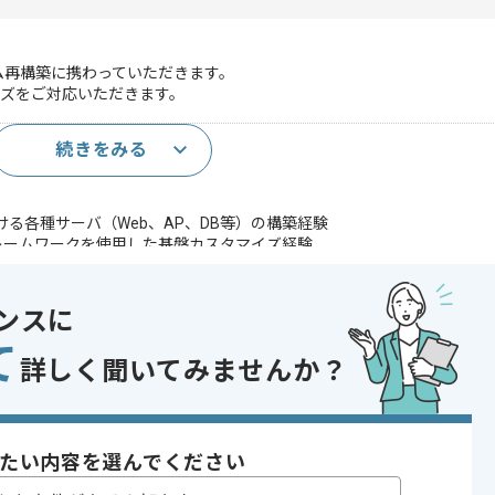
ム再構築に携わっていただきます。
ズをご対応いただきます。
続きをみる
xにおける各種サーバ（Web、AP、DB等）の構築経験
フレームワークを使用した基盤カスタマイズ経験
であれば申し込み可能なケースもございます！まずはお気軽にご相談ください！
ンスに
ix
て
詳しく聞いてみませんか？
, システム開発
り , 長期プロジェクト
たい内容を選んでください