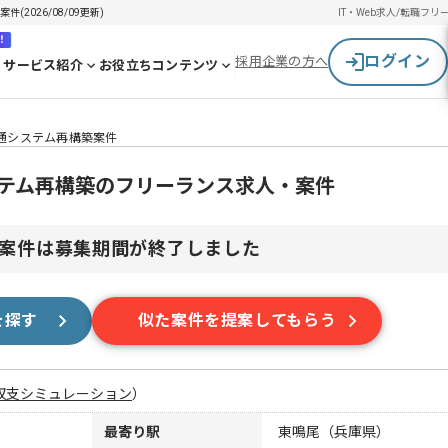
2026/08/09更新)
IT・Web求人/転職
フリ
！
ログイン
採用企業の方へ
サービス紹介
お役立ちコンテンツ
流通システム再構築案件
ステム再構築のフリーランス求人・案件
案件は募集期間が終了しました
を探す
似た案件を提案してもらう
収支シミュレーション
）
最寄り駅
東鳴尾（兵庫県）