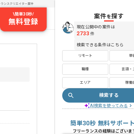
ーランスクリエイター案件
\
簡単30秒
/
案件
探す
を
無料登録
現在公開中の案件は
2733
件
検索できる条件はこちら
リモート
単
職種
言語・
エリア
稼働
検索する
AI検索を使ってみる
簡単30秒 無料サポー
フリーランスの経験はございま