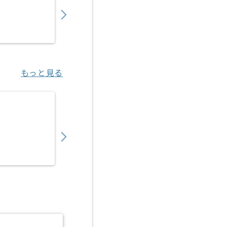
650,000
〜
円／月
業務委託
宮之阪（大阪府）
もっと見る
【Java】金融系向けシステム開発の求人・案
650,000
〜
円／月
業務委託
中野（東京都）