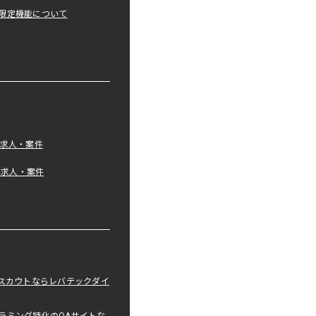
限定機能について
の求人・案件
tの求人・案件
職スカウトならレバテックダイ