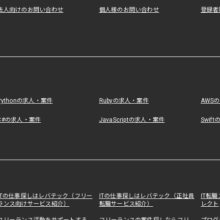
法人向けのお問い合わせ
個人様のお問い合わせ
登録者
Pythonの求人・案件
Rubyの求人・案件
AWS
C#の求人・案件
JavaScriptの求人・案件
Swif
ITの仕事探しはレバテック（フリー
ITの仕事探しはレバテック（正社員
IT転
ランス向けサービス紹介）
転職サービス紹介）
レクト