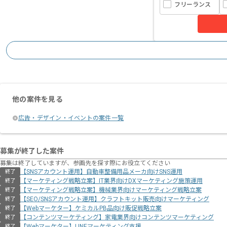
フリーランス
他の案件を見る
広告・デザイン・イベントの案件一覧
募集が終了した案件
募集は終了していますが、参画先を探す際にお役立てください
【SNSアカウント運用】自動車整備用品メーカ向けSNS運用
終了
【マーケティング戦略立案】IT業界向けDXマーケティング施策運用
終了
【マーケティング戦略立案】機械業界向けマーケティング戦略立案
終了
【SEO/SNSアカウント運用】クラフトキット販売向けマーケティング
終了
【Webマーケター】ケミカルPB品向け販促戦略立案
終了
【コンテンツマーケティング】家電業界向けコンテンツマーケティング
終了
【Webマーケター】LINEマーケティング支援
終了