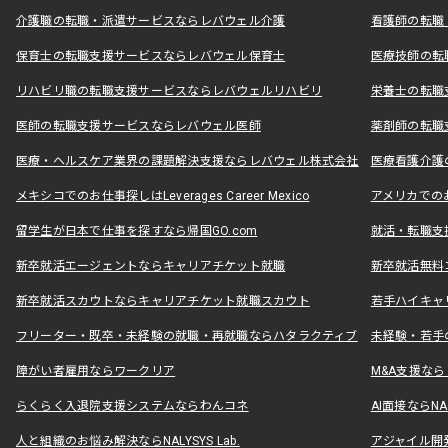
介護職の転職・派遣サービスならレバウェル介護
看護師の転職
保育士の転職支援サービスならレバウェル保育士
医療技師の転
リハビリ職の転職支援サービスならレバウェルリハビリ
栄養士の転職
医師の転職支援サービスならレバウェル医師
薬剤師の転職
医療・ヘルスケア業界の課題解決支援ならレバウェル株式会社
医療看護介護の
メキシコでのお仕事探しはLeverages Career Mexico
アメリカでのお仕事
留学生が日本で仕事を探すなら帰国GO.com
就活・転職支
新卒就活エージェントならキャリアチケット就職
新卒就活無料
新卒就活スカウトならキャリアチケット就職スカウト
若手ハイキャ
フリーター・既卒・未経験の就職・再就職ならハタラクティブ
未経験・若手
障がい者雇用ならワークリア
M&A支援な
らくらく入退院支援システムならわんコネ
AI面接ならNAL
人と組織のお悩み解決ならNALYSYS Lab.
アジャイル開発なら