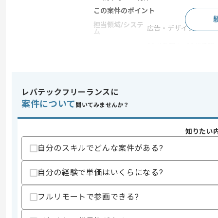
この案件のポイント
担当領域/システ
広告・デザイン・イベ
ム
20代活躍中 , 30代活躍
特徴
多い
求めるスキル
レバテックフリーランスに
スキル
案件について
・SNS広告の運用経験
聞いてみませんか？
・Web広告の運用、戦略の策定経験
歓迎スキル
知りたい
・DTPの経験
自分のスキルでどんな案件がある?
スキルに不安がある方へ
自分の経験で単価はいくらになる?
上記に似た経験やスキルをお持ちであれば申
フルリモートで参画できる?
商談回数
1回