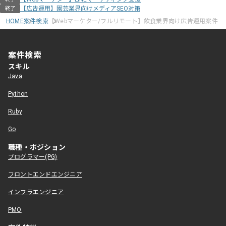
【広告運用】園芸業界向けメディアSEO対策
終了
HOME
案件検索
【Webマーケター/フルリモート】飲食業界向け広告運用案件
案件検索
スキル
Java
Python
Ruby
Go
職種・ポジション
プログラマー(PG)
フロントエンドエンジニア
インフラエンジニア
PMO