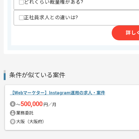
どれくらい裁量権がある?
その他募集要項
募集人数
1人
作業開始日
2024/05/10
正社員求人との違いは?
詳し
レストランや惣菜店等の各ブランドの経
エージェントからのコ
イベント運営等を行っている企業でござ
メント
週2日から参画可能で、
条件が似ている案件
基本的にはフルリモートでの作業を見込
【Webマーケター】Instagram運用の求人・案件
SNS広告の運用経験を活かしたい方に
500,000
〜
円／月
業務委託
大阪（大阪府）