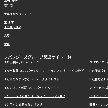
案件特徴
高単価
実務経験が浅い方OK
エリア
東京都(23区)
大阪
愛知
レバレジーズグループ関連サイト一覧
ITの仕事探しはレバテック
クリエイター
ITの仕事探しはレバテック（フリーランス向けサービス紹介）
ITの仕事探
IT転職スカウトならレバテックダイレクト
IT転職なら
ITエンジニア就活ならレバテックルーキー
フリーランス
フリーランスの案件探しならフリーランスHub
プログラミン
オンライン診療ならレバクリ
医療・ヘルス