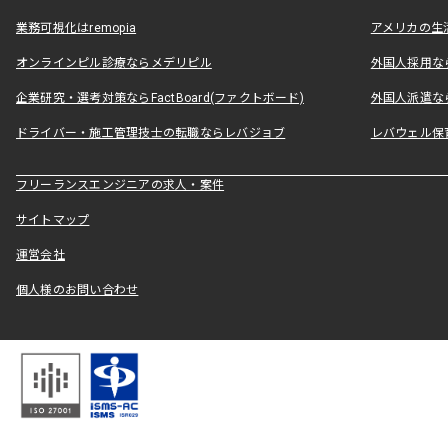
業務可視化はremopia
アメリカの生活
オンラインピル診療ならメデリピル
外国人採用ならLe
企業研究・選考対策ならFactBoard(ファクトボード)
外国人派遣なら
ドライバー・施工管理技士の転職ならレバジョブ
レバウェル保
フリーランスエンジニアの求人・案件
サイトマップ
運営会社
個人様のお問い合わせ