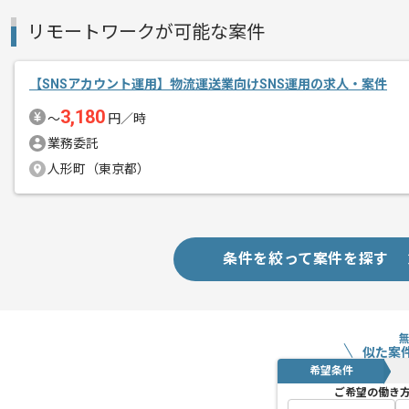
リモートワークが可能な案件
【SNSアカウント運用】物流運送業向けSNS運用の求人・案件
3,180
〜
円／時
業務委託
人形町（東京都）
条件を絞って案件を探す
似た案
希望条件
ご希望の働き