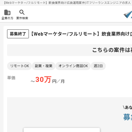
【Webマーケター/フルリモート】飲食業界向け広告運用案件| ITフリーランスエンジニアの求人・案件
企業の方
案件検索
【Webマーケター/フルリモート】飲食業界向
募集終了
こちらの案件は
リモートOK
副業・複業
オンライン商談OK
週2日
単価
30
万
〜
円／月
あ
募