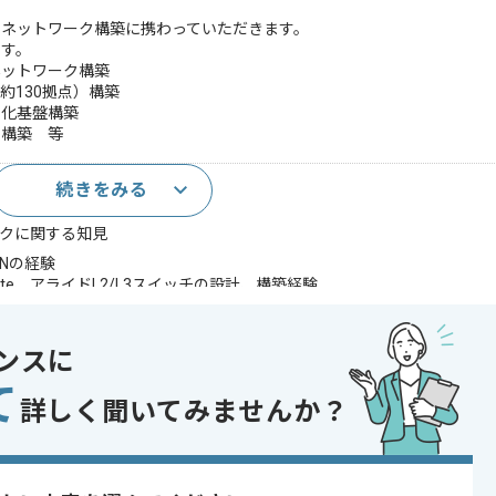
のネットワーク構築に携わっていただきます。
です。
ットワーク構築
約130拠点）構築
化基盤構築
構築 等
続きをみる
スタックに関する知見
Nの経験
rtiGate、アライドL2/L3スイッチの設計、構築経験
イッチ設計経験
ットワーク案件に携わった経験
ンスに
であれば申し込み可能なケースもございます！まずはお気軽にご相談ください！
て
詳しく聞いてみませんか？
り , 長期プロジェクト