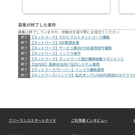
募集が終了した案件
募集は終了していますが、参画先を探す際にお役立てください
【ネットワーク】ゼロトラストネットワーク構築
終了
【ネットワーク】NW業務支援
終了
【ネットワーク】サービス業向けNW運用保守構築
終了
【ネットワーク】インフラ保守
終了
【ネットワーク】ネットワーク設計構築組織マネジメント
終了
【社内SE】製薬会社向け社内システム運用
終了
【ネットワーク/サーバー】インフラ構築運用
終了
【ネットワーク/インフラ】社内オンプレNAS内資産BOXクラウ
終了
フリーランススタートガイド
ご利用者インタビュー