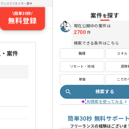
ーランスクリエイター案件
\
簡単30秒
/
案件
探す
を
無料登録
現在公開中の案件は
2700
件
検索できる条件はこちら
人・案件
職種
スキル
リモート・地域
週稼
単価
こだわ
検索する
AI検索を使ってみる
簡単30秒 無料サポー
フリーランスの経験はございま