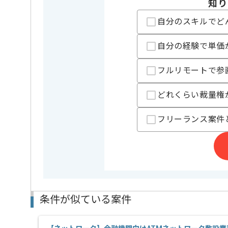
知り
精算基準時間
160時間
支払いサイト
15日
自分のスキルでど
自分の経験で単価
担当者より
フルリモートで参
週5日常駐での作業を想定しております。
レバテックでの実績が多数ある企業の案件でございま
どれくらい裁量権
複数案件を保有している企業ですので、
ご経験と実績に応じてスライド案件のご提案も差し上
フリーランス案件
スキルアップされたい方、長期的に参画されたい方に
条件が似ている案件